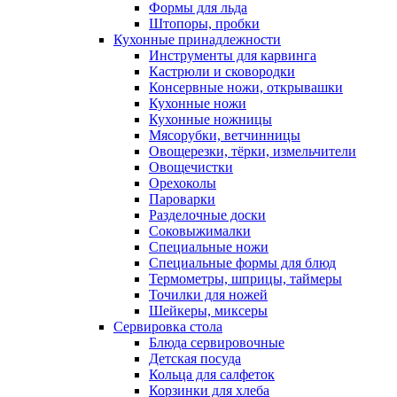
Формы для льда
Штопоры, пробки
Кухонные принадлежности
Инструменты для карвинга
Кастрюли и сковородки
Консервные ножи, открывашки
Кухонные ножи
Кухонные ножницы
Мясорубки, ветчинницы
Овощерезки, тёрки, измельчители
Овощечистки
Орехоколы
Пароварки
Разделочные доски
Соковыжималки
Специальные ножи
Специальные формы для блюд
Термометры, шприцы, таймеры
Точилки для ножей
Шейкеры, миксеры
Сервировка стола
Блюда сервировочные
Детская посуда
Кольца для салфеток
Корзинки для хлеба