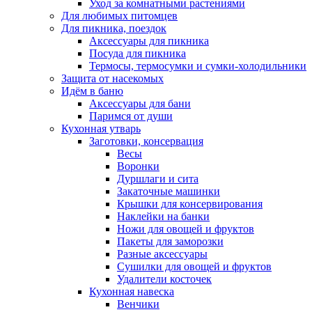
Уход за комнатными растениями
Для любимых питомцев
Для пикника, поездок
Аксессуары для пикника
Посуда для пикника
Термосы, термосумки и сумки-холодильники
Защита от насекомых
Идём в баню
Аксессуары для бани
Паримся от души
Кухонная утварь
Заготовки, консервация
Весы
Воронки
Дуршлаги и сита
Закаточные машинки
Крышки для консервирования
Наклейки на банки
Ножи для овощей и фруктов
Пакеты для заморозки
Разные аксессуары
Сушилки для овощей и фруктов
Удалители косточек
Кухонная навеска
Венчики