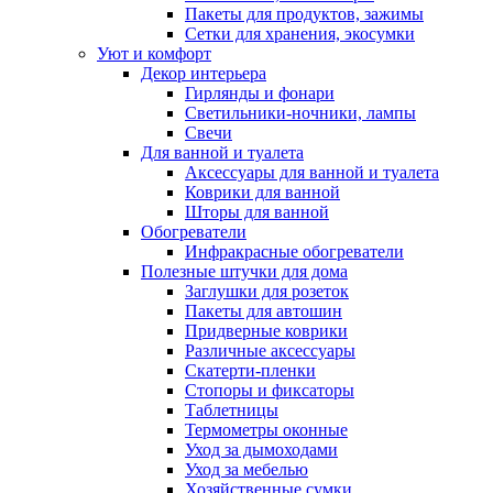
Пакеты для продуктов, зажимы
Сетки для хранения, экосумки
Уют и комфорт
Декор интерьера
Гирлянды и фонари
Светильники-ночники, лампы
Свечи
Для ванной и туалета
Аксессуары для ванной и туалета
Коврики для ванной
Шторы для ванной
Обогреватели
Инфракрасные обогреватели
Полезные штучки для дома
Заглушки для розеток
Пакеты для автошин
Придверные коврики
Различные аксессуары
Скатерти-пленки
Стопоры и фиксаторы
Таблетницы
Термометры оконные
Уход за дымоходами
Уход за мебелью
Хозяйственные сумки