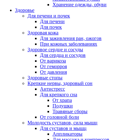
Хранение одежды, обуви
Здоровье
Для печени и почек
Для печени
Для почек
Здоровая кожа
Для заживления ран, ожогов
При кожных заболеваниях
Здоровое сердце и сосуды
Для сердца и сосудов
От варикоза
От геморроя
От давления
Здоровые стопы
Крепкие нервы, здоровый сон
Антистресс
Для крепкого сна
От храпа
Подушки
Травяные сборы
От головной боли
Молодость суставов, сила мышц
Для суставов и мышц
Аппликаторы
Для массажа и компрессов