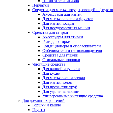
Поглотители запахов
Перчатки
Средства для мытья посуды, овощей и фрукто
Аксессуары для мытья
Для мытья овощей и фруктов
Для мытья посуды
Для посудомоечных машин
Средства для стирки
Аксессуары для стирки
Гели для стирки
Кондиционеры и ополаскиватели
Отбеливатели и пятновыводители
Средства для глажки
Стиральные порошки
Чистящие средства
Для ванной и туалета
Для кухни
Для мытья окон и зеркал
Для мытья полов
Для прочистки труб
Для удаления накипи
Универсальные чистящие средства
Для домашних растений
Горшки и кашпо
Грунты