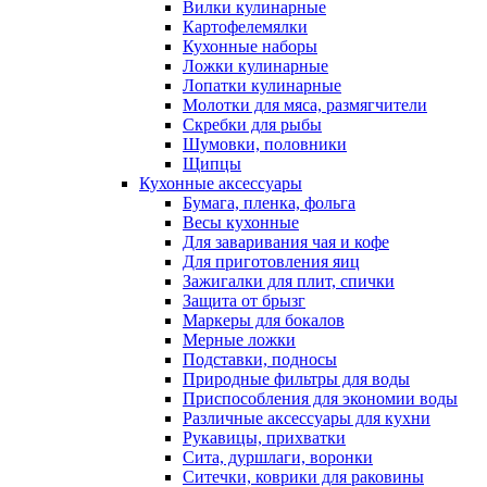
Вилки кулинарные
Картофелемялки
Кухонные наборы
Ложки кулинарные
Лопатки кулинарные
Молотки для мяса, размягчители
Скребки для рыбы
Шумовки, половники
Щипцы
Кухонные аксессуары
Бумага, пленка, фольга
Весы кухонные
Для заваривания чая и кофе
Для приготовления яиц
Зажигалки для плит, спички
Защита от брызг
Маркеры для бокалов
Мерные ложки
Подставки, подносы
Природные фильтры для воды
Приспособления для экономии воды
Различные аксессуары для кухни
Рукавицы, прихватки
Сита, дуршлаги, воронки
Ситечки, коврики для раковины