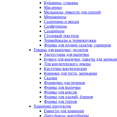
Кувшины, стаканы
Масленки
Мельницы, емкости для специй
Менажницы
Салатники и миски
Салфетницы
Сахарницы
Столовый текстиль
Термобокалы и термокружки
Формы для подачи салатов, гарниров
Товары для выпечки, десертов
Аксессуары для выпечки
Бумага для выпечки, пакеты для запека
Для кондитерского декора
Кисточки кондитерские
Коврики для теста, запекания
Скалки
Формочки для печенья
Формы для выпечки
Формы для кексов
Формы для оладий, блинов
Формы для тортов
Хранение продуктов
Емкости для хранения
Ланч-боксы, контейнеры