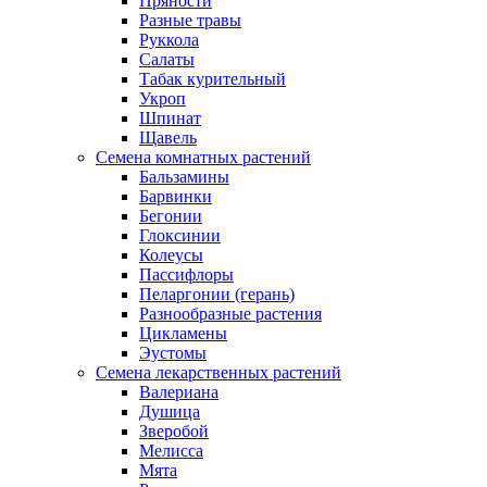
Пряности
Разные травы
Руккола
Салаты
Табак курительный
Укроп
Шпинат
Щавель
Семена комнатных растений
Бальзамины
Барвинки
Бегонии
Глоксинии
Колеусы
Пассифлоры
Пеларгонии (герань)
Разнообразные растения
Цикламены
Эустомы
Семена лекарственных растений
Валериана
Душица
Зверобой
Мелисса
Мята