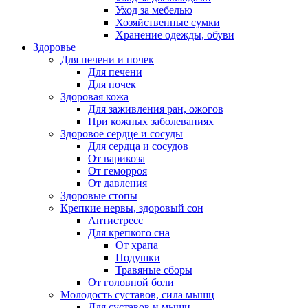
Уход за мебелью
Хозяйственные сумки
Хранение одежды, обуви
Здоровье
Для печени и почек
Для печени
Для почек
Здоровая кожа
Для заживления ран, ожогов
При кожных заболеваниях
Здоровое сердце и сосуды
Для сердца и сосудов
От варикоза
От геморроя
От давления
Здоровые стопы
Крепкие нервы, здоровый сон
Антистресс
Для крепкого сна
От храпа
Подушки
Травяные сборы
От головной боли
Молодость суставов, сила мышц
Для суставов и мышц