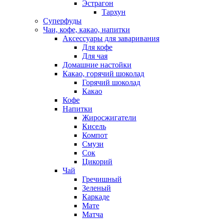
Эстрагон
Тархун
Суперфуды
Чаи, кофе, какао, напитки
Аксессуары для заваривания
Для кофе
Для чая
Домашние настойки
Какао, горячий шоколад
Горячий шоколад
Какао
Кофе
Напитки
Жиросжигатели
Кисель
Компот
Смузи
Сок
Цикорий
Чай
Гречишный
Зеленый
Каркаде
Мате
Матча