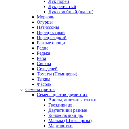
Лук порей
Лук репчатый
Лук семейный (шалот)
Морковь
Огурцы
Патиссоны
Перец острый
Перец сладкий
Разные овощи
Редис
Редька
Репа
Свекла
Сельдерей
Томаты (Помидоры)
Тыквы
Фасоль
Семена цветов
Семена цветов двулетних
Виолы, анютины глазки
Гвоздики дв.
Двулетники разные
Колокольчики дв.
Мальва (Шток - розы)
Маргаритки