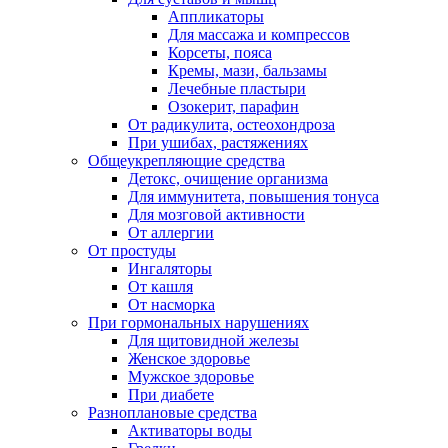
Аппликаторы
Для массажа и компрессов
Корсеты, пояса
Кремы, мази, бальзамы
Лечебные пластыри
Озокерит, парафин
От радикулита, остеохондроза
При ушибах, растяжениях
Общеукрепляющие средства
Детокс, очищение организма
Для иммунитета, повышения тонуса
Для мозговой активности
От аллергии
От простуды
Ингаляторы
От кашля
От насморка
При гормональных нарушениях
Для щитовидной железы
Женское здоровье
Мужское здоровье
При диабете
Разноплановые средства
Активаторы воды