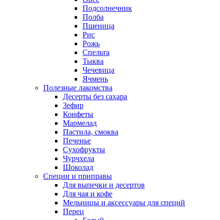
Подсолнечник
Полба
Пшеница
Рис
Рожь
Спельта
Тыква
Чечевица
Ячмень
Полезные лакомства
Десерты без сахара
Зефир
Конфеты
Мармелад
Пастила, смоква
Печенье
Сухофрукты
Чурчхела
Шоколад
Специи и приправы
Для выпечки и десертов
Для чая и кофе
Мельницы и аксессуары для специй
Перец