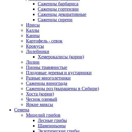
Саженцы барбариса
Саженцы гортензии
Саженцы декоративные
Саженцы сирени
Ирисы
Каллы
Канны
Картофель - севок
Крокусы
Лилейники
Хемерокалисы (корни)
Лилии
Пионы травянистые
Плодовые деревья и кустарники
Разные многолетники
Саженцы винограда
Саженцы роз (выращены в Сибири)
Хоста (корни)
Чеснок озимый
Яркие миксы
Семена
Мицелий грибов
Лесные грибы
Шампиньоны
Экзотические грибы