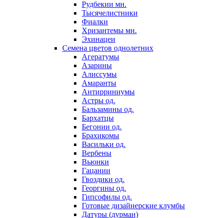
Рудбекии мн.
Тысячелистники
Фиалки
Хризантемы мн.
Эхинацеи
Семена цветов однолетних
Агератумы
Азарины
Алиссумы
Амаранты
Антирриниумы
Астры од.
Бальзамины од.
Бархатцы
Бегонии од.
Брахикомы
Васильки од.
Вербены
Вьюнки
Гацании
Гвоздики од.
Георгины од.
Гипсофилы од.
Готовые дизайнерские клумбы
Датуры (дурман)