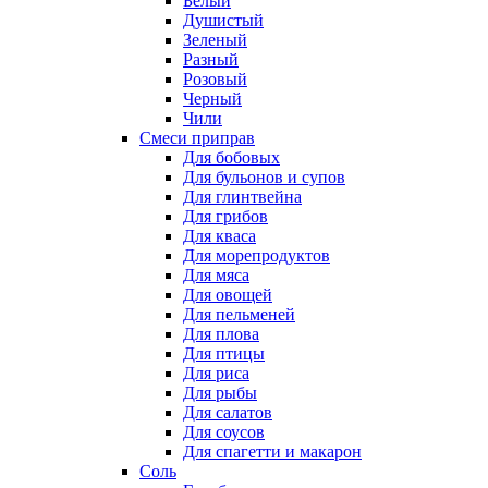
Белый
Душистый
Зеленый
Разный
Розовый
Черный
Чили
Смеси приправ
Для бобовых
Для бульонов и супов
Для глинтвейна
Для грибов
Для кваса
Для морепродуктов
Для мяса
Для овощей
Для пельменей
Для плова
Для птицы
Для риса
Для рыбы
Для салатов
Для соусов
Для спагетти и макарон
Соль