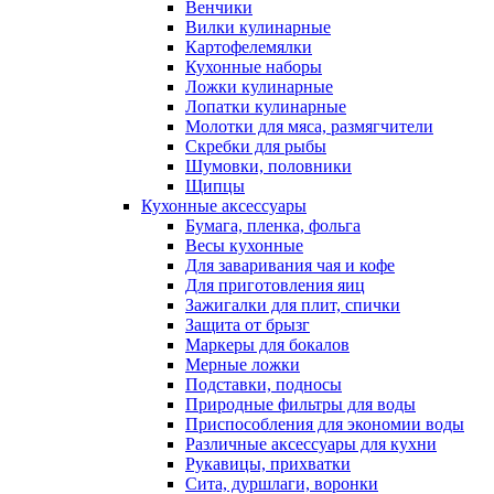
Венчики
Вилки кулинарные
Картофелемялки
Кухонные наборы
Ложки кулинарные
Лопатки кулинарные
Молотки для мяса, размягчители
Скребки для рыбы
Шумовки, половники
Щипцы
Кухонные аксессуары
Бумага, пленка, фольга
Весы кухонные
Для заваривания чая и кофе
Для приготовления яиц
Зажигалки для плит, спички
Защита от брызг
Маркеры для бокалов
Мерные ложки
Подставки, подносы
Природные фильтры для воды
Приспособления для экономии воды
Различные аксессуары для кухни
Рукавицы, прихватки
Сита, дуршлаги, воронки