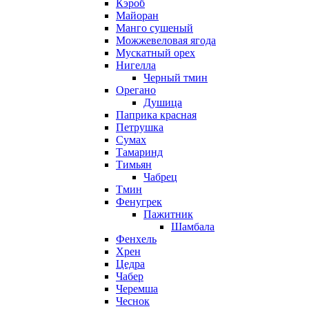
Кэроб
Майоран
Манго сушеный
Можжевеловая ягода
Мускатный орех
Нигелла
Черный тмин
Орегано
Душица
Паприка красная
Петрушка
Сумах
Тамаринд
Тимьян
Чабрец
Тмин
Фенугрек
Пажитник
Шамбала
Фенхель
Хрен
Цедра
Чабер
Черемша
Чеснок