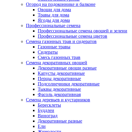
Огород на подоконнике и балконе
Овощи для дома
Травы для дома
Ягоды для дома
Профессиональные семена
Профессиональные семена овощей и зелени
Профессиональные семена цветов
Семена газонных трав и сидератов
Газонные травы
Сидераты
Смесь газонных трав
Семена декоративных овощей
Декоративные овощи разные
Капусты декоративные
Перцы декоративные
Подсолнечники декоративные
Тыквы декоративные
Фасоль декоративная
Семена деревьев и кустарников
Бересклеты
Буддлеи
Виноград
Декоративные разные
Ели
Жимолости