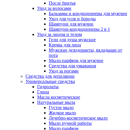
После бритья
Уход за волосами
Бальзамы и кондиционеры для мужчин
Уход для усов и бороды
Шампуни для мужчин
Шампуни-кондиционеры 2 в 1
Уход за лицом и телом
Гели для душа мужские
Кремы для лица
Мужские дезодоранты, вкладыши от
пота
Мыло-парфюм для мужчин
Средства для умывания
Уход за ногами
Средства для депиляции
Универсальные средства
Гидролаты
Глина
Масла косметические
Натуральные мыла
Густое мыло
Жидкое мыло
Лечебно-косметическое мыло
Мыло ручной работы
Мыло-парфюм