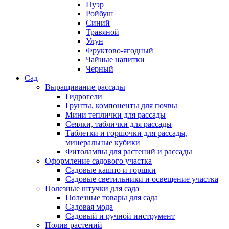
Пуэр
Ройбуш
Синий
Травяной
Улун
Фруктово-ягодный
Чайные напитки
Черный
Сад
Выращивание рассады
Гидрогели
Грунты, компоненты для почвы
Мини теплички для рассады
Сеялки, таблички для рассады
Таблетки и горшочки для рассады,
минеральные кубики
Фитолампы для растений и рассады
Оформление садового участка
Садовые кашпо и горшки
Садовые светильники и освещение участка
Полезные штучки для сада
Полезные товары для сада
Садовая мода
Садовый и ручной инструмент
Полив растений