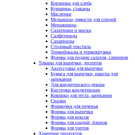
Корзинки для хлеба
Кувшины, стаканы
Масленки
Мельницы, емкости для специй
Менажницы
Салатники и миски
Салфетницы
Сахарницы
Столовый текстиль
Термобокалы и термокружки
Формы для подачи салатов, гарниров
Товары для выпечки, десертов
Аксессуары для выпечки
Бумага для выпечки, пакеты для
запекания
Для кондитерского декора
Кисточки кондитерские
Коврики для теста, запекания
Скалки
Формочки для печенья
Формы для выпечки
Формы для кексов
Формы для оладий, блинов
Формы для тортов
Хранение продуктов