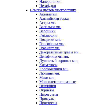
Наперстянки
Незабудки
Семена цветов многолетних
Аквилегии
Альпийская горка
Астры мн.
Васильки мн.
Вероники
Гайлардии
Гвоздики мн.
Гипсофилы мн.
Гравилат мн.
Декоративные травы мн.
Дельфиниумы мн.
Душистый горошек мн.
Клематисы
Колокольчики мн.
Люпины мн.
Маки мн.
Многолетники разные
Нивяники
Обриеты
Пиретрумы
Примулы
Прострелы