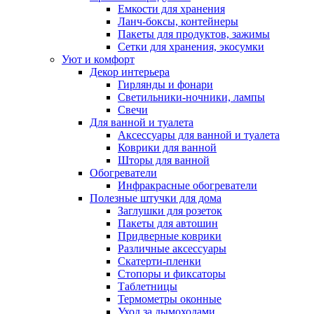
Емкости для хранения
Ланч-боксы, контейнеры
Пакеты для продуктов, зажимы
Сетки для хранения, экосумки
Уют и комфорт
Декор интерьера
Гирлянды и фонари
Светильники-ночники, лампы
Свечи
Для ванной и туалета
Аксессуары для ванной и туалета
Коврики для ванной
Шторы для ванной
Обогреватели
Инфракрасные обогреватели
Полезные штучки для дома
Заглушки для розеток
Пакеты для автошин
Придверные коврики
Различные аксессуары
Скатерти-пленки
Стопоры и фиксаторы
Таблетницы
Термометры оконные
Уход за дымоходами