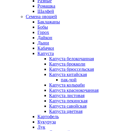
Разные
Ромашка
Шалфей
Семена овощей
Баклажаны
Бобы
Горох
Дайкон
Дыни
Кабачки
Капуста
Капуста белокочанная
Капуста брокколи
Капуста брюссельская
Капуста китайская
пак-чой
Капуста кольраби
Капуста краснокочанная
Капуста листовая
Капуста пекинская
Капуста савойская
Капуста цветная
Картофель
Кукуруза
Лук