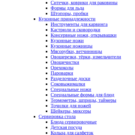
Ситечки, коврики для раковины
Формы для льда
Штопоры, пробки
Кухонные принадлежности
Инструменты для карвинга
Кастрюли и сковородки
Консервные ножи, открывашки
Кухонные ножи
Кухонные ножницы
Мясорубки, ветчинницы
Овощерезки, тёрки, измельчители
Овощечистки
Орехоколы
Пароварки
Разделочные доски
Соковыжималки
Специальные ножи
Специальные формы для блюд
Термометры, шприцы, таймеры
Точилки для ножей
Шейкеры, миксеры
Сервировка стола
Блюда сервировочные
Детская посуда
Кольца для салфеток