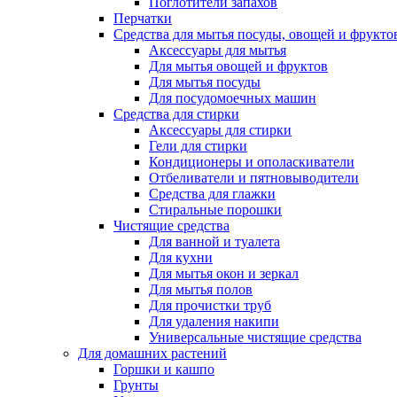
Поглотители запахов
Перчатки
Средства для мытья посуды, овощей и фрукто
Аксессуары для мытья
Для мытья овощей и фруктов
Для мытья посуды
Для посудомоечных машин
Средства для стирки
Аксессуары для стирки
Гели для стирки
Кондиционеры и ополаскиватели
Отбеливатели и пятновыводители
Средства для глажки
Стиральные порошки
Чистящие средства
Для ванной и туалета
Для кухни
Для мытья окон и зеркал
Для мытья полов
Для прочистки труб
Для удаления накипи
Универсальные чистящие средства
Для домашних растений
Горшки и кашпо
Грунты