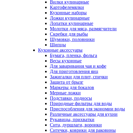
Вилки кулинарные
Картофелемялки
Кухонные наборы
Ложки кулинарные
Лопатки кулинарные
Молотки для мяса, размягчители
Скребки для рыбы
Шумовки, половники
Щипцы
Кухонные аксессуары
Бумага, пленка, фольга
Весы кухонные
Для заваривания чая и кофе
Для приготовления яиц
Зажигалки для плит, спички
Защита от брызг
Маркеры для бокалов
Мерные ложки
Подставки, подносы
Природные фильтры для воды
Приспособления для экономии воды
Различные аксессуары для кухни
Рукавицы, прихватки
Сита, дуршлаги, воронки
Ситечки, коврики для раковины