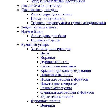
Уход за комнатными растениями
Для любимых питомцев
Для пикника, поездок
Аксессуары для пикника
Посуда для пикника
Термосы, термосумки и сумки-холодильники
Защита от насекомых
Идём в баню
Аксессуары для бани
Паримся от души
Кухонная утварь
Заготовки, консервация
Весы
Воронки
Дуршлаги и сита
Закаточные машинки
Крышки для консервирования
Наклейки на банки
Ножи для овощей и фруктов
Пакеты для заморозки
Разные аксессуары
Сушилки для овощей и фруктов
Удалители косточек
Кухонная навеска
Венчики