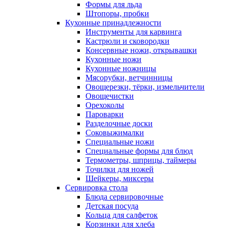
Формы для льда
Штопоры, пробки
Кухонные принадлежности
Инструменты для карвинга
Кастрюли и сковородки
Консервные ножи, открывашки
Кухонные ножи
Кухонные ножницы
Мясорубки, ветчинницы
Овощерезки, тёрки, измельчители
Овощечистки
Орехоколы
Пароварки
Разделочные доски
Соковыжималки
Специальные ножи
Специальные формы для блюд
Термометры, шприцы, таймеры
Точилки для ножей
Шейкеры, миксеры
Сервировка стола
Блюда сервировочные
Детская посуда
Кольца для салфеток
Корзинки для хлеба