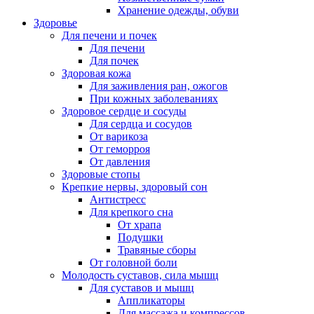
Хранение одежды, обуви
Здоровье
Для печени и почек
Для печени
Для почек
Здоровая кожа
Для заживления ран, ожогов
При кожных заболеваниях
Здоровое сердце и сосуды
Для сердца и сосудов
От варикоза
От геморроя
От давления
Здоровые стопы
Крепкие нервы, здоровый сон
Антистресс
Для крепкого сна
От храпа
Подушки
Травяные сборы
От головной боли
Молодость суставов, сила мышц
Для суставов и мышц
Аппликаторы
Для массажа и компрессов