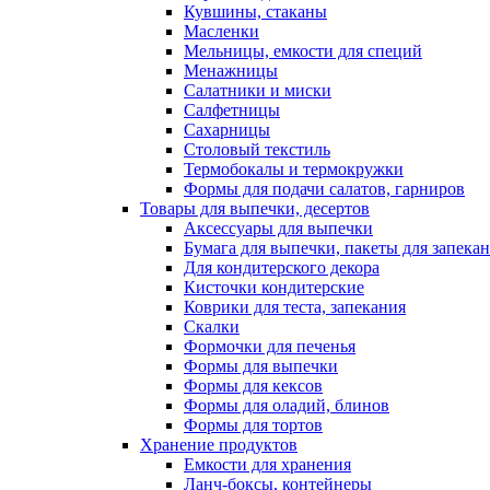
Кувшины, стаканы
Масленки
Мельницы, емкости для специй
Менажницы
Салатники и миски
Салфетницы
Сахарницы
Столовый текстиль
Термобокалы и термокружки
Формы для подачи салатов, гарниров
Товары для выпечки, десертов
Аксессуары для выпечки
Бумага для выпечки, пакеты для запека
Для кондитерского декора
Кисточки кондитерские
Коврики для теста, запекания
Скалки
Формочки для печенья
Формы для выпечки
Формы для кексов
Формы для оладий, блинов
Формы для тортов
Хранение продуктов
Емкости для хранения
Ланч-боксы, контейнеры