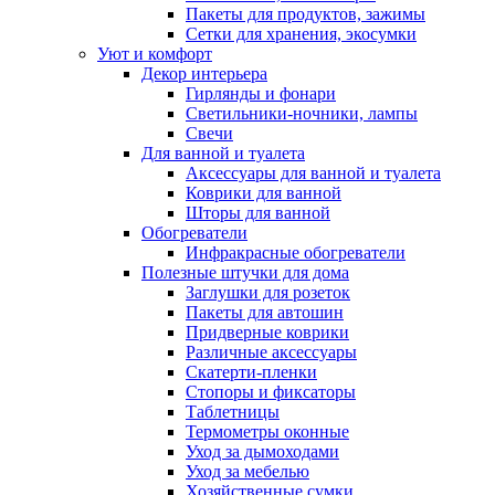
Пакеты для продуктов, зажимы
Сетки для хранения, экосумки
Уют и комфорт
Декор интерьера
Гирлянды и фонари
Светильники-ночники, лампы
Свечи
Для ванной и туалета
Аксессуары для ванной и туалета
Коврики для ванной
Шторы для ванной
Обогреватели
Инфракрасные обогреватели
Полезные штучки для дома
Заглушки для розеток
Пакеты для автошин
Придверные коврики
Различные аксессуары
Скатерти-пленки
Стопоры и фиксаторы
Таблетницы
Термометры оконные
Уход за дымоходами
Уход за мебелью
Хозяйственные сумки