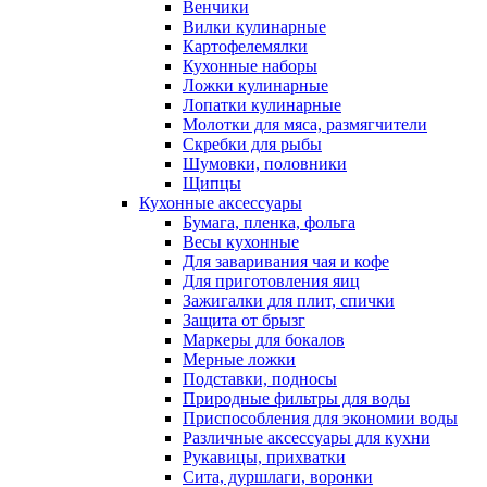
Венчики
Вилки кулинарные
Картофелемялки
Кухонные наборы
Ложки кулинарные
Лопатки кулинарные
Молотки для мяса, размягчители
Скребки для рыбы
Шумовки, половники
Щипцы
Кухонные аксессуары
Бумага, пленка, фольга
Весы кухонные
Для заваривания чая и кофе
Для приготовления яиц
Зажигалки для плит, спички
Защита от брызг
Маркеры для бокалов
Мерные ложки
Подставки, подносы
Природные фильтры для воды
Приспособления для экономии воды
Различные аксессуары для кухни
Рукавицы, прихватки
Сита, дуршлаги, воронки