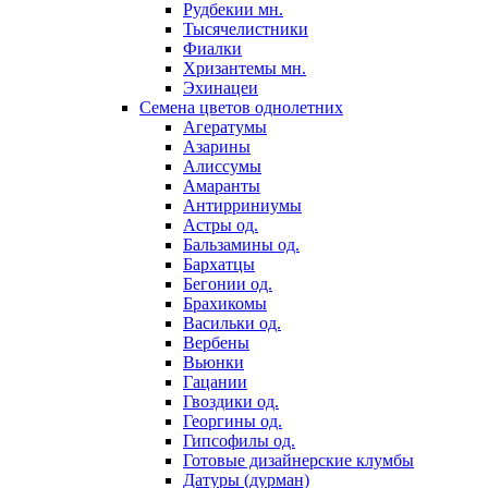
Рудбекии мн.
Тысячелистники
Фиалки
Хризантемы мн.
Эхинацеи
Семена цветов однолетних
Агератумы
Азарины
Алиссумы
Амаранты
Антирриниумы
Астры од.
Бальзамины од.
Бархатцы
Бегонии од.
Брахикомы
Васильки од.
Вербены
Вьюнки
Гацании
Гвоздики од.
Георгины од.
Гипсофилы од.
Готовые дизайнерские клумбы
Датуры (дурман)