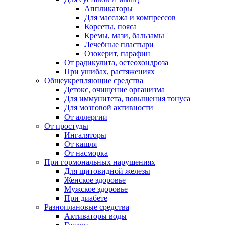
Аппликаторы
Для массажа и компрессов
Корсеты, пояса
Кремы, мази, бальзамы
Лечебные пластыри
Озокерит, парафин
От радикулита, остеохондроза
При ушибах, растяжениях
Общеукрепляющие средства
Детокс, очищение организма
Для иммунитета, повышения тонуса
Для мозговой активности
От аллергии
От простуды
Ингаляторы
От кашля
От насморка
При гормональных нарушениях
Для щитовидной железы
Женское здоровье
Мужское здоровье
При диабете
Разноплановые средства
Активаторы воды