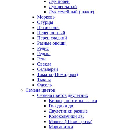
Лук порей
Лук репчатый
Лук семейный (шалот)
Морковь
Огурцы
Патиссоны
Перец острый
Перец сладкий
Разные овощи
Редис
Редька
Репа
Свекла
Сельдерей
Томаты (Помидоры)
Тыквы
Фасоль
Семена цветов
Семена цветов двулетних
Виолы, анютины глазки
Гвоздики дв.
Двулетники разные
Колокольчики дв.
Мальва (Шток - розы)
Маргаритки