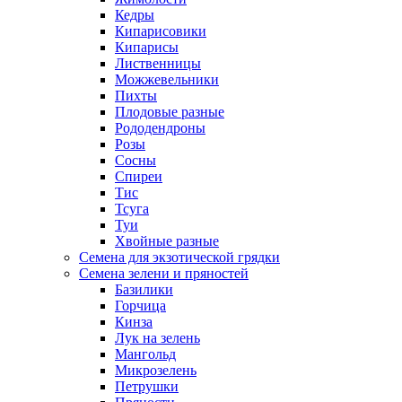
Кедры
Кипарисовики
Кипарисы
Лиственницы
Можжевельники
Пихты
Плодовые разные
Рододендроны
Розы
Сосны
Спиреи
Тис
Тсуга
Туи
Хвойные разные
Семена для экзотической грядки
Семена зелени и пряностей
Базилики
Горчица
Кинза
Лук на зелень
Мангольд
Микрозелень
Петрушки