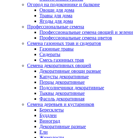
Огород на подоконнике и балконе
Овощи для дома
Травы для дома
Ягоды для дома
Профессиональные семена
Профессиональные семена овощей и зелени
Профессиональные семена цветов
Семена газонных трав и сидератов
Газонные травы
Сидераты
Смесь газонных трав
Семена декоративных овощей
Декоративные овощи разные
Капусты декоративные
Перцы декоративные
Подсолнечники декоративные
Тыквы декоративные
Фасоль декоративная
Семена деревьев и кустарников
Бересклеты
Буддлеи
Виноград
Декоративные разные
Ели
Жимолости