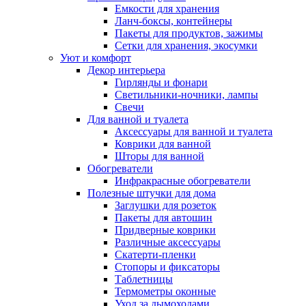
Емкости для хранения
Ланч-боксы, контейнеры
Пакеты для продуктов, зажимы
Сетки для хранения, экосумки
Уют и комфорт
Декор интерьера
Гирлянды и фонари
Светильники-ночники, лампы
Свечи
Для ванной и туалета
Аксессуары для ванной и туалета
Коврики для ванной
Шторы для ванной
Обогреватели
Инфракрасные обогреватели
Полезные штучки для дома
Заглушки для розеток
Пакеты для автошин
Придверные коврики
Различные аксессуары
Скатерти-пленки
Стопоры и фиксаторы
Таблетницы
Термометры оконные
Уход за дымоходами