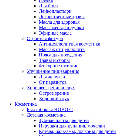
Грелки
Для йоги
Лейкопластыри
Лекарственные травы
Масла для здоровья
Массажеры, подушки
Эфирные масла
Стройная фигура
Антицеллюлитная косметика
Массаж от целлюлита
Пояса для похудения
Травы и сборы
Фигурное питание
Улучшение пищеварения
Для желудка
От паразитов
Хорошее зрение и слух
Острое зрение
Хороший слух
Косметика
Бьютибоксы НОВОЕ!
Детская косметика
Зубные пасты для детей
Игрушки для купания, мочалки
Кремы, бальзамы, лосьоны для детей