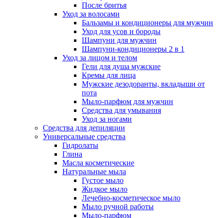
После бритья
Уход за волосами
Бальзамы и кондиционеры для мужчин
Уход для усов и бороды
Шампуни для мужчин
Шампуни-кондиционеры 2 в 1
Уход за лицом и телом
Гели для душа мужские
Кремы для лица
Мужские дезодоранты, вкладыши от
пота
Мыло-парфюм для мужчин
Средства для умывания
Уход за ногами
Средства для депиляции
Универсальные средства
Гидролаты
Глина
Масла косметические
Натуральные мыла
Густое мыло
Жидкое мыло
Лечебно-косметическое мыло
Мыло ручной работы
Мыло-парфюм