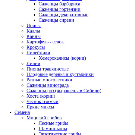
Саженцы барбариса
Саженцы гортензии
Саженцы декоративные
Саженцы сирени
Ирисы
Каллы
Канны
Картофель - севок
Крокусы
Лилейники
Хемерокалисы (корни)
Лилии
Пионы травянистые
Плодовые деревья и кустарники
Разные многолетники
Саженцы винограда
Саженцы роз (выращены в Сибири)
Хоста (корни)
Чеснок озимый
Яркие миксы
Семена
Мицелий грибов
Лесные грибы
Шампиньоны
Экзотические грибы