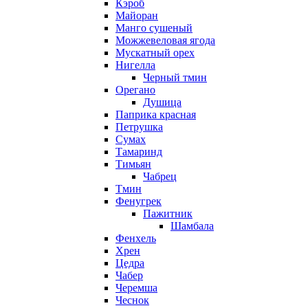
Кэроб
Майоран
Манго сушеный
Можжевеловая ягода
Мускатный орех
Нигелла
Черный тмин
Орегано
Душица
Паприка красная
Петрушка
Сумах
Тамаринд
Тимьян
Чабрец
Тмин
Фенугрек
Пажитник
Шамбала
Фенхель
Хрен
Цедра
Чабер
Черемша
Чеснок