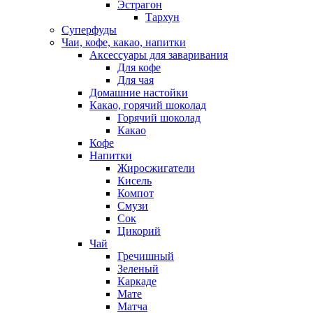
Эстрагон
Тархун
Суперфуды
Чаи, кофе, какао, напитки
Аксессуары для заваривания
Для кофе
Для чая
Домашние настойки
Какао, горячий шоколад
Горячий шоколад
Какао
Кофе
Напитки
Жиросжигатели
Кисель
Компот
Смузи
Сок
Цикорий
Чай
Гречишный
Зеленый
Каркаде
Мате
Матча