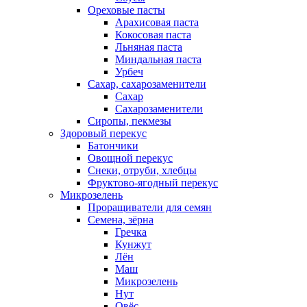
Ореховые пасты
Арахисовая паста
Кокосовая паста
Льняная паста
Миндальная паста
Урбеч
Сахар, сахарозаменители
Сахар
Сахарозаменители
Сиропы, пекмезы
Здоровый перекус
Батончики
Овощной перекус
Снеки, отруби, хлебцы
Фруктово-ягодный перекус
Микрозелень
Проращиватели для семян
Семена, зёрна
Гречка
Кунжут
Лён
Маш
Микрозелень
Нут
Овёс