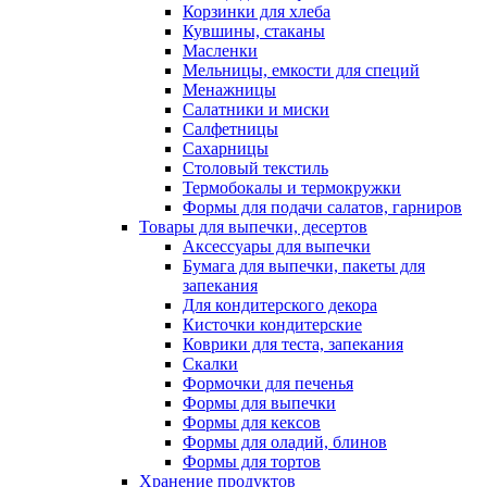
Корзинки для хлеба
Кувшины, стаканы
Масленки
Мельницы, емкости для специй
Менажницы
Салатники и миски
Салфетницы
Сахарницы
Столовый текстиль
Термобокалы и термокружки
Формы для подачи салатов, гарниров
Товары для выпечки, десертов
Аксессуары для выпечки
Бумага для выпечки, пакеты для
запекания
Для кондитерского декора
Кисточки кондитерские
Коврики для теста, запекания
Скалки
Формочки для печенья
Формы для выпечки
Формы для кексов
Формы для оладий, блинов
Формы для тортов
Хранение продуктов