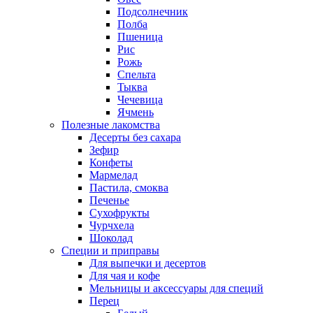
Подсолнечник
Полба
Пшеница
Рис
Рожь
Спельта
Тыква
Чечевица
Ячмень
Полезные лакомства
Десерты без сахара
Зефир
Конфеты
Мармелад
Пастила, смоква
Печенье
Сухофрукты
Чурчхела
Шоколад
Специи и приправы
Для выпечки и десертов
Для чая и кофе
Мельницы и аксессуары для специй
Перец