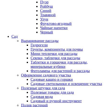
Пуэр
Ройбуш
Синий
Травяной
Улун
Фруктово-ягодный
Чайные напитки
Черный
Сад
Выращивание рассады
Гидрогели
Грунты, компоненты для почвы
Мини теплички для рассады
Сеялки, таблички для рассады
Таблетки и горшочки для рассады,
минеральные кубики
Фитолампы для растений и рассады
Оформление садового участка
Садовые кашпо и горшки
Садовые светильники и освещение участка
Полезные штучки для сада
Полезные товары для сада
Садовая мода
Садовый и ручной инструмент
Полив растений