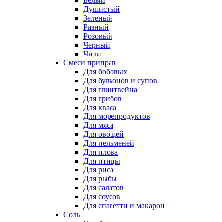
Белый
Душистый
Зеленый
Разный
Розовый
Черный
Чили
Смеси приправ
Для бобовых
Для бульонов и супов
Для глинтвейна
Для грибов
Для кваса
Для морепродуктов
Для мяса
Для овощей
Для пельменей
Для плова
Для птицы
Для риса
Для рыбы
Для салатов
Для соусов
Для спагетти и макарон
Соль