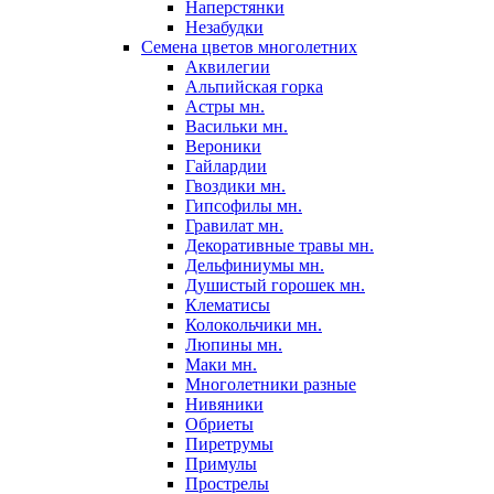
Наперстянки
Незабудки
Семена цветов многолетних
Аквилегии
Альпийская горка
Астры мн.
Васильки мн.
Вероники
Гайлардии
Гвоздики мн.
Гипсофилы мн.
Гравилат мн.
Декоративные травы мн.
Дельфиниумы мн.
Душистый горошек мн.
Клематисы
Колокольчики мн.
Люпины мн.
Маки мн.
Многолетники разные
Нивяники
Обриеты
Пиретрумы
Примулы
Прострелы