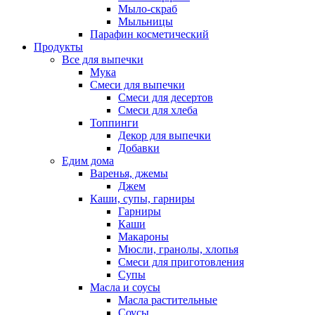
Мыло-скраб
Мыльницы
Парафин косметический
Продукты
Все для выпечки
Мука
Смеси для выпечки
Смеси для десертов
Смеси для хлеба
Топпинги
Декор для выпечки
Добавки
Едим дома
Варенья, джемы
Джем
Каши, супы, гарниры
Гарниры
Каши
Макароны
Мюсли, гранолы, хлопья
Смеси для приготовления
Супы
Масла и соусы
Масла растительные
Соусы