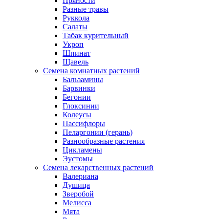
Пряности
Разные травы
Руккола
Салаты
Табак курительный
Укроп
Шпинат
Щавель
Семена комнатных растений
Бальзамины
Барвинки
Бегонии
Глоксинии
Колеусы
Пассифлоры
Пеларгонии (герань)
Разнообразные растения
Цикламены
Эустомы
Семена лекарственных растений
Валериана
Душица
Зверобой
Мелисса
Мята