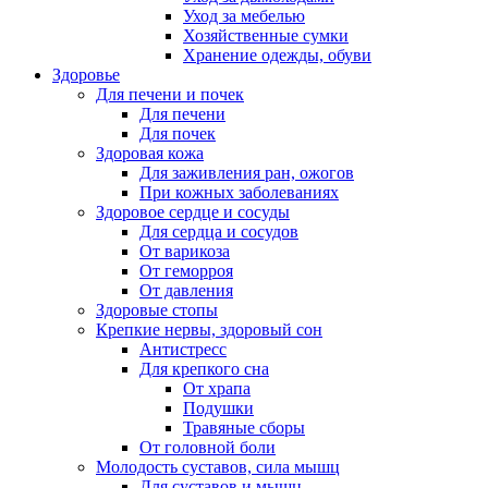
Уход за мебелью
Хозяйственные сумки
Хранение одежды, обуви
Здоровье
Для печени и почек
Для печени
Для почек
Здоровая кожа
Для заживления ран, ожогов
При кожных заболеваниях
Здоровое сердце и сосуды
Для сердца и сосудов
От варикоза
От геморроя
От давления
Здоровые стопы
Крепкие нервы, здоровый сон
Антистресс
Для крепкого сна
От храпа
Подушки
Травяные сборы
От головной боли
Молодость суставов, сила мышц
Для суставов и мышц