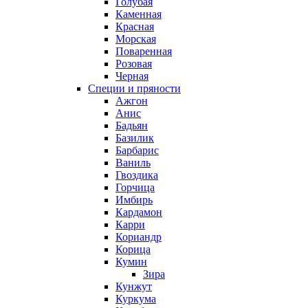
Голубая
Каменная
Красная
Морская
Поваренная
Розовая
Черная
Специи и пряности
Ажгон
Анис
Бадьян
Базилик
Барбарис
Ваниль
Гвоздика
Горчица
Имбирь
Кардамон
Карри
Кориандр
Корица
Кумин
Зира
Кунжут
Куркума