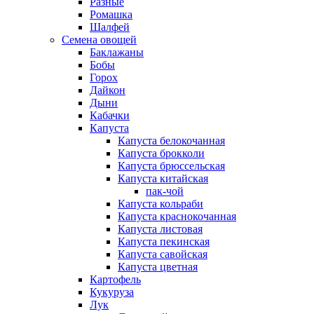
Разные
Ромашка
Шалфей
Семена овощей
Баклажаны
Бобы
Горох
Дайкон
Дыни
Кабачки
Капуста
Капуста белокочанная
Капуста брокколи
Капуста брюссельская
Капуста китайская
пак-чой
Капуста кольраби
Капуста краснокочанная
Капуста листовая
Капуста пекинская
Капуста савойская
Капуста цветная
Картофель
Кукуруза
Лук