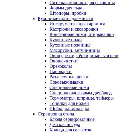
Ситечки, коврики для раковины
Формы для льда
Штопоры, пробки
Кухонные принадлежности
Инструменты для карвинга
Кастрюли и сковородки
Консервные ножи, открывашки
Кухонные ножи
Кухонные ножницы
Мясорубки, ветчинницы
Овощерезки, тёрки, измельчители
Овощечистки
Орехоколы
Пароварки
Разделочные доски
Соковыжималки
Специальные ножи
Специальные формы для блюд
Термометры, шприцы, таймеры
Точилки для ножей
Шейкеры, миксеры
Сервировка стола
Блюда сервировочные
Детская посуда
Кольца для салфеток