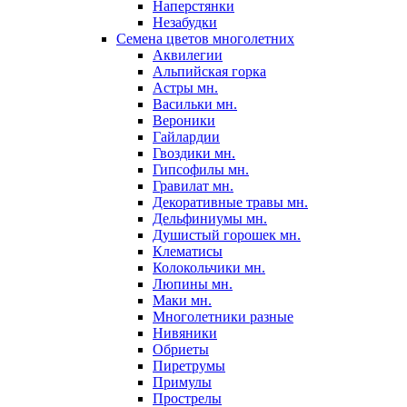
Наперстянки
Незабудки
Семена цветов многолетних
Аквилегии
Альпийская горка
Астры мн.
Васильки мн.
Вероники
Гайлардии
Гвоздики мн.
Гипсофилы мн.
Гравилат мн.
Декоративные травы мн.
Дельфиниумы мн.
Душистый горошек мн.
Клематисы
Колокольчики мн.
Люпины мн.
Маки мн.
Многолетники разные
Нивяники
Обриеты
Пиретрумы
Примулы
Прострелы