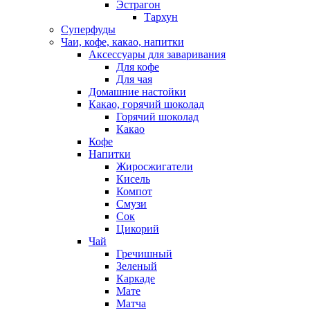
Эстрагон
Тархун
Суперфуды
Чаи, кофе, какао, напитки
Аксессуары для заваривания
Для кофе
Для чая
Домашние настойки
Какао, горячий шоколад
Горячий шоколад
Какао
Кофе
Напитки
Жиросжигатели
Кисель
Компот
Смузи
Сок
Цикорий
Чай
Гречишный
Зеленый
Каркаде
Мате
Матча