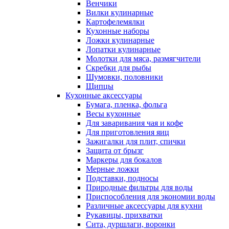
Венчики
Вилки кулинарные
Картофелемялки
Кухонные наборы
Ложки кулинарные
Лопатки кулинарные
Молотки для мяса, размягчители
Скребки для рыбы
Шумовки, половники
Щипцы
Кухонные аксессуары
Бумага, пленка, фольга
Весы кухонные
Для заваривания чая и кофе
Для приготовления яиц
Зажигалки для плит, спички
Защита от брызг
Маркеры для бокалов
Мерные ложки
Подставки, подносы
Природные фильтры для воды
Приспособления для экономии воды
Различные аксессуары для кухни
Рукавицы, прихватки
Сита, дуршлаги, воронки