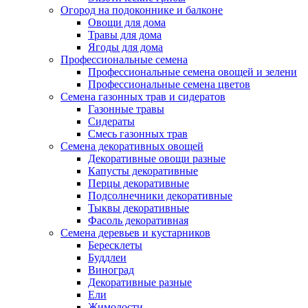
Огород на подоконнике и балконе
Овощи для дома
Травы для дома
Ягоды для дома
Профессиональные семена
Профессиональные семена овощей и зелени
Профессиональные семена цветов
Семена газонных трав и сидератов
Газонные травы
Сидераты
Смесь газонных трав
Семена декоративных овощей
Декоративные овощи разные
Капусты декоративные
Перцы декоративные
Подсолнечники декоративные
Тыквы декоративные
Фасоль декоративная
Семена деревьев и кустарников
Бересклеты
Буддлеи
Виноград
Декоративные разные
Ели
Жимолости