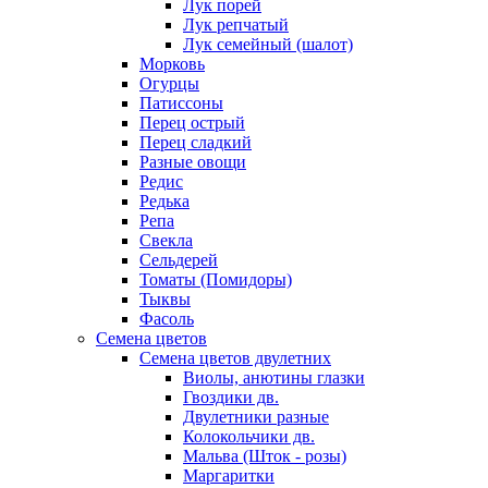
Лук порей
Лук репчатый
Лук семейный (шалот)
Морковь
Огурцы
Патиссоны
Перец острый
Перец сладкий
Разные овощи
Редис
Редька
Репа
Свекла
Сельдерей
Томаты (Помидоры)
Тыквы
Фасоль
Семена цветов
Семена цветов двулетних
Виолы, анютины глазки
Гвоздики дв.
Двулетники разные
Колокольчики дв.
Мальва (Шток - розы)
Маргаритки