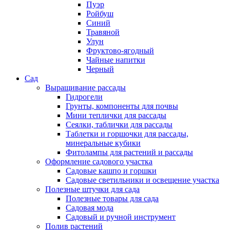
Пуэр
Ройбуш
Синий
Травяной
Улун
Фруктово-ягодный
Чайные напитки
Черный
Сад
Выращивание рассады
Гидрогели
Грунты, компоненты для почвы
Мини теплички для рассады
Сеялки, таблички для рассады
Таблетки и горшочки для рассады,
минеральные кубики
Фитолампы для растений и рассады
Оформление садового участка
Садовые кашпо и горшки
Садовые светильники и освещение участка
Полезные штучки для сада
Полезные товары для сада
Садовая мода
Садовый и ручной инструмент
Полив растений