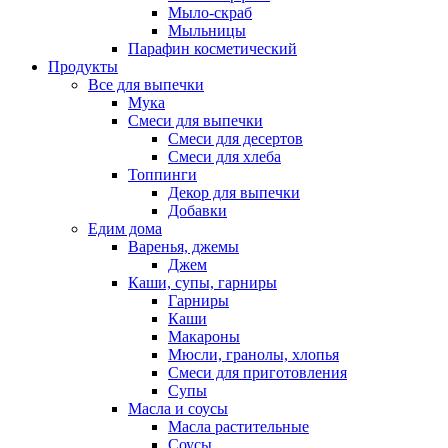
Мыло-скраб
Мыльницы
Парафин косметический
Продукты
Все для выпечки
Мука
Смеси для выпечки
Смеси для десертов
Смеси для хлеба
Топпинги
Декор для выпечки
Добавки
Едим дома
Варенья, джемы
Джем
Каши, супы, гарниры
Гарниры
Каши
Макароны
Мюсли, гранолы, хлопья
Смеси для приготовления
Супы
Масла и соусы
Масла растительные
Соусы