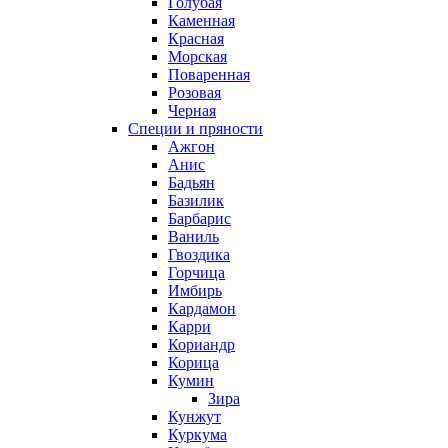
Голубая
Каменная
Красная
Морская
Поваренная
Розовая
Черная
Специи и пряности
Ажгон
Анис
Бадьян
Базилик
Барбарис
Ваниль
Гвоздика
Горчица
Имбирь
Кардамон
Карри
Кориандр
Корица
Кумин
Зира
Кунжут
Куркума