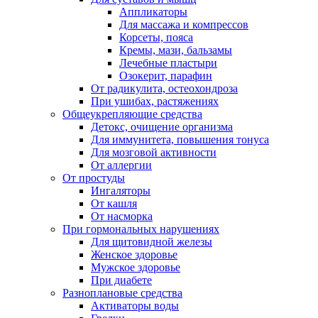
Аппликаторы
Для массажа и компрессов
Корсеты, пояса
Кремы, мази, бальзамы
Лечебные пластыри
Озокерит, парафин
От радикулита, остеохондроза
При ушибах, растяжениях
Общеукрепляющие средства
Детокс, очищение организма
Для иммунитета, повышения тонуса
Для мозговой активности
От аллергии
От простуды
Ингаляторы
От кашля
От насморка
При гормональных нарушениях
Для щитовидной железы
Женское здоровье
Мужское здоровье
При диабете
Разноплановые средства
Активаторы воды