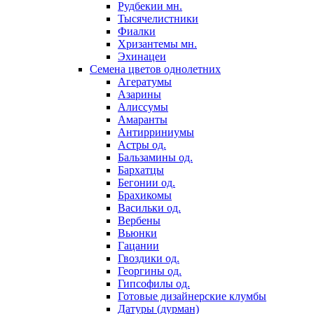
Рудбекии мн.
Тысячелистники
Фиалки
Хризантемы мн.
Эхинацеи
Семена цветов однолетних
Агератумы
Азарины
Алиссумы
Амаранты
Антирриниумы
Астры од.
Бальзамины од.
Бархатцы
Бегонии од.
Брахикомы
Васильки од.
Вербены
Вьюнки
Гацании
Гвоздики од.
Георгины од.
Гипсофилы од.
Готовые дизайнерские клумбы
Датуры (дурман)