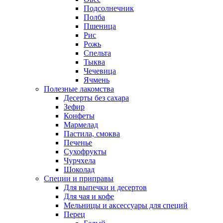
Подсолнечник
Полба
Пшеница
Рис
Рожь
Спельта
Тыква
Чечевица
Ячмень
Полезные лакомства
Десерты без сахара
Зефир
Конфеты
Мармелад
Пастила, смоква
Печенье
Сухофрукты
Чурчхела
Шоколад
Специи и приправы
Для выпечки и десертов
Для чая и кофе
Мельницы и аксессуары для специй
Перец