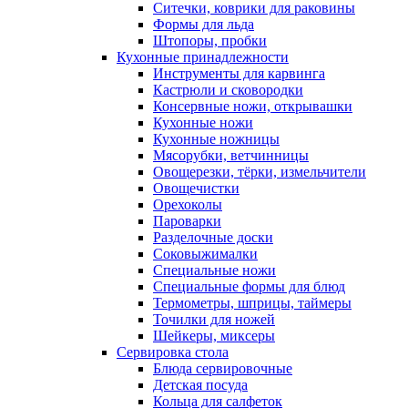
Ситечки, коврики для раковины
Формы для льда
Штопоры, пробки
Кухонные принадлежности
Инструменты для карвинга
Кастрюли и сковородки
Консервные ножи, открывашки
Кухонные ножи
Кухонные ножницы
Мясорубки, ветчинницы
Овощерезки, тёрки, измельчители
Овощечистки
Орехоколы
Пароварки
Разделочные доски
Соковыжималки
Специальные ножи
Специальные формы для блюд
Термометры, шприцы, таймеры
Точилки для ножей
Шейкеры, миксеры
Сервировка стола
Блюда сервировочные
Детская посуда
Кольца для салфеток