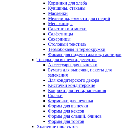
Корзинки для хлеба
Кувшины, стаканы
Масленки
Мельницы, емкости для специй
Менажницы
Салатники и миски
Салфетницы
Сахарницы
Столовый текстиль
Термобокалы и термокружки
Формы для подачи салатов, гарниров
Товары для выпечки, десертов
Аксессуары для выпечки
Бумага для выпечки, пакеты для
запекания
Для кондитерского декора
Кисточки кондитерские
Коврики для теста, запекания
Скалки
Формочки для печенья
Формы для выпечки
Формы для кексов
Формы для оладий, блинов
Формы для тортов
Хранение продуктов