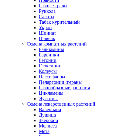
Пряности
Разные травы
Руккола
Салаты
Табак курительный
Укроп
Шпинат
Щавель
Семена комнатных растений
Бальзамины
Барвинки
Бегонии
Глоксинии
Колеусы
Пассифлоры
Пеларгонии (герань)
Разнообразные растения
Цикламены
Эустомы
Семена лекарственных растений
Валериана
Душица
Зверобой
Мелисса
Мята