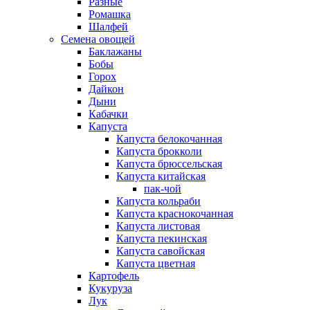
Разные
Ромашка
Шалфей
Семена овощей
Баклажаны
Бобы
Горох
Дайкон
Дыни
Кабачки
Капуста
Капуста белокочанная
Капуста брокколи
Капуста брюссельская
Капуста китайская
пак-чой
Капуста кольраби
Капуста краснокочанная
Капуста листовая
Капуста пекинская
Капуста савойская
Капуста цветная
Картофель
Кукуруза
Лук