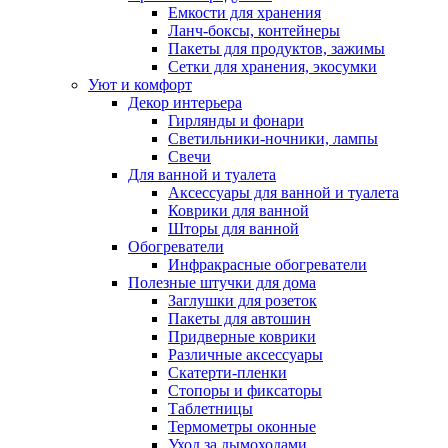
Емкости для хранения
Ланч-боксы, контейнеры
Пакеты для продуктов, зажимы
Сетки для хранения, экосумки
Уют и комфорт
Декор интерьера
Гирлянды и фонари
Светильники-ночники, лампы
Свечи
Для ванной и туалета
Аксессуары для ванной и туалета
Коврики для ванной
Шторы для ванной
Обогреватели
Инфракрасные обогреватели
Полезные штучки для дома
Заглушки для розеток
Пакеты для автошин
Придверные коврики
Различные аксессуары
Скатерти-пленки
Стопоры и фиксаторы
Таблетницы
Термометры оконные
Уход за дымоходами