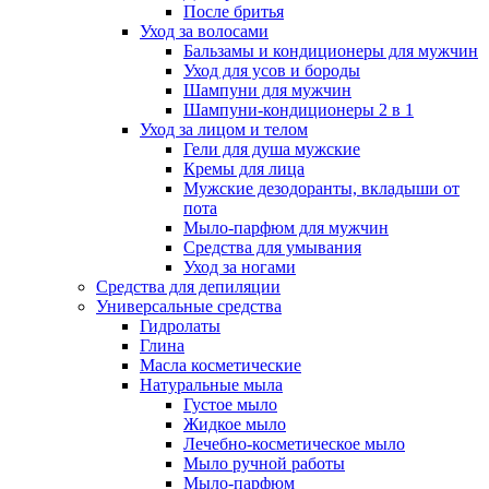
После бритья
Уход за волосами
Бальзамы и кондиционеры для мужчин
Уход для усов и бороды
Шампуни для мужчин
Шампуни-кондиционеры 2 в 1
Уход за лицом и телом
Гели для душа мужские
Кремы для лица
Мужские дезодоранты, вкладыши от
пота
Мыло-парфюм для мужчин
Средства для умывания
Уход за ногами
Средства для депиляции
Универсальные средства
Гидролаты
Глина
Масла косметические
Натуральные мыла
Густое мыло
Жидкое мыло
Лечебно-косметическое мыло
Мыло ручной работы
Мыло-парфюм