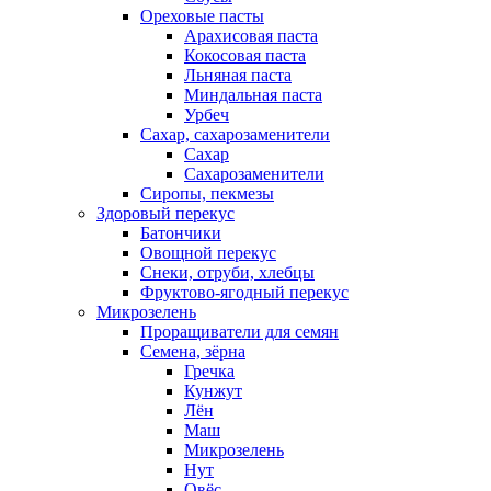
Ореховые пасты
Арахисовая паста
Кокосовая паста
Льняная паста
Миндальная паста
Урбеч
Сахар, сахарозаменители
Сахар
Сахарозаменители
Сиропы, пекмезы
Здоровый перекус
Батончики
Овощной перекус
Снеки, отруби, хлебцы
Фруктово-ягодный перекус
Микрозелень
Проращиватели для семян
Семена, зёрна
Гречка
Кунжут
Лён
Маш
Микрозелень
Нут
Овёс