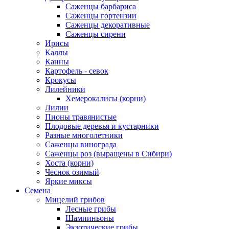
Саженцы барбариса
Саженцы гортензии
Саженцы декоративные
Саженцы сирени
Ирисы
Каллы
Канны
Картофель - севок
Крокусы
Лилейники
Хемерокалисы (корни)
Лилии
Пионы травянистые
Плодовые деревья и кустарники
Разные многолетники
Саженцы винограда
Саженцы роз (выращены в Сибири)
Хоста (корни)
Чеснок озимый
Яркие миксы
Семена
Мицелий грибов
Лесные грибы
Шампиньоны
Экзотические грибы