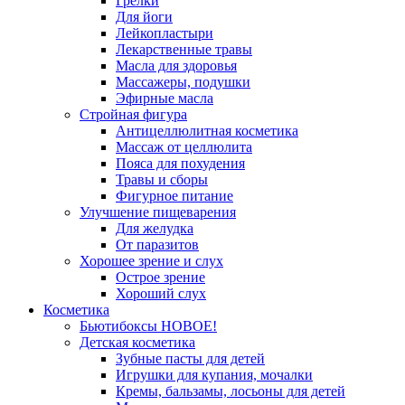
Грелки
Для йоги
Лейкопластыри
Лекарственные травы
Масла для здоровья
Массажеры, подушки
Эфирные масла
Стройная фигура
Антицеллюлитная косметика
Массаж от целлюлита
Пояса для похудения
Травы и сборы
Фигурное питание
Улучшение пищеварения
Для желудка
От паразитов
Хорошее зрение и слух
Острое зрение
Хороший слух
Косметика
Бьютибоксы НОВОЕ!
Детская косметика
Зубные пасты для детей
Игрушки для купания, мочалки
Кремы, бальзамы, лосьоны для детей