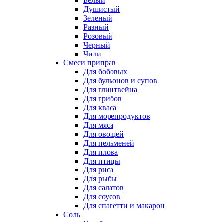
Белый
Душистый
Зеленый
Разный
Розовый
Черный
Чили
Смеси приправ
Для бобовых
Для бульонов и супов
Для глинтвейна
Для грибов
Для кваса
Для морепродуктов
Для мяса
Для овощей
Для пельменей
Для плова
Для птицы
Для риса
Для рыбы
Для салатов
Для соусов
Для спагетти и макарон
Соль