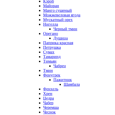
Кэроб
Майоран
Манго сушеный
Можжевеловая ягода
Мускатный орех
Нигелла
Черный тмин
Орегано
Душица
Паприка красная
Петрушка
Сумах
Тамаринд
Тимьян
Чабрец
Тмин
Фенугрек
Пажитник
Шамбала
Фенхель
Хрен
Цедра
Чабер
Черемша
Чеснок