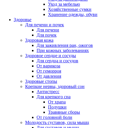
Уход за мебелью
Хозяйственные сумки
Хранение одежды, обуви
Здоровье
Для печени и почек
Для печени
Для почек
Здоровая кожа
Для заживления ран, ожогов
При кожных заболеваниях
Здоровое сердце и сосуды
Для сердца и сосудов
От варикоза
От геморроя
От давления
Здоровые стопы
Крепкие нервы, здоровый сон
Антистресс
Для крепкого сна
От храпа
Подушки
Травяные сборы
От головной боли
Молодость суставов, сила мышц
Для суставов и мышц