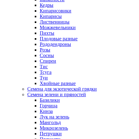
Кедры
Кипарисовики
Кипарисы
Лиственницы
Можжевельники
Пихты
Плодовые разные
Рододендроны
Розы
Сосны
Спиреи
Тис
Тсуга
Туи
Хвойные разные
Семена для экзотической грядки
Семена зелени и пряностей
Базилики
Горчица
Кинза
Лук на зелень
Мангольд
Микрозелень
Петрушки