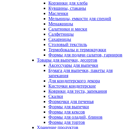
Корзинки для хлеба
Кувшины, стаканы
Масленки
Мельницы, емкости для специй
Менажницы
Салатники и миски
Салфетницы
Сахарницы
Столовый текстиль
Термобокалы и термокружки
Формы для подачи салатов, гарниров
Товары для выпечки, десертов
Аксессуары для выпечки
Бумага для выпечки, пакеты для
запекания
Для кондитерского декора
Кисточки кондитерские
Коврики для теста, запекания
Скалки
Формочки для печенья
Формы для выпечки
Формы для кексов
Формы для оладий, блинов
Формы для тортов
Хранение продуктов