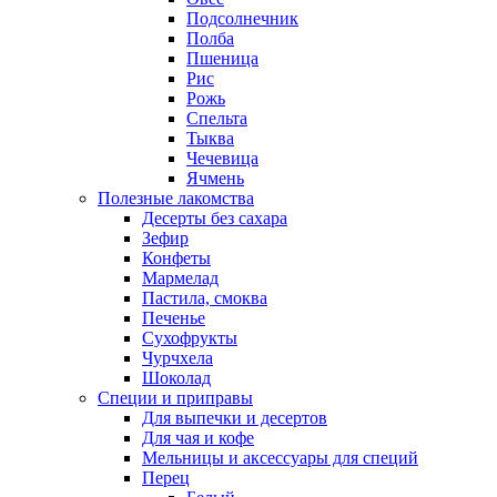
Подсолнечник
Полба
Пшеница
Рис
Рожь
Спельта
Тыква
Чечевица
Ячмень
Полезные лакомства
Десерты без сахара
Зефир
Конфеты
Мармелад
Пастила, смоква
Печенье
Сухофрукты
Чурчхела
Шоколад
Специи и приправы
Для выпечки и десертов
Для чая и кофе
Мельницы и аксессуары для специй
Перец