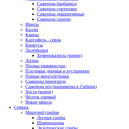
Саженцы барбариса
Саженцы гортензии
Саженцы декоративные
Саженцы сирени
Ирисы
Каллы
Канны
Картофель - севок
Крокусы
Лилейники
Хемерокалисы (корни)
Лилии
Пионы травянистые
Плодовые деревья и кустарники
Разные многолетники
Саженцы винограда
Саженцы роз (выращены в Сибири)
Хоста (корни)
Чеснок озимый
Яркие миксы
Семена
Мицелий грибов
Лесные грибы
Шампиньоны
Экзотические грибы