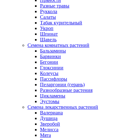
Пряности
Разные травы
Руккола
Салаты
Табак курительный
Укроп
Шпинат
Щавель
Семена комнатных растений
Бальзамины
Барвинки
Бегонии
Глоксинии
Колеусы
Пассифлоры
Пеларгонии (герань)
Разнообразные растения
Цикламены
Эустомы
Семена лекарственных растений
Валериана
Душица
Зверобой
Мелисса
Мята