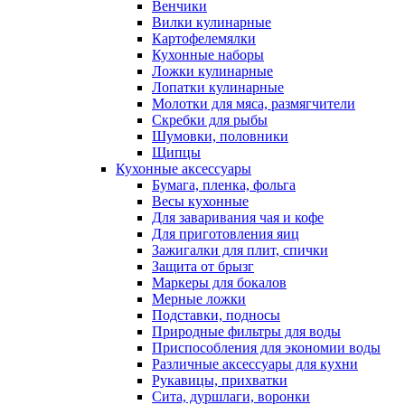
Венчики
Вилки кулинарные
Картофелемялки
Кухонные наборы
Ложки кулинарные
Лопатки кулинарные
Молотки для мяса, размягчители
Скребки для рыбы
Шумовки, половники
Щипцы
Кухонные аксессуары
Бумага, пленка, фольга
Весы кухонные
Для заваривания чая и кофе
Для приготовления яиц
Зажигалки для плит, спички
Защита от брызг
Маркеры для бокалов
Мерные ложки
Подставки, подносы
Природные фильтры для воды
Приспособления для экономии воды
Различные аксессуары для кухни
Рукавицы, прихватки
Сита, дуршлаги, воронки