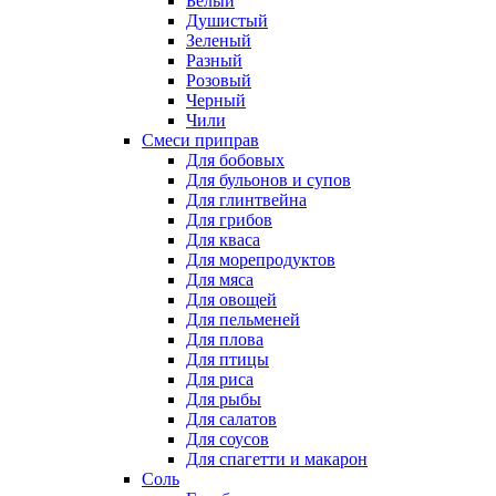
Белый
Душистый
Зеленый
Разный
Розовый
Черный
Чили
Смеси приправ
Для бобовых
Для бульонов и супов
Для глинтвейна
Для грибов
Для кваса
Для морепродуктов
Для мяса
Для овощей
Для пельменей
Для плова
Для птицы
Для риса
Для рыбы
Для салатов
Для соусов
Для спагетти и макарон
Соль