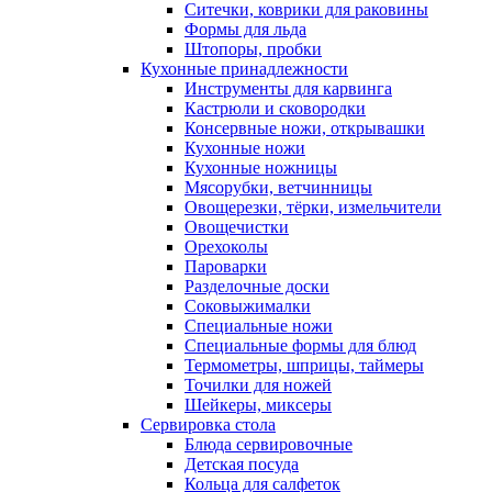
Ситечки, коврики для раковины
Формы для льда
Штопоры, пробки
Кухонные принадлежности
Инструменты для карвинга
Кастрюли и сковородки
Консервные ножи, открывашки
Кухонные ножи
Кухонные ножницы
Мясорубки, ветчинницы
Овощерезки, тёрки, измельчители
Овощечистки
Орехоколы
Пароварки
Разделочные доски
Соковыжималки
Специальные ножи
Специальные формы для блюд
Термометры, шприцы, таймеры
Точилки для ножей
Шейкеры, миксеры
Сервировка стола
Блюда сервировочные
Детская посуда
Кольца для салфеток