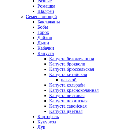
Разные
Ромашка
Шалфей
Семена овощей
Баклажаны
Бобы
Горох
Дайкон
Дыни
Кабачки
Капуста
Капуста белокочанная
Капуста брокколи
Капуста брюссельская
Капуста китайская
пак-чой
Капуста кольраби
Капуста краснокочанная
Капуста листовая
Капуста пекинская
Капуста савойская
Капуста цветная
Картофель
Кукуруза
Лук