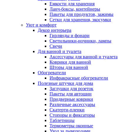
Емкости для хранения
Ланч-боксы, контейнеры
Пакеты для продуктов, зажимы
Сетки для хранения, экосумки
Уют и комфорт
Декор интерьера
Гирлянды и фонари
Светильники-ночники, лампы
Свечи
Для ванной и туалета
Аксессуары для ванной и туалета
Коврики для ванной
Шторы для ванной
Обогреватели
Инфракрасные обогреватели
Полезные штучки для дома
Заглушки для розеток
Пакеты для автошин
Придверные коврики
Различные аксессуары
Скатерти-пленки
Стопоры и фиксаторы
Таблетницы
Термометры оконные
Уход за дымоходами