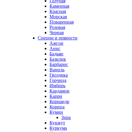
Голубая
Каменная
Красная
Морская
Поваренная
Розовая
Черная
Специи и пряности
Ажгон
Анис
Бадьян
Базилик
Барбарис
Ваниль
Гвоздика
Горчица
Имбирь
Кардамон
Карри
Кориандр
Корица
Кумин
Зира
Кунжут
Куркума