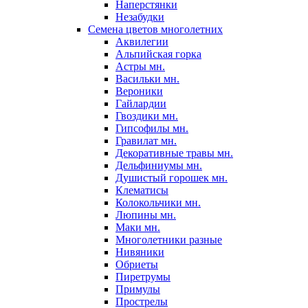
Наперстянки
Незабудки
Семена цветов многолетних
Аквилегии
Альпийская горка
Астры мн.
Васильки мн.
Вероники
Гайлардии
Гвоздики мн.
Гипсофилы мн.
Гравилат мн.
Декоративные травы мн.
Дельфиниумы мн.
Душистый горошек мн.
Клематисы
Колокольчики мн.
Люпины мн.
Маки мн.
Многолетники разные
Нивяники
Обриеты
Пиретрумы
Примулы
Прострелы