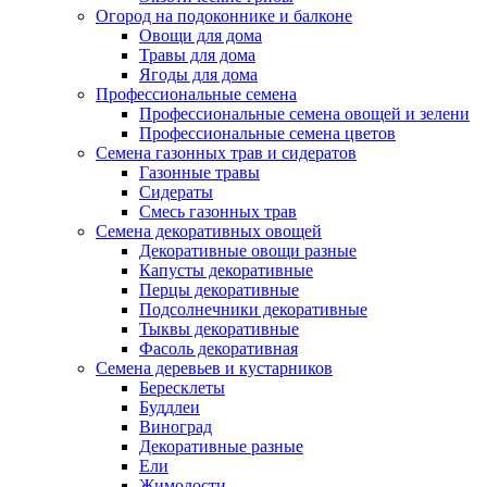
Огород на подоконнике и балконе
Овощи для дома
Травы для дома
Ягоды для дома
Профессиональные семена
Профессиональные семена овощей и зелени
Профессиональные семена цветов
Семена газонных трав и сидератов
Газонные травы
Сидераты
Смесь газонных трав
Семена декоративных овощей
Декоративные овощи разные
Капусты декоративные
Перцы декоративные
Подсолнечники декоративные
Тыквы декоративные
Фасоль декоративная
Семена деревьев и кустарников
Бересклеты
Буддлеи
Виноград
Декоративные разные
Ели
Жимолости