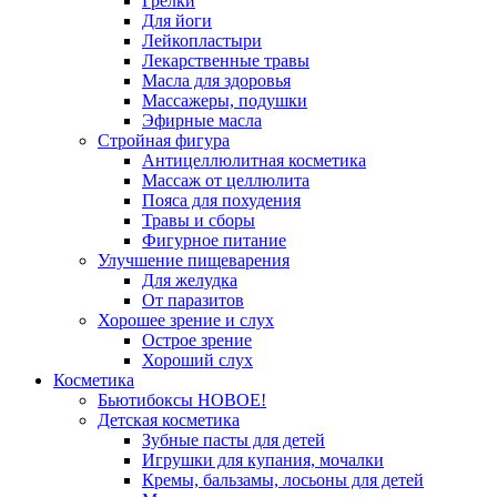
Грелки
Для йоги
Лейкопластыри
Лекарственные травы
Масла для здоровья
Массажеры, подушки
Эфирные масла
Стройная фигура
Антицеллюлитная косметика
Массаж от целлюлита
Пояса для похудения
Травы и сборы
Фигурное питание
Улучшение пищеварения
Для желудка
От паразитов
Хорошее зрение и слух
Острое зрение
Хороший слух
Косметика
Бьютибоксы НОВОЕ!
Детская косметика
Зубные пасты для детей
Игрушки для купания, мочалки
Кремы, бальзамы, лосьоны для детей