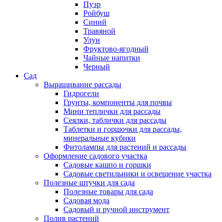
Пуэр
Ройбуш
Синий
Травяной
Улун
Фруктово-ягодный
Чайные напитки
Черный
Сад
Выращивание рассады
Гидрогели
Грунты, компоненты для почвы
Мини теплички для рассады
Сеялки, таблички для рассады
Таблетки и горшочки для рассады,
минеральные кубики
Фитолампы для растений и рассады
Оформление садового участка
Садовые кашпо и горшки
Садовые светильники и освещение участка
Полезные штучки для сада
Полезные товары для сада
Садовая мода
Садовый и ручной инструмент
Полив растений