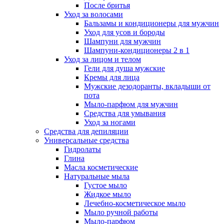
После бритья
Уход за волосами
Бальзамы и кондиционеры для мужчин
Уход для усов и бороды
Шампуни для мужчин
Шампуни-кондиционеры 2 в 1
Уход за лицом и телом
Гели для душа мужские
Кремы для лица
Мужские дезодоранты, вкладыши от
пота
Мыло-парфюм для мужчин
Средства для умывания
Уход за ногами
Средства для депиляции
Универсальные средства
Гидролаты
Глина
Масла косметические
Натуральные мыла
Густое мыло
Жидкое мыло
Лечебно-косметическое мыло
Мыло ручной работы
Мыло-парфюм