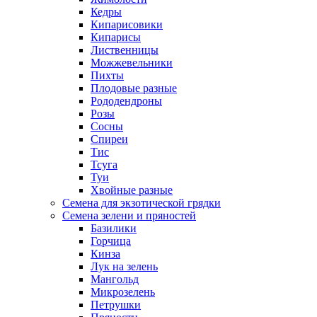
Кедры
Кипарисовики
Кипарисы
Лиственницы
Можжевельники
Пихты
Плодовые разные
Рододендроны
Розы
Сосны
Спиреи
Тис
Тсуга
Туи
Хвойные разные
Семена для экзотической грядки
Семена зелени и пряностей
Базилики
Горчица
Кинза
Лук на зелень
Мангольд
Микрозелень
Петрушки