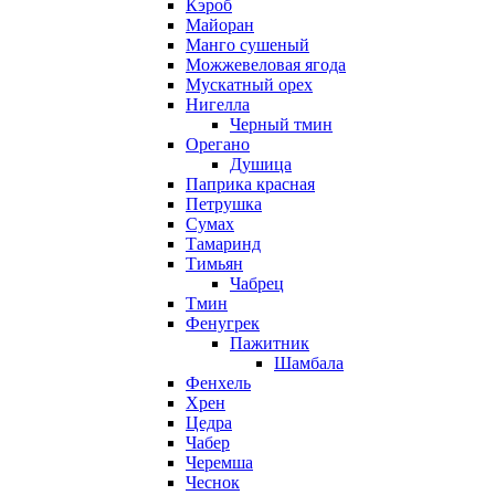
Кэроб
Майоран
Манго сушеный
Можжевеловая ягода
Мускатный орех
Нигелла
Черный тмин
Орегано
Душица
Паприка красная
Петрушка
Сумах
Тамаринд
Тимьян
Чабрец
Тмин
Фенугрек
Пажитник
Шамбала
Фенхель
Хрен
Цедра
Чабер
Черемша
Чеснок