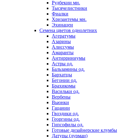
Рудбекии мн.
Тысячелистники
Фиалки
Хризантемы мн.
Эхинацеи
Семена цветов однолетних
Агератумы
Азарины
Алиссумы
Амаранты
Антирриниумы
Астры од.
Бальзамины од.
Бархатцы
Бегонии од.
Брахикомы
Васильки од.
Вербены
Вьюнки
Гацании
Гвоздики од.
Георгины од.
Гипсофилы од.
Готовые дизайнерские клумбы
Датуры (дурман)