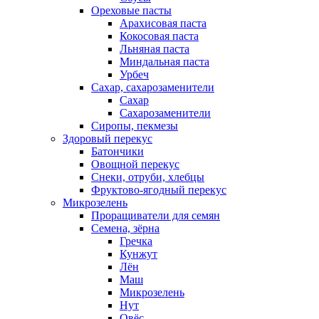
Ореховые пасты
Арахисовая паста
Кокосовая паста
Льняная паста
Миндальная паста
Урбеч
Сахар, сахарозаменители
Сахар
Сахарозаменители
Сиропы, пекмезы
Здоровый перекус
Батончики
Овощной перекус
Снеки, отруби, хлебцы
Фруктово-ягодный перекус
Микрозелень
Проращиватели для семян
Семена, зёрна
Гречка
Кунжут
Лён
Маш
Микрозелень
Нут
Овёс