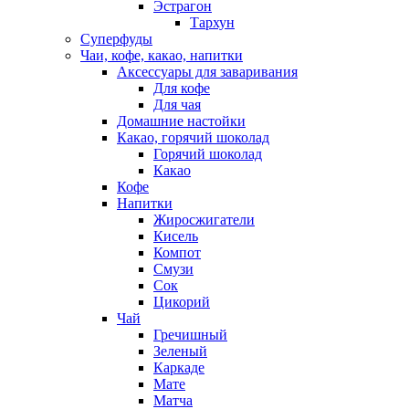
Эстрагон
Тархун
Суперфуды
Чаи, кофе, какао, напитки
Аксессуары для заваривания
Для кофе
Для чая
Домашние настойки
Какао, горячий шоколад
Горячий шоколад
Какао
Кофе
Напитки
Жиросжигатели
Кисель
Компот
Смузи
Сок
Цикорий
Чай
Гречишный
Зеленый
Каркаде
Мате
Матча