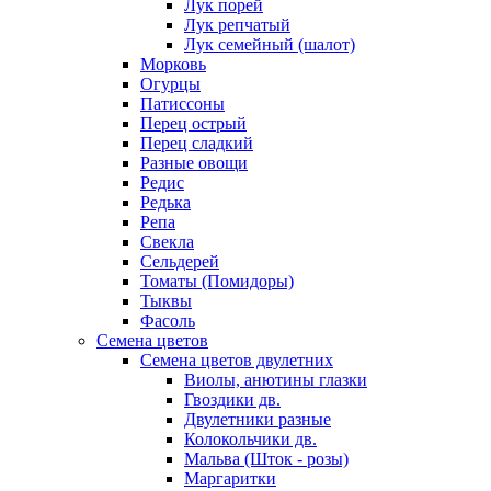
Лук порей
Лук репчатый
Лук семейный (шалот)
Морковь
Огурцы
Патиссоны
Перец острый
Перец сладкий
Разные овощи
Редис
Редька
Репа
Свекла
Сельдерей
Томаты (Помидоры)
Тыквы
Фасоль
Семена цветов
Семена цветов двулетних
Виолы, анютины глазки
Гвоздики дв.
Двулетники разные
Колокольчики дв.
Мальва (Шток - розы)
Маргаритки