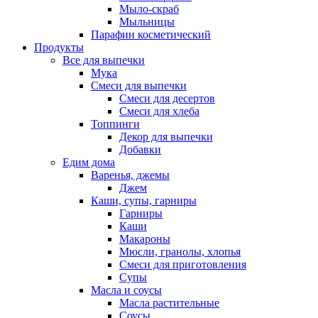
Мыло-скраб
Мыльницы
Парафин косметический
Продукты
Все для выпечки
Мука
Смеси для выпечки
Смеси для десертов
Смеси для хлеба
Топпинги
Декор для выпечки
Добавки
Едим дома
Варенья, джемы
Джем
Каши, супы, гарниры
Гарниры
Каши
Макароны
Мюсли, гранолы, хлопья
Смеси для приготовления
Супы
Масла и соусы
Масла растительные
Соусы