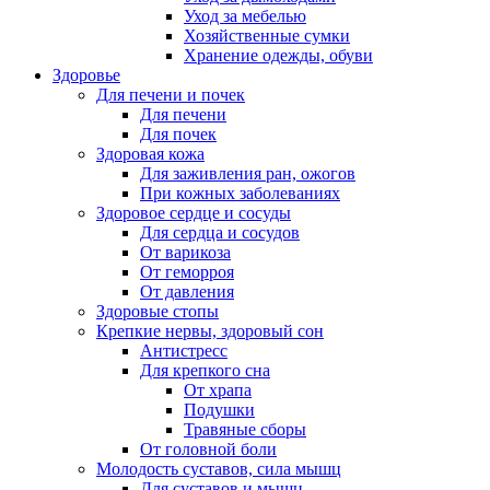
Уход за мебелью
Хозяйственные сумки
Хранение одежды, обуви
Здоровье
Для печени и почек
Для печени
Для почек
Здоровая кожа
Для заживления ран, ожогов
При кожных заболеваниях
Здоровое сердце и сосуды
Для сердца и сосудов
От варикоза
От геморроя
От давления
Здоровые стопы
Крепкие нервы, здоровый сон
Антистресс
Для крепкого сна
От храпа
Подушки
Травяные сборы
От головной боли
Молодость суставов, сила мышц
Для суставов и мышц