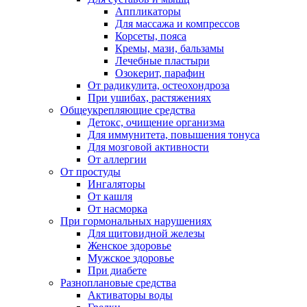
Аппликаторы
Для массажа и компрессов
Корсеты, пояса
Кремы, мази, бальзамы
Лечебные пластыри
Озокерит, парафин
От радикулита, остеохондроза
При ушибах, растяжениях
Общеукрепляющие средства
Детокс, очищение организма
Для иммунитета, повышения тонуса
Для мозговой активности
От аллергии
От простуды
Ингаляторы
От кашля
От насморка
При гормональных нарушениях
Для щитовидной железы
Женское здоровье
Мужское здоровье
При диабете
Разноплановые средства
Активаторы воды