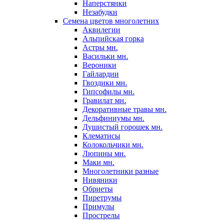
Наперстянки
Незабудки
Семена цветов многолетних
Аквилегии
Альпийская горка
Астры мн.
Васильки мн.
Вероники
Гайлардии
Гвоздики мн.
Гипсофилы мн.
Гравилат мн.
Декоративные травы мн.
Дельфиниумы мн.
Душистый горошек мн.
Клематисы
Колокольчики мн.
Люпины мн.
Маки мн.
Многолетники разные
Нивяники
Обриеты
Пиретрумы
Примулы
Прострелы