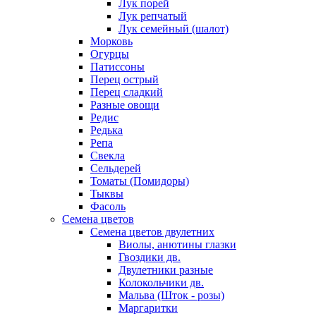
Лук порей
Лук репчатый
Лук семейный (шалот)
Морковь
Огурцы
Патиссоны
Перец острый
Перец сладкий
Разные овощи
Редис
Редька
Репа
Свекла
Сельдерей
Томаты (Помидоры)
Тыквы
Фасоль
Семена цветов
Семена цветов двулетних
Виолы, анютины глазки
Гвоздики дв.
Двулетники разные
Колокольчики дв.
Мальва (Шток - розы)
Маргаритки