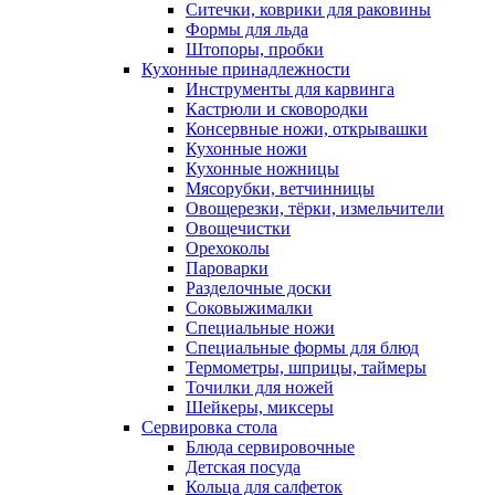
Ситечки, коврики для раковины
Формы для льда
Штопоры, пробки
Кухонные принадлежности
Инструменты для карвинга
Кастрюли и сковородки
Консервные ножи, открывашки
Кухонные ножи
Кухонные ножницы
Мясорубки, ветчинницы
Овощерезки, тёрки, измельчители
Овощечистки
Орехоколы
Пароварки
Разделочные доски
Соковыжималки
Специальные ножи
Специальные формы для блюд
Термометры, шприцы, таймеры
Точилки для ножей
Шейкеры, миксеры
Сервировка стола
Блюда сервировочные
Детская посуда
Кольца для салфеток