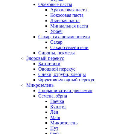
Ореховые пасты
Арахисовая паста
Кокосовая паста
Льняная паста
Миндальная паста
Урбеч
Сахар, сахарозаменители
Сахар
Сахарозаменители
Сиропы, пекмезы
Здоровый перекус
Батончики
Овощной перекус
Снеки, отруби, хлебцы
Фруктово-ягодный перекус
Микрозелень
Проращиватели для семян
Семена, зёрна
Гречка
Кунжут
Лён
Маш
Микрозелень
Нут
Овёс