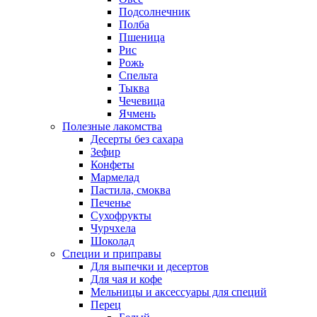
Подсолнечник
Полба
Пшеница
Рис
Рожь
Спельта
Тыква
Чечевица
Ячмень
Полезные лакомства
Десерты без сахара
Зефир
Конфеты
Мармелад
Пастила, смоква
Печенье
Сухофрукты
Чурчхела
Шоколад
Специи и приправы
Для выпечки и десертов
Для чая и кофе
Мельницы и аксессуары для специй
Перец