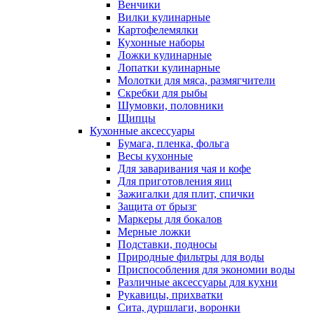
Венчики
Вилки кулинарные
Картофелемялки
Кухонные наборы
Ложки кулинарные
Лопатки кулинарные
Молотки для мяса, размягчители
Скребки для рыбы
Шумовки, половники
Щипцы
Кухонные аксессуары
Бумага, пленка, фольга
Весы кухонные
Для заваривания чая и кофе
Для приготовления яиц
Зажигалки для плит, спички
Защита от брызг
Маркеры для бокалов
Мерные ложки
Подставки, подносы
Природные фильтры для воды
Приспособления для экономии воды
Различные аксессуары для кухни
Рукавицы, прихватки
Сита, дуршлаги, воронки