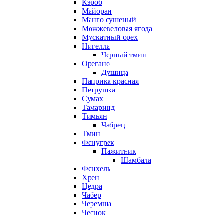
Кэроб
Майоран
Манго сушеный
Можжевеловая ягода
Мускатный орех
Нигелла
Черный тмин
Орегано
Душица
Паприка красная
Петрушка
Сумах
Тамаринд
Тимьян
Чабрец
Тмин
Фенугрек
Пажитник
Шамбала
Фенхель
Хрен
Цедра
Чабер
Черемша
Чеснок