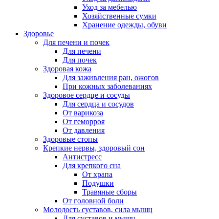
Уход за мебелью
Хозяйственные сумки
Хранение одежды, обуви
Здоровье
Для печени и почек
Для печени
Для почек
Здоровая кожа
Для заживления ран, ожогов
При кожных заболеваниях
Здоровое сердце и сосуды
Для сердца и сосудов
От варикоза
От геморроя
От давления
Здоровые стопы
Крепкие нервы, здоровый сон
Антистресс
Для крепкого сна
От храпа
Подушки
Травяные сборы
От головной боли
Молодость суставов, сила мышц
Для суставов и мышц