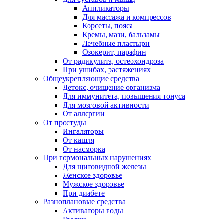
Аппликаторы
Для массажа и компрессов
Корсеты, пояса
Кремы, мази, бальзамы
Лечебные пластыри
Озокерит, парафин
От радикулита, остеохондроза
При ушибах, растяжениях
Общеукрепляющие средства
Детокс, очищение организма
Для иммунитета, повышения тонуса
Для мозговой активности
От аллергии
От простуды
Ингаляторы
От кашля
От насморка
При гормональных нарушениях
Для щитовидной железы
Женское здоровье
Мужское здоровье
При диабете
Разноплановые средства
Активаторы воды