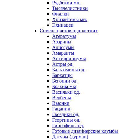
Рудбекии мн.
Тысячелистники
Фиалки
Хризантемы мн.
Эхинацеи
Семена цветов однолетних
Агератумы
Азарины
Алиссумы
Амаранты
Антирриниумы
Астры од.
Бальзамины од.
Бархатцы
Бегонии од.
Брахикомы
Васильки од.
Вербены
Вьюнки
Гацании
Гвоздики од.
Георгины од.
Гипсофилы од.
Готовые дизайнерские клумбы
Датуры (дурман)