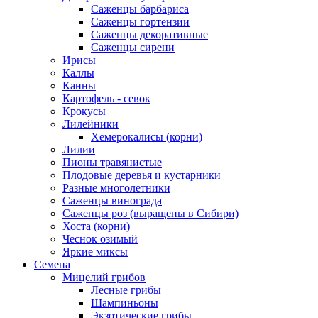
Саженцы барбариса
Саженцы гортензии
Саженцы декоративные
Саженцы сирени
Ирисы
Каллы
Канны
Картофель - севок
Крокусы
Лилейники
Хемерокалисы (корни)
Лилии
Пионы травянистые
Плодовые деревья и кустарники
Разные многолетники
Саженцы винограда
Саженцы роз (выращены в Сибири)
Хоста (корни)
Чеснок озимый
Яркие миксы
Семена
Мицелий грибов
Лесные грибы
Шампиньоны
Экзотические грибы