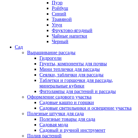
Пуэр
Ройбуш
Синий
Травяной
Улун
Фруктово-ягодный
Чайные напитки
Черный
Сад
Выращивание рассады
Гидрогели
Грунты, компоненты для почвы
Мини теплички для рассады
Сеялки, таблички для рассады
Таблетки и горшочки для рассады,
минеральные кубики
Фитолампы для растений и рассады
Оформление садового участка
Садовые кашпо и горшки
Садовые светильники и освещение участка
Полезные штучки для сада
Полезные товары для сада
Садовая мода
Садовый и ручной инструмент
Полив растений