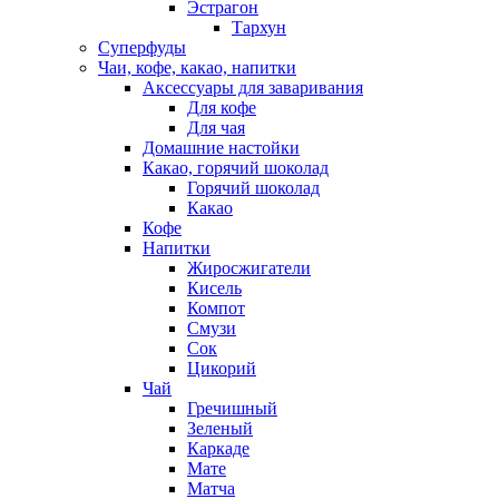
Эстрагон
Тархун
Суперфуды
Чаи, кофе, какао, напитки
Аксессуары для заваривания
Для кофе
Для чая
Домашние настойки
Какао, горячий шоколад
Горячий шоколад
Какао
Кофе
Напитки
Жиросжигатели
Кисель
Компот
Смузи
Сок
Цикорий
Чай
Гречишный
Зеленый
Каркаде
Мате
Матча