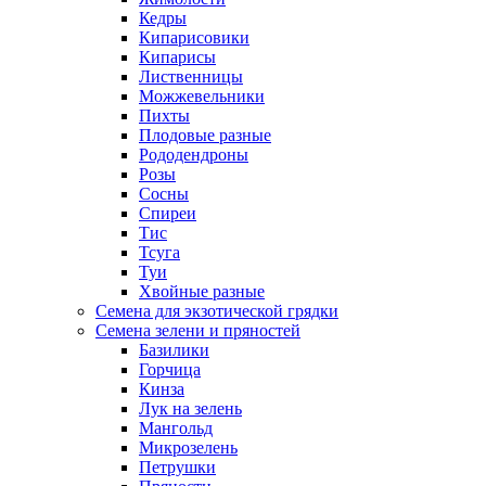
Кедры
Кипарисовики
Кипарисы
Лиственницы
Можжевельники
Пихты
Плодовые разные
Рододендроны
Розы
Сосны
Спиреи
Тис
Тсуга
Туи
Хвойные разные
Семена для экзотической грядки
Семена зелени и пряностей
Базилики
Горчица
Кинза
Лук на зелень
Мангольд
Микрозелень
Петрушки