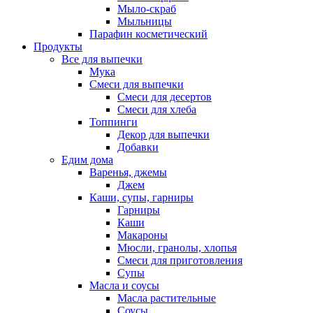
Мыло-скраб
Мыльницы
Парафин косметический
Продукты
Все для выпечки
Мука
Смеси для выпечки
Смеси для десертов
Смеси для хлеба
Топпинги
Декор для выпечки
Добавки
Едим дома
Варенья, джемы
Джем
Каши, супы, гарниры
Гарниры
Каши
Макароны
Мюсли, гранолы, хлопья
Смеси для приготовления
Супы
Масла и соусы
Масла растительные
Соусы