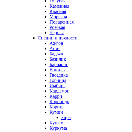
Голубая
Каменная
Красная
Морская
Поваренная
Розовая
Черная
Специи и пряности
Ажгон
Анис
Бадьян
Базилик
Барбарис
Ваниль
Гвоздика
Горчица
Имбирь
Кардамон
Карри
Кориандр
Корица
Кумин
Зира
Кунжут
Куркума