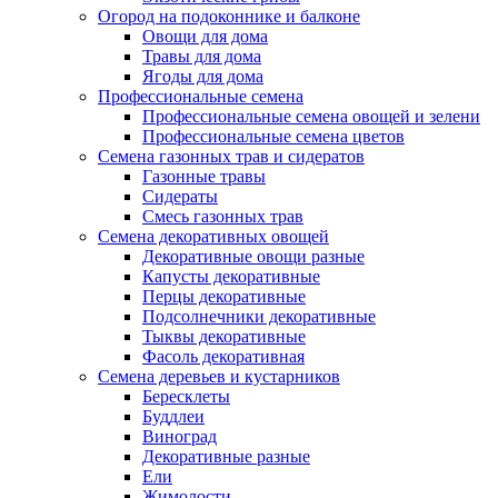
Огород на подоконнике и балконе
Овощи для дома
Травы для дома
Ягоды для дома
Профессиональные семена
Профессиональные семена овощей и зелени
Профессиональные семена цветов
Семена газонных трав и сидератов
Газонные травы
Сидераты
Смесь газонных трав
Семена декоративных овощей
Декоративные овощи разные
Капусты декоративные
Перцы декоративные
Подсолнечники декоративные
Тыквы декоративные
Фасоль декоративная
Семена деревьев и кустарников
Бересклеты
Буддлеи
Виноград
Декоративные разные
Ели
Жимолости