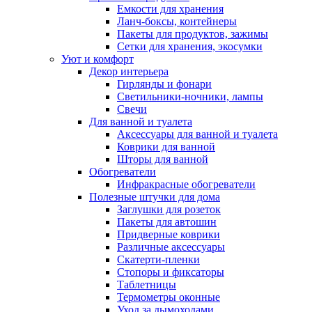
Емкости для хранения
Ланч-боксы, контейнеры
Пакеты для продуктов, зажимы
Сетки для хранения, экосумки
Уют и комфорт
Декор интерьера
Гирлянды и фонари
Светильники-ночники, лампы
Свечи
Для ванной и туалета
Аксессуары для ванной и туалета
Коврики для ванной
Шторы для ванной
Обогреватели
Инфракрасные обогреватели
Полезные штучки для дома
Заглушки для розеток
Пакеты для автошин
Придверные коврики
Различные аксессуары
Скатерти-пленки
Стопоры и фиксаторы
Таблетницы
Термометры оконные
Уход за дымоходами