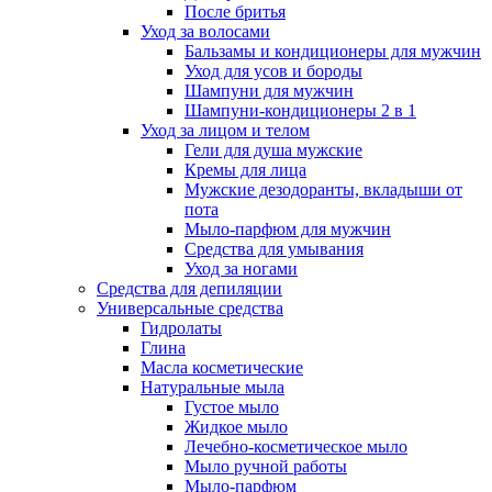
После бритья
Уход за волосами
Бальзамы и кондиционеры для мужчин
Уход для усов и бороды
Шампуни для мужчин
Шампуни-кондиционеры 2 в 1
Уход за лицом и телом
Гели для душа мужские
Кремы для лица
Мужские дезодоранты, вкладыши от
пота
Мыло-парфюм для мужчин
Средства для умывания
Уход за ногами
Средства для депиляции
Универсальные средства
Гидролаты
Глина
Масла косметические
Натуральные мыла
Густое мыло
Жидкое мыло
Лечебно-косметическое мыло
Мыло ручной работы
Мыло-парфюм