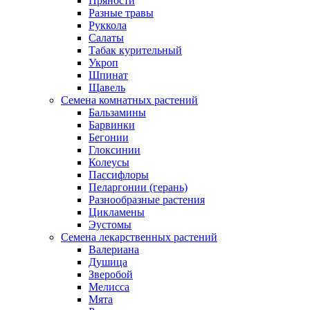
Пряности
Разные травы
Руккола
Салаты
Табак курительный
Укроп
Шпинат
Щавель
Семена комнатных растений
Бальзамины
Барвинки
Бегонии
Глоксинии
Колеусы
Пассифлоры
Пеларгонии (герань)
Разнообразные растения
Цикламены
Эустомы
Семена лекарственных растений
Валериана
Душица
Зверобой
Мелисса
Мята