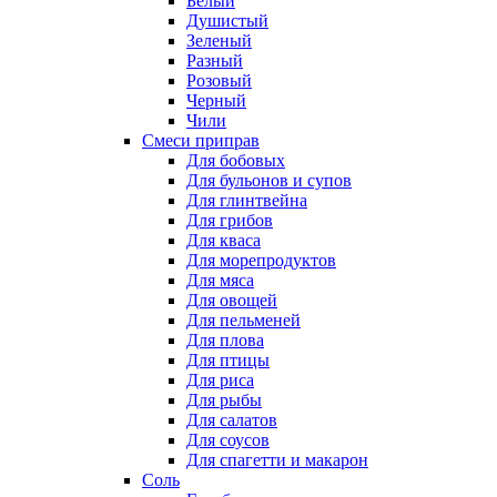
Белый
Душистый
Зеленый
Разный
Розовый
Черный
Чили
Смеси приправ
Для бобовых
Для бульонов и супов
Для глинтвейна
Для грибов
Для кваса
Для морепродуктов
Для мяса
Для овощей
Для пельменей
Для плова
Для птицы
Для риса
Для рыбы
Для салатов
Для соусов
Для спагетти и макарон
Соль