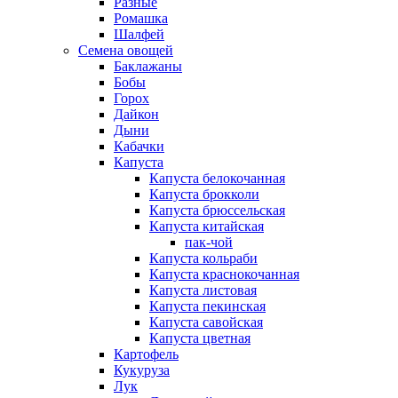
Разные
Ромашка
Шалфей
Семена овощей
Баклажаны
Бобы
Горох
Дайкон
Дыни
Кабачки
Капуста
Капуста белокочанная
Капуста брокколи
Капуста брюссельская
Капуста китайская
пак-чой
Капуста кольраби
Капуста краснокочанная
Капуста листовая
Капуста пекинская
Капуста савойская
Капуста цветная
Картофель
Кукуруза
Лук