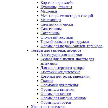
Корзинки для хлеба
Кувшины, стаканы
Масленки
Мельницы, емкости для специй
Менажницы
Салатники и миски
Салфетницы
Сахарницы
Столовый текстиль
Термобокалы и термокружки
Формы для подачи салатов, гарниров
Товары для выпечки, десертов
Аксессуары для выпечки
Бумага для выпечки, пакеты для
запекания
Для кондитерского декора
Кисточки кондитерские
Коврики для теста, запекания
Скалки
Формочки для печенья
Формы для выпечки
Формы для кексов
Формы для оладий, блинов
Формы для тортов
Хранение продуктов