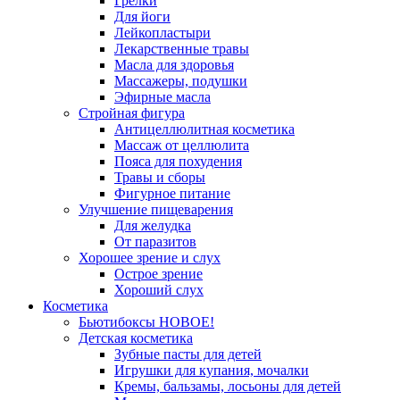
Грелки
Для йоги
Лейкопластыри
Лекарственные травы
Масла для здоровья
Массажеры, подушки
Эфирные масла
Стройная фигура
Антицеллюлитная косметика
Массаж от целлюлита
Пояса для похудения
Травы и сборы
Фигурное питание
Улучшение пищеварения
Для желудка
От паразитов
Хорошее зрение и слух
Острое зрение
Хороший слух
Косметика
Бьютибоксы НОВОЕ!
Детская косметика
Зубные пасты для детей
Игрушки для купания, мочалки
Кремы, бальзамы, лосьоны для детей