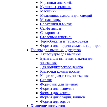
Корзинки для хлеба
Кувшины, стаканы
Масленки
Мельницы, емкости для специй
Менажницы
Салатники и миски
Салфетницы
Сахарницы
Столовый текстиль
Термобокалы и термокружки
Формы для подачи салатов, гарниров
Товары для выпечки, десертов
Аксессуары для выпечки
Бумага для выпечки, пакеты для
запекания
Для кондитерского декора
Кисточки кондитерские
Коврики для теста, запекания
Скалки
Формочки для печенья
Формы для выпечки
Формы для кексов
Формы для оладий, блинов
Формы для тортов
Хранение продуктов