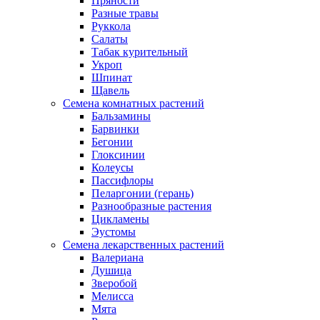
Пряности
Разные травы
Руккола
Салаты
Табак курительный
Укроп
Шпинат
Щавель
Семена комнатных растений
Бальзамины
Барвинки
Бегонии
Глоксинии
Колеусы
Пассифлоры
Пеларгонии (герань)
Разнообразные растения
Цикламены
Эустомы
Семена лекарственных растений
Валериана
Душица
Зверобой
Мелисса
Мята