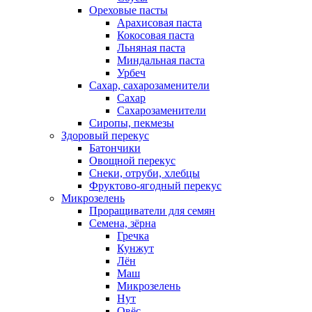
Ореховые пасты
Арахисовая паста
Кокосовая паста
Льняная паста
Миндальная паста
Урбеч
Сахар, сахарозаменители
Сахар
Сахарозаменители
Сиропы, пекмезы
Здоровый перекус
Батончики
Овощной перекус
Снеки, отруби, хлебцы
Фруктово-ягодный перекус
Микрозелень
Проращиватели для семян
Семена, зёрна
Гречка
Кунжут
Лён
Маш
Микрозелень
Нут
Овёс