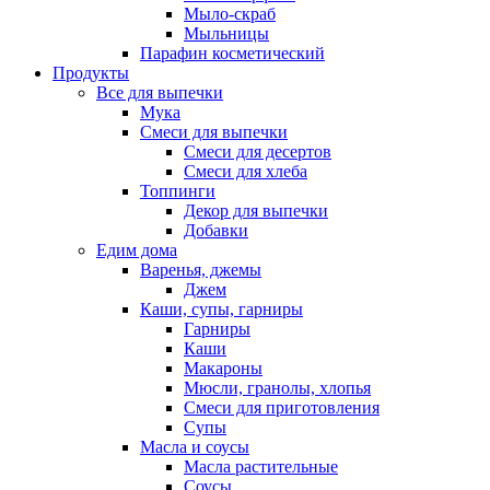
Мыло-скраб
Мыльницы
Парафин косметический
Продукты
Все для выпечки
Мука
Смеси для выпечки
Смеси для десертов
Смеси для хлеба
Топпинги
Декор для выпечки
Добавки
Едим дома
Варенья, джемы
Джем
Каши, супы, гарниры
Гарниры
Каши
Макароны
Мюсли, гранолы, хлопья
Смеси для приготовления
Супы
Масла и соусы
Масла растительные
Соусы