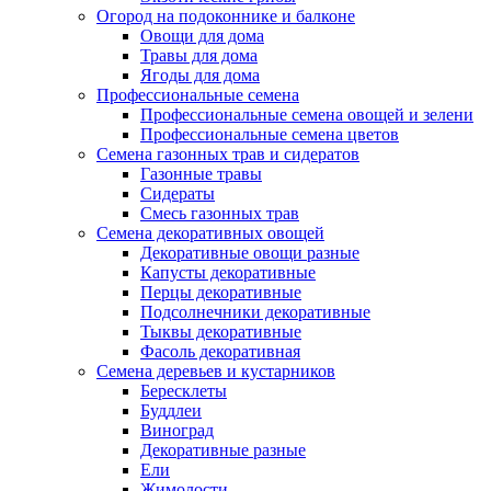
Огород на подоконнике и балконе
Овощи для дома
Травы для дома
Ягоды для дома
Профессиональные семена
Профессиональные семена овощей и зелени
Профессиональные семена цветов
Семена газонных трав и сидератов
Газонные травы
Сидераты
Смесь газонных трав
Семена декоративных овощей
Декоративные овощи разные
Капусты декоративные
Перцы декоративные
Подсолнечники декоративные
Тыквы декоративные
Фасоль декоративная
Семена деревьев и кустарников
Бересклеты
Буддлеи
Виноград
Декоративные разные
Ели
Жимолости