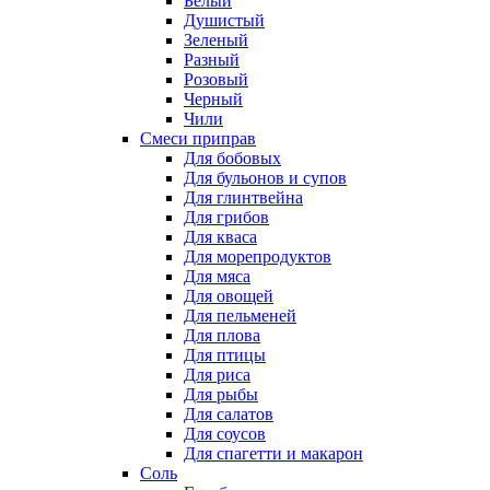
Белый
Душистый
Зеленый
Разный
Розовый
Черный
Чили
Смеси приправ
Для бобовых
Для бульонов и супов
Для глинтвейна
Для грибов
Для кваса
Для морепродуктов
Для мяса
Для овощей
Для пельменей
Для плова
Для птицы
Для риса
Для рыбы
Для салатов
Для соусов
Для спагетти и макарон
Соль