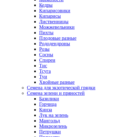
Кедры
Кипарисовики
Кипарисы
Лиственницы
Можжевельники
Пихты
Плодовые разные
Рододендроны
Розы
Сосны
Спиреи
Тис
Тсуга
Туи
Хвойные разные
Семена для экзотической грядки
Семена зелени и пряностей
Базилики
Горчица
Кинза
Лук на зелень
Мангольд
Микрозелень
Петрушки