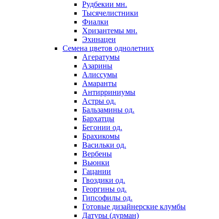
Рудбекии мн.
Тысячелистники
Фиалки
Хризантемы мн.
Эхинацеи
Семена цветов однолетних
Агератумы
Азарины
Алиссумы
Амаранты
Антирриниумы
Астры од.
Бальзамины од.
Бархатцы
Бегонии од.
Брахикомы
Васильки од.
Вербены
Вьюнки
Гацании
Гвоздики од.
Георгины од.
Гипсофилы од.
Готовые дизайнерские клумбы
Датуры (дурман)