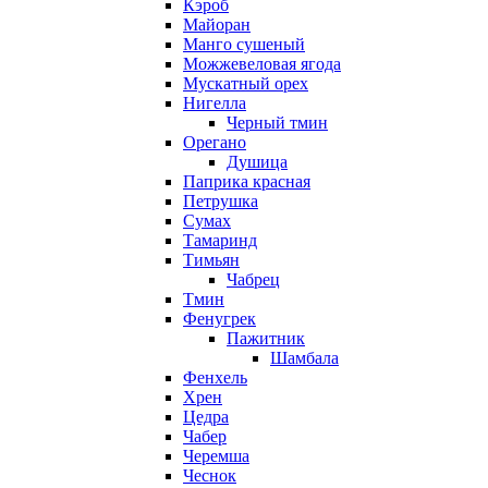
Кэроб
Майоран
Манго сушеный
Можжевеловая ягода
Мускатный орех
Нигелла
Черный тмин
Орегано
Душица
Паприка красная
Петрушка
Сумах
Тамаринд
Тимьян
Чабрец
Тмин
Фенугрек
Пажитник
Шамбала
Фенхель
Хрен
Цедра
Чабер
Черемша
Чеснок