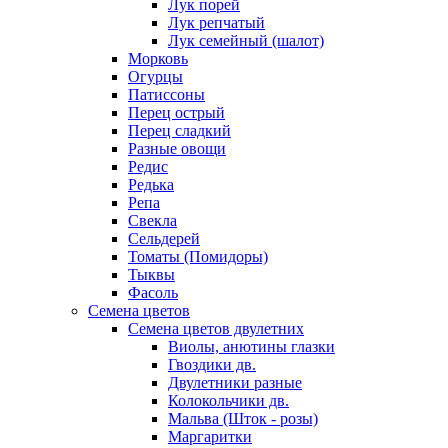
Лук порей
Лук репчатый
Лук семейный (шалот)
Морковь
Огурцы
Патиссоны
Перец острый
Перец сладкий
Разные овощи
Редис
Редька
Репа
Свекла
Сельдерей
Томаты (Помидоры)
Тыквы
Фасоль
Семена цветов
Семена цветов двулетних
Виолы, анютины глазки
Гвоздики дв.
Двулетники разные
Колокольчики дв.
Мальва (Шток - розы)
Маргаритки