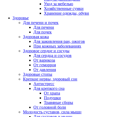
Уход за мебелью
Хозяйственные сумки
Хранение одежды, обуви
Здоровье
Для печени и почек
Для печени
Для почек
Здоровая кожа
Для заживления ран, ожогов
При кожных заболеваниях
Здоровое сердце и сосуды
Для сердца и сосудов
От варикоза
От геморроя
От давления
Здоровые стопы
Крепкие нервы, здоровый сон
Антистресс
Для крепкого сна
От храпа
Подушки
Травяные сборы
От головной боли
Молодость суставов, сила мышц
Для суставов и мышц