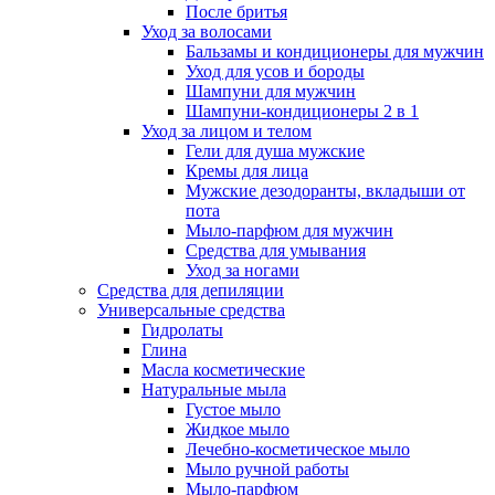
После бритья
Уход за волосами
Бальзамы и кондиционеры для мужчин
Уход для усов и бороды
Шампуни для мужчин
Шампуни-кондиционеры 2 в 1
Уход за лицом и телом
Гели для душа мужские
Кремы для лица
Мужские дезодоранты, вкладыши от
пота
Мыло-парфюм для мужчин
Средства для умывания
Уход за ногами
Средства для депиляции
Универсальные средства
Гидролаты
Глина
Масла косметические
Натуральные мыла
Густое мыло
Жидкое мыло
Лечебно-косметическое мыло
Мыло ручной работы
Мыло-парфюм