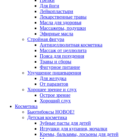
Грелки
Для йоги
Лейкопластыри
Лекарственные травы
Масла для здоровья
Массажеры, подушки
Эфирные масла
Стройная фигура
Антицеллюлитная косметика
Массаж от целлюлита
Пояса для похудения
Травы и сборы
Фигурное питание
Улучшение пищеварения
Для желудка
От паразитов
Хорошее зрение и слух
Острое зрение
Хороший слух
Косметика
Бьютибоксы НОВОЕ!
Детская косметика
Зубные пасты для детей
Игрушки для купания, мочалки
Кремы, бальзамы, лосьоны для детей