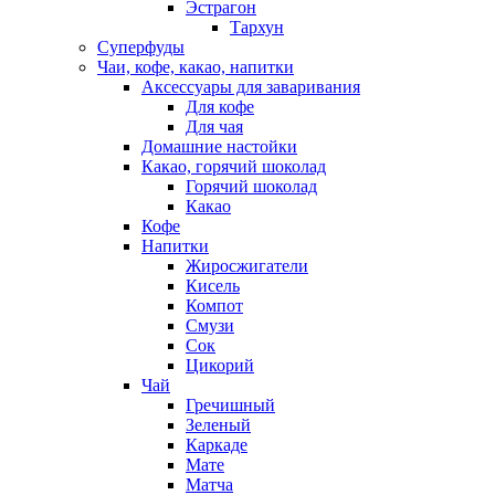
Эстрагон
Тархун
Суперфуды
Чаи, кофе, какао, напитки
Аксессуары для заваривания
Для кофе
Для чая
Домашние настойки
Какао, горячий шоколад
Горячий шоколад
Какао
Кофе
Напитки
Жиросжигатели
Кисель
Компот
Смузи
Сок
Цикорий
Чай
Гречишный
Зеленый
Каркаде
Мате
Матча