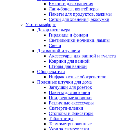
Емкости для хранения
Ланч-боксы, контейнеры
Пакеты для продуктов, зажимы
Сетки для хранения, экосумки
Уют и комфорт
Декор интерьера
Гирлянды и фонари
Светильники-ночники, лампы
Свечи
Для ванной и туалета
Аксессуары для ванной и туалета
Коврики для ванной
Шторы для ванной
Обогреватели
Инфракрасные обогреватели
Полезные штучки для дома
Заглушки для розеток
Пакеты для автошин
Придверные коврики
Различные аксессуары
Скатерти-пленки
Стопоры и фиксаторы
Таблетницы
Термометры оконные
Уход за дымоходами