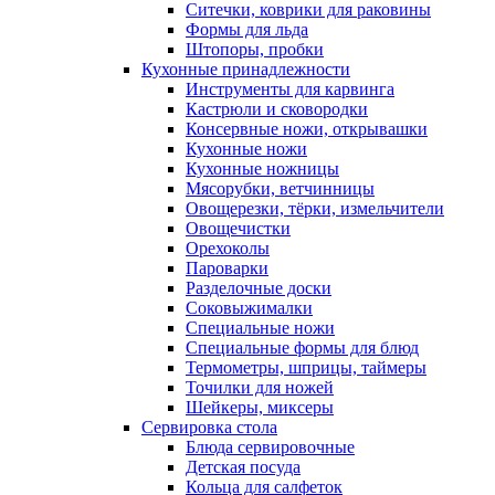
Ситечки, коврики для раковины
Формы для льда
Штопоры, пробки
Кухонные принадлежности
Инструменты для карвинга
Кастрюли и сковородки
Консервные ножи, открывашки
Кухонные ножи
Кухонные ножницы
Мясорубки, ветчинницы
Овощерезки, тёрки, измельчители
Овощечистки
Орехоколы
Пароварки
Разделочные доски
Соковыжималки
Специальные ножи
Специальные формы для блюд
Термометры, шприцы, таймеры
Точилки для ножей
Шейкеры, миксеры
Сервировка стола
Блюда сервировочные
Детская посуда
Кольца для салфеток