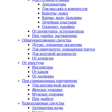
Аппликаторы
Для массажа и компрессов
Корсеты, пояса
Кремы, мази, бальзамы
Лечебные пластыри
Озокерит, парафин
От радикулита, остеохондроза
При ушибах, растяжениях
Общеукрепляющие средства
Детокс, очищение организма
Для иммунитета, повышения тонуса
Для мозговой активности
От аллергии
От простуды
Ингаляторы
От кашля
От насморка
При гормональных нарушениях
Для щитовидной железы
Женское здоровье
Мужское здоровье
При диабете
Разноплановые средства
Активаторы воды