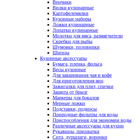
Венчики
Вилки кулинарные
Картофелемялки
Кухонные наборы
Ложки кулинарные
Лопатки кулинарные
Молотки для мяса, размягчители
Скребки для рыбы
Шумовки, половники
Щипцы
Кухонные аксессуары
Бумага, пленка, фольга
Весы кухонные
Для заваривания чая и кофе
Для приготовления яиц
Зажигалки для плит, спички
Защита от брызг
Маркеры для бокалов
Мерные ложки
Подставки, подносы
Природные фильтры для воды
Приспособления для экономии воды
Различные аксессуары для кухни
Рукавицы, прихватки
Сита, дуршлаги, воронки