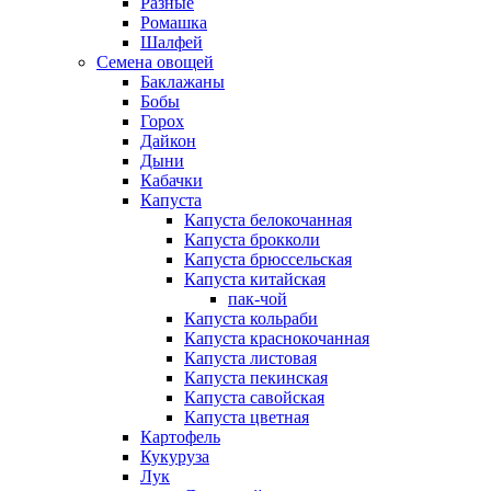
Разные
Ромашка
Шалфей
Семена овощей
Баклажаны
Бобы
Горох
Дайкон
Дыни
Кабачки
Капуста
Капуста белокочанная
Капуста брокколи
Капуста брюссельская
Капуста китайская
пак-чой
Капуста кольраби
Капуста краснокочанная
Капуста листовая
Капуста пекинская
Капуста савойская
Капуста цветная
Картофель
Кукуруза
Лук