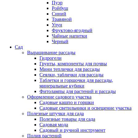
Пуэр
Ройбуш
Синий
Травяной
Улун
Фруктово-ягодный
Чайные напитки
Черный
Сад
Выращивание рассады
Гидрогели
Грунты, компоненты для почвы
Мини теплички для рассады
Сеялки, таблички для рассады
Таблетки и горшочки для рассады,
минеральные кубики
Фитолампы для растений и рассады
Оформление садового участка
Садовые кашпо и горшки
Садовые светильники и освещение участка
Полезные штучки для сада
Полезные товары для сада
Садовая мода
Садовый и ручной инструмент
Полив растений