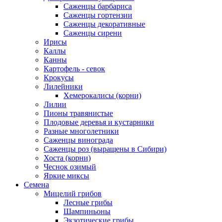
Саженцы барбариса
Саженцы гортензии
Саженцы декоративные
Саженцы сирени
Ирисы
Каллы
Канны
Картофель - севок
Крокусы
Лилейники
Хемерокалисы (корни)
Лилии
Пионы травянистые
Плодовые деревья и кустарники
Разные многолетники
Саженцы винограда
Саженцы роз (выращены в Сибири)
Хоста (корни)
Чеснок озимый
Яркие миксы
Семена
Мицелий грибов
Лесные грибы
Шампиньоны
Экзотические грибы