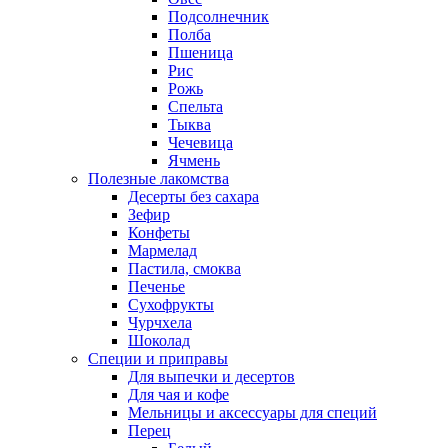
Подсолнечник
Полба
Пшеница
Рис
Рожь
Спельта
Тыква
Чечевица
Ячмень
Полезные лакомства
Десерты без сахара
Зефир
Конфеты
Мармелад
Пастила, смоква
Печенье
Сухофрукты
Чурчхела
Шоколад
Специи и приправы
Для выпечки и десертов
Для чая и кофе
Мельницы и аксессуары для специй
Перец