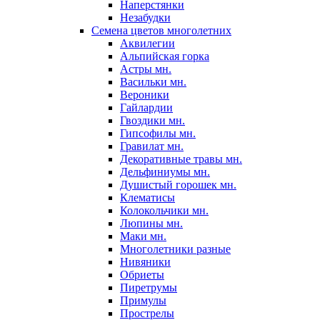
Наперстянки
Незабудки
Семена цветов многолетних
Аквилегии
Альпийская горка
Астры мн.
Васильки мн.
Вероники
Гайлардии
Гвоздики мн.
Гипсофилы мн.
Гравилат мн.
Декоративные травы мн.
Дельфиниумы мн.
Душистый горошек мн.
Клематисы
Колокольчики мн.
Люпины мн.
Маки мн.
Многолетники разные
Нивяники
Обриеты
Пиретрумы
Примулы
Прострелы