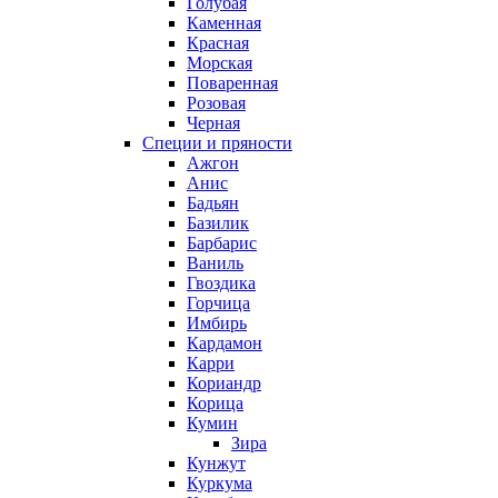
Голубая
Каменная
Красная
Морская
Поваренная
Розовая
Черная
Специи и пряности
Ажгон
Анис
Бадьян
Базилик
Барбарис
Ваниль
Гвоздика
Горчица
Имбирь
Кардамон
Карри
Кориандр
Корица
Кумин
Зира
Кунжут
Куркума