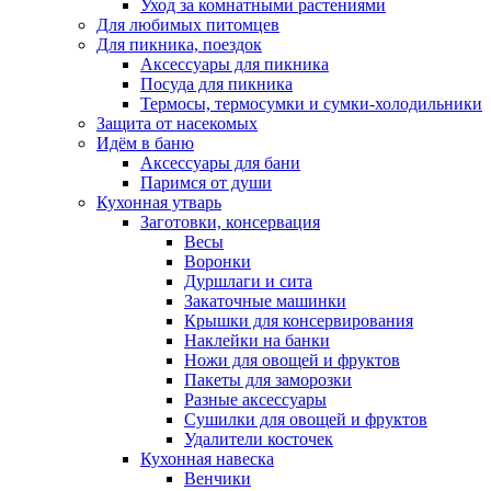
Уход за комнатными растениями
Для любимых питомцев
Для пикника, поездок
Аксессуары для пикника
Посуда для пикника
Термосы, термосумки и сумки-холодильники
Защита от насекомых
Идём в баню
Аксессуары для бани
Паримся от души
Кухонная утварь
Заготовки, консервация
Весы
Воронки
Дуршлаги и сита
Закаточные машинки
Крышки для консервирования
Наклейки на банки
Ножи для овощей и фруктов
Пакеты для заморозки
Разные аксессуары
Сушилки для овощей и фруктов
Удалители косточек
Кухонная навеска
Венчики