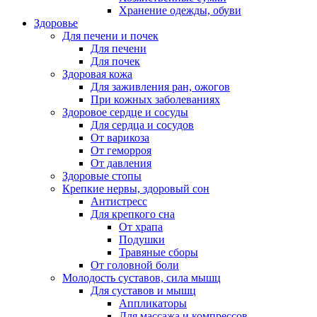
Хранение одежды, обуви
Здоровье
Для печени и почек
Для печени
Для почек
Здоровая кожа
Для заживления ран, ожогов
При кожных заболеваниях
Здоровое сердце и сосуды
Для сердца и сосудов
От варикоза
От геморроя
От давления
Здоровые стопы
Крепкие нервы, здоровый сон
Антистресс
Для крепкого сна
От храпа
Подушки
Травяные сборы
От головной боли
Молодость суставов, сила мышц
Для суставов и мышц
Аппликаторы
Для массажа и компрессов