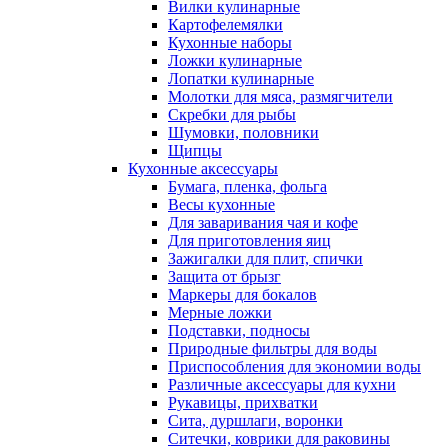
Вилки кулинарные
Картофелемялки
Кухонные наборы
Ложки кулинарные
Лопатки кулинарные
Молотки для мяса, размягчители
Скребки для рыбы
Шумовки, половники
Щипцы
Кухонные аксессуары
Бумага, пленка, фольга
Весы кухонные
Для заваривания чая и кофе
Для приготовления яиц
Зажигалки для плит, спички
Защита от брызг
Маркеры для бокалов
Мерные ложки
Подставки, подносы
Природные фильтры для воды
Приспособления для экономии воды
Различные аксессуары для кухни
Рукавицы, прихватки
Сита, дуршлаги, воронки
Ситечки, коврики для раковины