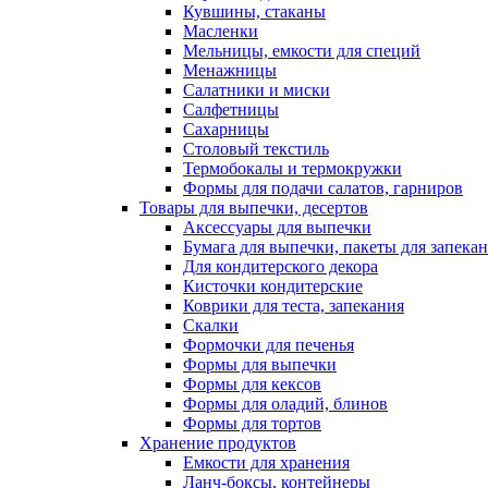
Кувшины, стаканы
Масленки
Мельницы, емкости для специй
Менажницы
Салатники и миски
Салфетницы
Сахарницы
Столовый текстиль
Термобокалы и термокружки
Формы для подачи салатов, гарниров
Товары для выпечки, десертов
Аксессуары для выпечки
Бумага для выпечки, пакеты для запека
Для кондитерского декора
Кисточки кондитерские
Коврики для теста, запекания
Скалки
Формочки для печенья
Формы для выпечки
Формы для кексов
Формы для оладий, блинов
Формы для тортов
Хранение продуктов
Емкости для хранения
Ланч-боксы, контейнеры