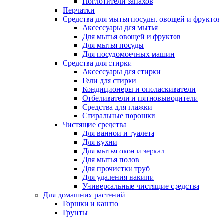
Поглотители запахов
Перчатки
Средства для мытья посуды, овощей и фрукто
Аксессуары для мытья
Для мытья овощей и фруктов
Для мытья посуды
Для посудомоечных машин
Средства для стирки
Аксессуары для стирки
Гели для стирки
Кондиционеры и ополаскиватели
Отбеливатели и пятновыводители
Средства для глажки
Стиральные порошки
Чистящие средства
Для ванной и туалета
Для кухни
Для мытья окон и зеркал
Для мытья полов
Для прочистки труб
Для удаления накипи
Универсальные чистящие средства
Для домашних растений
Горшки и кашпо
Грунты