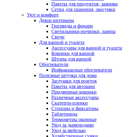
Пакеты для продуктов, зажимы
Сетки для хранения, экосумки
Уют и комфорт
Декор интерьера
Гирлянды и фонари
Светильники-ночники, лампы
Свечи
Для ванной и туалета
Аксессуары для ванной и туалета
Коврики для ванной
Шторы для ванной
Обогреватели
Инфракрасные обогреватели
Полезные штучки для дома
Заглушки для розеток
Пакеты для автошин
Придверные коврики
Различные аксессуары
Скатерти-пленки
Стопоры и фиксаторы
Таблетницы
Термометры оконные
Уход за дымоходами
Уход за мебелью
Хозяйственные сумки