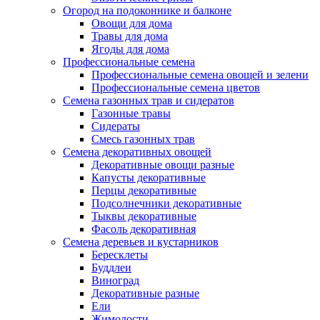
Огород на подоконнике и балконе
Овощи для дома
Травы для дома
Ягоды для дома
Профессиональные семена
Профессиональные семена овощей и зелени
Профессиональные семена цветов
Семена газонных трав и сидератов
Газонные травы
Сидераты
Смесь газонных трав
Семена декоративных овощей
Декоративные овощи разные
Капусты декоративные
Перцы декоративные
Подсолнечники декоративные
Тыквы декоративные
Фасоль декоративная
Семена деревьев и кустарников
Бересклеты
Буддлеи
Виноград
Декоративные разные
Ели
Жимолости