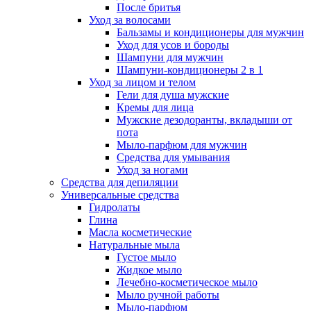
После бритья
Уход за волосами
Бальзамы и кондиционеры для мужчин
Уход для усов и бороды
Шампуни для мужчин
Шампуни-кондиционеры 2 в 1
Уход за лицом и телом
Гели для душа мужские
Кремы для лица
Мужские дезодоранты, вкладыши от
пота
Мыло-парфюм для мужчин
Средства для умывания
Уход за ногами
Средства для депиляции
Универсальные средства
Гидролаты
Глина
Масла косметические
Натуральные мыла
Густое мыло
Жидкое мыло
Лечебно-косметическое мыло
Мыло ручной работы
Мыло-парфюм