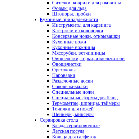
Ситечки, коврики для раковины
Формы для льда
Штопоры, пробки
Кухонные принадлежности
Инструменты для карвинга
Кастрюли и сковородки
Консервные ножи, открывашки
Кухонные ножи
Кухонные ножницы
Мясорубки, ветчинницы
Овощерезки, тёрки, измельчители
Овощечистки
Орехоколы
Пароварки
Разделочные доски
Соковыжималки
Специальные ножи
Специальные формы для блюд
Термометры, шприцы, таймеры
Точилки для ножей
Шейкеры, миксеры
Сервировка стола
Блюда сервировочные
Детская посуда
Кольца для салфеток