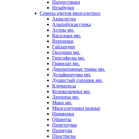
Наперстянки
Незабудки
Семена цветов многолетних
Аквилегии
Альпийская горка
Астры мн.
Васильки мн.
Вероники
Гайлардии
Гвоздики мн.
Гипсофилы мн.
Гравилат мн.
Декоративные травы мн.
Дельфиниумы мн.
Душистый горошек мн.
Клематисы
Колокольчики мн.
Люпины мн.
Маки мн.
Многолетники разные
Нивяники
Обриеты
Пиретрумы
Примулы
Прострелы