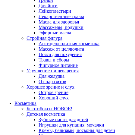
Грелки
Для йоги
Лейкопластыри
Лекарственные травы
Масла для здоровья
Массажеры, подушки
Эфирные масла
Стройная фигура
Антицеллюлитная косметика
Массаж от целлюлита
Пояса для похудения
Травы и сборы
Фигурное питание
Улучшение пищеварения
Для желудка
От паразитов
Хорошее зрение и слух
Острое зрение
Хороший слух
Косметика
Бьютибоксы НОВОЕ!
Детская косметика
Зубные пасты для детей
Игрушки для купания, мочалки
Кремы, бальзамы, лосьоны для детей