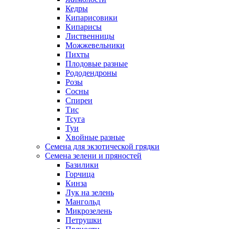
Кедры
Кипарисовики
Кипарисы
Лиственницы
Можжевельники
Пихты
Плодовые разные
Рододендроны
Розы
Сосны
Спиреи
Тис
Тсуга
Туи
Хвойные разные
Семена для экзотической грядки
Семена зелени и пряностей
Базилики
Горчица
Кинза
Лук на зелень
Мангольд
Микрозелень
Петрушки