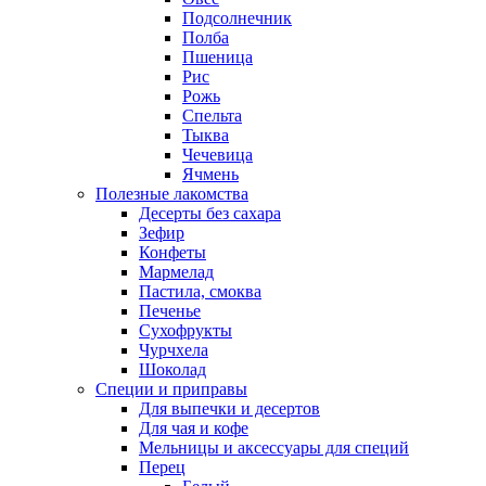
Подсолнечник
Полба
Пшеница
Рис
Рожь
Спельта
Тыква
Чечевица
Ячмень
Полезные лакомства
Десерты без сахара
Зефир
Конфеты
Мармелад
Пастила, смоква
Печенье
Сухофрукты
Чурчхела
Шоколад
Специи и приправы
Для выпечки и десертов
Для чая и кофе
Мельницы и аксессуары для специй
Перец