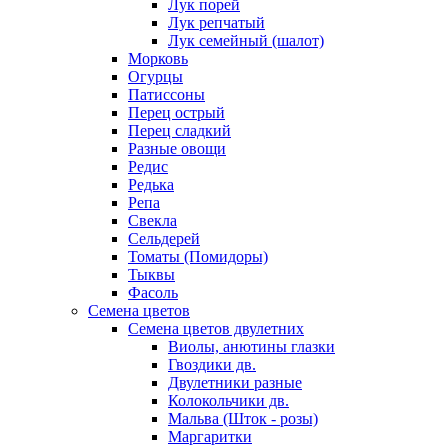
Лук порей
Лук репчатый
Лук семейный (шалот)
Морковь
Огурцы
Патиссоны
Перец острый
Перец сладкий
Разные овощи
Редис
Редька
Репа
Свекла
Сельдерей
Томаты (Помидоры)
Тыквы
Фасоль
Семена цветов
Семена цветов двулетних
Виолы, анютины глазки
Гвоздики дв.
Двулетники разные
Колокольчики дв.
Мальва (Шток - розы)
Маргаритки