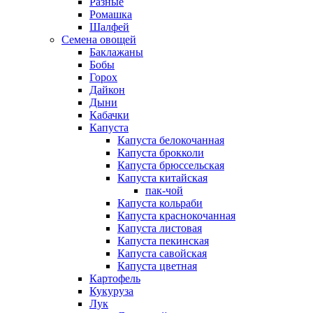
Разные
Ромашка
Шалфей
Семена овощей
Баклажаны
Бобы
Горох
Дайкон
Дыни
Кабачки
Капуста
Капуста белокочанная
Капуста брокколи
Капуста брюссельская
Капуста китайская
пак-чой
Капуста кольраби
Капуста краснокочанная
Капуста листовая
Капуста пекинская
Капуста савойская
Капуста цветная
Картофель
Кукуруза
Лук