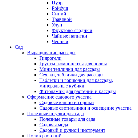
Пуэр
Ройбуш
Синий
Травяной
Улун
Фруктово-ягодный
Чайные напитки
Черный
Сад
Выращивание рассады
Гидрогели
Грунты, компоненты для почвы
Мини теплички для рассады
Сеялки, таблички для рассады
Таблетки и горшочки для рассады,
минеральные кубики
Фитолампы для растений и рассады
Оформление садового участка
Садовые кашпо и горшки
Садовые светильники и освещение участка
Полезные штучки для сада
Полезные товары для сада
Садовая мода
Садовый и ручной инструмент
Полив растений