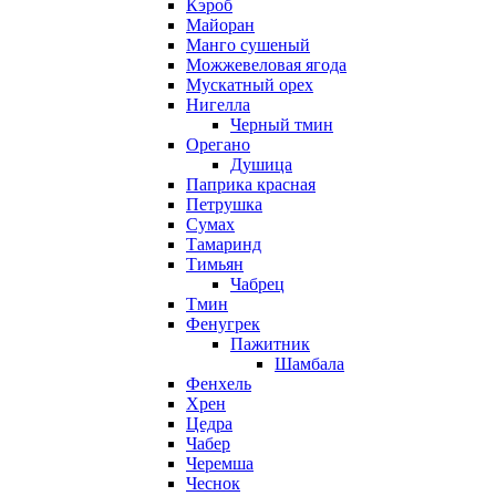
Кэроб
Майоран
Манго сушеный
Можжевеловая ягода
Мускатный орех
Нигелла
Черный тмин
Орегано
Душица
Паприка красная
Петрушка
Сумах
Тамаринд
Тимьян
Чабрец
Тмин
Фенугрек
Пажитник
Шамбала
Фенхель
Хрен
Цедра
Чабер
Черемша
Чеснок