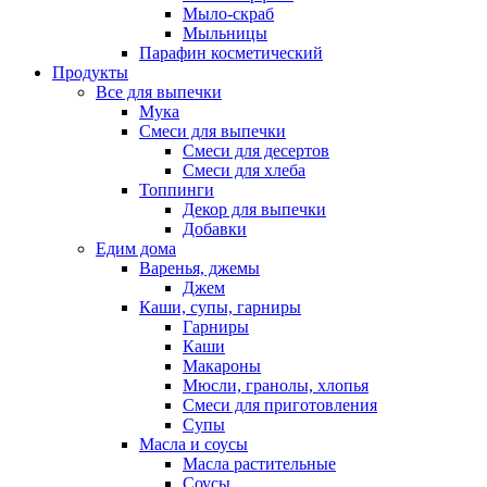
Мыло-скраб
Мыльницы
Парафин косметический
Продукты
Все для выпечки
Мука
Смеси для выпечки
Смеси для десертов
Смеси для хлеба
Топпинги
Декор для выпечки
Добавки
Едим дома
Варенья, джемы
Джем
Каши, супы, гарниры
Гарниры
Каши
Макароны
Мюсли, гранолы, хлопья
Смеси для приготовления
Супы
Масла и соусы
Масла растительные
Соусы