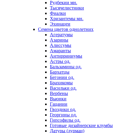
Рудбекии мн.
Тысячелистники
Фиалки
Хризантемы мн.
Эхинацеи
Семена цветов однолетних
Агератумы
Азарины
Алиссумы
Амаранты
Антирриниумы
Астры од.
Бальзамины од.
Бархатцы
Бегонии од.
Брахикомы
Васильки од.
Вербены
Вьюнки
Гацании
Гвоздики од.
Георгины од.
Гипсофилы од.
Готовые дизайнерские клумбы
Датуры (дурман)