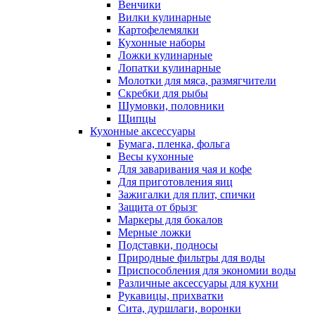
Венчики
Вилки кулинарные
Картофелемялки
Кухонные наборы
Ложки кулинарные
Лопатки кулинарные
Молотки для мяса, размягчители
Скребки для рыбы
Шумовки, половники
Щипцы
Кухонные аксессуары
Бумага, пленка, фольга
Весы кухонные
Для заваривания чая и кофе
Для приготовления яиц
Зажигалки для плит, спички
Защита от брызг
Маркеры для бокалов
Мерные ложки
Подставки, подносы
Природные фильтры для воды
Приспособления для экономии воды
Различные аксессуары для кухни
Рукавицы, прихватки
Сита, дуршлаги, воронки