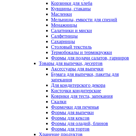
Корзинки для хлеба
Кувшины, стаканы
Масленки
Мельницы, емкости для специй
Менажницы
Салатники и миски
Салфетницы
Сахарницы
Столовый текстиль
Термобокалы и термокружки
Формы для подачи салатов, гарниров
Товары для выпечки, десертов
Аксессуары для выпечки
Бумага для выпечки, пакеты для
запекания
Для кондитерского декора
Кисточки кондитерские
Коврики для теста, запекания
Скалки
Формочки для печенья
Формы для выпечки
Формы для кексов
Формы для оладий, блинов
Формы для тортов
Хранение продуктов