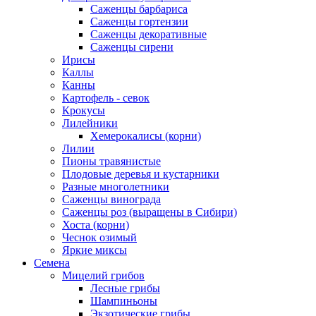
Саженцы барбариса
Саженцы гортензии
Саженцы декоративные
Саженцы сирени
Ирисы
Каллы
Канны
Картофель - севок
Крокусы
Лилейники
Хемерокалисы (корни)
Лилии
Пионы травянистые
Плодовые деревья и кустарники
Разные многолетники
Саженцы винограда
Саженцы роз (выращены в Сибири)
Хоста (корни)
Чеснок озимый
Яркие миксы
Семена
Мицелий грибов
Лесные грибы
Шампиньоны
Экзотические грибы