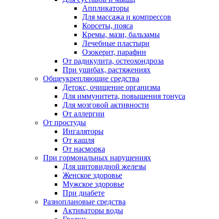
Аппликаторы
Для массажа и компрессов
Корсеты, пояса
Кремы, мази, бальзамы
Лечебные пластыри
Озокерит, парафин
От радикулита, остеохондроза
При ушибах, растяжениях
Общеукрепляющие средства
Детокс, очищение организма
Для иммунитета, повышения тонуса
Для мозговой активности
От аллергии
От простуды
Ингаляторы
От кашля
От насморка
При гормональных нарушениях
Для щитовидной железы
Женское здоровье
Мужское здоровье
При диабете
Разноплановые средства
Активаторы воды