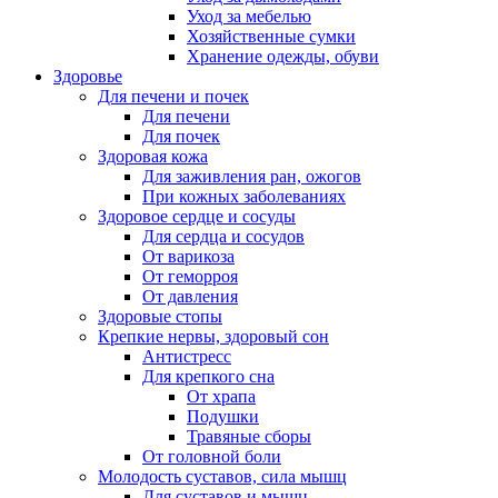
Уход за мебелью
Хозяйственные сумки
Хранение одежды, обуви
Здоровье
Для печени и почек
Для печени
Для почек
Здоровая кожа
Для заживления ран, ожогов
При кожных заболеваниях
Здоровое сердце и сосуды
Для сердца и сосудов
От варикоза
От геморроя
От давления
Здоровые стопы
Крепкие нервы, здоровый сон
Антистресс
Для крепкого сна
От храпа
Подушки
Травяные сборы
От головной боли
Молодость суставов, сила мышц
Для суставов и мышц