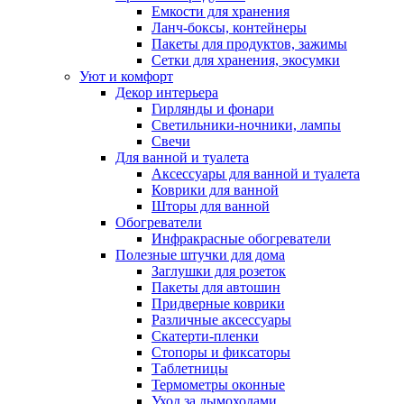
Емкости для хранения
Ланч-боксы, контейнеры
Пакеты для продуктов, зажимы
Сетки для хранения, экосумки
Уют и комфорт
Декор интерьера
Гирлянды и фонари
Светильники-ночники, лампы
Свечи
Для ванной и туалета
Аксессуары для ванной и туалета
Коврики для ванной
Шторы для ванной
Обогреватели
Инфракрасные обогреватели
Полезные штучки для дома
Заглушки для розеток
Пакеты для автошин
Придверные коврики
Различные аксессуары
Скатерти-пленки
Стопоры и фиксаторы
Таблетницы
Термометры оконные
Уход за дымоходами