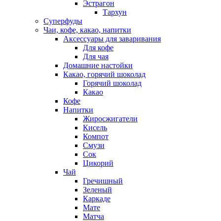
Эстрагон
Тархун
Суперфуды
Чаи, кофе, какао, напитки
Аксессуары для заваривания
Для кофе
Для чая
Домашние настойки
Какао, горячий шоколад
Горячий шоколад
Какао
Кофе
Напитки
Жиросжигатели
Кисель
Компот
Смузи
Сок
Цикорий
Чай
Гречишный
Зеленый
Каркаде
Мате
Матча