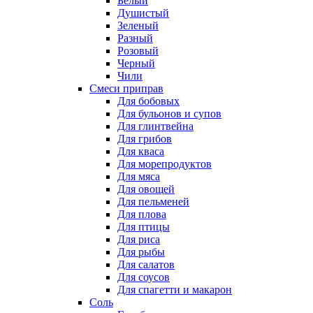
Белый
Душистый
Зеленый
Разный
Розовый
Черный
Чили
Смеси приправ
Для бобовых
Для бульонов и супов
Для глинтвейна
Для грибов
Для кваса
Для морепродуктов
Для мяса
Для овощей
Для пельменей
Для плова
Для птицы
Для риса
Для рыбы
Для салатов
Для соусов
Для спагетти и макарон
Соль