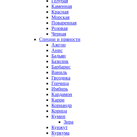
Голубая
Каменная
Красная
Морская
Поваренная
Розовая
Черная
Специи и пряности
Ажгон
Анис
Бадьян
Базилик
Барбарис
Ваниль
Гвоздика
Горчица
Имбирь
Кардамон
Карри
Кориандр
Корица
Кумин
Зира
Кунжут
Куркума