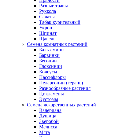
Пряности
Разные травы
Руккола
Салаты
Табак курительный
Укроп
Шпинат
Щавель
Семена комнатных растений
Бальзамины
Барвинки
Бегонии
Глоксинии
Колеусы
Пассифлоры
Пеларгонии (герань)
Разнообразные растения
Цикламены
Эустомы
Семена лекарственных растений
Валериана
Душица
Зверобой
Мелисса
Мята