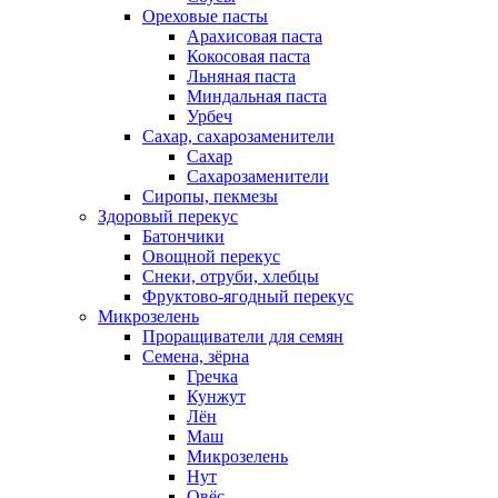
Ореховые пасты
Арахисовая паста
Кокосовая паста
Льняная паста
Миндальная паста
Урбеч
Сахар, сахарозаменители
Сахар
Сахарозаменители
Сиропы, пекмезы
Здоровый перекус
Батончики
Овощной перекус
Снеки, отруби, хлебцы
Фруктово-ягодный перекус
Микрозелень
Проращиватели для семян
Семена, зёрна
Гречка
Кунжут
Лён
Маш
Микрозелень
Нут
Овёс