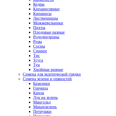
Кедры
Кипарисовики
Кипарисы
Лиственницы
Можжевельники
Пихты
Плодовые разные
Рододендроны
Розы
Сосны
Спиреи
Тис
Тсуга
Туи
Хвойные разные
Семена для экзотической грядки
Семена зелени и пряностей
Базилики
Горчица
Кинза
Лук на зелень
Мангольд
Микрозелень
Петрушки