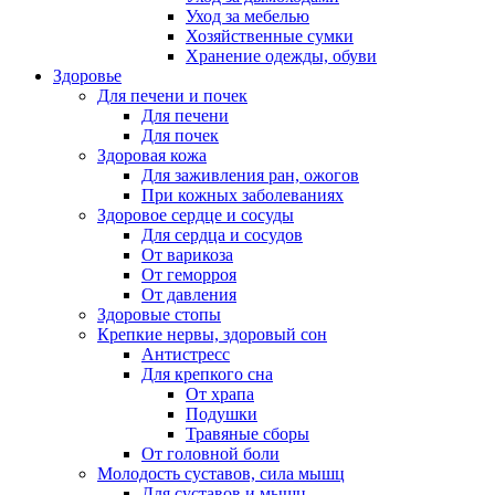
Уход за мебелью
Хозяйственные сумки
Хранение одежды, обуви
Здоровье
Для печени и почек
Для печени
Для почек
Здоровая кожа
Для заживления ран, ожогов
При кожных заболеваниях
Здоровое сердце и сосуды
Для сердца и сосудов
От варикоза
От геморроя
От давления
Здоровые стопы
Крепкие нервы, здоровый сон
Антистресс
Для крепкого сна
От храпа
Подушки
Травяные сборы
От головной боли
Молодость суставов, сила мышц
Для суставов и мышц