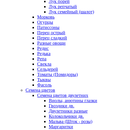
Лук порей
Лук репчатый
Лук семейный (шалот)
Морковь
Огурцы
Патиссоны
Перец острый
Перец сладкий
Разные овощи
Редис
Редька
Репа
Свекла
Сельдерей
Томаты (Помидоры)
Тыквы
Фасоль
Семена цветов
Семена цветов двулетних
Виолы, анютины глазки
Гвоздики дв.
Двулетники разные
Колокольчики дв.
Мальва (Шток - розы)
Маргаритки