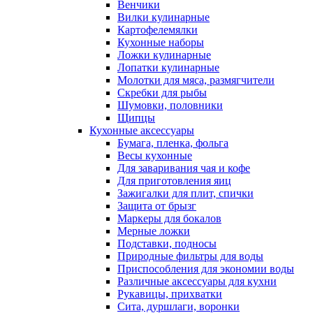
Венчики
Вилки кулинарные
Картофелемялки
Кухонные наборы
Ложки кулинарные
Лопатки кулинарные
Молотки для мяса, размягчители
Скребки для рыбы
Шумовки, половники
Щипцы
Кухонные аксессуары
Бумага, пленка, фольга
Весы кухонные
Для заваривания чая и кофе
Для приготовления яиц
Зажигалки для плит, спички
Защита от брызг
Маркеры для бокалов
Мерные ложки
Подставки, подносы
Природные фильтры для воды
Приспособления для экономии воды
Различные аксессуары для кухни
Рукавицы, прихватки
Сита, дуршлаги, воронки