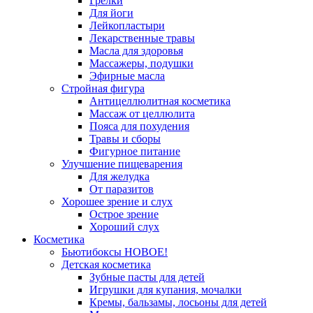
Грелки
Для йоги
Лейкопластыри
Лекарственные травы
Масла для здоровья
Массажеры, подушки
Эфирные масла
Стройная фигура
Антицеллюлитная косметика
Массаж от целлюлита
Пояса для похудения
Травы и сборы
Фигурное питание
Улучшение пищеварения
Для желудка
От паразитов
Хорошее зрение и слух
Острое зрение
Хороший слух
Косметика
Бьютибоксы НОВОЕ!
Детская косметика
Зубные пасты для детей
Игрушки для купания, мочалки
Кремы, бальзамы, лосьоны для детей