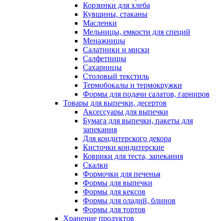
Корзинки для хлеба
Кувшины, стаканы
Масленки
Мельницы, емкости для специй
Менажницы
Салатники и миски
Салфетницы
Сахарницы
Столовый текстиль
Термобокалы и термокружки
Формы для подачи салатов, гарниров
Товары для выпечки, десертов
Аксессуары для выпечки
Бумага для выпечки, пакеты для
запекания
Для кондитерского декора
Кисточки кондитерские
Коврики для теста, запекания
Скалки
Формочки для печенья
Формы для выпечки
Формы для кексов
Формы для оладий, блинов
Формы для тортов
Хранение продуктов