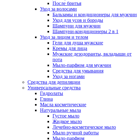
После бритья
Уход за волосами
Бальзамы и кондиционеры для мужчин
Уход для усов и бороды
Шампуни для мужчин
Шампуни-кондиционеры 2 в 1
Уход за лицом и телом
Гели для душа мужские
Кремы для лица
Мужские дезодоранты, вкладыши от
пота
Мыло-парфюм для мужчин
Средства для умывания
Уход за ногами
Средства для депиляции
Универсальные средства
Гидролаты
Глина
Масла косметические
Натуральные мыла
Густое мыло
Жидкое мыло
Лечебно-косметическое мыло
Мыло ручной работы
Мыло-парфюм