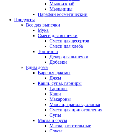
Мыло-скраб
Мыльницы
Парафин косметический
Продукты
Все для выпечки
Мука
Смеси для выпечки
Смеси для десертов
Смеси для хлеба
Топпинги
Декор для выпечки
Добавки
Едим дома
Варенья, джемы
Джем
Каши, супы, гарниры
Гарниры
Каши
Макароны
Мюсли, гранолы, хлопья
Смеси для приготовления
Супы
Масла и соусы
Масла растительные
Соусы