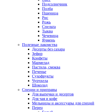
Подсолнечник
Полба
Пшеница
Рис
Рожь
Спельта
Тыква
Чечевица
Ячмень
Полезные лакомства
Десерты без сахара
Зефир
Конфеты
Мармелад
Пастила, смоква
Печенье
Сухофрукты
Чурчхела
Шоколад
Специи и приправы
Для выпечки и десертов
Для чая и кофе
Мельницы и аксессуары для специй
Перец