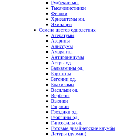
Рудбекии мн.
Тысячелистники
Фиалки
Хризантемы мн.
Эхинацеи
Семена цветов однолетних
Агератумы
Азарины
Алиссумы
Амаранты
Антирриниумы
Астры од.
Бальзамины од.
Бархатцы
Бегонии од.
Брахикомы
Васильки од.
Вербены
Вьюнки
Гацании
Гвоздики од.
Георгины од.
Гипсофилы од.
Готовые дизайнерские клумбы
Датуры (дурман)