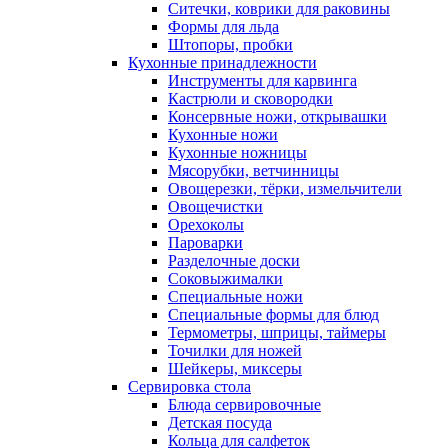
Ситечки, коврики для раковины
Формы для льда
Штопоры, пробки
Кухонные принадлежности
Инструменты для карвинга
Кастрюли и сковородки
Консервные ножи, открывашки
Кухонные ножи
Кухонные ножницы
Мясорубки, ветчинницы
Овощерезки, тёрки, измельчители
Овощечистки
Орехоколы
Пароварки
Разделочные доски
Соковыжималки
Специальные ножи
Специальные формы для блюд
Термометры, шприцы, таймеры
Точилки для ножей
Шейкеры, миксеры
Сервировка стола
Блюда сервировочные
Детская посуда
Кольца для салфеток