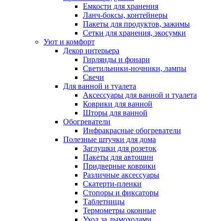
Емкости для хранения
Ланч-боксы, контейнеры
Пакеты для продуктов, зажимы
Сетки для хранения, экосумки
Уют и комфорт
Декор интерьера
Гирлянды и фонари
Светильники-ночники, лампы
Свечи
Для ванной и туалета
Аксессуары для ванной и туалета
Коврики для ванной
Шторы для ванной
Обогреватели
Инфракрасные обогреватели
Полезные штучки для дома
Заглушки для розеток
Пакеты для автошин
Придверные коврики
Различные аксессуары
Скатерти-пленки
Стопоры и фиксаторы
Таблетницы
Термометры оконные
Уход за дымоходами