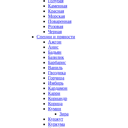
Голубая
Каменная
Красная
Морская
Поваренная
Розовая
Черная
Специи и пряности
Ажгон
Анис
Бадьян
Базилик
Барбарис
Ваниль
Гвоздика
Горчица
Имбирь
Кардамон
Карри
Кориандр
Корица
Кумин
Зира
Кунжут
Куркума