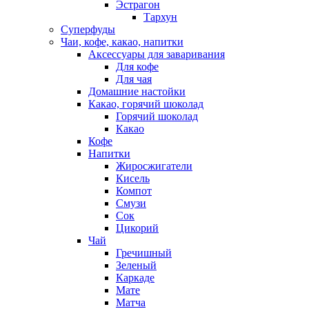
Эстрагон
Тархун
Суперфуды
Чаи, кофе, какао, напитки
Аксессуары для заваривания
Для кофе
Для чая
Домашние настойки
Какао, горячий шоколад
Горячий шоколад
Какао
Кофе
Напитки
Жиросжигатели
Кисель
Компот
Смузи
Сок
Цикорий
Чай
Гречишный
Зеленый
Каркаде
Мате
Матча