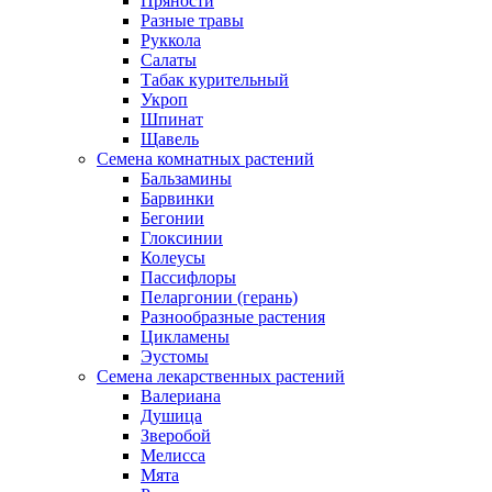
Пряности
Разные травы
Руккола
Салаты
Табак курительный
Укроп
Шпинат
Щавель
Семена комнатных растений
Бальзамины
Барвинки
Бегонии
Глоксинии
Колеусы
Пассифлоры
Пеларгонии (герань)
Разнообразные растения
Цикламены
Эустомы
Семена лекарственных растений
Валериана
Душица
Зверобой
Мелисса
Мята