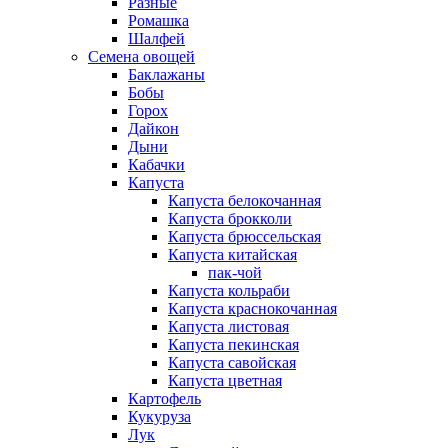
Разные
Ромашка
Шалфей
Семена овощей
Баклажаны
Бобы
Горох
Дайкон
Дыни
Кабачки
Капуста
Капуста белокочанная
Капуста брокколи
Капуста брюссельская
Капуста китайская
пак-чой
Капуста кольраби
Капуста краснокочанная
Капуста листовая
Капуста пекинская
Капуста савойская
Капуста цветная
Картофель
Кукуруза
Лук