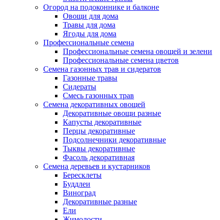
Огород на подоконнике и балконе
Овощи для дома
Травы для дома
Ягоды для дома
Профессиональные семена
Профессиональные семена овощей и зелени
Профессиональные семена цветов
Семена газонных трав и сидератов
Газонные травы
Сидераты
Смесь газонных трав
Семена декоративных овощей
Декоративные овощи разные
Капусты декоративные
Перцы декоративные
Подсолнечники декоративные
Тыквы декоративные
Фасоль декоративная
Семена деревьев и кустарников
Бересклеты
Буддлеи
Виноград
Декоративные разные
Ели
Жимолости