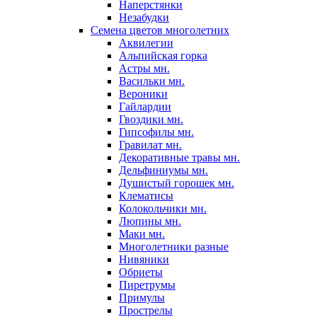
Наперстянки
Незабудки
Семена цветов многолетних
Аквилегии
Альпийская горка
Астры мн.
Васильки мн.
Вероники
Гайлардии
Гвоздики мн.
Гипсофилы мн.
Гравилат мн.
Декоративные травы мн.
Дельфиниумы мн.
Душистый горошек мн.
Клематисы
Колокольчики мн.
Люпины мн.
Маки мн.
Многолетники разные
Нивяники
Обриеты
Пиретрумы
Примулы
Прострелы