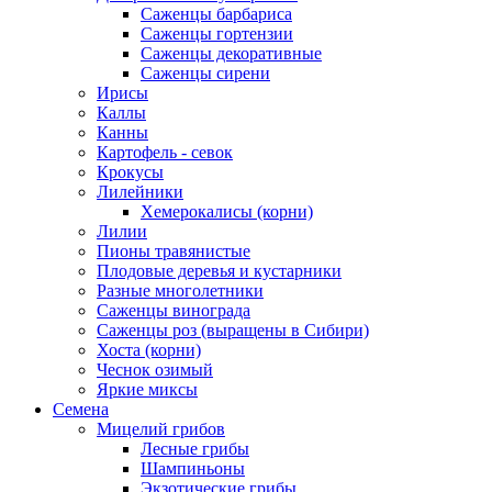
Саженцы барбариса
Саженцы гортензии
Саженцы декоративные
Саженцы сирени
Ирисы
Каллы
Канны
Картофель - севок
Крокусы
Лилейники
Хемерокалисы (корни)
Лилии
Пионы травянистые
Плодовые деревья и кустарники
Разные многолетники
Саженцы винограда
Саженцы роз (выращены в Сибири)
Хоста (корни)
Чеснок озимый
Яркие миксы
Семена
Мицелий грибов
Лесные грибы
Шампиньоны
Экзотические грибы