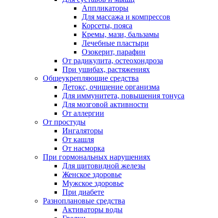
Аппликаторы
Для массажа и компрессов
Корсеты, пояса
Кремы, мази, бальзамы
Лечебные пластыри
Озокерит, парафин
От радикулита, остеохондроза
При ушибах, растяжениях
Общеукрепляющие средства
Детокс, очищение организма
Для иммунитета, повышения тонуса
Для мозговой активности
От аллергии
От простуды
Ингаляторы
От кашля
От насморка
При гормональных нарушениях
Для щитовидной железы
Женское здоровье
Мужское здоровье
При диабете
Разноплановые средства
Активаторы воды