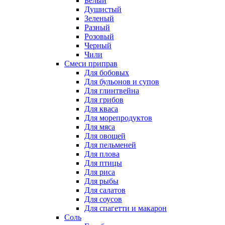
Белый
Душистый
Зеленый
Разный
Розовый
Черный
Чили
Смеси приправ
Для бобовых
Для бульонов и супов
Для глинтвейна
Для грибов
Для кваса
Для морепродуктов
Для мяса
Для овощей
Для пельменей
Для плова
Для птицы
Для риса
Для рыбы
Для салатов
Для соусов
Для спагетти и макарон
Соль