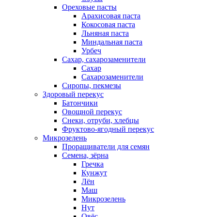
Ореховые пасты
Арахисовая паста
Кокосовая паста
Льняная паста
Миндальная паста
Урбеч
Сахар, сахарозаменители
Сахар
Сахарозаменители
Сиропы, пекмезы
Здоровый перекус
Батончики
Овощной перекус
Снеки, отруби, хлебцы
Фруктово-ягодный перекус
Микрозелень
Проращиватели для семян
Семена, зёрна
Гречка
Кунжут
Лён
Маш
Микрозелень
Нут
Овёс