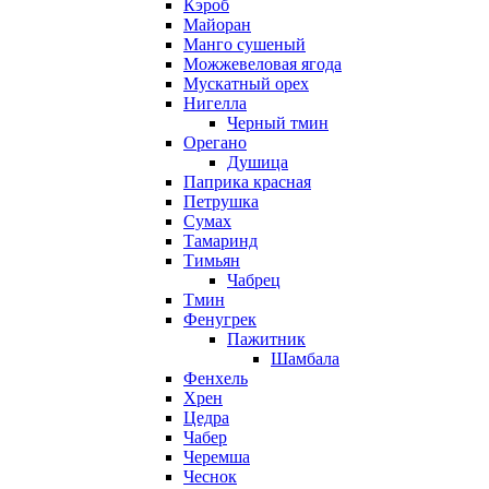
Кэроб
Майоран
Манго сушеный
Можжевеловая ягода
Мускатный орех
Нигелла
Черный тмин
Орегано
Душица
Паприка красная
Петрушка
Сумах
Тамаринд
Тимьян
Чабрец
Тмин
Фенугрек
Пажитник
Шамбала
Фенхель
Хрен
Цедра
Чабер
Черемша
Чеснок