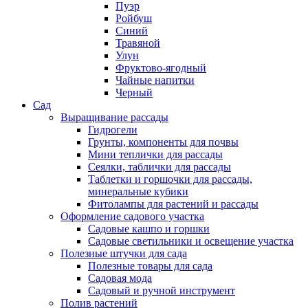
Пуэр
Ройбуш
Синий
Травяной
Улун
Фруктово-ягодный
Чайные напитки
Черный
Сад
Выращивание рассады
Гидрогели
Грунты, компоненты для почвы
Мини теплички для рассады
Сеялки, таблички для рассады
Таблетки и горшочки для рассады,
минеральные кубики
Фитолампы для растений и рассады
Оформление садового участка
Садовые кашпо и горшки
Садовые светильники и освещение участка
Полезные штучки для сада
Полезные товары для сада
Садовая мода
Садовый и ручной инструмент
Полив растений