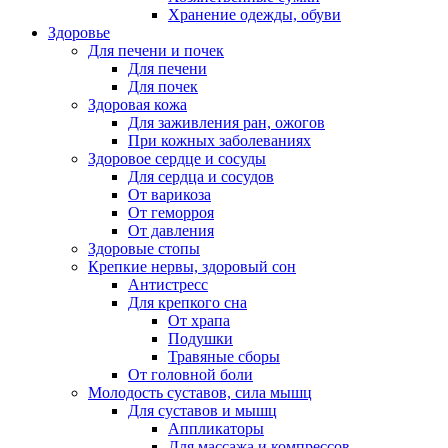
Хранение одежды, обуви
Здоровье
Для печени и почек
Для печени
Для почек
Здоровая кожа
Для заживления ран, ожогов
При кожных заболеваниях
Здоровое сердце и сосуды
Для сердца и сосудов
От варикоза
От геморроя
От давления
Здоровые стопы
Крепкие нервы, здоровый сон
Антистресс
Для крепкого сна
От храпа
Подушки
Травяные сборы
От головной боли
Молодость суставов, сила мышц
Для суставов и мышц
Аппликаторы
Для массажа и компрессов