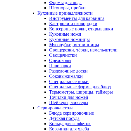
Формы для льда
Штопоры, пробки
Кухонные принадлежности
Инструменты для карвинга
Кастрюли и сковородки
Консервные ножи, открывашки
Кухонные ножи
Кухонные ножницы
Мясорубки, ветчинницы
Овощерезки, тёрки, измельчители
Овощечистки
Орехоколы
Пароварки
Разделочные доски
Соковыжималки
Специальные ножи
Специальные формы для блюд
Термометры, шприцы, таймеры
Точилки для ножей
Шейкеры, миксеры
Сервировка стола
Блюда сервировочные
Детская посуда
Кольца для салфеток
Корзинки для хлеба