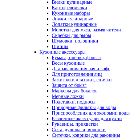
Вилки кулинарные
Картофелемялки
Кухонные наборы
Ложки кулинарные
Лопатки кулинарные
Молотки для мяса, размягчители
Скребки для рыбы
Шумовки, половники
Щипцы
Кухонные аксессуары
Бумага, пленка, фольга
Весы кухонные
Для заваривания чая и кофе
Для приготовления яиц
Зажигалки для плит, спички
Защита от брызг
Маркеры для бокалов
Мерные ложки
Подставки, подносы
Природные фильтры для воды
Приспособления для экономии воды
Различные аксессуары для кухни
Рукавицы, прихватки
Сита, дуршлаги, воронки
Ситечки, коврики для раковины