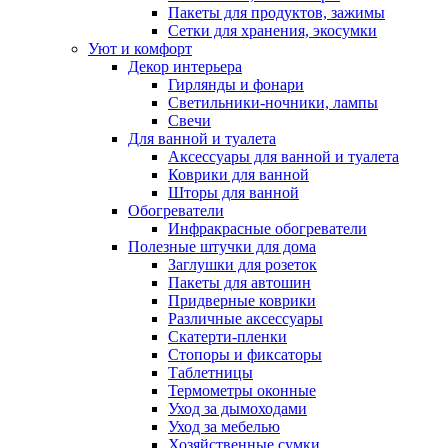
Пакеты для продуктов, зажимы
Сетки для хранения, экосумки
Уют и комфорт
Декор интерьера
Гирлянды и фонари
Светильники-ночники, лампы
Свечи
Для ванной и туалета
Аксессуары для ванной и туалета
Коврики для ванной
Шторы для ванной
Обогреватели
Инфракрасные обогреватели
Полезные штучки для дома
Заглушки для розеток
Пакеты для автошин
Придверные коврики
Различные аксессуары
Скатерти-пленки
Стопоры и фиксаторы
Таблетницы
Термометры оконные
Уход за дымоходами
Уход за мебелью
Хозяйственные сумки