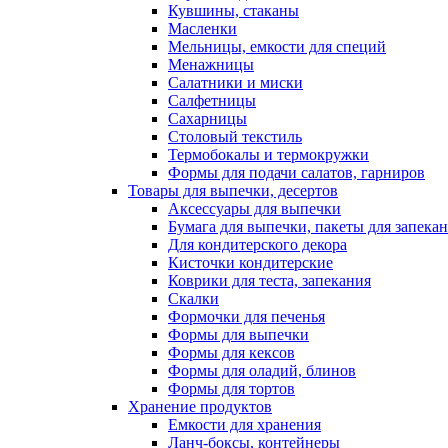
Кувшины, стаканы
Масленки
Мельницы, емкости для специй
Менажницы
Салатники и миски
Салфетницы
Сахарницы
Столовый текстиль
Термобокалы и термокружки
Формы для подачи салатов, гарниров
Товары для выпечки, десертов
Аксессуары для выпечки
Бумага для выпечки, пакеты для запека
Для кондитерского декора
Кисточки кондитерские
Коврики для теста, запекания
Скалки
Формочки для печенья
Формы для выпечки
Формы для кексов
Формы для оладий, блинов
Формы для тортов
Хранение продуктов
Емкости для хранения
Ланч-боксы, контейнеры