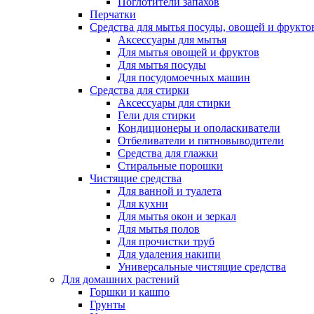
Поглотители запахов
Перчатки
Средства для мытья посуды, овощей и фрукто
Аксессуары для мытья
Для мытья овощей и фруктов
Для мытья посуды
Для посудомоечных машин
Средства для стирки
Аксессуары для стирки
Гели для стирки
Кондиционеры и ополаскиватели
Отбеливатели и пятновыводители
Средства для глажки
Стиральные порошки
Чистящие средства
Для ванной и туалета
Для кухни
Для мытья окон и зеркал
Для мытья полов
Для прочистки труб
Для удаления накипи
Универсальные чистящие средства
Для домашних растений
Горшки и кашпо
Грунты