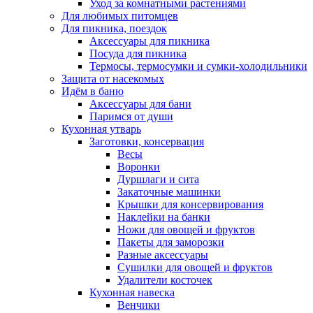
Уход за комнатными растениями
Для любимых питомцев
Для пикника, поездок
Аксессуары для пикника
Посуда для пикника
Термосы, термосумки и сумки-холодильники
Защита от насекомых
Идём в баню
Аксессуары для бани
Паримся от души
Кухонная утварь
Заготовки, консервация
Весы
Воронки
Дуршлаги и сита
Закаточные машинки
Крышки для консервирования
Наклейки на банки
Ножи для овощей и фруктов
Пакеты для заморозки
Разные аксессуары
Сушилки для овощей и фруктов
Удалители косточек
Кухонная навеска
Венчики