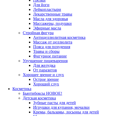
Грелки
Для йоги
Лейкопластыри
Лекарственные травы
Масла для здоровья
Массажеры, подушки
Эфирные масла
Стройная фигура
Антицеллюлитная косметика
Массаж от целлюлита
Пояса для похудения
Травы и сборы
Фигурное питание
Улучшение пищеварения
Для желудка
От паразитов
Хорошее зрение и слух
Острое зрение
Хороший слух
Косметика
Бьютибоксы НОВОЕ!
Детская косметика
Зубные пасты для детей
Игрушки для купания, мочалки
Кремы, бальзамы, лосьоны для детей