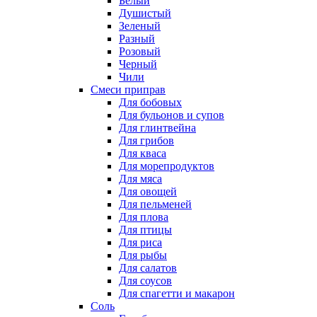
Белый
Душистый
Зеленый
Разный
Розовый
Черный
Чили
Смеси приправ
Для бобовых
Для бульонов и супов
Для глинтвейна
Для грибов
Для кваса
Для морепродуктов
Для мяса
Для овощей
Для пельменей
Для плова
Для птицы
Для риса
Для рыбы
Для салатов
Для соусов
Для спагетти и макарон
Соль