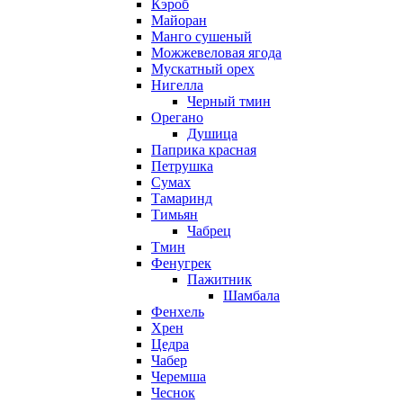
Кэроб
Майоран
Манго сушеный
Можжевеловая ягода
Мускатный орех
Нигелла
Черный тмин
Орегано
Душица
Паприка красная
Петрушка
Сумах
Тамаринд
Тимьян
Чабрец
Тмин
Фенугрек
Пажитник
Шамбала
Фенхель
Хрен
Цедра
Чабер
Черемша
Чеснок