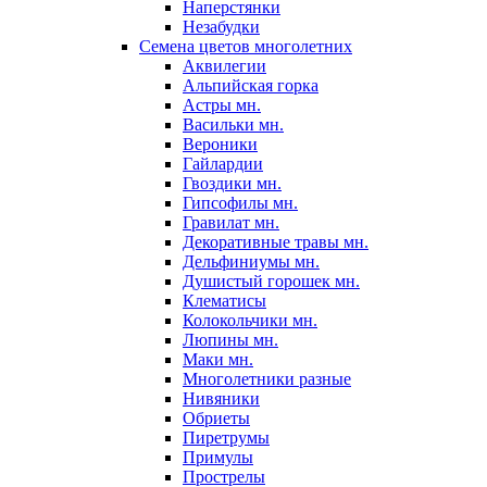
Наперстянки
Незабудки
Семена цветов многолетних
Аквилегии
Альпийская горка
Астры мн.
Васильки мн.
Вероники
Гайлардии
Гвоздики мн.
Гипсофилы мн.
Гравилат мн.
Декоративные травы мн.
Дельфиниумы мн.
Душистый горошек мн.
Клематисы
Колокольчики мн.
Люпины мн.
Маки мн.
Многолетники разные
Нивяники
Обриеты
Пиретрумы
Примулы
Прострелы