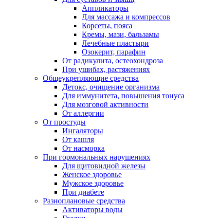
Аппликаторы
Для массажа и компрессов
Корсеты, пояса
Кремы, мази, бальзамы
Лечебные пластыри
Озокерит, парафин
От радикулита, остеохондроза
При ушибах, растяжениях
Общеукрепляющие средства
Детокс, очищение организма
Для иммунитета, повышения тонуса
Для мозговой активности
От аллергии
От простуды
Ингаляторы
От кашля
От насморка
При гормональных нарушениях
Для щитовидной железы
Женское здоровье
Мужское здоровье
При диабете
Разноплановые средства
Активаторы воды