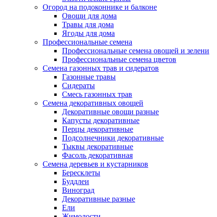
Огород на подоконнике и балконе
Овощи для дома
Травы для дома
Ягоды для дома
Профессиональные семена
Профессиональные семена овощей и зелени
Профессиональные семена цветов
Семена газонных трав и сидератов
Газонные травы
Сидераты
Смесь газонных трав
Семена декоративных овощей
Декоративные овощи разные
Капусты декоративные
Перцы декоративные
Подсолнечники декоративные
Тыквы декоративные
Фасоль декоративная
Семена деревьев и кустарников
Бересклеты
Буддлеи
Виноград
Декоративные разные
Ели
Жимолости