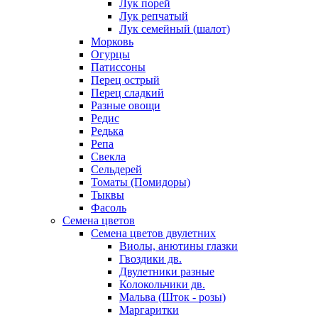
Лук порей
Лук репчатый
Лук семейный (шалот)
Морковь
Огурцы
Патиссоны
Перец острый
Перец сладкий
Разные овощи
Редис
Редька
Репа
Свекла
Сельдерей
Томаты (Помидоры)
Тыквы
Фасоль
Семена цветов
Семена цветов двулетних
Виолы, анютины глазки
Гвоздики дв.
Двулетники разные
Колокольчики дв.
Мальва (Шток - розы)
Маргаритки