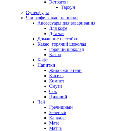
Эстрагон
Тархун
Суперфуды
Чаи, кофе, какао, напитки
Аксессуары для заваривания
Для кофе
Для чая
Домашние настойки
Какао, горячий шоколад
Горячий шоколад
Какао
Кофе
Напитки
Жиросжигатели
Кисель
Компот
Смузи
Сок
Цикорий
Чай
Гречишный
Зеленый
Каркаде
Мате
Матча