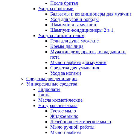
После бритья
Уход за волосами
Бальзамы и кондиционеры для мужчин
Уход для усов и бороды
Шампуни для мужчин
Шампуни-кондиционеры 2 в 1
Уход за лицом и телом
Гели для душа мужские
Кремы для лица
Мужские дезодоранты, вкладыши от
пота
Мыло-парфюм для мужчин
Средства для умывания
Уход за ногами
Средства для депиляции
Универсальные средства
Гидролаты
Глина
Масла косметические
Натуральные мыла
Густое мыло
Жидкое мыло
Лечебно-косметическое мыло
Мыло ручной работы
Мыло-парфюм