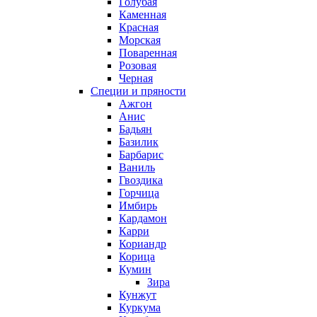
Голубая
Каменная
Красная
Морская
Поваренная
Розовая
Черная
Специи и пряности
Ажгон
Анис
Бадьян
Базилик
Барбарис
Ваниль
Гвоздика
Горчица
Имбирь
Кардамон
Карри
Кориандр
Корица
Кумин
Зира
Кунжут
Куркума