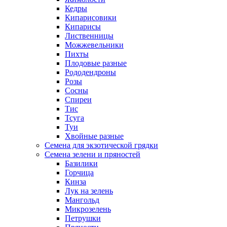
Кедры
Кипарисовики
Кипарисы
Лиственницы
Можжевельники
Пихты
Плодовые разные
Рододендроны
Розы
Сосны
Спиреи
Тис
Тсуга
Туи
Хвойные разные
Семена для экзотической грядки
Семена зелени и пряностей
Базилики
Горчица
Кинза
Лук на зелень
Мангольд
Микрозелень
Петрушки