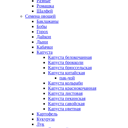
Разные
Ромашка
Шалфей
Семена овощей
Баклажаны
Бобы
Горох
Дайкон
Дыни
Кабачки
Капуста
Капуста белокочанная
Капуста брокколи
Капуста брюссельская
Капуста китайская
пак-чой
Капуста кольраби
Капуста краснокочанная
Капуста листовая
Капуста пекинская
Капуста савойская
Капуста цветная
Картофель
Кукуруза
Лук