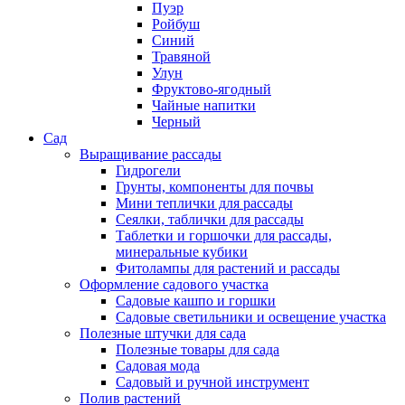
Пуэр
Ройбуш
Синий
Травяной
Улун
Фруктово-ягодный
Чайные напитки
Черный
Сад
Выращивание рассады
Гидрогели
Грунты, компоненты для почвы
Мини теплички для рассады
Сеялки, таблички для рассады
Таблетки и горшочки для рассады,
минеральные кубики
Фитолампы для растений и рассады
Оформление садового участка
Садовые кашпо и горшки
Садовые светильники и освещение участка
Полезные штучки для сада
Полезные товары для сада
Садовая мода
Садовый и ручной инструмент
Полив растений