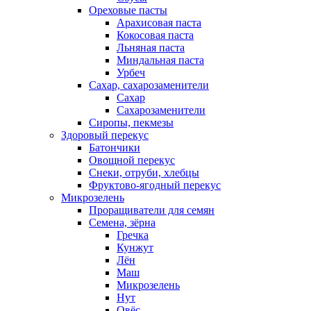
Ореховые пасты
Арахисовая паста
Кокосовая паста
Льняная паста
Миндальная паста
Урбеч
Сахар, сахарозаменители
Сахар
Сахарозаменители
Сиропы, пекмезы
Здоровый перекус
Батончики
Овощной перекус
Снеки, отруби, хлебцы
Фруктово-ягодный перекус
Микрозелень
Проращиватели для семян
Семена, зёрна
Гречка
Кунжут
Лён
Маш
Микрозелень
Нут
Овёс