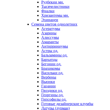
Рудбекии мн.
Тысячелистники
Фиалки
Хризантемы мн.
Эхинацеи
Семена цветов однолетних
Агератумы
Азарины
Алиссумы
Амаранты
Антирриниумы
Астры од.
Бальзамины од.
Бархатцы
Бегонии од.
Брахикомы
Васильки од.
Вербены
Вьюнки
Гацании
Гвоздики од.
Георгины од.
Гипсофилы од.
Готовые дизайнерские клумбы
Датуры (дурман)