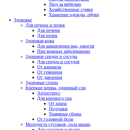
Уход за мебелью
Хозяйственные сумки
Хранение одежды, обуви
Здоровье
Для печени и почек
Для печени
Для почек
Здоровая кожа
Для заживления ран, ожогов
При кожных заболеваниях
Здоровое сердце и сосуды
Для сердца и сосудов
От варикоза
От геморроя
От давления
Здоровые стопы
Крепкие нервы, здоровый сон
Антистресс
Для крепкого сна
От храпа
Подушки
Травяные сборы
От головной боли
Молодость суставов, сила мышц
Для суставов и мышц