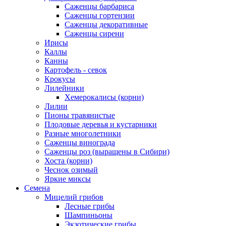
Саженцы барбариса
Саженцы гортензии
Саженцы декоративные
Саженцы сирени
Ирисы
Каллы
Канны
Картофель - севок
Крокусы
Лилейники
Хемерокалисы (корни)
Лилии
Пионы травянистые
Плодовые деревья и кустарники
Разные многолетники
Саженцы винограда
Саженцы роз (выращены в Сибири)
Хоста (корни)
Чеснок озимый
Яркие миксы
Семена
Мицелий грибов
Лесные грибы
Шампиньоны
Экзотические грибы