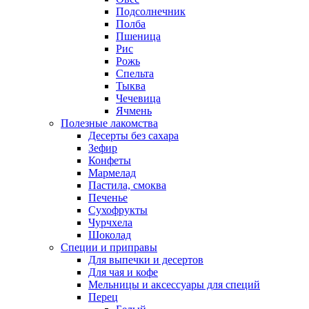
Подсолнечник
Полба
Пшеница
Рис
Рожь
Спельта
Тыква
Чечевица
Ячмень
Полезные лакомства
Десерты без сахара
Зефир
Конфеты
Мармелад
Пастила, смоква
Печенье
Сухофрукты
Чурчхела
Шоколад
Специи и приправы
Для выпечки и десертов
Для чая и кофе
Мельницы и аксессуары для специй
Перец