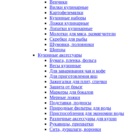
Венчики
Вилки кулинарные
Картофелемялки
Кухонные наборы
Ложки кулинарные
Лопатки кулинарные
Молотки для мяса, размягчители
Скребки для рыбы
Шумовки, половники
Щипцы
Кухонные аксессуары
Бумага, пленка, фольга
Весы кухонные
Для заваривания чая и кофе
Для приготовления яиц
Зажигалки для плит, спички
Защита от брызг
Маркеры для бокалов
Мерные ложки
Подставки, подносы
Природные фильтры для воды
Приспособления для экономии воды
Различные аксессуары для кухни
Рукавицы, прихватки
Сита, дуршлаги, воронки