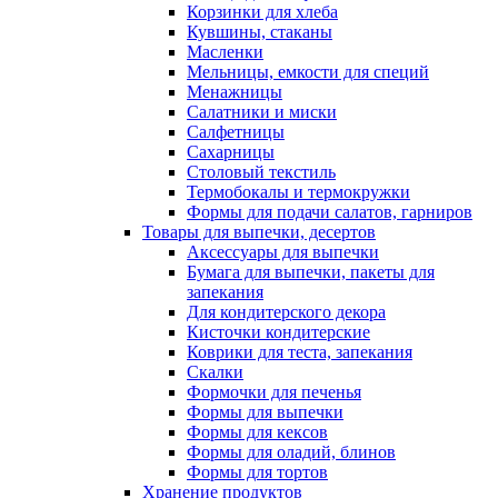
Корзинки для хлеба
Кувшины, стаканы
Масленки
Мельницы, емкости для специй
Менажницы
Салатники и миски
Салфетницы
Сахарницы
Столовый текстиль
Термобокалы и термокружки
Формы для подачи салатов, гарниров
Товары для выпечки, десертов
Аксессуары для выпечки
Бумага для выпечки, пакеты для
запекания
Для кондитерского декора
Кисточки кондитерские
Коврики для теста, запекания
Скалки
Формочки для печенья
Формы для выпечки
Формы для кексов
Формы для оладий, блинов
Формы для тортов
Хранение продуктов