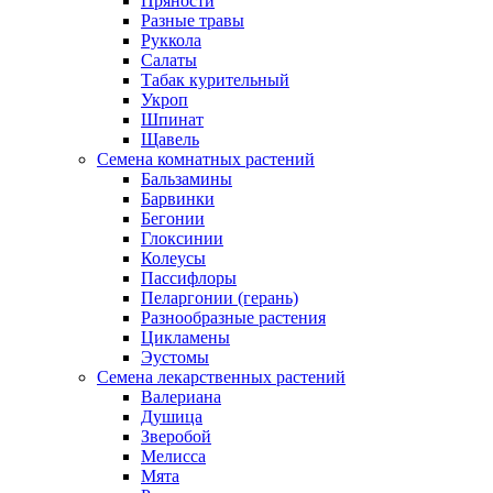
Пряности
Разные травы
Руккола
Салаты
Табак курительный
Укроп
Шпинат
Щавель
Семена комнатных растений
Бальзамины
Барвинки
Бегонии
Глоксинии
Колеусы
Пассифлоры
Пеларгонии (герань)
Разнообразные растения
Цикламены
Эустомы
Семена лекарственных растений
Валериана
Душица
Зверобой
Мелисса
Мята