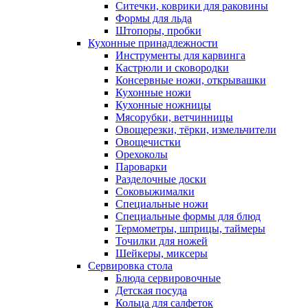
Ситечки, коврики для раковины
Формы для льда
Штопоры, пробки
Кухонные принадлежности
Инструменты для карвинга
Кастрюли и сковородки
Консервные ножи, открывашки
Кухонные ножи
Кухонные ножницы
Мясорубки, ветчинницы
Овощерезки, тёрки, измельчители
Овощечистки
Орехоколы
Пароварки
Разделочные доски
Соковыжималки
Специальные ножи
Специальные формы для блюд
Термометры, шприцы, таймеры
Точилки для ножей
Шейкеры, миксеры
Сервировка стола
Блюда сервировочные
Детская посуда
Кольца для салфеток