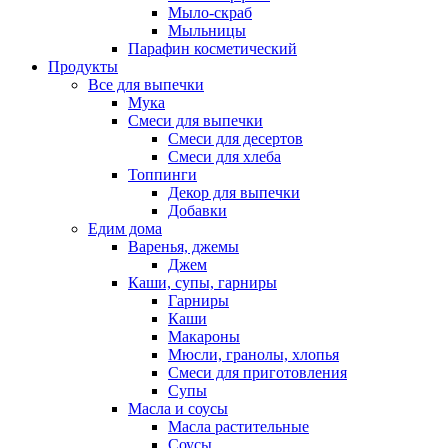
Мыло-скраб
Мыльницы
Парафин косметический
Продукты
Все для выпечки
Мука
Смеси для выпечки
Смеси для десертов
Смеси для хлеба
Топпинги
Декор для выпечки
Добавки
Едим дома
Варенья, джемы
Джем
Каши, супы, гарниры
Гарниры
Каши
Макароны
Мюсли, гранолы, хлопья
Смеси для приготовления
Супы
Масла и соусы
Масла растительные
Соусы