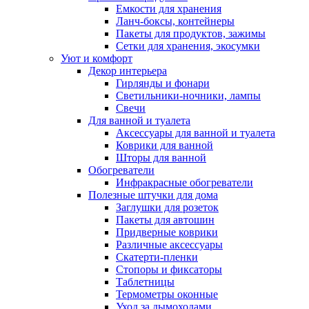
Емкости для хранения
Ланч-боксы, контейнеры
Пакеты для продуктов, зажимы
Сетки для хранения, экосумки
Уют и комфорт
Декор интерьера
Гирлянды и фонари
Светильники-ночники, лампы
Свечи
Для ванной и туалета
Аксессуары для ванной и туалета
Коврики для ванной
Шторы для ванной
Обогреватели
Инфракрасные обогреватели
Полезные штучки для дома
Заглушки для розеток
Пакеты для автошин
Придверные коврики
Различные аксессуары
Скатерти-пленки
Стопоры и фиксаторы
Таблетницы
Термометры оконные
Уход за дымоходами