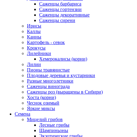
Саженцы барбариса
Саженцы гортензии
Саженцы декоративные
Саженцы сирени
Ирисы
Каллы
Канны
Картофель - севок
Крокусы
Лилейники
Хемерокалисы (корни)
Лилии
Пионы травянистые
Плодовые деревья и кустарники
Разные многолетники
Саженцы винограда
Саженцы роз (выращены в Сибири)
Хоста (корни)
Чеснок озимый
Яркие миксы
Семена
Мицелий грибов
Лесные грибы
Шампиньоны
Экзотические грибы