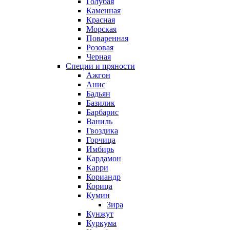
Голубая
Каменная
Красная
Морская
Поваренная
Розовая
Черная
Специи и пряности
Ажгон
Анис
Бадьян
Базилик
Барбарис
Ваниль
Гвоздика
Горчица
Имбирь
Кардамон
Карри
Кориандр
Корица
Кумин
Зира
Кунжут
Куркума