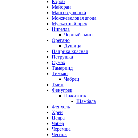
Кэроб
Майоран
Манго сушеный
Можжевеловая ягода
Мускатный орех
Нигелла
Черный тмин
Орегано
Душица
Паприка красная
Петрушка
Сумах
Тамаринд
Тимьян
Чабрец
Тмин
Фенугрек
Пажитник
Шамбала
Фенхель
Хрен
Цедра
Чабер
Черемша
Чеснок