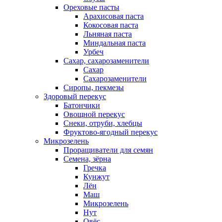
Ореховые пасты
Арахисовая паста
Кокосовая паста
Льняная паста
Миндальная паста
Урбеч
Сахар, сахарозаменители
Сахар
Сахарозаменители
Сиропы, пекмезы
Здоровый перекус
Батончики
Овощной перекус
Снеки, отруби, хлебцы
Фруктово-ягодный перекус
Микрозелень
Проращиватели для семян
Семена, зёрна
Гречка
Кунжут
Лён
Маш
Микрозелень
Нут
Овёс