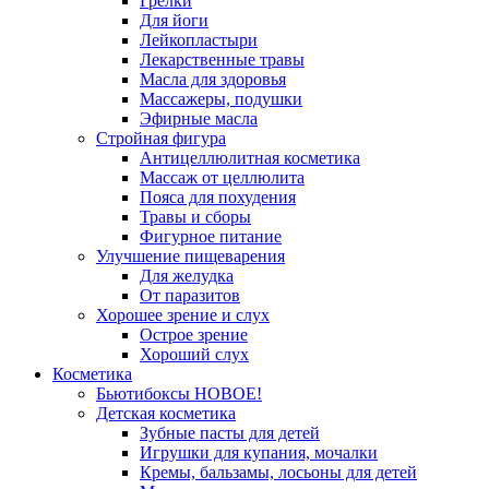
Грелки
Для йоги
Лейкопластыри
Лекарственные травы
Масла для здоровья
Массажеры, подушки
Эфирные масла
Стройная фигура
Антицеллюлитная косметика
Массаж от целлюлита
Пояса для похудения
Травы и сборы
Фигурное питание
Улучшение пищеварения
Для желудка
От паразитов
Хорошее зрение и слух
Острое зрение
Хороший слух
Косметика
Бьютибоксы НОВОЕ!
Детская косметика
Зубные пасты для детей
Игрушки для купания, мочалки
Кремы, бальзамы, лосьоны для детей