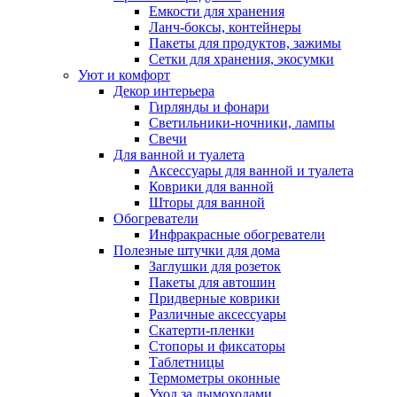
Емкости для хранения
Ланч-боксы, контейнеры
Пакеты для продуктов, зажимы
Сетки для хранения, экосумки
Уют и комфорт
Декор интерьера
Гирлянды и фонари
Светильники-ночники, лампы
Свечи
Для ванной и туалета
Аксессуары для ванной и туалета
Коврики для ванной
Шторы для ванной
Обогреватели
Инфракрасные обогреватели
Полезные штучки для дома
Заглушки для розеток
Пакеты для автошин
Придверные коврики
Различные аксессуары
Скатерти-пленки
Стопоры и фиксаторы
Таблетницы
Термометры оконные
Уход за дымоходами