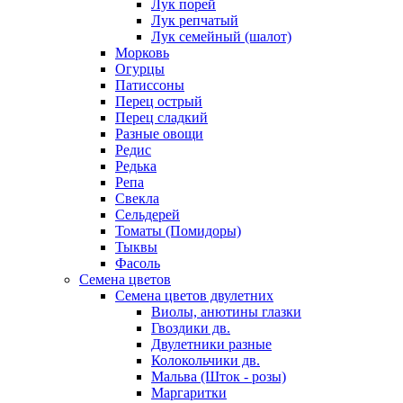
Лук порей
Лук репчатый
Лук семейный (шалот)
Морковь
Огурцы
Патиссоны
Перец острый
Перец сладкий
Разные овощи
Редис
Редька
Репа
Свекла
Сельдерей
Томаты (Помидоры)
Тыквы
Фасоль
Семена цветов
Семена цветов двулетних
Виолы, анютины глазки
Гвоздики дв.
Двулетники разные
Колокольчики дв.
Мальва (Шток - розы)
Маргаритки