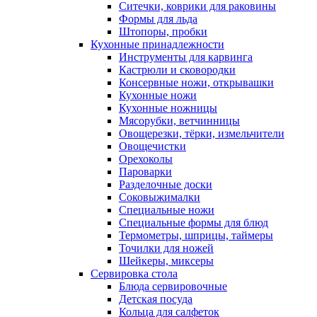
Ситечки, коврики для раковины
Формы для льда
Штопоры, пробки
Кухонные принадлежности
Инструменты для карвинга
Кастрюли и сковородки
Консервные ножи, открывашки
Кухонные ножи
Кухонные ножницы
Мясорубки, ветчинницы
Овощерезки, тёрки, измельчители
Овощечистки
Орехоколы
Пароварки
Разделочные доски
Соковыжималки
Специальные ножи
Специальные формы для блюд
Термометры, шприцы, таймеры
Точилки для ножей
Шейкеры, миксеры
Сервировка стола
Блюда сервировочные
Детская посуда
Кольца для салфеток