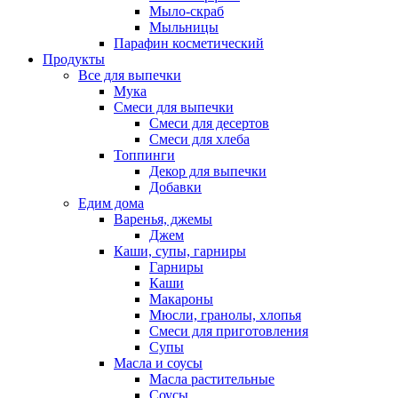
Мыло-скраб
Мыльницы
Парафин косметический
Продукты
Все для выпечки
Мука
Смеси для выпечки
Смеси для десертов
Смеси для хлеба
Топпинги
Декор для выпечки
Добавки
Едим дома
Варенья, джемы
Джем
Каши, супы, гарниры
Гарниры
Каши
Макароны
Мюсли, гранолы, хлопья
Смеси для приготовления
Супы
Масла и соусы
Масла растительные
Соусы