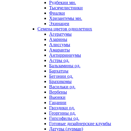
Рудбекии мн.
Тысячелистники
Фиалки
Хризантемы мн.
Эхинацеи
Семена цветов однолетних
Агератумы
Азарины
Алиссумы
Амаранты
Антирриниумы
Астры од.
Бальзамины од.
Бархатцы
Бегонии од.
Брахикомы
Васильки од.
Вербены
Вьюнки
Гацании
Гвоздики од.
Георгины од.
Гипсофилы од.
Готовые дизайнерские клумбы
Датуры (дурман)