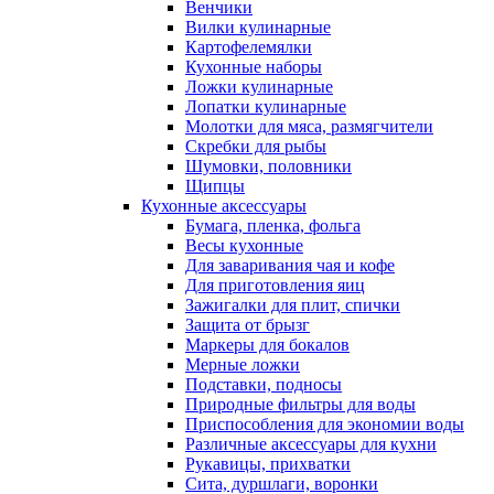
Венчики
Вилки кулинарные
Картофелемялки
Кухонные наборы
Ложки кулинарные
Лопатки кулинарные
Молотки для мяса, размягчители
Скребки для рыбы
Шумовки, половники
Щипцы
Кухонные аксессуары
Бумага, пленка, фольга
Весы кухонные
Для заваривания чая и кофе
Для приготовления яиц
Зажигалки для плит, спички
Защита от брызг
Маркеры для бокалов
Мерные ложки
Подставки, подносы
Природные фильтры для воды
Приспособления для экономии воды
Различные аксессуары для кухни
Рукавицы, прихватки
Сита, дуршлаги, воронки