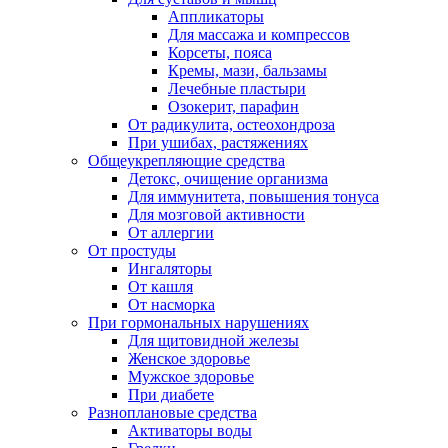
Аппликаторы
Для массажа и компрессов
Корсеты, пояса
Кремы, мази, бальзамы
Лечебные пластыри
Озокерит, парафин
От радикулита, остеохондроза
При ушибах, растяжениях
Общеукрепляющие средства
Детокс, очищение организма
Для иммунитета, повышения тонуса
Для мозговой активности
От аллергии
От простуды
Ингаляторы
От кашля
От насморка
При гормональных нарушениях
Для щитовидной железы
Женское здоровье
Мужское здоровье
При диабете
Разноплановые средства
Активаторы воды