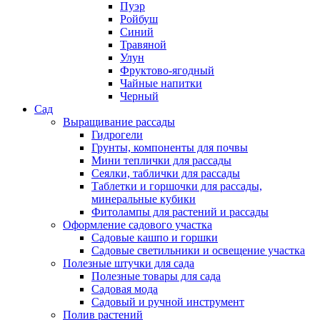
Пуэр
Ройбуш
Синий
Травяной
Улун
Фруктово-ягодный
Чайные напитки
Черный
Сад
Выращивание рассады
Гидрогели
Грунты, компоненты для почвы
Мини теплички для рассады
Сеялки, таблички для рассады
Таблетки и горшочки для рассады,
минеральные кубики
Фитолампы для растений и рассады
Оформление садового участка
Садовые кашпо и горшки
Садовые светильники и освещение участка
Полезные штучки для сада
Полезные товары для сада
Садовая мода
Садовый и ручной инструмент
Полив растений