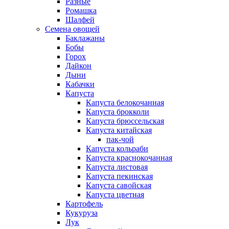
Разные
Ромашка
Шалфей
Семена овощей
Баклажаны
Бобы
Горох
Дайкон
Дыни
Кабачки
Капуста
Капуста белокочанная
Капуста брокколи
Капуста брюссельская
Капуста китайская
пак-чой
Капуста кольраби
Капуста краснокочанная
Капуста листовая
Капуста пекинская
Капуста савойская
Капуста цветная
Картофель
Кукуруза
Лук