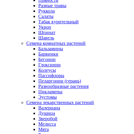
Пряности
Разные травы
Руккола
Салаты
Табак курительный
Укроп
Шпинат
Щавель
Семена комнатных растений
Бальзамины
Барвинки
Бегонии
Глоксинии
Колеусы
Пассифлоры
Пеларгонии (герань)
Разнообразные растения
Цикламены
Эустомы
Семена лекарственных растений
Валериана
Душица
Зверобой
Мелисса
Мята