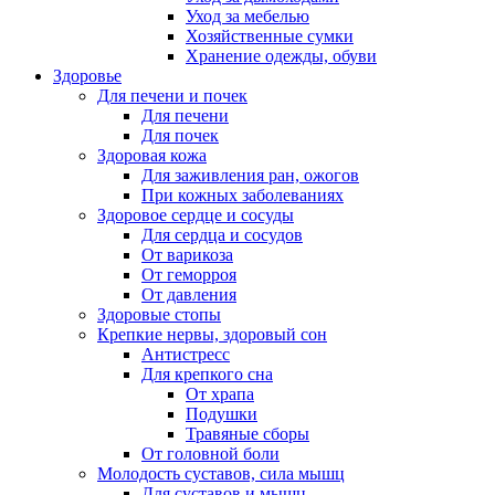
Уход за мебелью
Хозяйственные сумки
Хранение одежды, обуви
Здоровье
Для печени и почек
Для печени
Для почек
Здоровая кожа
Для заживления ран, ожогов
При кожных заболеваниях
Здоровое сердце и сосуды
Для сердца и сосудов
От варикоза
От геморроя
От давления
Здоровые стопы
Крепкие нервы, здоровый сон
Антистресс
Для крепкого сна
От храпа
Подушки
Травяные сборы
От головной боли
Молодость суставов, сила мышц
Для суставов и мышц