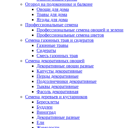
Огород на подоконнике и балконе
Овощи для дома
Травы для дома
Ягоды для дома
Профессиональные семена
Профессиональные семена овощей и зелени
Профессиональные семена цветов
Семена газонных трав и сидератов
Газонные травы
Сидераты
Смесь газонных трав
Семена декоративных овощей
Декоративные овощи разные
Капусты декоративные
Перцы декоративные
Подсолнечники декоративные
Тыквы декоративные
Фасоль декоративная
Семена деревьев и кустарников
Бересклеты
Буддлеи
Виноград
Декоративные разные
Ели
Жимолости