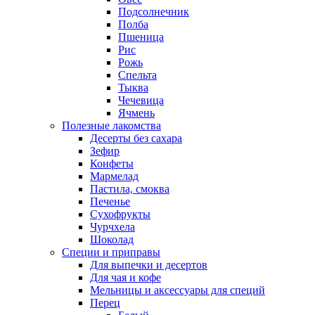
Подсолнечник
Полба
Пшеница
Рис
Рожь
Спельта
Тыква
Чечевица
Ячмень
Полезные лакомства
Десерты без сахара
Зефир
Конфеты
Мармелад
Пастила, смоква
Печенье
Сухофрукты
Чурчхела
Шоколад
Специи и приправы
Для выпечки и десертов
Для чая и кофе
Мельницы и аксессуары для специй
Перец