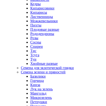
Кедры
Кипарисовики
Кипарисы
Лиственницы
Можжевельники
Пихты
Плодовые разные
Рододендроны
Розы
Сосны
Спиреи
Тис
Тсуга
Туи
Хвойные разные
Семена для экзотической грядки
Семена зелени и пряностей
Базилики
Горчица
Кинза
Лук на зелень
Мангольд
Микрозелень
Петрушки