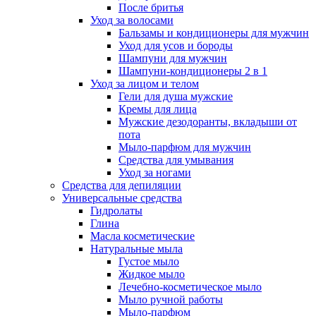
После бритья
Уход за волосами
Бальзамы и кондиционеры для мужчин
Уход для усов и бороды
Шампуни для мужчин
Шампуни-кондиционеры 2 в 1
Уход за лицом и телом
Гели для душа мужские
Кремы для лица
Мужские дезодоранты, вкладыши от
пота
Мыло-парфюм для мужчин
Средства для умывания
Уход за ногами
Средства для депиляции
Универсальные средства
Гидролаты
Глина
Масла косметические
Натуральные мыла
Густое мыло
Жидкое мыло
Лечебно-косметическое мыло
Мыло ручной работы
Мыло-парфюм