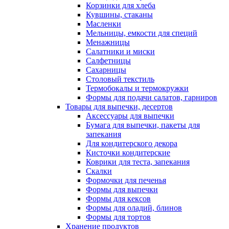
Корзинки для хлеба
Кувшины, стаканы
Масленки
Мельницы, емкости для специй
Менажницы
Салатники и миски
Салфетницы
Сахарницы
Столовый текстиль
Термобокалы и термокружки
Формы для подачи салатов, гарниров
Товары для выпечки, десертов
Аксессуары для выпечки
Бумага для выпечки, пакеты для
запекания
Для кондитерского декора
Кисточки кондитерские
Коврики для теста, запекания
Скалки
Формочки для печенья
Формы для выпечки
Формы для кексов
Формы для оладий, блинов
Формы для тортов
Хранение продуктов