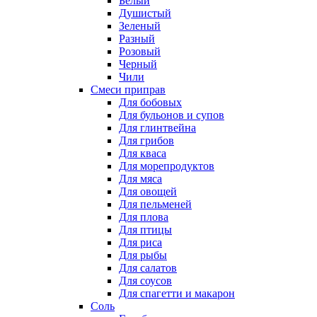
Белый
Душистый
Зеленый
Разный
Розовый
Черный
Чили
Смеси приправ
Для бобовых
Для бульонов и супов
Для глинтвейна
Для грибов
Для кваса
Для морепродуктов
Для мяса
Для овощей
Для пельменей
Для плова
Для птицы
Для риса
Для рыбы
Для салатов
Для соусов
Для спагетти и макарон
Соль