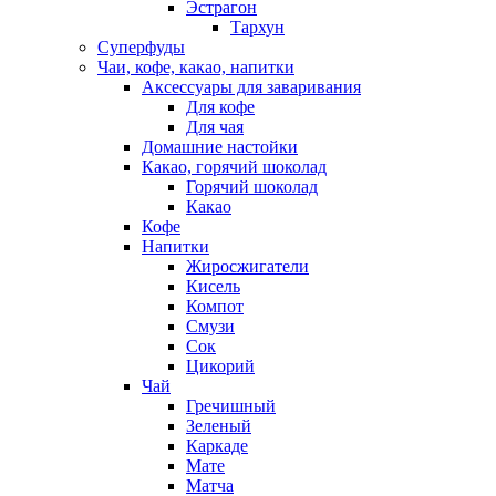
Эстрагон
Тархун
Суперфуды
Чаи, кофе, какао, напитки
Аксессуары для заваривания
Для кофе
Для чая
Домашние настойки
Какао, горячий шоколад
Горячий шоколад
Какао
Кофе
Напитки
Жиросжигатели
Кисель
Компот
Смузи
Сок
Цикорий
Чай
Гречишный
Зеленый
Каркаде
Мате
Матча