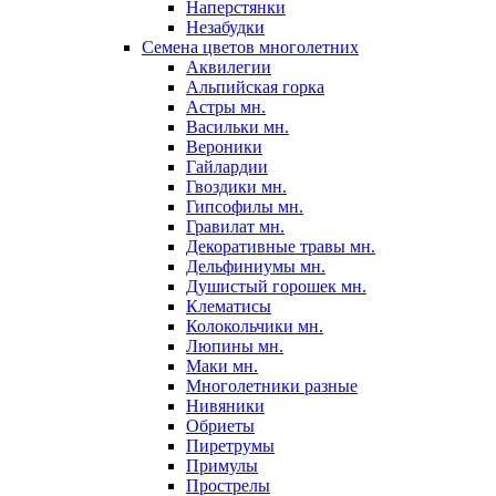
Наперстянки
Незабудки
Семена цветов многолетних
Аквилегии
Альпийская горка
Астры мн.
Васильки мн.
Вероники
Гайлардии
Гвоздики мн.
Гипсофилы мн.
Гравилат мн.
Декоративные травы мн.
Дельфиниумы мн.
Душистый горошек мн.
Клематисы
Колокольчики мн.
Люпины мн.
Маки мн.
Многолетники разные
Нивяники
Обриеты
Пиретрумы
Примулы
Прострелы