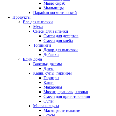
Мыло-скраб
Мыльницы
Парафин косметический
Продукты
Все для выпечки
Мука
Смеси для выпечки
Смеси для десертов
Смеси для хлеба
Топпинги
Декор для выпечки
Добавки
Едим дома
Варенья, джемы
Джем
Каши, супы, гарниры
Гарниры
Каши
Макароны
Мюсли, гранолы, хлопья
Смеси для приготовления
Супы
Масла и соусы
Масла растительные
Соусы