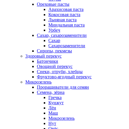
Ореховые пасты
Арахисовая паста
Кокосовая паста
Льняная паста
Миндальная паста
Урбеч
Сахар, сахарозаменители
Сахар
Сахарозаменители
Сиропы, пекмезы
Здоровый перекус
Батончики
Овощной перекус
Снеки, отруби, хлебцы
Фруктово-ягодный перекус
Микрозелень
Проращиватели для семян
Семена, зёрна
Гречка
Кунжут
Лён
Маш
Микрозелень
Нут
Овёс