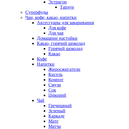
Эстрагон
Тархун
Суперфуды
Чаи, кофе, какао, напитки
Аксессуары для заваривания
Для кофе
Для чая
Домашние настойки
Какао, горячий шоколад
Горячий шоколад
Какао
Кофе
Напитки
Жиросжигатели
Кисель
Компот
Смузи
Сок
Цикорий
Чай
Гречишный
Зеленый
Каркаде
Мате
Матча