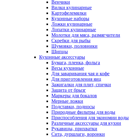
Венчики
Вилки кулинарные
Картофелемялки
Кухонные наборы
Ложки кулинарные
Лопатки кулинарные
Молотки для мяса, размягчители
Скребки для рыбы
Шумовки, половники
Щипцы
Кухонные аксессуары
Бумага, пленка, фольга
Весы кухонные
Для заваривания чая и кофе
Для приготовления яиц
Зажигалки для плит, спички
Защита от брызг
Маркеры для бокалов
Мерные ложки
Подставки, подносы
Природные фильтры для воды
Приспособления для экономии воды
Различные аксессуары для кухни
Рукавицы, прихватки
Сита, дуршлаги, воронки