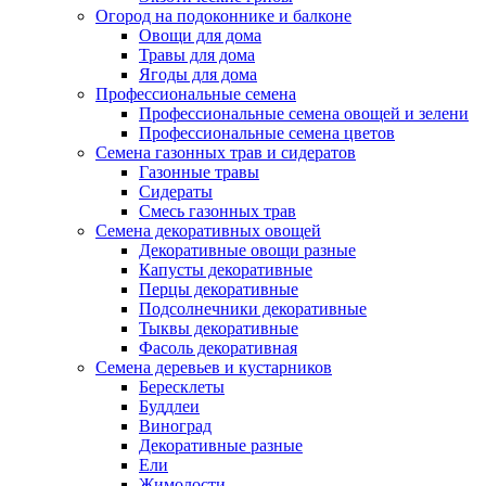
Огород на подоконнике и балконе
Овощи для дома
Травы для дома
Ягоды для дома
Профессиональные семена
Профессиональные семена овощей и зелени
Профессиональные семена цветов
Семена газонных трав и сидератов
Газонные травы
Сидераты
Смесь газонных трав
Семена декоративных овощей
Декоративные овощи разные
Капусты декоративные
Перцы декоративные
Подсолнечники декоративные
Тыквы декоративные
Фасоль декоративная
Семена деревьев и кустарников
Бересклеты
Буддлеи
Виноград
Декоративные разные
Ели
Жимолости