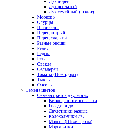
Лук порей
Лук репчатый
Лук семейный (шалот)
Морковь
Огурцы
Патиссоны
Перец острый
Перец сладкий
Разные овощи
Редис
Редька
Репа
Свекла
Сельдерей
Томаты (Помидоры)
Тыквы
Фасоль
Семена цветов
Семена цветов двулетних
Виолы, анютины глазки
Гвоздики дв.
Двулетники разные
Колокольчики дв.
Мальва (Шток - розы)
Маргаритки