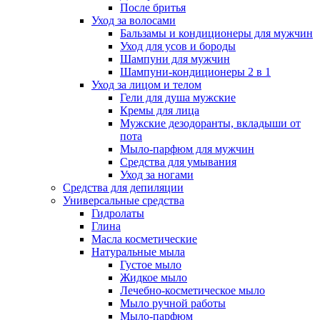
После бритья
Уход за волосами
Бальзамы и кондиционеры для мужчин
Уход для усов и бороды
Шампуни для мужчин
Шампуни-кондиционеры 2 в 1
Уход за лицом и телом
Гели для душа мужские
Кремы для лица
Мужские дезодоранты, вкладыши от
пота
Мыло-парфюм для мужчин
Средства для умывания
Уход за ногами
Средства для депиляции
Универсальные средства
Гидролаты
Глина
Масла косметические
Натуральные мыла
Густое мыло
Жидкое мыло
Лечебно-косметическое мыло
Мыло ручной работы
Мыло-парфюм