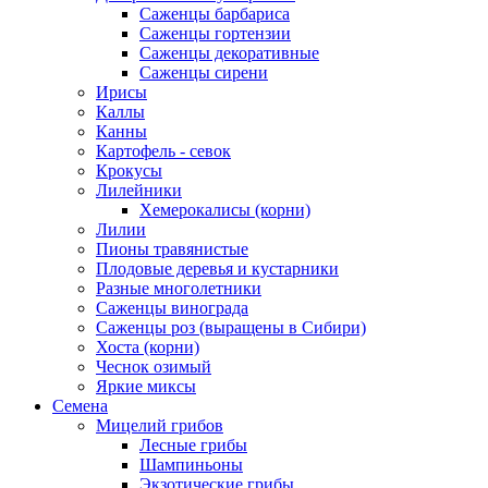
Саженцы барбариса
Саженцы гортензии
Саженцы декоративные
Саженцы сирени
Ирисы
Каллы
Канны
Картофель - севок
Крокусы
Лилейники
Хемерокалисы (корни)
Лилии
Пионы травянистые
Плодовые деревья и кустарники
Разные многолетники
Саженцы винограда
Саженцы роз (выращены в Сибири)
Хоста (корни)
Чеснок озимый
Яркие миксы
Семена
Мицелий грибов
Лесные грибы
Шампиньоны
Экзотические грибы