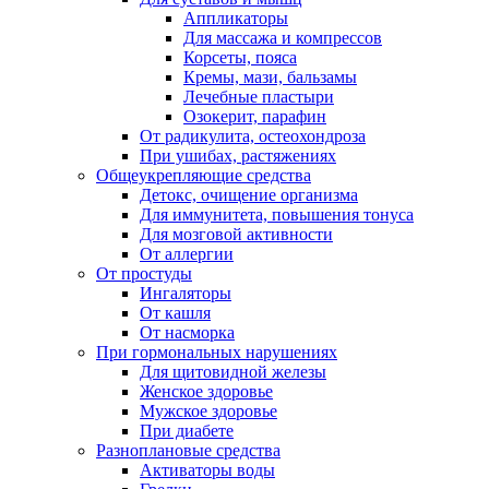
Аппликаторы
Для массажа и компрессов
Корсеты, пояса
Кремы, мази, бальзамы
Лечебные пластыри
Озокерит, парафин
От радикулита, остеохондроза
При ушибах, растяжениях
Общеукрепляющие средства
Детокс, очищение организма
Для иммунитета, повышения тонуса
Для мозговой активности
От аллергии
От простуды
Ингаляторы
От кашля
От насморка
При гормональных нарушениях
Для щитовидной железы
Женское здоровье
Мужское здоровье
При диабете
Разноплановые средства
Активаторы воды