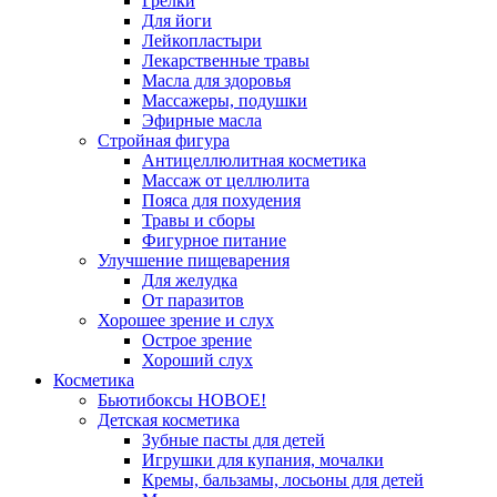
Грелки
Для йоги
Лейкопластыри
Лекарственные травы
Масла для здоровья
Массажеры, подушки
Эфирные масла
Стройная фигура
Антицеллюлитная косметика
Массаж от целлюлита
Пояса для похудения
Травы и сборы
Фигурное питание
Улучшение пищеварения
Для желудка
От паразитов
Хорошее зрение и слух
Острое зрение
Хороший слух
Косметика
Бьютибоксы НОВОЕ!
Детская косметика
Зубные пасты для детей
Игрушки для купания, мочалки
Кремы, бальзамы, лосьоны для детей