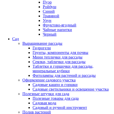
Пуэр
Ройбуш
Синий
Травяной
Улун
Фруктово-ягодный
Чайные напитки
Черный
Сад
Выращивание рассады
Гидрогели
Грунты, компоненты для почвы
Мини теплички для рассады
Сеялки, таблички для рассады
Таблетки и горшочки для рассады,
минеральные кубики
Фитолампы для растений и рассады
Оформление садового участка
Садовые кашпо и горшки
Садовые светильники и освещение участка
Полезные штучки для сада
Полезные товары для сада
Садовая мода
Садовый и ручной инструмент
Полив растений