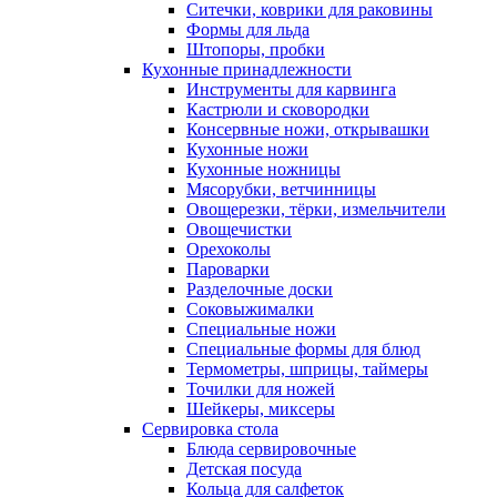
Ситечки, коврики для раковины
Формы для льда
Штопоры, пробки
Кухонные принадлежности
Инструменты для карвинга
Кастрюли и сковородки
Консервные ножи, открывашки
Кухонные ножи
Кухонные ножницы
Мясорубки, ветчинницы
Овощерезки, тёрки, измельчители
Овощечистки
Орехоколы
Пароварки
Разделочные доски
Соковыжималки
Специальные ножи
Специальные формы для блюд
Термометры, шприцы, таймеры
Точилки для ножей
Шейкеры, миксеры
Сервировка стола
Блюда сервировочные
Детская посуда
Кольца для салфеток