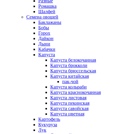
Разные
Ромашка
Шалфей
Семена овощей
Баклажаны
Бобы
Горох
Дайкон
Дыни
Кабачки
Капуста
Капуста белокочанная
Капуста брокколи
Капуста брюссельская
Капуста китайская
пак-чой
Капуста кольраби
Капуста краснокочанная
Капуста листовая
Капуста пекинская
Капуста савойская
Капуста цветная
Картофель
Кукуруза
Лук