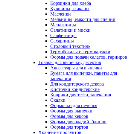
Корзинки для хлеба
Кувшины, стаканы
Масленки
Мельницы, емкости для специй
Менажницы
Салатники и миски
Салфетницы
Сахарницы
Столовый текстиль
Термобокалы и термокружки
Формы для подачи салатов, гарниров
Товары для выпечки, десертов
Аксессуары для выпечки
Бумага для выпечки, пакеты для
запекания
Для кондитерского декора
Кисточки кондитерские
Коврики для теста, запекания
Скалки
Формочки для печенья
Формы для выпечки
Формы для кексов
Формы для оладий, блинов
Формы для тортов
Хранение продуктов