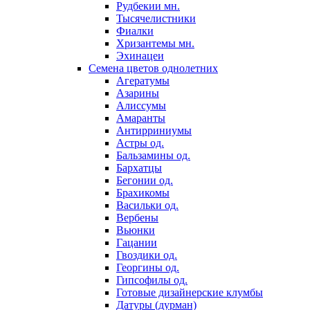
Рудбекии мн.
Тысячелистники
Фиалки
Хризантемы мн.
Эхинацеи
Семена цветов однолетних
Агератумы
Азарины
Алиссумы
Амаранты
Антирриниумы
Астры од.
Бальзамины од.
Бархатцы
Бегонии од.
Брахикомы
Васильки од.
Вербены
Вьюнки
Гацании
Гвоздики од.
Георгины од.
Гипсофилы од.
Готовые дизайнерские клумбы
Датуры (дурман)