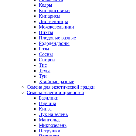
Кедры
Кипарисовики
Кипарисы
Лиственницы
Можжевельники
Пихты
Плодовые разные
Рододендроны
Розы
Сосны
Спиреи
Тис
Тсуга
Туи
Хвойные разные
Семена для экзотической грядки
Семена зелени и пряностей
Базилики
Горчица
Кинза
Лук на зелень
Мангольд
Микрозелень
Петрушки