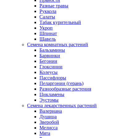
Пряности
Разные травы
Руккола
Салаты
Табак курительный
Укроп
Шпинат
Щавель
Семена комнатных растений
Бальзамины
Барвинки
Бегонии
Глоксинии
Колеусы
Пассифлоры
Пеларгонии (герань)
Разнообразные растения
Цикламены
Эустомы
Семена лекарственных растений
Валериана
Душица
Зверобой
Мелисса
Мята