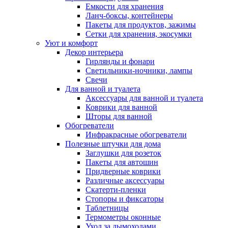
Емкости для хранения
Ланч-боксы, контейнеры
Пакеты для продуктов, зажимы
Сетки для хранения, экосумки
Уют и комфорт
Декор интерьера
Гирлянды и фонари
Светильники-ночники, лампы
Свечи
Для ванной и туалета
Аксессуары для ванной и туалета
Коврики для ванной
Шторы для ванной
Обогреватели
Инфракрасные обогреватели
Полезные штучки для дома
Заглушки для розеток
Пакеты для автошин
Придверные коврики
Различные аксессуары
Скатерти-пленки
Стопоры и фиксаторы
Таблетницы
Термометры оконные
Уход за дымоходами