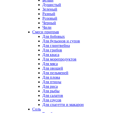
Белый
Душистый
Зеленый
Разный
Розовый
Черный
Чили
Смеси приправ
Для бобовых
Для бульонов и супов
Для глинтвейна
Для грибов
Для кваса
Для морепродуктов
Для мяса
Для овощей
Для пельменей
Для плова
Для птицы
Для риса
Для рыбы
Для салатов
Для соусов
Для спагетти и макарон
Соль