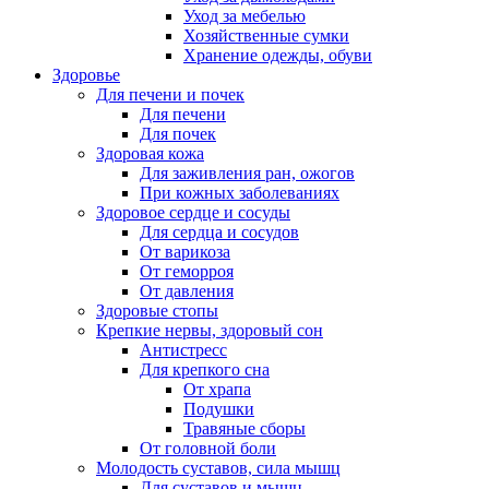
Уход за мебелью
Хозяйственные сумки
Хранение одежды, обуви
Здоровье
Для печени и почек
Для печени
Для почек
Здоровая кожа
Для заживления ран, ожогов
При кожных заболеваниях
Здоровое сердце и сосуды
Для сердца и сосудов
От варикоза
От геморроя
От давления
Здоровые стопы
Крепкие нервы, здоровый сон
Антистресс
Для крепкого сна
От храпа
Подушки
Травяные сборы
От головной боли
Молодость суставов, сила мышц
Для суставов и мышц