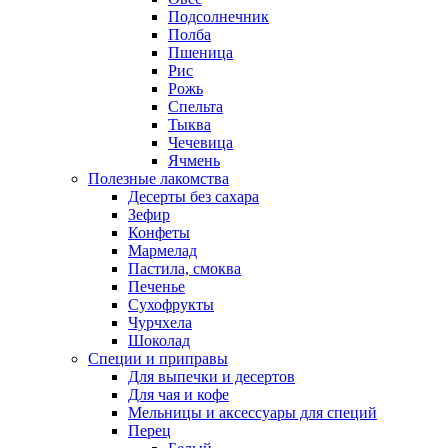
Подсолнечник
Полба
Пшеница
Рис
Рожь
Спельта
Тыква
Чечевица
Ячмень
Полезные лакомства
Десерты без сахара
Зефир
Конфеты
Мармелад
Пастила, смоква
Печенье
Сухофрукты
Чурчхела
Шоколад
Специи и приправы
Для выпечки и десертов
Для чая и кофе
Мельницы и аксессуары для специй
Перец