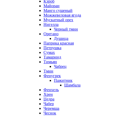
Кэроб
Майоран
Манго сушеный
Можжевеловая ягода
Мускатный орех
Нигелла
Черный тмин
Орегано
Душица
Паприка красная
Петрушка
Сумах
Тамаринд
Тимьян
Чабрец
Тмин
Фенугрек
Пажитник
Шамбала
Фенхель
Хрен
Цедра
Чабер
Черемша
Чеснок