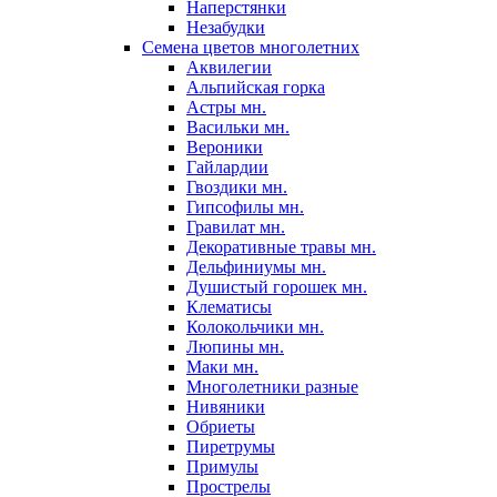
Наперстянки
Незабудки
Семена цветов многолетних
Аквилегии
Альпийская горка
Астры мн.
Васильки мн.
Вероники
Гайлардии
Гвоздики мн.
Гипсофилы мн.
Гравилат мн.
Декоративные травы мн.
Дельфиниумы мн.
Душистый горошек мн.
Клематисы
Колокольчики мн.
Люпины мн.
Маки мн.
Многолетники разные
Нивяники
Обриеты
Пиретрумы
Примулы
Прострелы