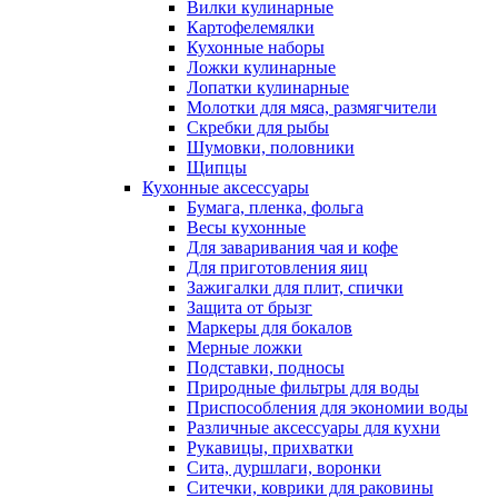
Вилки кулинарные
Картофелемялки
Кухонные наборы
Ложки кулинарные
Лопатки кулинарные
Молотки для мяса, размягчители
Скребки для рыбы
Шумовки, половники
Щипцы
Кухонные аксессуары
Бумага, пленка, фольга
Весы кухонные
Для заваривания чая и кофе
Для приготовления яиц
Зажигалки для плит, спички
Защита от брызг
Маркеры для бокалов
Мерные ложки
Подставки, подносы
Природные фильтры для воды
Приспособления для экономии воды
Различные аксессуары для кухни
Рукавицы, прихватки
Сита, дуршлаги, воронки
Ситечки, коврики для раковины