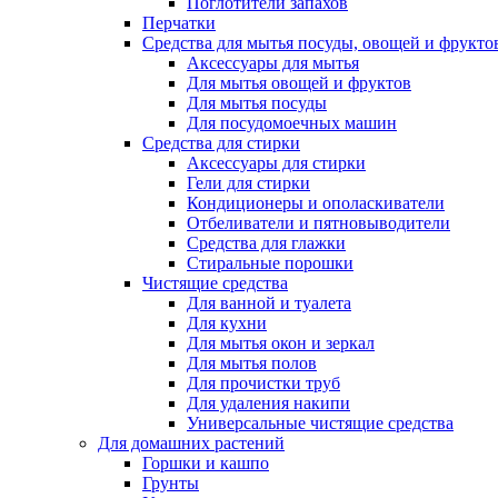
Поглотители запахов
Перчатки
Средства для мытья посуды, овощей и фрукто
Аксессуары для мытья
Для мытья овощей и фруктов
Для мытья посуды
Для посудомоечных машин
Средства для стирки
Аксессуары для стирки
Гели для стирки
Кондиционеры и ополаскиватели
Отбеливатели и пятновыводители
Средства для глажки
Стиральные порошки
Чистящие средства
Для ванной и туалета
Для кухни
Для мытья окон и зеркал
Для мытья полов
Для прочистки труб
Для удаления накипи
Универсальные чистящие средства
Для домашних растений
Горшки и кашпо
Грунты