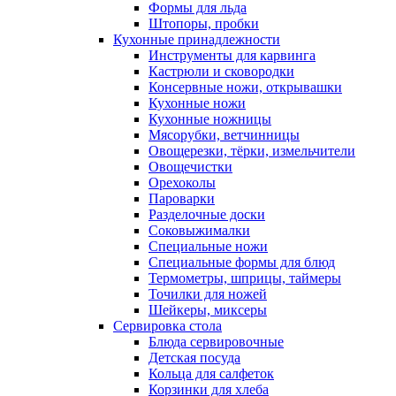
Формы для льда
Штопоры, пробки
Кухонные принадлежности
Инструменты для карвинга
Кастрюли и сковородки
Консервные ножи, открывашки
Кухонные ножи
Кухонные ножницы
Мясорубки, ветчинницы
Овощерезки, тёрки, измельчители
Овощечистки
Орехоколы
Пароварки
Разделочные доски
Соковыжималки
Специальные ножи
Специальные формы для блюд
Термометры, шприцы, таймеры
Точилки для ножей
Шейкеры, миксеры
Сервировка стола
Блюда сервировочные
Детская посуда
Кольца для салфеток
Корзинки для хлеба