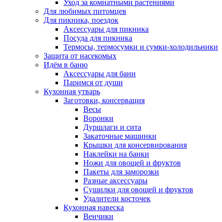
Уход за комнатными растениями
Для любимых питомцев
Для пикника, поездок
Аксессуары для пикника
Посуда для пикника
Термосы, термосумки и сумки-холодильники
Защита от насекомых
Идём в баню
Аксессуары для бани
Паримся от души
Кухонная утварь
Заготовки, консервация
Весы
Воронки
Дуршлаги и сита
Закаточные машинки
Крышки для консервирования
Наклейки на банки
Ножи для овощей и фруктов
Пакеты для заморозки
Разные аксессуары
Сушилки для овощей и фруктов
Удалители косточек
Кухонная навеска
Венчики