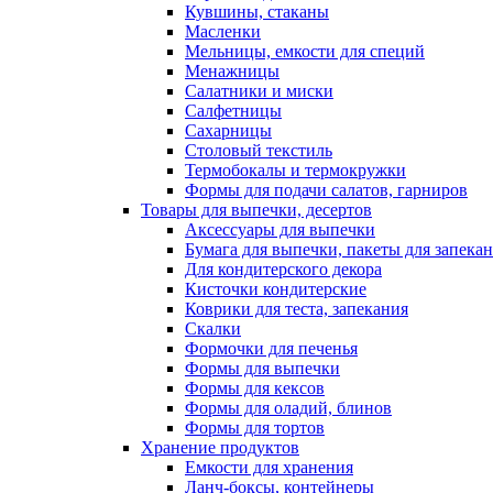
Кувшины, стаканы
Масленки
Мельницы, емкости для специй
Менажницы
Салатники и миски
Салфетницы
Сахарницы
Столовый текстиль
Термобокалы и термокружки
Формы для подачи салатов, гарниров
Товары для выпечки, десертов
Аксессуары для выпечки
Бумага для выпечки, пакеты для запека
Для кондитерского декора
Кисточки кондитерские
Коврики для теста, запекания
Скалки
Формочки для печенья
Формы для выпечки
Формы для кексов
Формы для оладий, блинов
Формы для тортов
Хранение продуктов
Емкости для хранения
Ланч-боксы, контейнеры