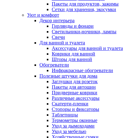
Пакеты для продуктов, зажимы
Сетки для хранения, экосумки
Уют и комфорт
Декор интерьера
Гирлянды и фонари
Светильники-ночники, лампы
Свечи
Для ванной и туалета
Аксессуары для ванной и туалета
Коврики для ванной
Шторы для ванной
Обогреватели
Инфракрасные обогреватели
Полезные штучки для дома
Заглушки для розеток
Пакеты для автошин
Придверные коврики
Различные аксессуары
Скатерти-пленки
Стопоры и фиксаторы
Таблетницы
Термометры оконные
Уход за дымоходами
Уход за мебелью
Хозяйственные сумки