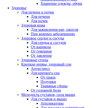
Хранение одежды, обуви
Здоровье
Для печени и почек
Для печени
Для почек
Здоровая кожа
Для заживления ран, ожогов
При кожных заболеваниях
Здоровое сердце и сосуды
Для сердца и сосудов
От варикоза
От геморроя
От давления
Здоровые стопы
Крепкие нервы, здоровый сон
Антистресс
Для крепкого сна
От храпа
Подушки
Травяные сборы
От головной боли
Молодость суставов, сила мышц
Для суставов и мышц
Аппликаторы
Для массажа и компрессов