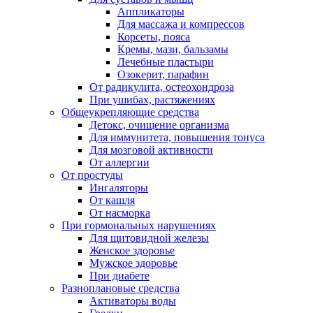
Аппликаторы
Для массажа и компрессов
Корсеты, пояса
Кремы, мази, бальзамы
Лечебные пластыри
Озокерит, парафин
От радикулита, остеохондроза
При ушибах, растяжениях
Общеукрепляющие средства
Детокс, очищение организма
Для иммунитета, повышения тонуса
Для мозговой активности
От аллергии
От простуды
Ингаляторы
От кашля
От насморка
При гормональных нарушениях
Для щитовидной железы
Женское здоровье
Мужское здоровье
При диабете
Разноплановые средства
Активаторы воды