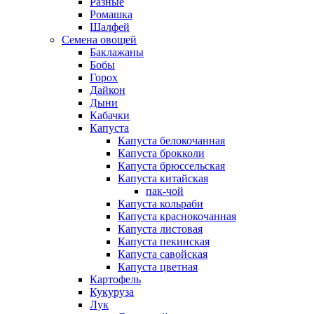
Разные
Ромашка
Шалфей
Семена овощей
Баклажаны
Бобы
Горох
Дайкон
Дыни
Кабачки
Капуста
Капуста белокочанная
Капуста брокколи
Капуста брюссельская
Капуста китайская
пак-чой
Капуста кольраби
Капуста краснокочанная
Капуста листовая
Капуста пекинская
Капуста савойская
Капуста цветная
Картофель
Кукуруза
Лук