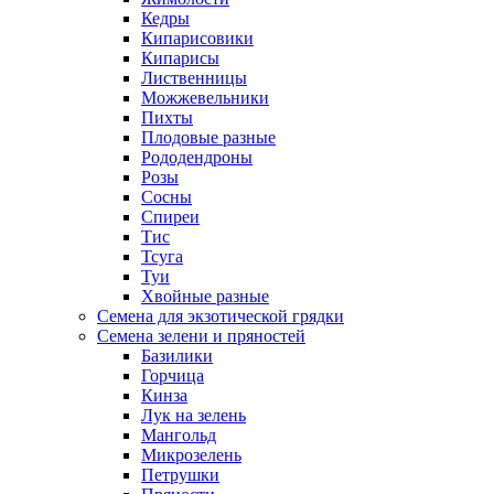
Кедры
Кипарисовики
Кипарисы
Лиственницы
Можжевельники
Пихты
Плодовые разные
Рододендроны
Розы
Сосны
Спиреи
Тис
Тсуга
Туи
Хвойные разные
Семена для экзотической грядки
Семена зелени и пряностей
Базилики
Горчица
Кинза
Лук на зелень
Мангольд
Микрозелень
Петрушки