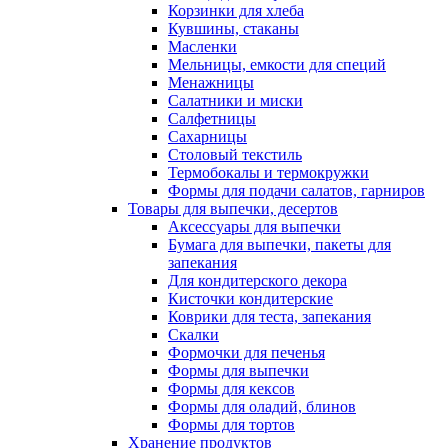
Корзинки для хлеба
Кувшины, стаканы
Масленки
Мельницы, емкости для специй
Менажницы
Салатники и миски
Салфетницы
Сахарницы
Столовый текстиль
Термобокалы и термокружки
Формы для подачи салатов, гарниров
Товары для выпечки, десертов
Аксессуары для выпечки
Бумага для выпечки, пакеты для
запекания
Для кондитерского декора
Кисточки кондитерские
Коврики для теста, запекания
Скалки
Формочки для печенья
Формы для выпечки
Формы для кексов
Формы для оладий, блинов
Формы для тортов
Хранение продуктов