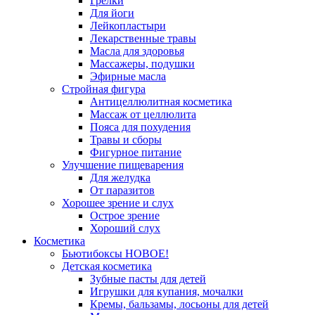
Грелки
Для йоги
Лейкопластыри
Лекарственные травы
Масла для здоровья
Массажеры, подушки
Эфирные масла
Стройная фигура
Антицеллюлитная косметика
Массаж от целлюлита
Пояса для похудения
Травы и сборы
Фигурное питание
Улучшение пищеварения
Для желудка
От паразитов
Хорошее зрение и слух
Острое зрение
Хороший слух
Косметика
Бьютибоксы НОВОЕ!
Детская косметика
Зубные пасты для детей
Игрушки для купания, мочалки
Кремы, бальзамы, лосьоны для детей