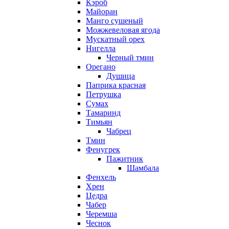
Кэроб
Майоран
Манго сушеный
Можжевеловая ягода
Мускатный орех
Нигелла
Черный тмин
Орегано
Душица
Паприка красная
Петрушка
Сумах
Тамаринд
Тимьян
Чабрец
Тмин
Фенугрек
Пажитник
Шамбала
Фенхель
Хрен
Цедра
Чабер
Черемша
Чеснок