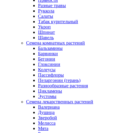
Пряности
Разные травы
Руккола
Салаты
Табак курительный
Укроп
Шпинат
Щавель
Семена комнатных растений
Бальзамины
Барвинки
Бегонии
Глоксинии
Колеусы
Пассифлоры
Пеларгонии (герань)
Разнообразные растения
Цикламены
Эустомы
Семена лекарственных растений
Валериана
Душица
Зверобой
Мелисса
Мята