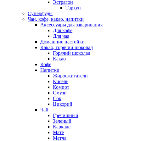
Эстрагон
Тархун
Суперфуды
Чаи, кофе, какао, напитки
Аксессуары для заваривания
Для кофе
Для чая
Домашние настойки
Какао, горячий шоколад
Горячий шоколад
Какао
Кофе
Напитки
Жиросжигатели
Кисель
Компот
Смузи
Сок
Цикорий
Чай
Гречишный
Зеленый
Каркаде
Мате
Матча