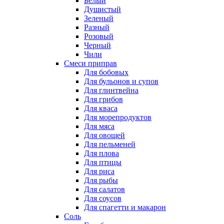
Белый
Душистый
Зеленый
Разный
Розовый
Черный
Чили
Смеси приправ
Для бобовых
Для бульонов и супов
Для глинтвейна
Для грибов
Для кваса
Для морепродуктов
Для мяса
Для овощей
Для пельменей
Для плова
Для птицы
Для риса
Для рыбы
Для салатов
Для соусов
Для спагетти и макарон
Соль