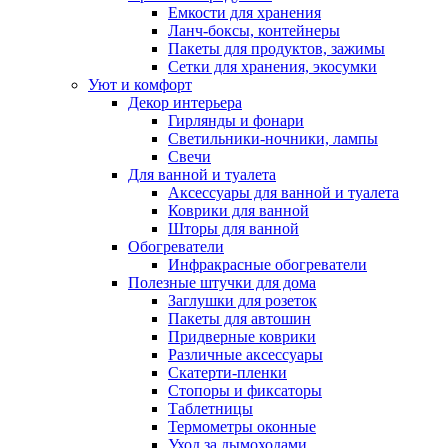
Емкости для хранения
Ланч-боксы, контейнеры
Пакеты для продуктов, зажимы
Сетки для хранения, экосумки
Уют и комфорт
Декор интерьера
Гирлянды и фонари
Светильники-ночники, лампы
Свечи
Для ванной и туалета
Аксессуары для ванной и туалета
Коврики для ванной
Шторы для ванной
Обогреватели
Инфракрасные обогреватели
Полезные штучки для дома
Заглушки для розеток
Пакеты для автошин
Придверные коврики
Различные аксессуары
Скатерти-пленки
Стопоры и фиксаторы
Таблетницы
Термометры оконные
Уход за дымоходами