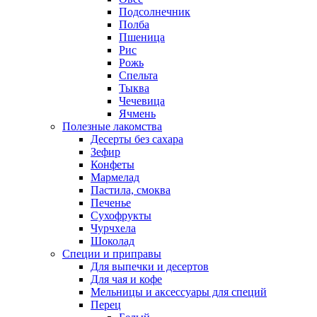
Подсолнечник
Полба
Пшеница
Рис
Рожь
Спельта
Тыква
Чечевица
Ячмень
Полезные лакомства
Десерты без сахара
Зефир
Конфеты
Мармелад
Пастила, смоква
Печенье
Сухофрукты
Чурчхела
Шоколад
Специи и приправы
Для выпечки и десертов
Для чая и кофе
Мельницы и аксессуары для специй
Перец