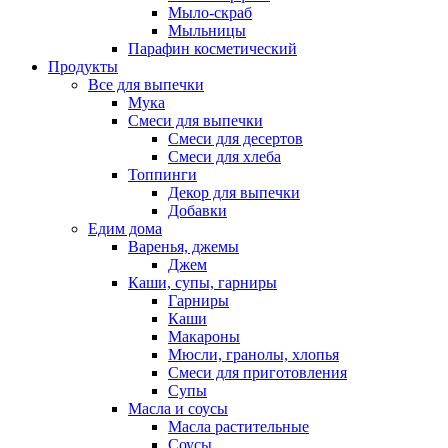
Мыло-скраб
Мыльницы
Парафин косметический
Продукты
Все для выпечки
Мука
Смеси для выпечки
Смеси для десертов
Смеси для хлеба
Топпинги
Декор для выпечки
Добавки
Едим дома
Варенья, джемы
Джем
Каши, супы, гарниры
Гарниры
Каши
Макароны
Мюсли, гранолы, хлопья
Смеси для приготовления
Супы
Масла и соусы
Масла растительные
Соусы