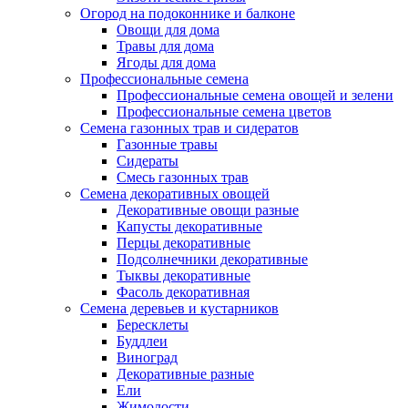
Огород на подоконнике и балконе
Овощи для дома
Травы для дома
Ягоды для дома
Профессиональные семена
Профессиональные семена овощей и зелени
Профессиональные семена цветов
Семена газонных трав и сидератов
Газонные травы
Сидераты
Смесь газонных трав
Семена декоративных овощей
Декоративные овощи разные
Капусты декоративные
Перцы декоративные
Подсолнечники декоративные
Тыквы декоративные
Фасоль декоративная
Семена деревьев и кустарников
Бересклеты
Буддлеи
Виноград
Декоративные разные
Ели
Жимолости