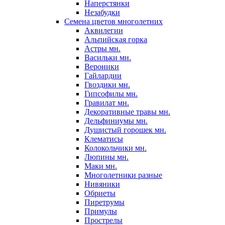
Наперстянки
Незабудки
Семена цветов многолетних
Аквилегии
Альпийская горка
Астры мн.
Васильки мн.
Вероники
Гайлардии
Гвоздики мн.
Гипсофилы мн.
Гравилат мн.
Декоративные травы мн.
Дельфиниумы мн.
Душистый горошек мн.
Клематисы
Колокольчики мн.
Люпины мн.
Маки мн.
Многолетники разные
Нивяники
Обриеты
Пиретрумы
Примулы
Прострелы