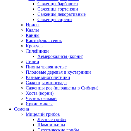
Саженцы барбариса
Саженцы гортензии
Саженцы декоративные
Саженцы сирени
Ирисы
Каллы
Канны
Картофель - севок
Крокусы
Лилейники
Хемерокалисы (корни)
Лилии
Пионы травянистые
Плодовые деревья и кустарники
Разные многолетники
Саженцы винограда
Саженцы роз (выращены в Сибири)
Хоста (корни)
Чеснок озимый
Яркие миксы
Семена
Мицелий грибов
Лесные грибы
Шампиньоны
Экзотические грибы