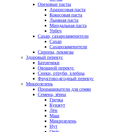
Ореховые пасты
Арахисовая паста
Кокосовая паста
Льняная паста
Миндальная паста
Урбеч
Сахар, сахарозаменители
Сахар
Сахарозаменители
Сиропы, пекмезы
Здоровый перекус
Батончики
Овощной перекус
Снеки, отруби, хлебцы
Фруктово-ягодный перекус
Микрозелень
Проращиватели для семян
Семена, зёрна
Гречка
Кунжут
Лён
Маш
Микрозелень
Нут
Овёс