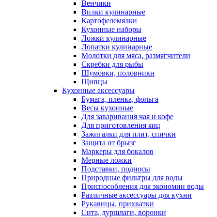
Венчики
Вилки кулинарные
Картофелемялки
Кухонные наборы
Ложки кулинарные
Лопатки кулинарные
Молотки для мяса, размягчители
Скребки для рыбы
Шумовки, половники
Щипцы
Кухонные аксессуары
Бумага, пленка, фольга
Весы кухонные
Для заваривания чая и кофе
Для приготовления яиц
Зажигалки для плит, спички
Защита от брызг
Маркеры для бокалов
Мерные ложки
Подставки, подносы
Природные фильтры для воды
Приспособления для экономии воды
Различные аксессуары для кухни
Рукавицы, прихватки
Сита, дуршлаги, воронки