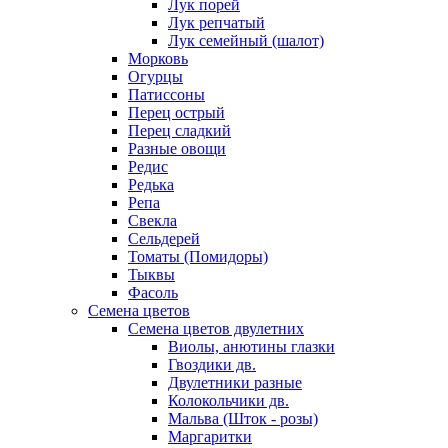
Лук порей
Лук репчатый
Лук семейный (шалот)
Морковь
Огурцы
Патиссоны
Перец острый
Перец сладкий
Разные овощи
Редис
Редька
Репа
Свекла
Сельдерей
Томаты (Помидоры)
Тыквы
Фасоль
Семена цветов
Семена цветов двулетних
Виолы, анютины глазки
Гвоздики дв.
Двулетники разные
Колокольчики дв.
Мальва (Шток - розы)
Маргаритки