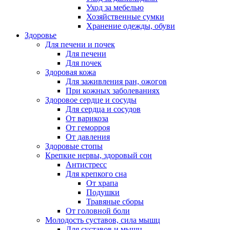
Уход за мебелью
Хозяйственные сумки
Хранение одежды, обуви
Здоровье
Для печени и почек
Для печени
Для почек
Здоровая кожа
Для заживления ран, ожогов
При кожных заболеваниях
Здоровое сердце и сосуды
Для сердца и сосудов
От варикоза
От геморроя
От давления
Здоровые стопы
Крепкие нервы, здоровый сон
Антистресс
Для крепкого сна
От храпа
Подушки
Травяные сборы
От головной боли
Молодость суставов, сила мышц
Для суставов и мышц