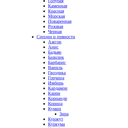
Голубая
Каменная
Красная
Морская
Поваренная
Розовая
Черная
Специи и пряности
Ажгон
Анис
Бадьян
Базилик
Барбарис
Ваниль
Гвоздика
Горчица
Имбирь
Кардамон
Карри
Кориандр
Корица
Кумин
Зира
Кунжут
Куркума