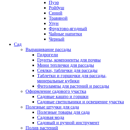
Пуэр
Ройбуш
Синий
Травяной
Улун
Фруктово-ягодный
Чайные напитки
Черный
Сад
Выращивание рассады
Гидрогели
Грунты, компоненты для почвы
Мини теплички для рассады
Сеялки, таблички для рассады
Таблетки и горшочки для рассады,
минеральные кубики
Фитолампы для растений и рассады
Оформление садового участка
Садовые кашпо и горшки
Садовые светильники и освещение участка
Полезные штучки для сада
Полезные товары для сада
Садовая мода
Садовый и ручной инструмент
Полив растений