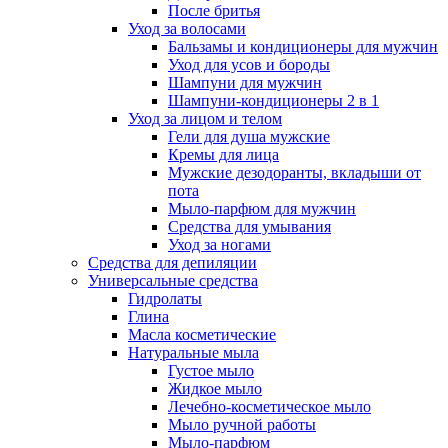
После бритья
Уход за волосами
Бальзамы и кондиционеры для мужчин
Уход для усов и бороды
Шампуни для мужчин
Шампуни-кондиционеры 2 в 1
Уход за лицом и телом
Гели для душа мужские
Кремы для лица
Мужские дезодоранты, вкладыши от
пота
Мыло-парфюм для мужчин
Средства для умывания
Уход за ногами
Средства для депиляции
Универсальные средства
Гидролаты
Глина
Масла косметические
Натуральные мыла
Густое мыло
Жидкое мыло
Лечебно-косметическое мыло
Мыло ручной работы
Мыло-парфюм