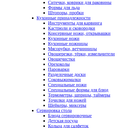
Ситечки, коврики для раковины
Формы для льда
Штопоры, пробки
Кухонные принадлежности
Инструменты для карвинга
Кастрюли и сковородки
Консервные ножи, открывашки
Кухонные ножи
Кухонные ножницы
Мясорубки, ветчинницы
Овощерезки, тёрки, измельчители
Овощечистки
Орехоколы
Пароварки
Разделочные доски
Соковыжималки
Специальные ножи
Специальные формы для блюд
Термометры, шприцы, таймеры
Точилки для ножей
Шейкеры, миксеры
Сервировка стола
Блюда сервировочные
Детская посуда
Кольца для салфеток