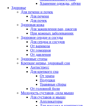
Хранение одежды, обуви
Здоровье
Для печени и почек
Для печени
Для почек
Здоровая кожа
Для заживления ран, ожогов
При кожных заболеваниях
Здоровое сердце и сосуды
Для сердца и сосудов
От варикоза
От геморроя
От давления
Здоровые стопы
Крепкие нервы, здоровый сон
Антистресс
Для крепкого сна
От храпа
Подушки
Травяные сборы
От головной боли
Молодость суставов, сила мышц
Для суставов и мышц
Аппликаторы
Для массажа и компрессов