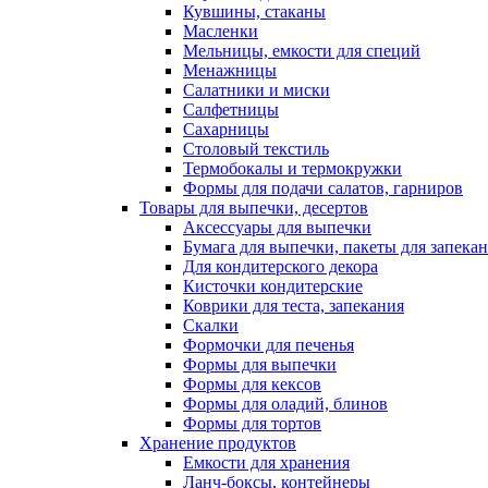
Кувшины, стаканы
Масленки
Мельницы, емкости для специй
Менажницы
Салатники и миски
Салфетницы
Сахарницы
Столовый текстиль
Термобокалы и термокружки
Формы для подачи салатов, гарниров
Товары для выпечки, десертов
Аксессуары для выпечки
Бумага для выпечки, пакеты для запека
Для кондитерского декора
Кисточки кондитерские
Коврики для теста, запекания
Скалки
Формочки для печенья
Формы для выпечки
Формы для кексов
Формы для оладий, блинов
Формы для тортов
Хранение продуктов
Емкости для хранения
Ланч-боксы, контейнеры