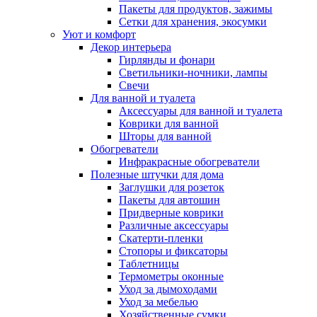
Пакеты для продуктов, зажимы
Сетки для хранения, экосумки
Уют и комфорт
Декор интерьера
Гирлянды и фонари
Светильники-ночники, лампы
Свечи
Для ванной и туалета
Аксессуары для ванной и туалета
Коврики для ванной
Шторы для ванной
Обогреватели
Инфракрасные обогреватели
Полезные штучки для дома
Заглушки для розеток
Пакеты для автошин
Придверные коврики
Различные аксессуары
Скатерти-пленки
Стопоры и фиксаторы
Таблетницы
Термометры оконные
Уход за дымоходами
Уход за мебелью
Хозяйственные сумки