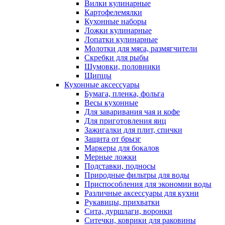
Вилки кулинарные
Картофелемялки
Кухонные наборы
Ложки кулинарные
Лопатки кулинарные
Молотки для мяса, размягчители
Скребки для рыбы
Шумовки, половники
Щипцы
Кухонные аксессуары
Бумага, пленка, фольга
Весы кухонные
Для заваривания чая и кофе
Для приготовления яиц
Зажигалки для плит, спички
Защита от брызг
Маркеры для бокалов
Мерные ложки
Подставки, подносы
Природные фильтры для воды
Приспособления для экономии воды
Различные аксессуары для кухни
Рукавицы, прихватки
Сита, дуршлаги, воронки
Ситечки, коврики для раковины