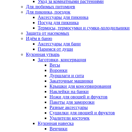
Уход за комнатными растениями
Для любимых питомцев
Для пикника, поездок
Аксессуары для пикника
Посуда для пикника
Термосы, термосумки и сумки-холодильники
Защита от насекомых
Идём в баню
Аксессуары для бани
Паримся от души
Кухонная утварь
Заготовки, консервация
Весы
Воронки
Дуршлаги и сита
Закаточные машинки
Крышки для консервирования
Наклейки на банки
Ножи для овощей и фруктов
Пакеты для заморозки
Разные аксессуары
Сушилки для овощей и фруктов
Удалители косточек
Кухонная навеска
Венчики