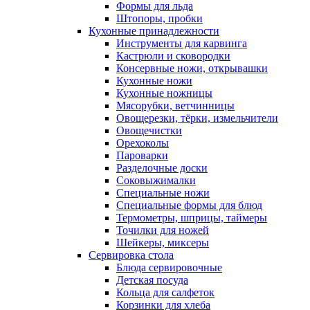
Формы для льда
Штопоры, пробки
Кухонные принадлежности
Инструменты для карвинга
Кастрюли и сковородки
Консервные ножи, открывашки
Кухонные ножи
Кухонные ножницы
Мясорубки, ветчинницы
Овощерезки, тёрки, измельчители
Овощечистки
Орехоколы
Пароварки
Разделочные доски
Соковыжималки
Специальные ножи
Специальные формы для блюд
Термометры, шприцы, таймеры
Точилки для ножей
Шейкеры, миксеры
Сервировка стола
Блюда сервировочные
Детская посуда
Кольца для салфеток
Корзинки для хлеба