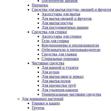
Поглотители запахов
Перчатки
Средства для мытья посуды, овощей и фрукто
Аксессуары для мытья
Для мытья овощей и фруктов
Для мытья посуды
Для посудомоечных машин
Средства для стирки
Аксессуары для стирки
Гели для стирки
Кондиционеры и ополаскиватели
Отбеливатели и пятновыводители
Средства для глажки
Стиральные порошки
Чистящие средства
Для ванной и туалета
Для кухни
Для мытья окон и зеркал
Для мытья полов
Для прочистки труб
Для удаления накипи
Универсальные чистящие средства
Для домашних растений
Горшки и кашпо
Грунты