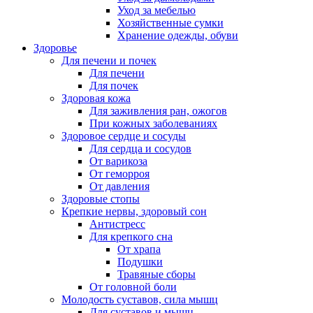
Уход за мебелью
Хозяйственные сумки
Хранение одежды, обуви
Здоровье
Для печени и почек
Для печени
Для почек
Здоровая кожа
Для заживления ран, ожогов
При кожных заболеваниях
Здоровое сердце и сосуды
Для сердца и сосудов
От варикоза
От геморроя
От давления
Здоровые стопы
Крепкие нервы, здоровый сон
Антистресс
Для крепкого сна
От храпа
Подушки
Травяные сборы
От головной боли
Молодость суставов, сила мышц
Для суставов и мышц