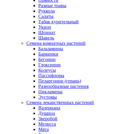
Пряности
Разные травы
Руккола
Салаты
Табак курительный
Укроп
Шпинат
Щавель
Семена комнатных растений
Бальзамины
Барвинки
Бегонии
Глоксинии
Колеусы
Пассифлоры
Пеларгонии (герань)
Разнообразные растения
Цикламены
Эустомы
Семена лекарственных растений
Валериана
Душица
Зверобой
Мелисса
Мята