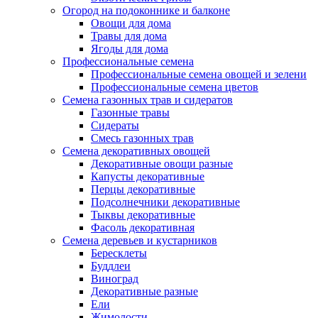
Огород на подоконнике и балконе
Овощи для дома
Травы для дома
Ягоды для дома
Профессиональные семена
Профессиональные семена овощей и зелени
Профессиональные семена цветов
Семена газонных трав и сидератов
Газонные травы
Сидераты
Смесь газонных трав
Семена декоративных овощей
Декоративные овощи разные
Капусты декоративные
Перцы декоративные
Подсолнечники декоративные
Тыквы декоративные
Фасоль декоративная
Семена деревьев и кустарников
Бересклеты
Буддлеи
Виноград
Декоративные разные
Ели
Жимолости