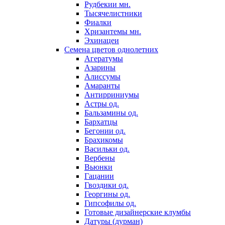
Рудбекии мн.
Тысячелистники
Фиалки
Хризантемы мн.
Эхинацеи
Семена цветов однолетних
Агератумы
Азарины
Алиссумы
Амаранты
Антирриниумы
Астры од.
Бальзамины од.
Бархатцы
Бегонии од.
Брахикомы
Васильки од.
Вербены
Вьюнки
Гацании
Гвоздики од.
Георгины од.
Гипсофилы од.
Готовые дизайнерские клумбы
Датуры (дурман)