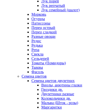
Лук порей
Лук репчатый
Лук семейный (шалот)
Морковь
Огурцы
Патиссоны
Перец острый
Перец сладкий
Разные овощи
Редис
Редька
Репа
Свекла
Сельдерей
Томаты (Помидоры)
Тыквы
Фасоль
Семена цветов
Семена цветов двулетних
Виолы, анютины глазки
Гвоздики дв.
Двулетники разные
Колокольчики дв.
Мальва (Шток - розы)
Маргаритки