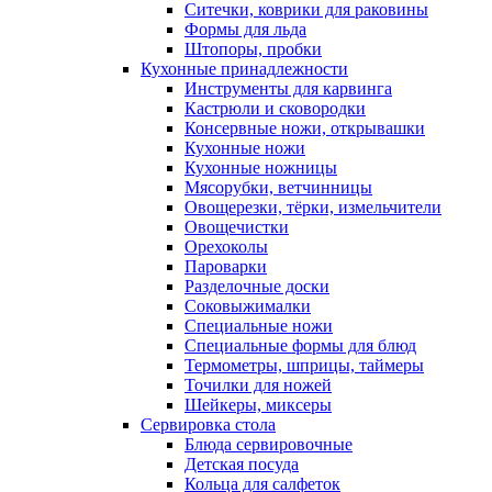
Ситечки, коврики для раковины
Формы для льда
Штопоры, пробки
Кухонные принадлежности
Инструменты для карвинга
Кастрюли и сковородки
Консервные ножи, открывашки
Кухонные ножи
Кухонные ножницы
Мясорубки, ветчинницы
Овощерезки, тёрки, измельчители
Овощечистки
Орехоколы
Пароварки
Разделочные доски
Соковыжималки
Специальные ножи
Специальные формы для блюд
Термометры, шприцы, таймеры
Точилки для ножей
Шейкеры, миксеры
Сервировка стола
Блюда сервировочные
Детская посуда
Кольца для салфеток