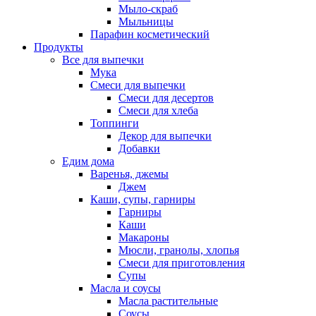
Мыло-скраб
Мыльницы
Парафин косметический
Продукты
Все для выпечки
Мука
Смеси для выпечки
Смеси для десертов
Смеси для хлеба
Топпинги
Декор для выпечки
Добавки
Едим дома
Варенья, джемы
Джем
Каши, супы, гарниры
Гарниры
Каши
Макароны
Мюсли, гранолы, хлопья
Смеси для приготовления
Супы
Масла и соусы
Масла растительные
Соусы