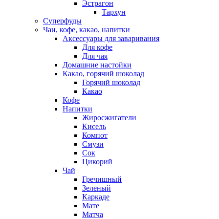
Эстрагон
Тархун
Суперфуды
Чаи, кофе, какао, напитки
Аксессуары для заваривания
Для кофе
Для чая
Домашние настойки
Какао, горячий шоколад
Горячий шоколад
Какао
Кофе
Напитки
Жиросжигатели
Кисель
Компот
Смузи
Сок
Цикорий
Чай
Гречишный
Зеленый
Каркаде
Мате
Матча