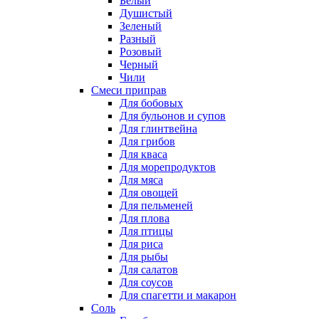
Белый
Душистый
Зеленый
Разный
Розовый
Черный
Чили
Смеси приправ
Для бобовых
Для бульонов и супов
Для глинтвейна
Для грибов
Для кваса
Для морепродуктов
Для мяса
Для овощей
Для пельменей
Для плова
Для птицы
Для риса
Для рыбы
Для салатов
Для соусов
Для спагетти и макарон
Соль