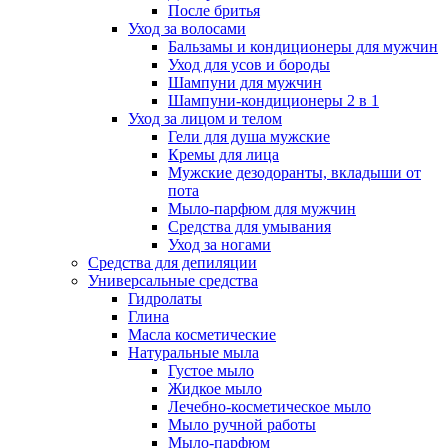
После бритья
Уход за волосами
Бальзамы и кондиционеры для мужчин
Уход для усов и бороды
Шампуни для мужчин
Шампуни-кондиционеры 2 в 1
Уход за лицом и телом
Гели для душа мужские
Кремы для лица
Мужские дезодоранты, вкладыши от
пота
Мыло-парфюм для мужчин
Средства для умывания
Уход за ногами
Средства для депиляции
Универсальные средства
Гидролаты
Глина
Масла косметические
Натуральные мыла
Густое мыло
Жидкое мыло
Лечебно-косметическое мыло
Мыло ручной работы
Мыло-парфюм