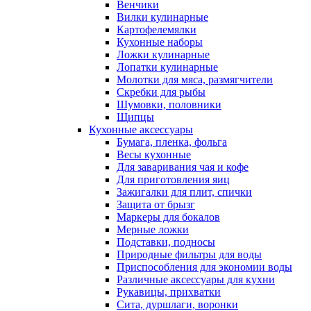
Венчики
Вилки кулинарные
Картофелемялки
Кухонные наборы
Ложки кулинарные
Лопатки кулинарные
Молотки для мяса, размягчители
Скребки для рыбы
Шумовки, половники
Щипцы
Кухонные аксессуары
Бумага, пленка, фольга
Весы кухонные
Для заваривания чая и кофе
Для приготовления яиц
Зажигалки для плит, спички
Защита от брызг
Маркеры для бокалов
Мерные ложки
Подставки, подносы
Природные фильтры для воды
Приспособления для экономии воды
Различные аксессуары для кухни
Рукавицы, прихватки
Сита, дуршлаги, воронки