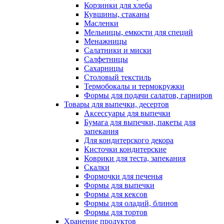
Корзинки для хлеба
Кувшины, стаканы
Масленки
Мельницы, емкости для специй
Менажницы
Салатники и миски
Салфетницы
Сахарницы
Столовый текстиль
Термобокалы и термокружки
Формы для подачи салатов, гарниров
Товары для выпечки, десертов
Аксессуары для выпечки
Бумага для выпечки, пакеты для
запекания
Для кондитерского декора
Кисточки кондитерские
Коврики для теста, запекания
Скалки
Формочки для печенья
Формы для выпечки
Формы для кексов
Формы для оладий, блинов
Формы для тортов
Хранение продуктов