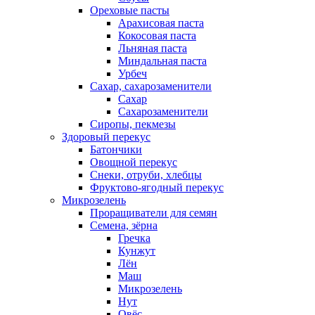
Ореховые пасты
Арахисовая паста
Кокосовая паста
Льняная паста
Миндальная паста
Урбеч
Сахар, сахарозаменители
Сахар
Сахарозаменители
Сиропы, пекмезы
Здоровый перекус
Батончики
Овощной перекус
Снеки, отруби, хлебцы
Фруктово-ягодный перекус
Микрозелень
Проращиватели для семян
Семена, зёрна
Гречка
Кунжут
Лён
Маш
Микрозелень
Нут
Овёс