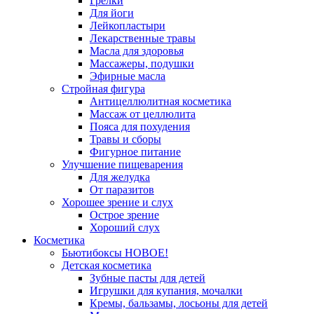
Грелки
Для йоги
Лейкопластыри
Лекарственные травы
Масла для здоровья
Массажеры, подушки
Эфирные масла
Стройная фигура
Антицеллюлитная косметика
Массаж от целлюлита
Пояса для похудения
Травы и сборы
Фигурное питание
Улучшение пищеварения
Для желудка
От паразитов
Хорошее зрение и слух
Острое зрение
Хороший слух
Косметика
Бьютибоксы НОВОЕ!
Детская косметика
Зубные пасты для детей
Игрушки для купания, мочалки
Кремы, бальзамы, лосьоны для детей