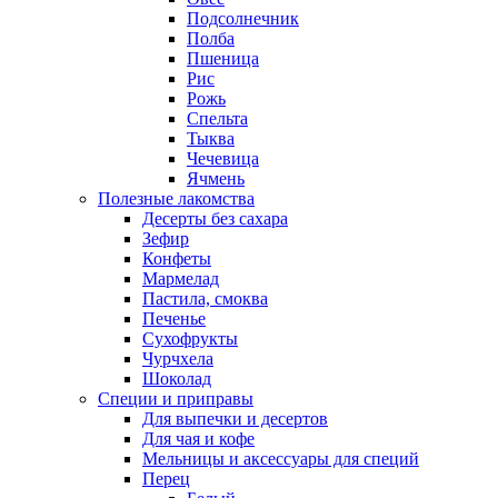
Подсолнечник
Полба
Пшеница
Рис
Рожь
Спельта
Тыква
Чечевица
Ячмень
Полезные лакомства
Десерты без сахара
Зефир
Конфеты
Мармелад
Пастила, смоква
Печенье
Сухофрукты
Чурчхела
Шоколад
Специи и приправы
Для выпечки и десертов
Для чая и кофе
Мельницы и аксессуары для специй
Перец