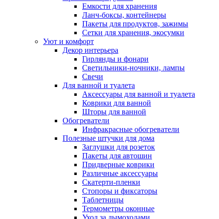
Емкости для хранения
Ланч-боксы, контейнеры
Пакеты для продуктов, зажимы
Сетки для хранения, экосумки
Уют и комфорт
Декор интерьера
Гирлянды и фонари
Светильники-ночники, лампы
Свечи
Для ванной и туалета
Аксессуары для ванной и туалета
Коврики для ванной
Шторы для ванной
Обогреватели
Инфракрасные обогреватели
Полезные штучки для дома
Заглушки для розеток
Пакеты для автошин
Придверные коврики
Различные аксессуары
Скатерти-пленки
Стопоры и фиксаторы
Таблетницы
Термометры оконные
Уход за дымоходами