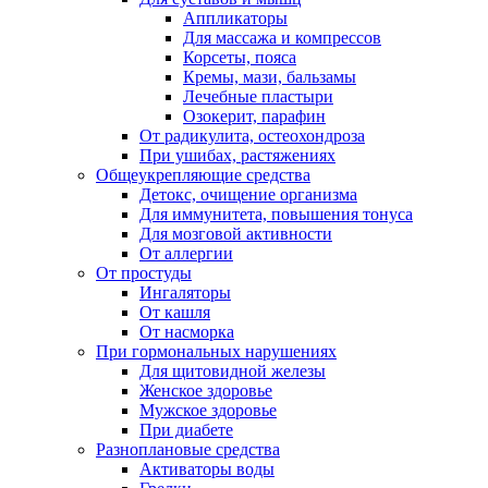
Аппликаторы
Для массажа и компрессов
Корсеты, пояса
Кремы, мази, бальзамы
Лечебные пластыри
Озокерит, парафин
От радикулита, остеохондроза
При ушибах, растяжениях
Общеукрепляющие средства
Детокс, очищение организма
Для иммунитета, повышения тонуса
Для мозговой активности
От аллергии
От простуды
Ингаляторы
От кашля
От насморка
При гормональных нарушениях
Для щитовидной железы
Женское здоровье
Мужское здоровье
При диабете
Разноплановые средства
Активаторы воды