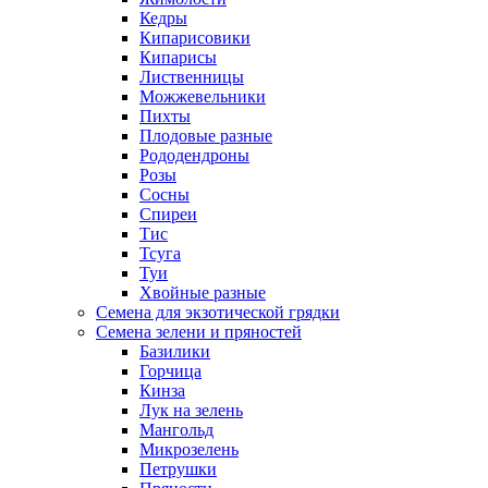
Кедры
Кипарисовики
Кипарисы
Лиственницы
Можжевельники
Пихты
Плодовые разные
Рододендроны
Розы
Сосны
Спиреи
Тис
Тсуга
Туи
Хвойные разные
Семена для экзотической грядки
Семена зелени и пряностей
Базилики
Горчица
Кинза
Лук на зелень
Мангольд
Микрозелень
Петрушки