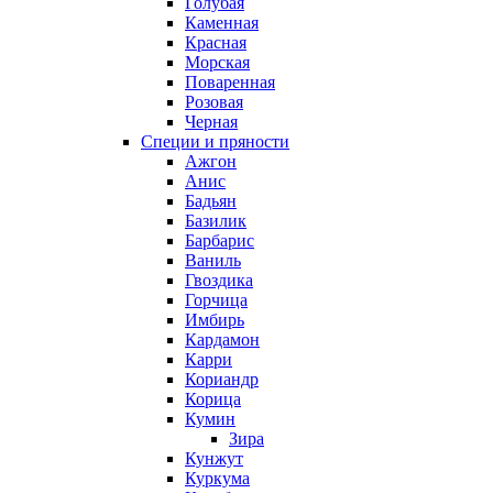
Голубая
Каменная
Красная
Морская
Поваренная
Розовая
Черная
Специи и пряности
Ажгон
Анис
Бадьян
Базилик
Барбарис
Ваниль
Гвоздика
Горчица
Имбирь
Кардамон
Карри
Кориандр
Корица
Кумин
Зира
Кунжут
Куркума