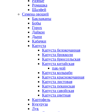
Разные
Ромашка
Шалфей
Семена овощей
Баклажаны
Бобы
Горох
Дайкон
Дыни
Кабачки
Капуста
Капуста белокочанная
Капуста брокколи
Капуста брюссельская
Капуста китайская
пак-чой
Капуста кольраби
Капуста краснокочанная
Капуста листовая
Капуста пекинская
Капуста савойская
Капуста цветная
Картофель
Кукуруза
Лук