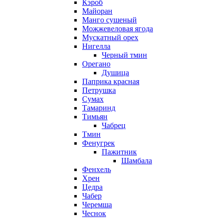
Кэроб
Майоран
Манго сушеный
Можжевеловая ягода
Мускатный орех
Нигелла
Черный тмин
Орегано
Душица
Паприка красная
Петрушка
Сумах
Тамаринд
Тимьян
Чабрец
Тмин
Фенугрек
Пажитник
Шамбала
Фенхель
Хрен
Цедра
Чабер
Черемша
Чеснок