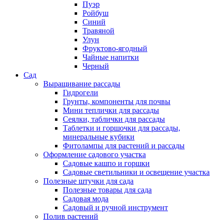
Пуэр
Ройбуш
Синий
Травяной
Улун
Фруктово-ягодный
Чайные напитки
Черный
Сад
Выращивание рассады
Гидрогели
Грунты, компоненты для почвы
Мини теплички для рассады
Сеялки, таблички для рассады
Таблетки и горшочки для рассады,
минеральные кубики
Фитолампы для растений и рассады
Оформление садового участка
Садовые кашпо и горшки
Садовые светильники и освещение участка
Полезные штучки для сада
Полезные товары для сада
Садовая мода
Садовый и ручной инструмент
Полив растений