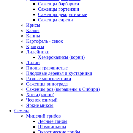
Саженцы барбариса
Саженцы гортензии
Саженцы декоративные
Саженцы сирени
Ирисы
Каллы
Канны
Картофель - севок
Крокусы
Лилейники
Хемерокалисы (корни)
Лилии
Пионы травянистые
Плодовые деревья и кустарники
Разные многолетники
Саженцы винограда
Саженцы роз (выращены в Сибири)
Хоста (корни)
Чеснок озимый
Яркие миксы
Семена
Мицелий грибов
Лесные грибы
Шампиньоны
Экзотические грибы