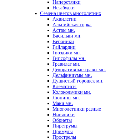
Наперстянки
Незабудки
Семена цветов многолетних
Аквилегии
Альпийская горка
Астры мн.
Васильки мн.
Вероники
Гайлардии
Гвоздики мн.
Гипсофилы мн.
Гравилат мн.
Декоративные травы мн.
Дельфиниумы мн.
Душистый горошек мн.
Клематисы
Колокольчики мн.
Люпины мн.
Маки мн.
Многолетники разные
Нивяники
Обриеты
Пиретрумы
Примулы
Прострелы