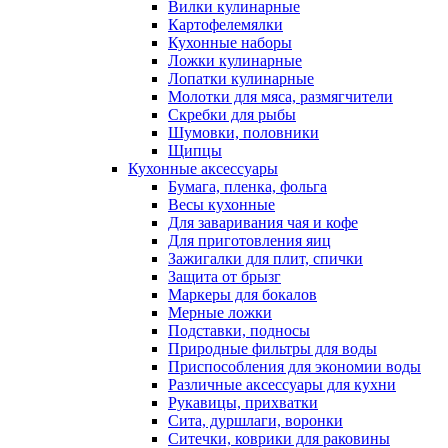
Вилки кулинарные
Картофелемялки
Кухонные наборы
Ложки кулинарные
Лопатки кулинарные
Молотки для мяса, размягчители
Скребки для рыбы
Шумовки, половники
Щипцы
Кухонные аксессуары
Бумага, пленка, фольга
Весы кухонные
Для заваривания чая и кофе
Для приготовления яиц
Зажигалки для плит, спички
Защита от брызг
Маркеры для бокалов
Мерные ложки
Подставки, подносы
Природные фильтры для воды
Приспособления для экономии воды
Различные аксессуары для кухни
Рукавицы, прихватки
Сита, дуршлаги, воронки
Ситечки, коврики для раковины