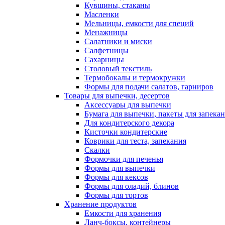
Кувшины, стаканы
Масленки
Мельницы, емкости для специй
Менажницы
Салатники и миски
Салфетницы
Сахарницы
Столовый текстиль
Термобокалы и термокружки
Формы для подачи салатов, гарниров
Товары для выпечки, десертов
Аксессуары для выпечки
Бумага для выпечки, пакеты для запека
Для кондитерского декора
Кисточки кондитерские
Коврики для теста, запекания
Скалки
Формочки для печенья
Формы для выпечки
Формы для кексов
Формы для оладий, блинов
Формы для тортов
Хранение продуктов
Емкости для хранения
Ланч-боксы, контейнеры