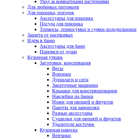
Уход за комнатными растениями
Для любимых питомцев
Для пикника, поездок
Аксессуары для пикника
Посуда для пикника
Термосы, термосумки и сумки-холодильники
Защита от насекомых
Идём в баню
Аксессуары для бани
Паримся от души
Кухонная утварь
Заготовки, консервация
Весы
Воронки
Дуршлаги и сита
Закаточные машинки
Крышки для консервирования
Наклейки на банки
Ножи для овощей и фруктов
Пакеты для заморозки
Разные аксессуары
Сушилки для овощей и фруктов
Удалители косточек
Кухонная навеска
Венчики