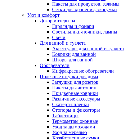
Пакеты для продуктов, зажимы
Сетки для хранения, экосумки
Уют и комфорт
Декор интерьера
Гирлянды и фонари
Светильники-ночники, лампы
Свечи
Для ванной и туалета
Аксессуары для ванной и туалета
Коврики для ванной
Шторы для ванной
Обогреватели
Инфракрасные обогреватели
Полезные штучки для дома
Заглушки для розеток
Пакеты для автошин
Придверные коврики
Различные аксессуары
Скатерти-пленки
Стопоры и фиксаторы
Таблетницы
Термометры оконные
Уход за дымоходами
Уход за мебелью
Хозяйственные сумки