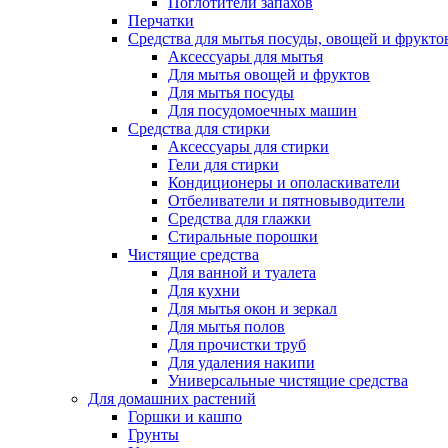
Поглотители запахов
Перчатки
Средства для мытья посуды, овощей и фрукто
Аксессуары для мытья
Для мытья овощей и фруктов
Для мытья посуды
Для посудомоечных машин
Средства для стирки
Аксессуары для стирки
Гели для стирки
Кондиционеры и ополаскиватели
Отбеливатели и пятновыводители
Средства для глажки
Стиральные порошки
Чистящие средства
Для ванной и туалета
Для кухни
Для мытья окон и зеркал
Для мытья полов
Для прочистки труб
Для удаления накипи
Универсальные чистящие средства
Для домашних растений
Горшки и кашпо
Грунты