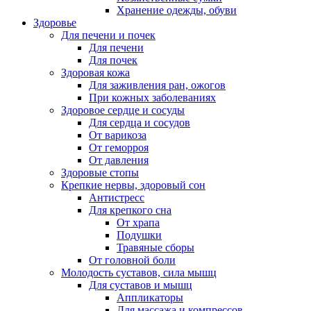
Хранение одежды, обуви
Здоровье
Для печени и почек
Для печени
Для почек
Здоровая кожа
Для заживления ран, ожогов
При кожных заболеваниях
Здоровое сердце и сосуды
Для сердца и сосудов
От варикоза
От геморроя
От давления
Здоровые стопы
Крепкие нервы, здоровый сон
Антистресс
Для крепкого сна
От храпа
Подушки
Травяные сборы
От головной боли
Молодость суставов, сила мышц
Для суставов и мышц
Аппликаторы
Для массажа и компрессов