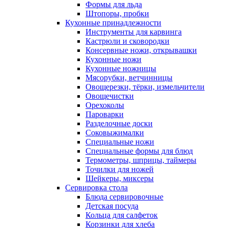
Формы для льда
Штопоры, пробки
Кухонные принадлежности
Инструменты для карвинга
Кастрюли и сковородки
Консервные ножи, открывашки
Кухонные ножи
Кухонные ножницы
Мясорубки, ветчинницы
Овощерезки, тёрки, измельчители
Овощечистки
Орехоколы
Пароварки
Разделочные доски
Соковыжималки
Специальные ножи
Специальные формы для блюд
Термометры, шприцы, таймеры
Точилки для ножей
Шейкеры, миксеры
Сервировка стола
Блюда сервировочные
Детская посуда
Кольца для салфеток
Корзинки для хлеба