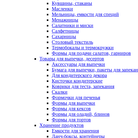
Кувшины, стаканы
Масленки
Мельницы, емкости для специй
Менажницы
Салатники и миски
Салфетницы
Сахарницы
Столовый текстиль
Термобокалы и термокружки
Формы для подачи салатов, гарниров
Товары для выпечки, десертов
Аксессуары для выпечки
Бумага для выпечки, пакеты для запека
Для кондитерского декора
Кисточки кондитерские
Коврики для теста, запекания
Скалки
Формочки для печенья
Формы для выпечки
Формы для кексов
Формы для оладий, блинов
Формы для тортов
Хранение продуктов
Емкости для хранения
Ланч-боксы, контейнеры