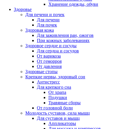
Хранение одежды, обуви
Здоровье
Для печени и почек
Для печени
Для почек
Здоровая кожа
Для заживления ран, ожогов
При кожных заболеваниях
Здоровое сердце и сосуды
Для сердца и сосудов
От варикоза
От геморроя
От давления
Здоровые стопы
Крепкие нервы, здоровый сон
Антистресс
Для крепкого сна
От храпа
Подушки
Травяные сборы
От головной боли
Молодость суставов, сила мышц
Для суставов и мышц
Аппликаторы
Для массажа и компрессов