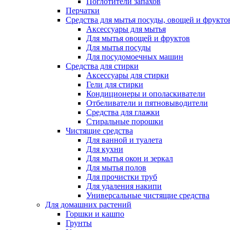
Поглотители запахов
Перчатки
Средства для мытья посуды, овощей и фрукто
Аксессуары для мытья
Для мытья овощей и фруктов
Для мытья посуды
Для посудомоечных машин
Средства для стирки
Аксессуары для стирки
Гели для стирки
Кондиционеры и ополаскиватели
Отбеливатели и пятновыводители
Средства для глажки
Стиральные порошки
Чистящие средства
Для ванной и туалета
Для кухни
Для мытья окон и зеркал
Для мытья полов
Для прочистки труб
Для удаления накипи
Универсальные чистящие средства
Для домашних растений
Горшки и кашпо
Грунты