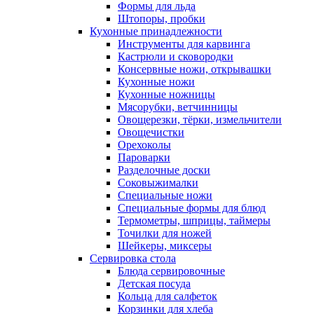
Формы для льда
Штопоры, пробки
Кухонные принадлежности
Инструменты для карвинга
Кастрюли и сковородки
Консервные ножи, открывашки
Кухонные ножи
Кухонные ножницы
Мясорубки, ветчинницы
Овощерезки, тёрки, измельчители
Овощечистки
Орехоколы
Пароварки
Разделочные доски
Соковыжималки
Специальные ножи
Специальные формы для блюд
Термометры, шприцы, таймеры
Точилки для ножей
Шейкеры, миксеры
Сервировка стола
Блюда сервировочные
Детская посуда
Кольца для салфеток
Корзинки для хлеба