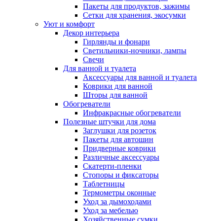
Пакеты для продуктов, зажимы
Сетки для хранения, экосумки
Уют и комфорт
Декор интерьера
Гирлянды и фонари
Светильники-ночники, лампы
Свечи
Для ванной и туалета
Аксессуары для ванной и туалета
Коврики для ванной
Шторы для ванной
Обогреватели
Инфракрасные обогреватели
Полезные штучки для дома
Заглушки для розеток
Пакеты для автошин
Придверные коврики
Различные аксессуары
Скатерти-пленки
Стопоры и фиксаторы
Таблетницы
Термометры оконные
Уход за дымоходами
Уход за мебелью
Хозяйственные сумки