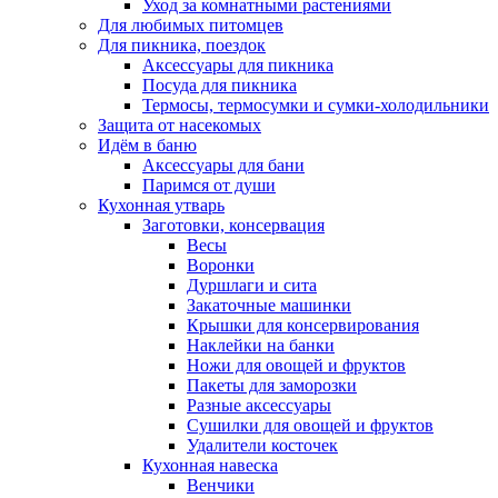
Уход за комнатными растениями
Для любимых питомцев
Для пикника, поездок
Аксессуары для пикника
Посуда для пикника
Термосы, термосумки и сумки-холодильники
Защита от насекомых
Идём в баню
Аксессуары для бани
Паримся от души
Кухонная утварь
Заготовки, консервация
Весы
Воронки
Дуршлаги и сита
Закаточные машинки
Крышки для консервирования
Наклейки на банки
Ножи для овощей и фруктов
Пакеты для заморозки
Разные аксессуары
Сушилки для овощей и фруктов
Удалители косточек
Кухонная навеска
Венчики