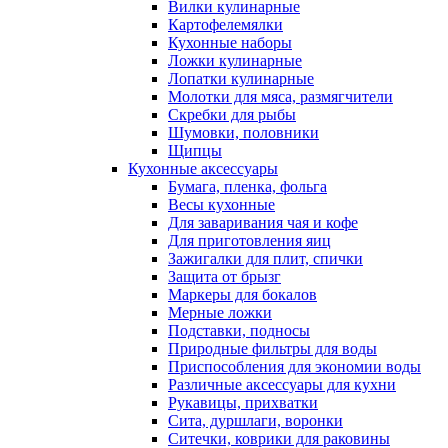
Вилки кулинарные
Картофелемялки
Кухонные наборы
Ложки кулинарные
Лопатки кулинарные
Молотки для мяса, размягчители
Скребки для рыбы
Шумовки, половники
Щипцы
Кухонные аксессуары
Бумага, пленка, фольга
Весы кухонные
Для заваривания чая и кофе
Для приготовления яиц
Зажигалки для плит, спички
Защита от брызг
Маркеры для бокалов
Мерные ложки
Подставки, подносы
Природные фильтры для воды
Приспособления для экономии воды
Различные аксессуары для кухни
Рукавицы, прихватки
Сита, дуршлаги, воронки
Ситечки, коврики для раковины