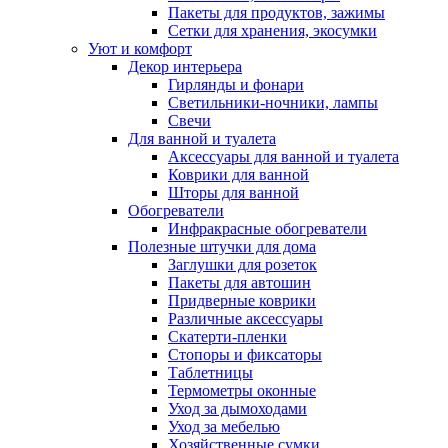
Пакеты для продуктов, зажимы
Сетки для хранения, экосумки
Уют и комфорт
Декор интерьера
Гирлянды и фонари
Светильники-ночники, лампы
Свечи
Для ванной и туалета
Аксессуары для ванной и туалета
Коврики для ванной
Шторы для ванной
Обогреватели
Инфракрасные обогреватели
Полезные штучки для дома
Заглушки для розеток
Пакеты для автошин
Придверные коврики
Различные аксессуары
Скатерти-пленки
Стопоры и фиксаторы
Таблетницы
Термометры оконные
Уход за дымоходами
Уход за мебелью
Хозяйственные сумки