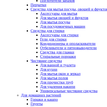
Поглотители запахов
Перчатки
Средства для мытья посуды, овощей и фрукто
Аксессуары для мытья
Для мытья овощей и фруктов
Для мытья посуды
Для посудомоечных машин
Средства для стирки
Аксессуары для стирки
Гели для стирки
Кондиционеры и ополаскиватели
Отбеливатели и пятновыводители
Средства для глажки
Стиральные порошки
Чистящие средства
Для ванной и туалета
Для кухни
Для мытья окон и зеркал
Для мытья полов
Для прочистки труб
Для удаления накипи
Универсальные чистящие средства
Для домашних растений
Горшки и кашпо
Грунты