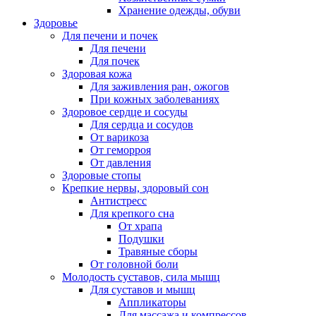
Хранение одежды, обуви
Здоровье
Для печени и почек
Для печени
Для почек
Здоровая кожа
Для заживления ран, ожогов
При кожных заболеваниях
Здоровое сердце и сосуды
Для сердца и сосудов
От варикоза
От геморроя
От давления
Здоровые стопы
Крепкие нервы, здоровый сон
Антистресс
Для крепкого сна
От храпа
Подушки
Травяные сборы
От головной боли
Молодость суставов, сила мышц
Для суставов и мышц
Аппликаторы
Для массажа и компрессов