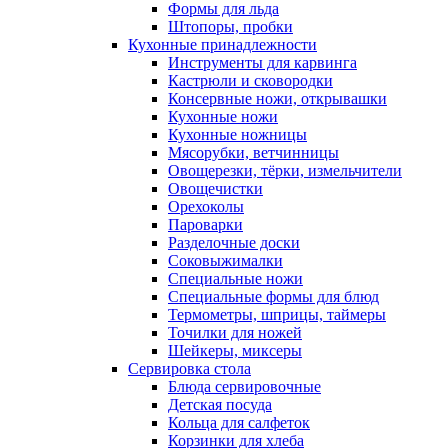
Формы для льда
Штопоры, пробки
Кухонные принадлежности
Инструменты для карвинга
Кастрюли и сковородки
Консервные ножи, открывашки
Кухонные ножи
Кухонные ножницы
Мясорубки, ветчинницы
Овощерезки, тёрки, измельчители
Овощечистки
Орехоколы
Пароварки
Разделочные доски
Соковыжималки
Специальные ножи
Специальные формы для блюд
Термометры, шприцы, таймеры
Точилки для ножей
Шейкеры, миксеры
Сервировка стола
Блюда сервировочные
Детская посуда
Кольца для салфеток
Корзинки для хлеба