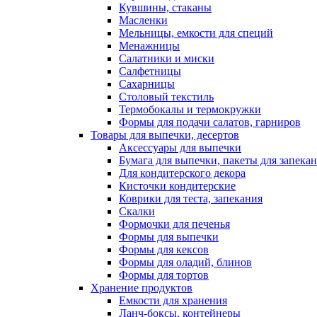
Кувшины, стаканы
Масленки
Мельницы, емкости для специй
Менажницы
Салатники и миски
Салфетницы
Сахарницы
Столовый текстиль
Термобокалы и термокружки
Формы для подачи салатов, гарниров
Товары для выпечки, десертов
Аксессуары для выпечки
Бумага для выпечки, пакеты для запека
Для кондитерского декора
Кисточки кондитерские
Коврики для теста, запекания
Скалки
Формочки для печенья
Формы для выпечки
Формы для кексов
Формы для оладий, блинов
Формы для тортов
Хранение продуктов
Емкости для хранения
Ланч-боксы, контейнеры