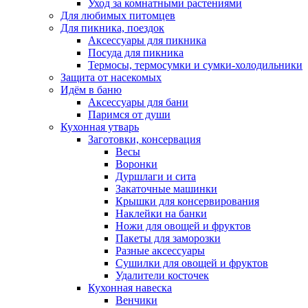
Уход за комнатными растениями
Для любимых питомцев
Для пикника, поездок
Аксессуары для пикника
Посуда для пикника
Термосы, термосумки и сумки-холодильники
Защита от насекомых
Идём в баню
Аксессуары для бани
Паримся от души
Кухонная утварь
Заготовки, консервация
Весы
Воронки
Дуршлаги и сита
Закаточные машинки
Крышки для консервирования
Наклейки на банки
Ножи для овощей и фруктов
Пакеты для заморозки
Разные аксессуары
Сушилки для овощей и фруктов
Удалители косточек
Кухонная навеска
Венчики