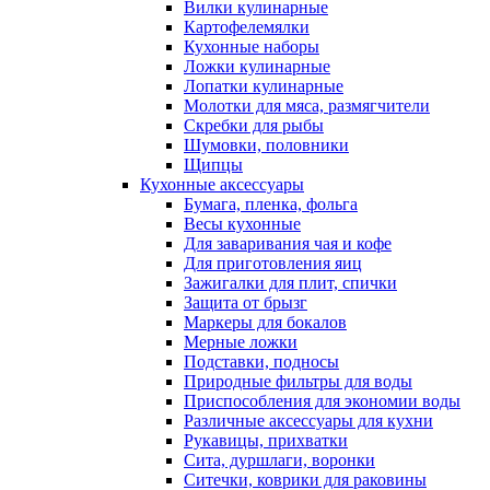
Вилки кулинарные
Картофелемялки
Кухонные наборы
Ложки кулинарные
Лопатки кулинарные
Молотки для мяса, размягчители
Скребки для рыбы
Шумовки, половники
Щипцы
Кухонные аксессуары
Бумага, пленка, фольга
Весы кухонные
Для заваривания чая и кофе
Для приготовления яиц
Зажигалки для плит, спички
Защита от брызг
Маркеры для бокалов
Мерные ложки
Подставки, подносы
Природные фильтры для воды
Приспособления для экономии воды
Различные аксессуары для кухни
Рукавицы, прихватки
Сита, дуршлаги, воронки
Ситечки, коврики для раковины