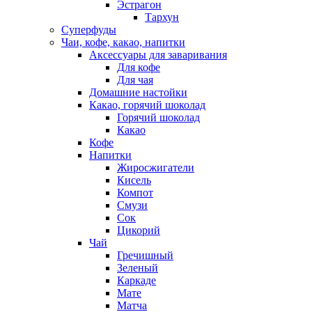
Эстрагон
Тархун
Суперфуды
Чаи, кофе, какао, напитки
Аксессуары для заваривания
Для кофе
Для чая
Домашние настойки
Какао, горячий шоколад
Горячий шоколад
Какао
Кофе
Напитки
Жиросжигатели
Кисель
Компот
Смузи
Сок
Цикорий
Чай
Гречишный
Зеленый
Каркаде
Мате
Матча