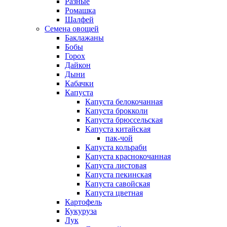
Разные
Ромашка
Шалфей
Семена овощей
Баклажаны
Бобы
Горох
Дайкон
Дыни
Кабачки
Капуста
Капуста белокочанная
Капуста брокколи
Капуста брюссельская
Капуста китайская
пак-чой
Капуста кольраби
Капуста краснокочанная
Капуста листовая
Капуста пекинская
Капуста савойская
Капуста цветная
Картофель
Кукуруза
Лук