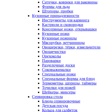
Ситечки, коврики для раковины
Формы для льда
Штопоры, пробки
Кухонные принадлежности
Инструменты для карвинга
Кастрюли и сковородки
Консервные ножи, открывашки
Кухонные ножи
Кухонные ножницы
Мясорубки, ветчинницы
Овощерезки, тёрки, измельчители
Овощечистки
Орехоколы
Пароварки
Разделочные доски
Соковыжималки
Специальные ножи
Специальные формы для блюд
Термометры, шприцы, таймеры
Точилки для ножей
Шейкеры, миксеры
Сервировка стола
Блюда сервировочные
Детская посуда
Кольца для салфеток