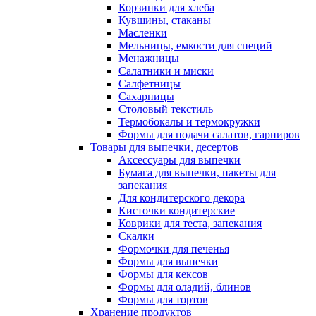
Корзинки для хлеба
Кувшины, стаканы
Масленки
Мельницы, емкости для специй
Менажницы
Салатники и миски
Салфетницы
Сахарницы
Столовый текстиль
Термобокалы и термокружки
Формы для подачи салатов, гарниров
Товары для выпечки, десертов
Аксессуары для выпечки
Бумага для выпечки, пакеты для
запекания
Для кондитерского декора
Кисточки кондитерские
Коврики для теста, запекания
Скалки
Формочки для печенья
Формы для выпечки
Формы для кексов
Формы для оладий, блинов
Формы для тортов
Хранение продуктов