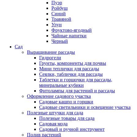
Пуэр
Ройбуш
Синий
Травяной
Улун
Фруктово-ягодный
Чайные напитки
Черный
Сад
Выращивание рассады
Гидрогели
Грунты, компоненты для почвы
Мини теплички для рассады
Сеялки, таблички для рассады
Таблетки и горшочки для рассады,
минеральные кубики
Фитолампы для растений и рассады
Оформление садового участка
Садовые кашпо и горшки
Садовые светильники и освещение участка
Полезные штучки для сада
Полезные товары для сада
Садовая мода
Садовый и ручной инструмент
Полив растений