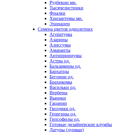
Рудбекии мн.
Тысячелистники
Фиалки
Хризантемы мн.
Эхинацеи
Семена цветов однолетних
Агератумы
Азарины
Алиссумы
Амаранты
Антирриниумы
Астры од.
Бальзамины од.
Бархатцы
Бегонии од.
Брахикомы
Васильки од.
Вербены
Вьюнки
Гацании
Гвоздики од.
Георгины од.
Гипсофилы од.
Готовые дизайнерские клумбы
Датуры (дурман)