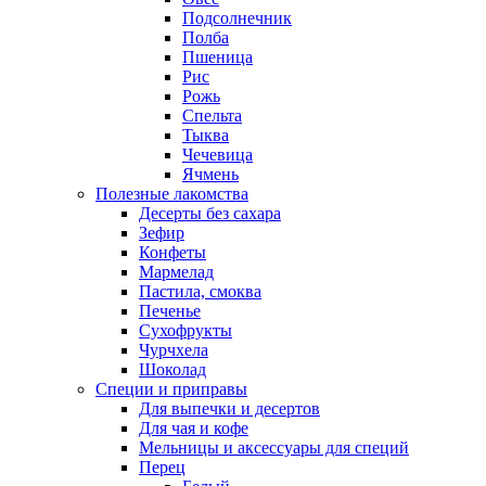
Подсолнечник
Полба
Пшеница
Рис
Рожь
Спельта
Тыква
Чечевица
Ячмень
Полезные лакомства
Десерты без сахара
Зефир
Конфеты
Мармелад
Пастила, смоква
Печенье
Сухофрукты
Чурчхела
Шоколад
Специи и приправы
Для выпечки и десертов
Для чая и кофе
Мельницы и аксессуары для специй
Перец