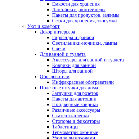
Емкости для хранения
Ланч-боксы, контейнеры
Пакеты для продуктов, зажимы
Сетки для хранения, экосумки
Уют и комфорт
Декор интерьера
Гирлянды и фонари
Светильники-ночники, лампы
Свечи
Для ванной и туалета
Аксессуары для ванной и туалета
Коврики для ванной
Шторы для ванной
Обогреватели
Инфракрасные обогреватели
Полезные штучки для дома
Заглушки для розеток
Пакеты для автошин
Придверные коврики
Различные аксессуары
Скатерти-пленки
Стопоры и фиксаторы
Таблетницы
Термометры оконные
Уход за дымоходами