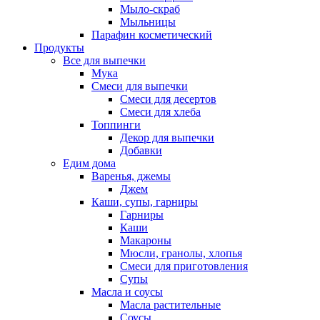
Мыло-скраб
Мыльницы
Парафин косметический
Продукты
Все для выпечки
Мука
Смеси для выпечки
Смеси для десертов
Смеси для хлеба
Топпинги
Декор для выпечки
Добавки
Едим дома
Варенья, джемы
Джем
Каши, супы, гарниры
Гарниры
Каши
Макароны
Мюсли, гранолы, хлопья
Смеси для приготовления
Супы
Масла и соусы
Масла растительные
Соусы