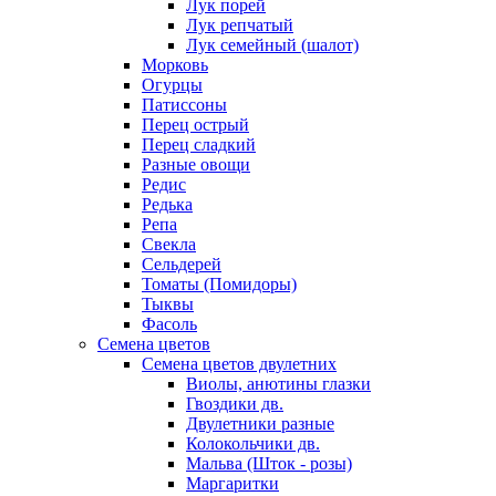
Лук порей
Лук репчатый
Лук семейный (шалот)
Морковь
Огурцы
Патиссоны
Перец острый
Перец сладкий
Разные овощи
Редис
Редька
Репа
Свекла
Сельдерей
Томаты (Помидоры)
Тыквы
Фасоль
Семена цветов
Семена цветов двулетних
Виолы, анютины глазки
Гвоздики дв.
Двулетники разные
Колокольчики дв.
Мальва (Шток - розы)
Маргаритки