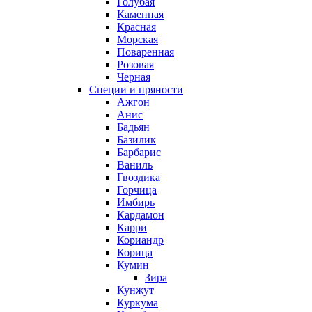
Голубая
Каменная
Красная
Морская
Поваренная
Розовая
Черная
Специи и пряности
Ажгон
Анис
Бадьян
Базилик
Барбарис
Ваниль
Гвоздика
Горчица
Имбирь
Кардамон
Карри
Кориандр
Корица
Кумин
Зира
Кунжут
Куркума