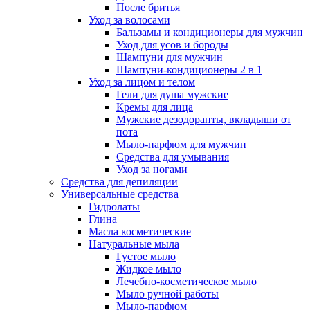
После бритья
Уход за волосами
Бальзамы и кондиционеры для мужчин
Уход для усов и бороды
Шампуни для мужчин
Шампуни-кондиционеры 2 в 1
Уход за лицом и телом
Гели для душа мужские
Кремы для лица
Мужские дезодоранты, вкладыши от
пота
Мыло-парфюм для мужчин
Средства для умывания
Уход за ногами
Средства для депиляции
Универсальные средства
Гидролаты
Глина
Масла косметические
Натуральные мыла
Густое мыло
Жидкое мыло
Лечебно-косметическое мыло
Мыло ручной работы
Мыло-парфюм