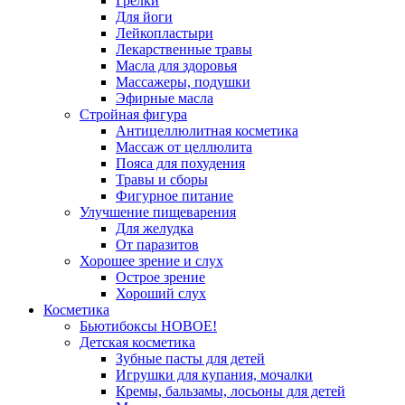
Грелки
Для йоги
Лейкопластыри
Лекарственные травы
Масла для здоровья
Массажеры, подушки
Эфирные масла
Стройная фигура
Антицеллюлитная косметика
Массаж от целлюлита
Пояса для похудения
Травы и сборы
Фигурное питание
Улучшение пищеварения
Для желудка
От паразитов
Хорошее зрение и слух
Острое зрение
Хороший слух
Косметика
Бьютибоксы НОВОЕ!
Детская косметика
Зубные пасты для детей
Игрушки для купания, мочалки
Кремы, бальзамы, лосьоны для детей