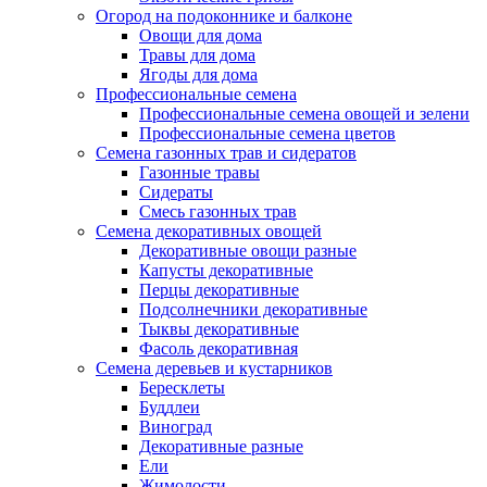
Огород на подоконнике и балконе
Овощи для дома
Травы для дома
Ягоды для дома
Профессиональные семена
Профессиональные семена овощей и зелени
Профессиональные семена цветов
Семена газонных трав и сидератов
Газонные травы
Сидераты
Смесь газонных трав
Семена декоративных овощей
Декоративные овощи разные
Капусты декоративные
Перцы декоративные
Подсолнечники декоративные
Тыквы декоративные
Фасоль декоративная
Семена деревьев и кустарников
Бересклеты
Буддлеи
Виноград
Декоративные разные
Ели
Жимолости