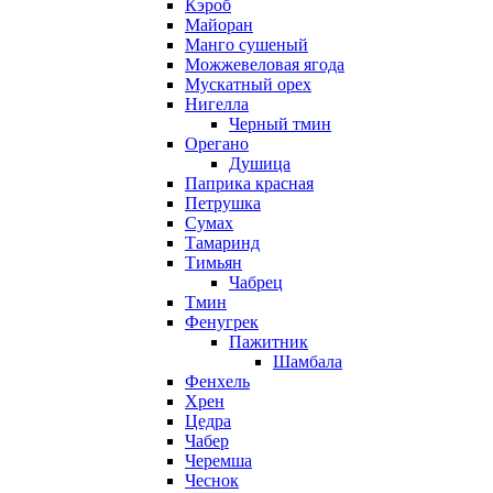
Кэроб
Майоран
Манго сушеный
Можжевеловая ягода
Мускатный орех
Нигелла
Черный тмин
Орегано
Душица
Паприка красная
Петрушка
Сумах
Тамаринд
Тимьян
Чабрец
Тмин
Фенугрек
Пажитник
Шамбала
Фенхель
Хрен
Цедра
Чабер
Черемша
Чеснок