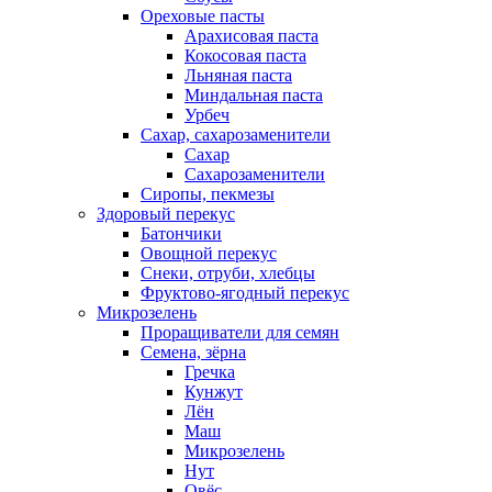
Ореховые пасты
Арахисовая паста
Кокосовая паста
Льняная паста
Миндальная паста
Урбеч
Сахар, сахарозаменители
Сахар
Сахарозаменители
Сиропы, пекмезы
Здоровый перекус
Батончики
Овощной перекус
Снеки, отруби, хлебцы
Фруктово-ягодный перекус
Микрозелень
Проращиватели для семян
Семена, зёрна
Гречка
Кунжут
Лён
Маш
Микрозелень
Нут
Овёс