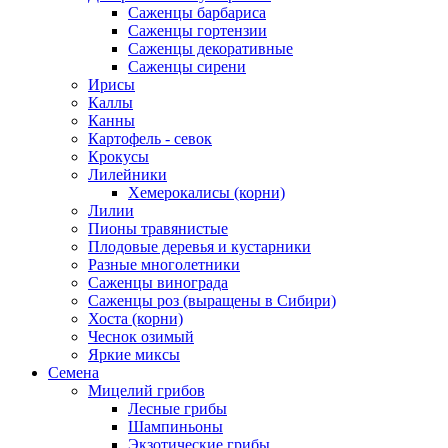
Саженцы барбариса
Саженцы гортензии
Саженцы декоративные
Саженцы сирени
Ирисы
Каллы
Канны
Картофель - севок
Крокусы
Лилейники
Хемерокалисы (корни)
Лилии
Пионы травянистые
Плодовые деревья и кустарники
Разные многолетники
Саженцы винограда
Саженцы роз (выращены в Сибири)
Хоста (корни)
Чеснок озимый
Яркие миксы
Семена
Мицелий грибов
Лесные грибы
Шампиньоны
Экзотические грибы