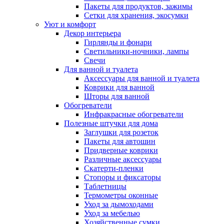
Пакеты для продуктов, зажимы
Сетки для хранения, экосумки
Уют и комфорт
Декор интерьера
Гирлянды и фонари
Светильники-ночники, лампы
Свечи
Для ванной и туалета
Аксессуары для ванной и туалета
Коврики для ванной
Шторы для ванной
Обогреватели
Инфракрасные обогреватели
Полезные штучки для дома
Заглушки для розеток
Пакеты для автошин
Придверные коврики
Различные аксессуары
Скатерти-пленки
Стопоры и фиксаторы
Таблетницы
Термометры оконные
Уход за дымоходами
Уход за мебелью
Хозяйственные сумки