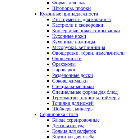
Формы для льда
Штопоры, пробки
Кухонные принадлежности
Инструменты для карвинга
Кастрюли и сковородки
Консервные ножи, открывашки
Кухонные ножи
Кухонные ножницы
Мясорубки, ветчинницы
Овощерезки, тёрки, измельчители
Овощечистки
Орехоколы
Пароварки
Разделочные доски
Соковыжималки
Специальные ножи
Специальные формы для блюд
Термометры, шприцы, таймеры
Точилки для ножей
Шейкеры, миксеры
Сервировка стола
Блюда сервировочные
Детская посуда
Кольца для салфеток
Корзинки для хлеба