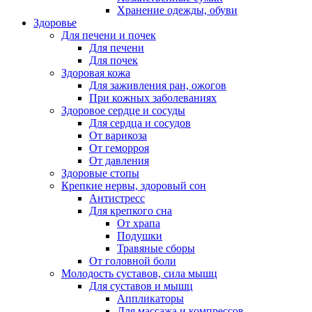
Хранение одежды, обуви
Здоровье
Для печени и почек
Для печени
Для почек
Здоровая кожа
Для заживления ран, ожогов
При кожных заболеваниях
Здоровое сердце и сосуды
Для сердца и сосудов
От варикоза
От геморроя
От давления
Здоровые стопы
Крепкие нервы, здоровый сон
Антистресс
Для крепкого сна
От храпа
Подушки
Травяные сборы
От головной боли
Молодость суставов, сила мышц
Для суставов и мышц
Аппликаторы
Для массажа и компрессов