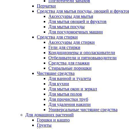
Поглотители запахов
Перчатки
Средства для мытья посуды, овощей и фрукто
Аксессуары для мытья
Для мытья овощей и фруктов
Для мытья посуды
Для посудомоечных машин
Средства для стирки
Аксессуары для стирки
Гели для стирки
Кондиционеры и ополаскиватели
Отбеливатели и пятновыводители
Средства для глажки
Стиральные порошки
Чистящие средства
Для ванной и туалета
Для кухни
Для мытья окон и зеркал
Для мытья полов
Для прочистки труб
Для удаления накипи
Универсальные чистящие средства
Для домашних растений
Горшки и кашпо
Грунты