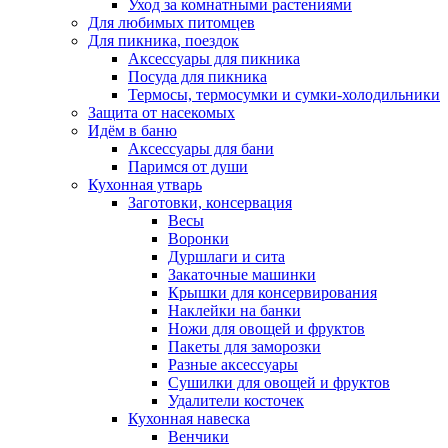
Уход за комнатными растениями
Для любимых питомцев
Для пикника, поездок
Аксессуары для пикника
Посуда для пикника
Термосы, термосумки и сумки-холодильники
Защита от насекомых
Идём в баню
Аксессуары для бани
Паримся от души
Кухонная утварь
Заготовки, консервация
Весы
Воронки
Дуршлаги и сита
Закаточные машинки
Крышки для консервирования
Наклейки на банки
Ножи для овощей и фруктов
Пакеты для заморозки
Разные аксессуары
Сушилки для овощей и фруктов
Удалители косточек
Кухонная навеска
Венчики