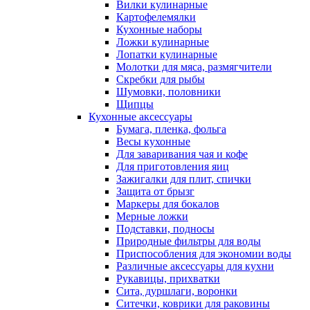
Вилки кулинарные
Картофелемялки
Кухонные наборы
Ложки кулинарные
Лопатки кулинарные
Молотки для мяса, размягчители
Скребки для рыбы
Шумовки, половники
Щипцы
Кухонные аксессуары
Бумага, пленка, фольга
Весы кухонные
Для заваривания чая и кофе
Для приготовления яиц
Зажигалки для плит, спички
Защита от брызг
Маркеры для бокалов
Мерные ложки
Подставки, подносы
Природные фильтры для воды
Приспособления для экономии воды
Различные аксессуары для кухни
Рукавицы, прихватки
Сита, дуршлаги, воронки
Ситечки, коврики для раковины