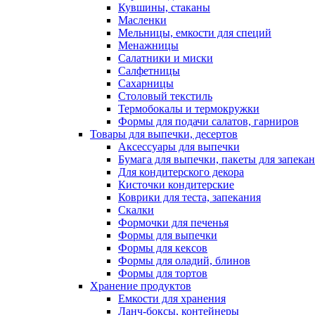
Кувшины, стаканы
Масленки
Мельницы, емкости для специй
Менажницы
Салатники и миски
Салфетницы
Сахарницы
Столовый текстиль
Термобокалы и термокружки
Формы для подачи салатов, гарниров
Товары для выпечки, десертов
Аксессуары для выпечки
Бумага для выпечки, пакеты для запека
Для кондитерского декора
Кисточки кондитерские
Коврики для теста, запекания
Скалки
Формочки для печенья
Формы для выпечки
Формы для кексов
Формы для оладий, блинов
Формы для тортов
Хранение продуктов
Емкости для хранения
Ланч-боксы, контейнеры