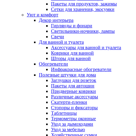
Пакеты для продуктов, зажимы
Сетки для хранения, экосумки
Уют и комфорт
Декор интерьера
Гирлянды и фонари
Светильники-ночники, лампы
Свечи
Для ванной и туалета
Аксессуары для ванной и туалета
Коврики для ванной
Шторы для ванной
Обогреватели
Инфракрасные обогреватели
Полезные штучки для дома
Заглушки для розеток
Пакеты для автошин
Придверные коврики
Различные аксессуары
Скатерти-пленки
Стопоры и фиксаторы
Таблетницы
Термометры оконные
Уход за дымоходами
Уход за мебелью
Хозяйственные сумки