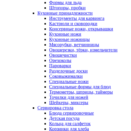
Формы для льда
Штопоры, пробки
Кухонные принадлежности
Инструменты для карвинга
Кастрюли и сковородки
Консервные ножи, открывашки
Кухонные ножи
Кухонные ножницы
Мясорубки, ветчинницы
Овощерезки, тёрки, измельчители
Овощечистки
Орехоколы
Пароварки
Разделочные доски
Соковыжималки
Специальные ножи
Специальные формы для блюд
Термометры, шприцы, таймеры
Точилки для ножей
Шейкеры, миксеры
Сервировка стола
Блюда сервировочные
Детская посуда
Кольца для салфеток
Корзинки для хлеба