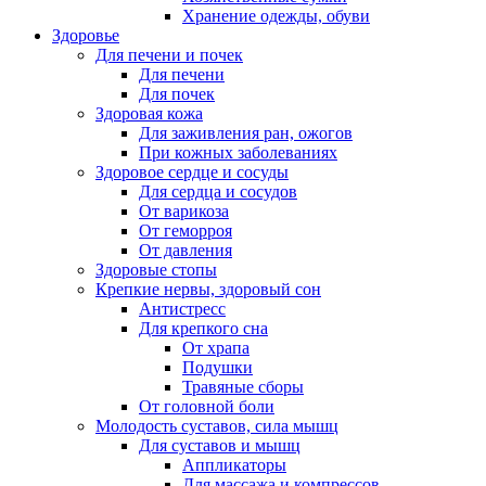
Хранение одежды, обуви
Здоровье
Для печени и почек
Для печени
Для почек
Здоровая кожа
Для заживления ран, ожогов
При кожных заболеваниях
Здоровое сердце и сосуды
Для сердца и сосудов
От варикоза
От геморроя
От давления
Здоровые стопы
Крепкие нервы, здоровый сон
Антистресс
Для крепкого сна
От храпа
Подушки
Травяные сборы
От головной боли
Молодость суставов, сила мышц
Для суставов и мышц
Аппликаторы
Для массажа и компрессов