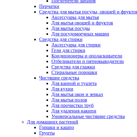
Поглотители запахов
Перчатки
Средства для мытья посуды, овощей и фрукто
Аксессуары для мытья
Для мытья овощей и фруктов
Для мытья посуды
Для посудомоечных машин
Средства для стирки
Аксессуары для стирки
Гели для стирки
Кондиционеры и ополаскиватели
Отбеливатели и пятновыводители
Средства для глажки
Стиральные порошки
Чистящие средства
Для ванной и туалета
Для кухни
Для мытья окон и зеркал
Для мытья полов
Для прочистки труб
Для удаления накипи
Универсальные чистящие средства
Для домашних растений
Горшки и кашпо
Грунты