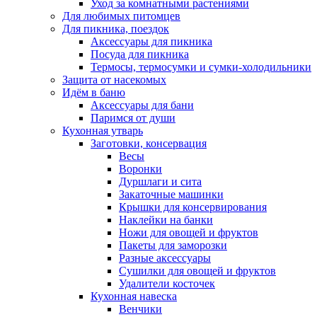
Уход за комнатными растениями
Для любимых питомцев
Для пикника, поездок
Аксессуары для пикника
Посуда для пикника
Термосы, термосумки и сумки-холодильники
Защита от насекомых
Идём в баню
Аксессуары для бани
Паримся от души
Кухонная утварь
Заготовки, консервация
Весы
Воронки
Дуршлаги и сита
Закаточные машинки
Крышки для консервирования
Наклейки на банки
Ножи для овощей и фруктов
Пакеты для заморозки
Разные аксессуары
Сушилки для овощей и фруктов
Удалители косточек
Кухонная навеска
Венчики