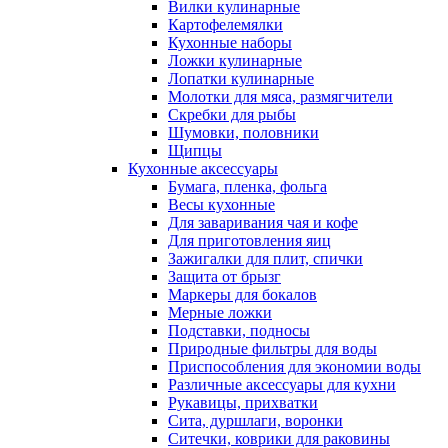
Вилки кулинарные
Картофелемялки
Кухонные наборы
Ложки кулинарные
Лопатки кулинарные
Молотки для мяса, размягчители
Скребки для рыбы
Шумовки, половники
Щипцы
Кухонные аксессуары
Бумага, пленка, фольга
Весы кухонные
Для заваривания чая и кофе
Для приготовления яиц
Зажигалки для плит, спички
Защита от брызг
Маркеры для бокалов
Мерные ложки
Подставки, подносы
Природные фильтры для воды
Приспособления для экономии воды
Различные аксессуары для кухни
Рукавицы, прихватки
Сита, дуршлаги, воронки
Ситечки, коврики для раковины