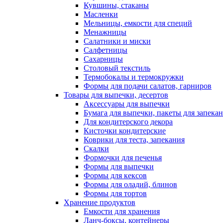
Кувшины, стаканы
Масленки
Мельницы, емкости для специй
Менажницы
Салатники и миски
Салфетницы
Сахарницы
Столовый текстиль
Термобокалы и термокружки
Формы для подачи салатов, гарниров
Товары для выпечки, десертов
Аксессуары для выпечки
Бумага для выпечки, пакеты для запека
Для кондитерского декора
Кисточки кондитерские
Коврики для теста, запекания
Скалки
Формочки для печенья
Формы для выпечки
Формы для кексов
Формы для оладий, блинов
Формы для тортов
Хранение продуктов
Емкости для хранения
Ланч-боксы, контейнеры