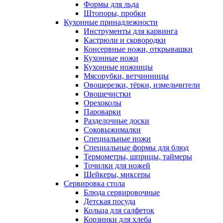
Формы для льда
Штопоры, пробки
Кухонные принадлежности
Инструменты для карвинга
Кастрюли и сковородки
Консервные ножи, открывашки
Кухонные ножи
Кухонные ножницы
Мясорубки, ветчинницы
Овощерезки, тёрки, измельчители
Овощечистки
Орехоколы
Пароварки
Разделочные доски
Соковыжималки
Специальные ножи
Специальные формы для блюд
Термометры, шприцы, таймеры
Точилки для ножей
Шейкеры, миксеры
Сервировка стола
Блюда сервировочные
Детская посуда
Кольца для салфеток
Корзинки для хлеба