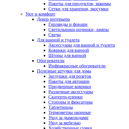
Пакеты для продуктов, зажимы
Сетки для хранения, экосумки
Уют и комфорт
Декор интерьера
Гирлянды и фонари
Светильники-ночники, лампы
Свечи
Для ванной и туалета
Аксессуары для ванной и туалета
Коврики для ванной
Шторы для ванной
Обогреватели
Инфракрасные обогреватели
Полезные штучки для дома
Заглушки для розеток
Пакеты для автошин
Придверные коврики
Различные аксессуары
Скатерти-пленки
Стопоры и фиксаторы
Таблетницы
Термометры оконные
Уход за дымоходами
Уход за мебелью
Хозяйственные сумки