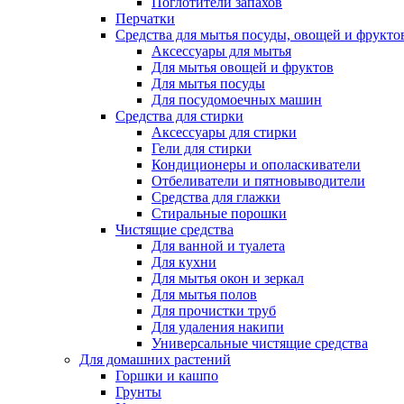
Поглотители запахов
Перчатки
Средства для мытья посуды, овощей и фрукто
Аксессуары для мытья
Для мытья овощей и фруктов
Для мытья посуды
Для посудомоечных машин
Средства для стирки
Аксессуары для стирки
Гели для стирки
Кондиционеры и ополаскиватели
Отбеливатели и пятновыводители
Средства для глажки
Стиральные порошки
Чистящие средства
Для ванной и туалета
Для кухни
Для мытья окон и зеркал
Для мытья полов
Для прочистки труб
Для удаления накипи
Универсальные чистящие средства
Для домашних растений
Горшки и кашпо
Грунты