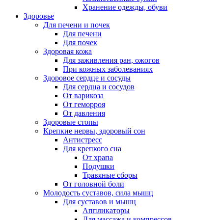
Хранение одежды, обуви
Здоровье
Для печени и почек
Для печени
Для почек
Здоровая кожа
Для заживления ран, ожогов
При кожных заболеваниях
Здоровое сердце и сосуды
Для сердца и сосудов
От варикоза
От геморроя
От давления
Здоровые стопы
Крепкие нервы, здоровый сон
Антистресс
Для крепкого сна
От храпа
Подушки
Травяные сборы
От головной боли
Молодость суставов, сила мышц
Для суставов и мышц
Аппликаторы
Для массажа и компрессов