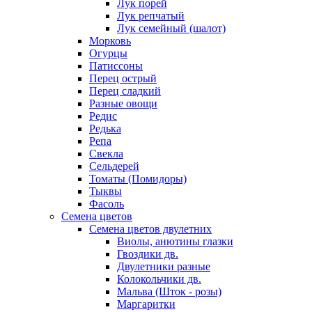
Лук порей
Лук репчатый
Лук семейный (шалот)
Морковь
Огурцы
Патиссоны
Перец острый
Перец сладкий
Разные овощи
Редис
Редька
Репа
Свекла
Сельдерей
Томаты (Помидоры)
Тыквы
Фасоль
Семена цветов
Семена цветов двулетних
Виолы, анютины глазки
Гвоздики дв.
Двулетники разные
Колокольчики дв.
Мальва (Шток - розы)
Маргаритки