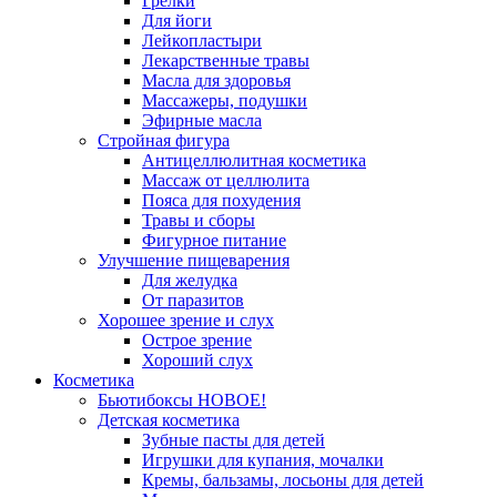
Грелки
Для йоги
Лейкопластыри
Лекарственные травы
Масла для здоровья
Массажеры, подушки
Эфирные масла
Стройная фигура
Антицеллюлитная косметика
Массаж от целлюлита
Пояса для похудения
Травы и сборы
Фигурное питание
Улучшение пищеварения
Для желудка
От паразитов
Хорошее зрение и слух
Острое зрение
Хороший слух
Косметика
Бьютибоксы НОВОЕ!
Детская косметика
Зубные пасты для детей
Игрушки для купания, мочалки
Кремы, бальзамы, лосьоны для детей