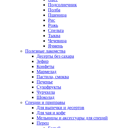
Подсолнечник
Полба
Пшеница
Рис
Рожь
Спельта
Тыква
Чечевица
Ячмень
Полезные лакомства
Десерты без сахара
Зефир
Конфеты
Мармелад
Пастила, смоква
Печенье
Сухофрукты
Чурчхела
Шоколад
Специи и приправы
Для выпечки и десертов
Для чая и кофе
Мельницы и аксессуары для специй
Перец