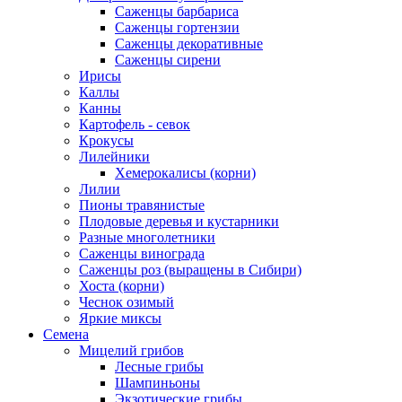
Саженцы барбариса
Саженцы гортензии
Саженцы декоративные
Саженцы сирени
Ирисы
Каллы
Канны
Картофель - севок
Крокусы
Лилейники
Хемерокалисы (корни)
Лилии
Пионы травянистые
Плодовые деревья и кустарники
Разные многолетники
Саженцы винограда
Саженцы роз (выращены в Сибири)
Хоста (корни)
Чеснок озимый
Яркие миксы
Семена
Мицелий грибов
Лесные грибы
Шампиньоны
Экзотические грибы