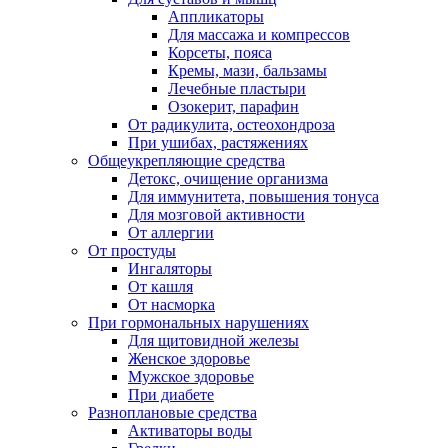
Аппликаторы
Для массажа и компрессов
Корсеты, пояса
Кремы, мази, бальзамы
Лечебные пластыри
Озокерит, парафин
От радикулита, остеохондроза
При ушибах, растяжениях
Общеукрепляющие средства
Детокс, очищение организма
Для иммунитета, повышения тонуса
Для мозговой активности
От аллергии
От простуды
Ингаляторы
От кашля
От насморка
При гормональных нарушениях
Для щитовидной железы
Женское здоровье
Мужское здоровье
При диабете
Разноплановые средства
Активаторы воды