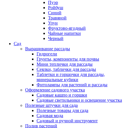
Пуэр
Ройбуш
Синий
Травяной
Улун
Фруктово-ягодный
Чайные напитки
Черный
Сад
Выращивание рассады
Гидрогели
Грунты, компоненты для почвы
Мини теплички для рассады
Сеялки, таблички для рассады
Таблетки и горшочки для рассады,
минеральные кубики
Фитолампы для растений и рассады
Оформление садового участка
Садовые кашпо и горшки
Садовые светильники и освещение участка
Полезные штучки для сада
Полезные товары для сада
Садовая мода
Садовый и ручной инструмент
Полив растений