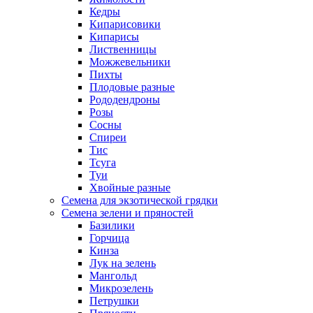
Кедры
Кипарисовики
Кипарисы
Лиственницы
Можжевельники
Пихты
Плодовые разные
Рододендроны
Розы
Сосны
Спиреи
Тис
Тсуга
Туи
Хвойные разные
Семена для экзотической грядки
Семена зелени и пряностей
Базилики
Горчица
Кинза
Лук на зелень
Мангольд
Микрозелень
Петрушки