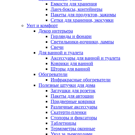
Емкости для хранения
Ланч-боксы, контейнеры
Пакеты для продуктов, зажимы
Сетки для хранения, экосумки
Уют и комфорт
Декор интерьера
Гирлянды и фонари
Светильники-ночники, лампы
Свечи
Для ванной и туалета
Аксессуары для ванной и туалета
Коврики для ванной
Шторы для ванной
Обогреватели
Инфракрасные обогреватели
Полезные штучки для дома
Заглушки для розеток
Пакеты для автошин
Придверные коврики
Различные аксессуары
Скатерти-пленки
Стопоры и фиксаторы
Таблетницы
Термометры оконные
Уход за дымоходами