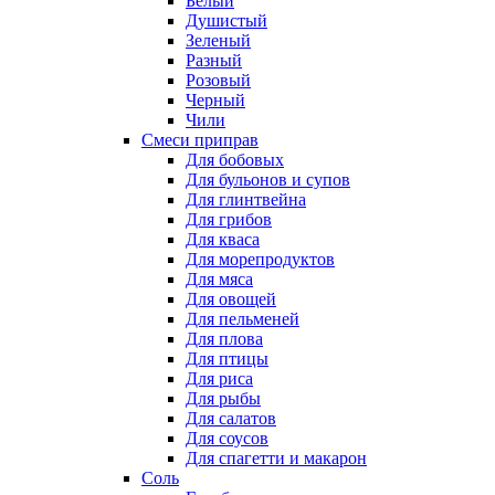
Белый
Душистый
Зеленый
Разный
Розовый
Черный
Чили
Смеси приправ
Для бобовых
Для бульонов и супов
Для глинтвейна
Для грибов
Для кваса
Для морепродуктов
Для мяса
Для овощей
Для пельменей
Для плова
Для птицы
Для риса
Для рыбы
Для салатов
Для соусов
Для спагетти и макарон
Соль