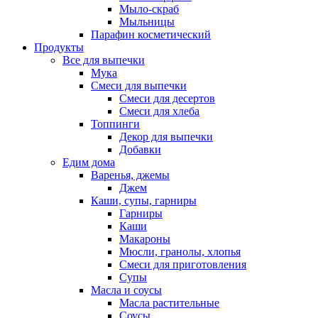
Мыло-скраб
Мыльницы
Парафин косметический
Продукты
Все для выпечки
Мука
Смеси для выпечки
Смеси для десертов
Смеси для хлеба
Топпинги
Декор для выпечки
Добавки
Едим дома
Варенья, джемы
Джем
Каши, супы, гарниры
Гарниры
Каши
Макароны
Мюсли, гранолы, хлопья
Смеси для приготовления
Супы
Масла и соусы
Масла растительные
Соусы