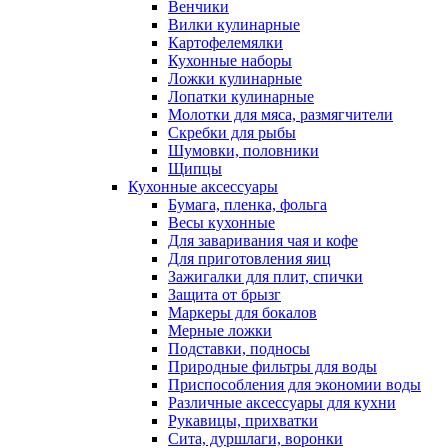
Венчики
Вилки кулинарные
Картофелемялки
Кухонные наборы
Ложки кулинарные
Лопатки кулинарные
Молотки для мяса, размягчители
Скребки для рыбы
Шумовки, половники
Щипцы
Кухонные аксессуары
Бумага, пленка, фольга
Весы кухонные
Для заваривания чая и кофе
Для приготовления яиц
Зажигалки для плит, спички
Защита от брызг
Маркеры для бокалов
Мерные ложки
Подставки, подносы
Природные фильтры для воды
Приспособления для экономии воды
Различные аксессуары для кухни
Рукавицы, прихватки
Сита, дуршлаги, воронки