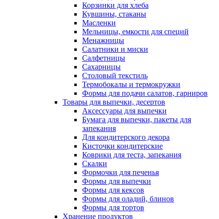
Корзинки для хлеба
Кувшины, стаканы
Масленки
Мельницы, емкости для специй
Менажницы
Салатники и миски
Салфетницы
Сахарницы
Столовый текстиль
Термобокалы и термокружки
Формы для подачи салатов, гарниров
Товары для выпечки, десертов
Аксессуары для выпечки
Бумага для выпечки, пакеты для
запекания
Для кондитерского декора
Кисточки кондитерские
Коврики для теста, запекания
Скалки
Формочки для печенья
Формы для выпечки
Формы для кексов
Формы для оладий, блинов
Формы для тортов
Хранение продуктов