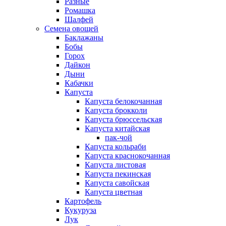
Разные
Ромашка
Шалфей
Семена овощей
Баклажаны
Бобы
Горох
Дайкон
Дыни
Кабачки
Капуста
Капуста белокочанная
Капуста брокколи
Капуста брюссельская
Капуста китайская
пак-чой
Капуста кольраби
Капуста краснокочанная
Капуста листовая
Капуста пекинская
Капуста савойская
Капуста цветная
Картофель
Кукуруза
Лук