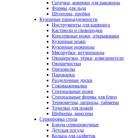
Ситечки, коврики для раковины
Формы для льда
Штопоры, пробки
Кухонные принадлежности
Инструменты для карвинга
Кастрюли и сковородки
Консервные ножи, открывашки
Кухонные ножи
Кухонные ножницы
Мясорубки, ветчинницы
Овощерезки, тёрки, измельчители
Овощечистки
Орехоколы
Пароварки
Разделочные доски
Соковыжималки
Специальные ножи
Специальные формы для блюд
Термометры, шприцы, таймеры
Точилки для ножей
Шейкеры, миксеры
Сервировка стола
Блюда сервировочные
Детская посуда
Кольца для салфеток