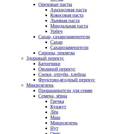
Ореховые пасты
Арахисовая паста
Кокосовая паста
Льняная паста
Миндальная паста
Урбеч
Сахар, сахарозаменители
Сахар
Сахарозаменители
Сиропы, пекмезы
Здоровый перекус
Батончики
Овощной перекус
Снеки, отруби, хлебцы
Фруктово-ягодный перекус
Микрозелень
Проращиватели для семян
Семена, зёрна
Гречка
Кунжут
Лён
Маш
Микрозелень
Нут
Овёс