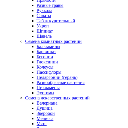
Пряности
Разные травы
Руккола
Салаты
Табак курительный
Укроп
Шпинат
Щавель
Семена комнатных растений
Бальзамины
Барвинки
Бегонии
Глоксинии
Колеусы
Пассифлоры
Пеларгонии (герань)
Разнообразные растения
Цикламены
Эустомы
Семена лекарственных растений
Валериана
Душица
Зверобой
Мелисса
Мята