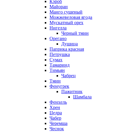
Кэроб
Майоран
Манго сушеный
Можжевеловая ягода
Мускатный орех
Нигелла
Черный тмин
Орегано
Душица
Паприка красная
Петрушка
Сумах
Тамаринд
Тимьян
Чабрец
Тмин
Фенугрек
Пажитник
Шамбала
Фенхель
Хрен
Цедра
Чабер
Черемша
Чеснок