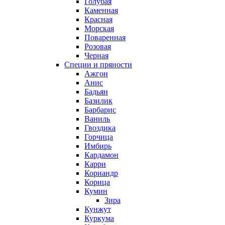
Голубая
Каменная
Красная
Морская
Поваренная
Розовая
Черная
Специи и пряности
Ажгон
Анис
Бадьян
Базилик
Барбарис
Ваниль
Гвоздика
Горчица
Имбирь
Кардамон
Карри
Кориандр
Корица
Кумин
Зира
Кунжут
Куркума