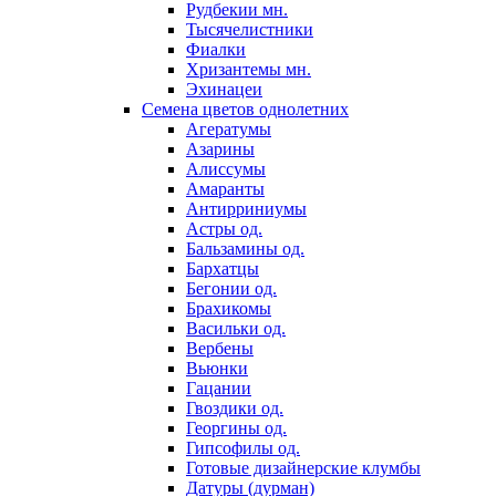
Рудбекии мн.
Тысячелистники
Фиалки
Хризантемы мн.
Эхинацеи
Семена цветов однолетних
Агератумы
Азарины
Алиссумы
Амаранты
Антирриниумы
Астры од.
Бальзамины од.
Бархатцы
Бегонии од.
Брахикомы
Васильки од.
Вербены
Вьюнки
Гацании
Гвоздики од.
Георгины од.
Гипсофилы од.
Готовые дизайнерские клумбы
Датуры (дурман)