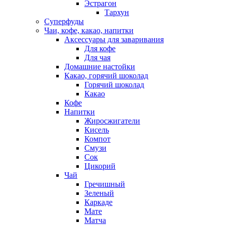
Эстрагон
Тархун
Суперфуды
Чаи, кофе, какао, напитки
Аксессуары для заваривания
Для кофе
Для чая
Домашние настойки
Какао, горячий шоколад
Горячий шоколад
Какао
Кофе
Напитки
Жиросжигатели
Кисель
Компот
Смузи
Сок
Цикорий
Чай
Гречишный
Зеленый
Каркаде
Мате
Матча