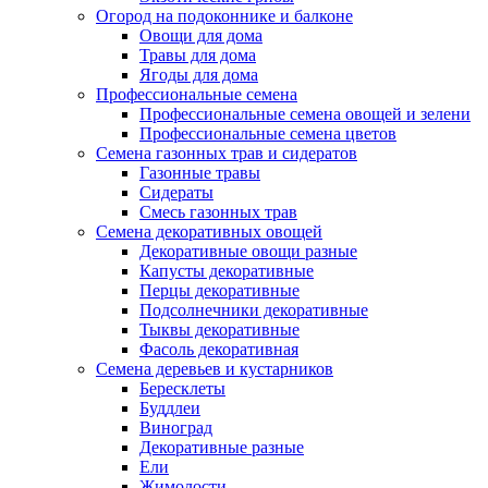
Огород на подоконнике и балконе
Овощи для дома
Травы для дома
Ягоды для дома
Профессиональные семена
Профессиональные семена овощей и зелени
Профессиональные семена цветов
Семена газонных трав и сидератов
Газонные травы
Сидераты
Смесь газонных трав
Семена декоративных овощей
Декоративные овощи разные
Капусты декоративные
Перцы декоративные
Подсолнечники декоративные
Тыквы декоративные
Фасоль декоративная
Семена деревьев и кустарников
Бересклеты
Буддлеи
Виноград
Декоративные разные
Ели
Жимолости