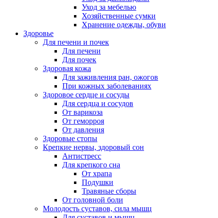
Уход за мебелью
Хозяйственные сумки
Хранение одежды, обуви
Здоровье
Для печени и почек
Для печени
Для почек
Здоровая кожа
Для заживления ран, ожогов
При кожных заболеваниях
Здоровое сердце и сосуды
Для сердца и сосудов
От варикоза
От геморроя
От давления
Здоровые стопы
Крепкие нервы, здоровый сон
Антистресс
Для крепкого сна
От храпа
Подушки
Травяные сборы
От головной боли
Молодость суставов, сила мышц
Для суставов и мышц