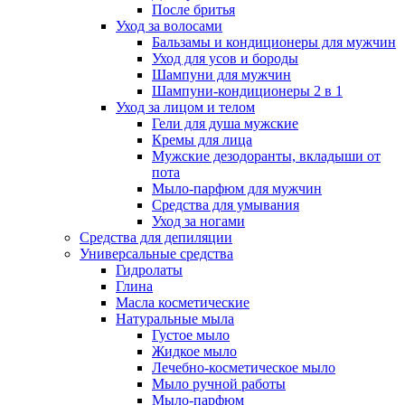
После бритья
Уход за волосами
Бальзамы и кондиционеры для мужчин
Уход для усов и бороды
Шампуни для мужчин
Шампуни-кондиционеры 2 в 1
Уход за лицом и телом
Гели для душа мужские
Кремы для лица
Мужские дезодоранты, вкладыши от
пота
Мыло-парфюм для мужчин
Средства для умывания
Уход за ногами
Средства для депиляции
Универсальные средства
Гидролаты
Глина
Масла косметические
Натуральные мыла
Густое мыло
Жидкое мыло
Лечебно-косметическое мыло
Мыло ручной работы
Мыло-парфюм