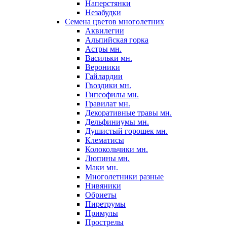
Наперстянки
Незабудки
Семена цветов многолетних
Аквилегии
Альпийская горка
Астры мн.
Васильки мн.
Вероники
Гайлардии
Гвоздики мн.
Гипсофилы мн.
Гравилат мн.
Декоративные травы мн.
Дельфиниумы мн.
Душистый горошек мн.
Клематисы
Колокольчики мн.
Люпины мн.
Маки мн.
Многолетники разные
Нивяники
Обриеты
Пиретрумы
Примулы
Прострелы