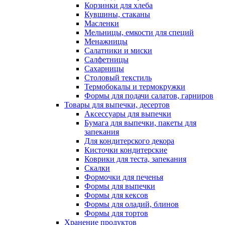
Корзинки для хлеба
Кувшины, стаканы
Масленки
Мельницы, емкости для специй
Менажницы
Салатники и миски
Салфетницы
Сахарницы
Столовый текстиль
Термобокалы и термокружки
Формы для подачи салатов, гарниров
Товары для выпечки, десертов
Аксессуары для выпечки
Бумага для выпечки, пакеты для
запекания
Для кондитерского декора
Кисточки кондитерские
Коврики для теста, запекания
Скалки
Формочки для печенья
Формы для выпечки
Формы для кексов
Формы для оладий, блинов
Формы для тортов
Хранение продуктов