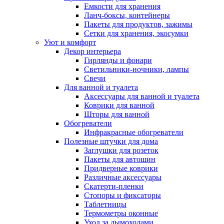
Емкости для хранения
Ланч-боксы, контейнеры
Пакеты для продуктов, зажимы
Сетки для хранения, экосумки
Уют и комфорт
Декор интерьера
Гирлянды и фонари
Светильники-ночники, лампы
Свечи
Для ванной и туалета
Аксессуары для ванной и туалета
Коврики для ванной
Шторы для ванной
Обогреватели
Инфракрасные обогреватели
Полезные штучки для дома
Заглушки для розеток
Пакеты для автошин
Придверные коврики
Различные аксессуары
Скатерти-пленки
Стопоры и фиксаторы
Таблетницы
Термометры оконные
Уход за дымоходами