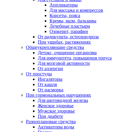
Аппликаторы
Для массажа и компрессов
Корсеты, пояса
Кремы, мази, бальзамы
Лечебные пластыри
Озокерит, парафин
От радикулита, остеохондроза
При ушибах, растяжениях
Общеукрепляющие средства
Детокс, очищение организма
Для иммунитета, повышения тонуса
Для мозговой активности
От аллергии
От простуды
Ингаляторы
От кашля
От насморка
При гормональных нарушениях
Для щитовидной железы
Женское здоровье
Мужское здоровье
При диабете
Разноплановые средства
Активаторы воды