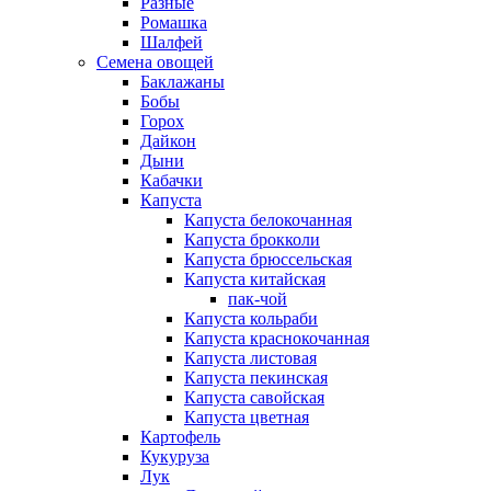
Разные
Ромашка
Шалфей
Семена овощей
Баклажаны
Бобы
Горох
Дайкон
Дыни
Кабачки
Капуста
Капуста белокочанная
Капуста брокколи
Капуста брюссельская
Капуста китайская
пак-чой
Капуста кольраби
Капуста краснокочанная
Капуста листовая
Капуста пекинская
Капуста савойская
Капуста цветная
Картофель
Кукуруза
Лук