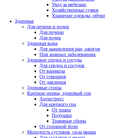
Уход за мебелью
Хозяйственные сумки
Хранение одежды, обуви
Здоровье
Для печени и почек
Для печени
Для почек
Здоровая кожа
Для заживления ран, ожогов
При кожных заболеваниях
Здоровое сердце и сосуды
Для сердца и сосудов
От варикоза
От геморроя
От давления
Здоровые стопы
Крепкие нервы, здоровый сон
Антистресс
Для крепкого сна
От храпа
Подушки
Травяные сборы
От головной боли
Молодость суставов, сила мышц
Для суставов и мышц