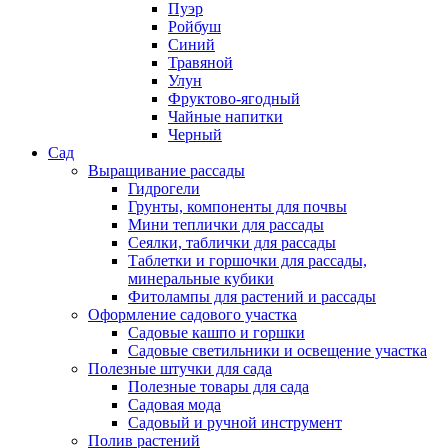
Пуэр
Ройбуш
Синий
Травяной
Улун
Фруктово-ягодный
Чайные напитки
Черный
Сад
Выращивание рассады
Гидрогели
Грунты, компоненты для почвы
Мини теплички для рассады
Сеялки, таблички для рассады
Таблетки и горшочки для рассады,
минеральные кубики
Фитолампы для растений и рассады
Оформление садового участка
Садовые кашпо и горшки
Садовые светильники и освещение участка
Полезные штучки для сада
Полезные товары для сада
Садовая мода
Садовый и ручной инструмент
Полив растений