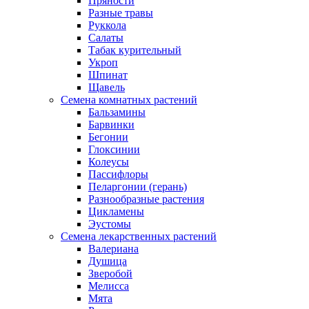
Пряности
Разные травы
Руккола
Салаты
Табак курительный
Укроп
Шпинат
Щавель
Семена комнатных растений
Бальзамины
Барвинки
Бегонии
Глоксинии
Колеусы
Пассифлоры
Пеларгонии (герань)
Разнообразные растения
Цикламены
Эустомы
Семена лекарственных растений
Валериана
Душица
Зверобой
Мелисса
Мята