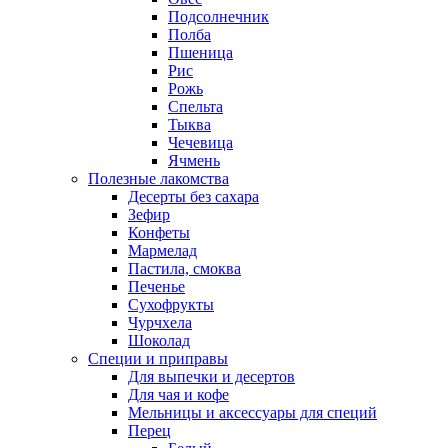
Подсолнечник
Полба
Пшеница
Рис
Рожь
Спельта
Тыква
Чечевица
Ячмень
Полезные лакомства
Десерты без сахара
Зефир
Конфеты
Мармелад
Пастила, смоква
Печенье
Сухофрукты
Чурчхела
Шоколад
Специи и приправы
Для выпечки и десертов
Для чая и кофе
Мельницы и аксессуары для специй
Перец