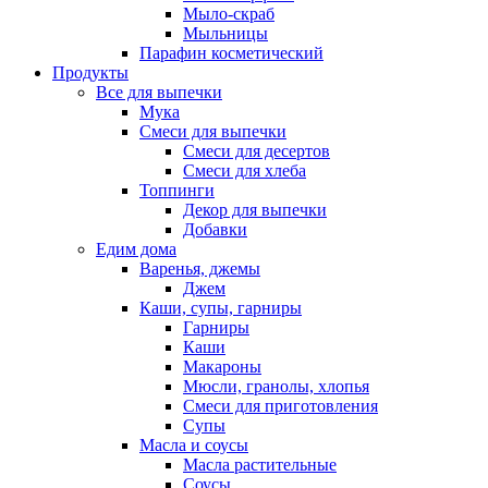
Мыло-скраб
Мыльницы
Парафин косметический
Продукты
Все для выпечки
Мука
Смеси для выпечки
Смеси для десертов
Смеси для хлеба
Топпинги
Декор для выпечки
Добавки
Едим дома
Варенья, джемы
Джем
Каши, супы, гарниры
Гарниры
Каши
Макароны
Мюсли, гранолы, хлопья
Смеси для приготовления
Супы
Масла и соусы
Масла растительные
Соусы