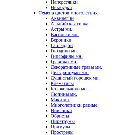
Наперстянки
Незабудки
Семена цветов многолетних
Аквилегии
Альпийская горка
Астры мн.
Васильки мн.
Вероники
Гайлардии
Гвоздики мн.
Гипсофилы мн.
Гравилат мн.
Декоративные травы мн.
Дельфиниумы мн.
Душистый горошек мн.
Клематисы
Колокольчики мн.
Люпины мн.
Маки мн.
Многолетники разные
Нивяники
Обриеты
Пиретрумы
Примулы
Прострелы