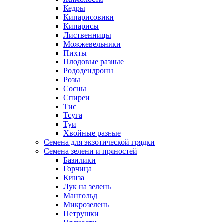
Кедры
Кипарисовики
Кипарисы
Лиственницы
Можжевельники
Пихты
Плодовые разные
Рододендроны
Розы
Сосны
Спиреи
Тис
Тсуга
Туи
Хвойные разные
Семена для экзотической грядки
Семена зелени и пряностей
Базилики
Горчица
Кинза
Лук на зелень
Мангольд
Микрозелень
Петрушки