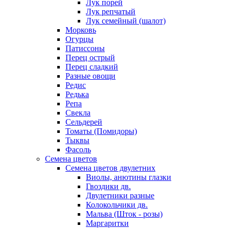
Лук порей
Лук репчатый
Лук семейный (шалот)
Морковь
Огурцы
Патиссоны
Перец острый
Перец сладкий
Разные овощи
Редис
Редька
Репа
Свекла
Сельдерей
Томаты (Помидоры)
Тыквы
Фасоль
Семена цветов
Семена цветов двулетних
Виолы, анютины глазки
Гвоздики дв.
Двулетники разные
Колокольчики дв.
Мальва (Шток - розы)
Маргаритки