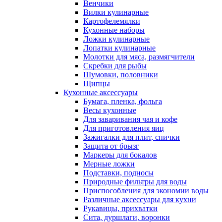
Венчики
Вилки кулинарные
Картофелемялки
Кухонные наборы
Ложки кулинарные
Лопатки кулинарные
Молотки для мяса, размягчители
Скребки для рыбы
Шумовки, половники
Щипцы
Кухонные аксессуары
Бумага, пленка, фольга
Весы кухонные
Для заваривания чая и кофе
Для приготовления яиц
Зажигалки для плит, спички
Защита от брызг
Маркеры для бокалов
Мерные ложки
Подставки, подносы
Природные фильтры для воды
Приспособления для экономии воды
Различные аксессуары для кухни
Рукавицы, прихватки
Сита, дуршлаги, воронки