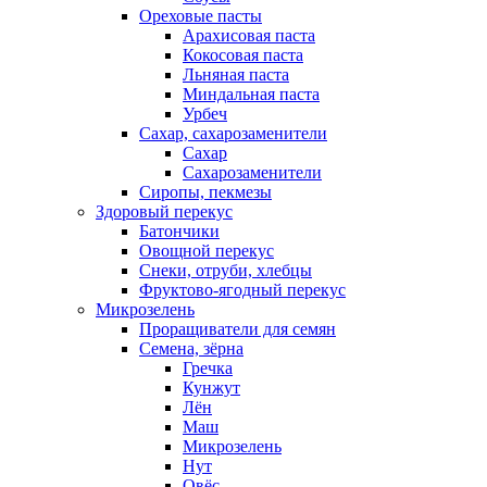
Ореховые пасты
Арахисовая паста
Кокосовая паста
Льняная паста
Миндальная паста
Урбеч
Сахар, сахарозаменители
Сахар
Сахарозаменители
Сиропы, пекмезы
Здоровый перекус
Батончики
Овощной перекус
Снеки, отруби, хлебцы
Фруктово-ягодный перекус
Микрозелень
Проращиватели для семян
Семена, зёрна
Гречка
Кунжут
Лён
Маш
Микрозелень
Нут
Овёс