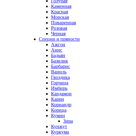
Голубая
Каменная
Красная
Морская
Поваренная
Розовая
Черная
Специи и пряности
Ажгон
Анис
Бадьян
Базилик
Барбарис
Ваниль
Гвоздика
Горчица
Имбирь
Кардамон
Карри
Кориандр
Корица
Кумин
Зира
Кунжут
Куркума