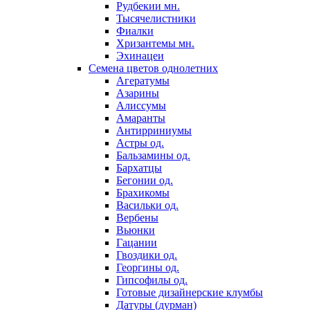
Рудбекии мн.
Тысячелистники
Фиалки
Хризантемы мн.
Эхинацеи
Семена цветов однолетних
Агератумы
Азарины
Алиссумы
Амаранты
Антирриниумы
Астры од.
Бальзамины од.
Бархатцы
Бегонии од.
Брахикомы
Васильки од.
Вербены
Вьюнки
Гацании
Гвоздики од.
Георгины од.
Гипсофилы од.
Готовые дизайнерские клумбы
Датуры (дурман)