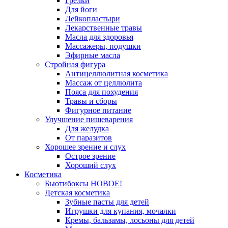
Грелки
Для йоги
Лейкопластыри
Лекарственные травы
Масла для здоровья
Массажеры, подушки
Эфирные масла
Стройная фигура
Антицеллюлитная косметика
Массаж от целлюлита
Пояса для похудения
Травы и сборы
Фигурное питание
Улучшение пищеварения
Для желудка
От паразитов
Хорошее зрение и слух
Острое зрение
Хороший слух
Косметика
Бьютибоксы НОВОЕ!
Детская косметика
Зубные пасты для детей
Игрушки для купания, мочалки
Кремы, бальзамы, лосьоны для детей