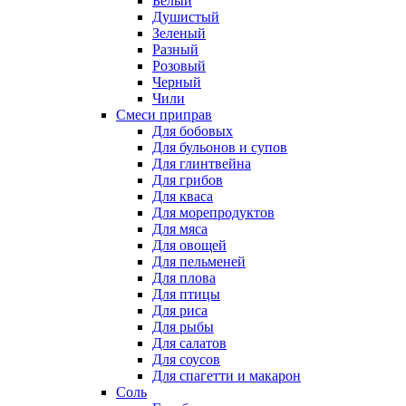
Белый
Душистый
Зеленый
Разный
Розовый
Черный
Чили
Смеси приправ
Для бобовых
Для бульонов и супов
Для глинтвейна
Для грибов
Для кваса
Для морепродуктов
Для мяса
Для овощей
Для пельменей
Для плова
Для птицы
Для риса
Для рыбы
Для салатов
Для соусов
Для спагетти и макарон
Соль