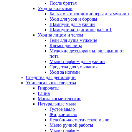
После бритья
Уход за волосами
Бальзамы и кондиционеры для мужчин
Уход для усов и бороды
Шампуни для мужчин
Шампуни-кондиционеры 2 в 1
Уход за лицом и телом
Гели для душа мужские
Кремы для лица
Мужские дезодоранты, вкладыши от
пота
Мыло-парфюм для мужчин
Средства для умывания
Уход за ногами
Средства для депиляции
Универсальные средства
Гидролаты
Глина
Масла косметические
Натуральные мыла
Густое мыло
Жидкое мыло
Лечебно-косметическое мыло
Мыло ручной работы
Мыло-парфюм