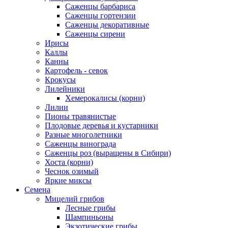
Саженцы барбариса
Саженцы гортензии
Саженцы декоративные
Саженцы сирени
Ирисы
Каллы
Канны
Картофель - севок
Крокусы
Лилейники
Хемерокалисы (корни)
Лилии
Пионы травянистые
Плодовые деревья и кустарники
Разные многолетники
Саженцы винограда
Саженцы роз (выращены в Сибири)
Хоста (корни)
Чеснок озимый
Яркие миксы
Семена
Мицелий грибов
Лесные грибы
Шампиньоны
Экзотические грибы