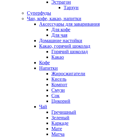
Эстрагон
Тархун
Суперфуды
Чаи, кофе, какао, напитки
Аксессуары для заваривания
Для кофе
Для чая
Домашние настойки
Какао, горячий шоколад
Горячий шоколад
Какао
Кофе
Напитки
Жиросжигатели
Кисель
Компот
Смузи
Сок
Цикорий
Чай
Гречишный
Зеленый
Каркаде
Мате
Матча