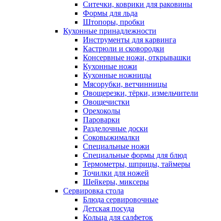
Ситечки, коврики для раковины
Формы для льда
Штопоры, пробки
Кухонные принадлежности
Инструменты для карвинга
Кастрюли и сковородки
Консервные ножи, открывашки
Кухонные ножи
Кухонные ножницы
Мясорубки, ветчинницы
Овощерезки, тёрки, измельчители
Овощечистки
Орехоколы
Пароварки
Разделочные доски
Соковыжималки
Специальные ножи
Специальные формы для блюд
Термометры, шприцы, таймеры
Точилки для ножей
Шейкеры, миксеры
Сервировка стола
Блюда сервировочные
Детская посуда
Кольца для салфеток