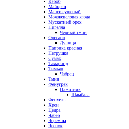
Кэроб
Майоран
Манго сушеный
Можжевеловая ягода
Мускатный орех
Нигелла
Черный тмин
Орегано
Душица
Паприка красная
Петрушка
Сумах
Тамаринд
Тимьян
Чабрец
Тмин
Фенугрек
Пажитник
Шамбала
Фенхель
Хрен
Цедра
Чабер
Черемша
Чеснок