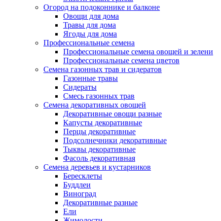
Огород на подоконнике и балконе
Овощи для дома
Травы для дома
Ягоды для дома
Профессиональные семена
Профессиональные семена овощей и зелени
Профессиональные семена цветов
Семена газонных трав и сидератов
Газонные травы
Сидераты
Смесь газонных трав
Семена декоративных овощей
Декоративные овощи разные
Капусты декоративные
Перцы декоративные
Подсолнечники декоративные
Тыквы декоративные
Фасоль декоративная
Семена деревьев и кустарников
Бересклеты
Буддлеи
Виноград
Декоративные разные
Ели
Жимолости