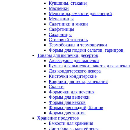
Кувшины, стаканы
Масленки
Мельницы, емкости для специй
Менажницы
Салатники и миски
Салфетницы
Сахарницы
Столовый текстиль
Термобокалы и термокружки
Формы для подачи салатов, гарниров
Товары для выпечки, десертов
Аксессуары для выпечки
Бумага для выпечки, пакеты для запека
Для кондитерского декора
Кисточки кондитерские
Коврики для теста, запекания
Скалки
Формочки для печенья
Формы для выпечки
Формы для кексов
Формы для оладий, блинов
Формы для тортов
Хранение продуктов
Емкости для хранения
Ланч-боксы, контейнеры