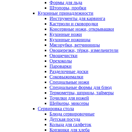
Формы для льда
Штопоры, пробки
Кухонные принадлежности
Инструменты для карвинга
Кастрюли и сковородки
Консервные ножи, открывашки
Кухонные ножи
Кухонные ножницы
Мясорубки, ветчинницы
Овощерезки, тёрки, измельчители
Овощечистки
Орехоколы
Пароварки
Разделочные доски
Соковыжималки
Специальные ножи
Специальные формы для блюд
Термометры, шприцы, таймеры
Точилки для ножей
Шейкеры, миксеры
Сервировка стола
Блюда сервировочные
Детская посуда
Кольца для салфеток
Корзинки для хлеба