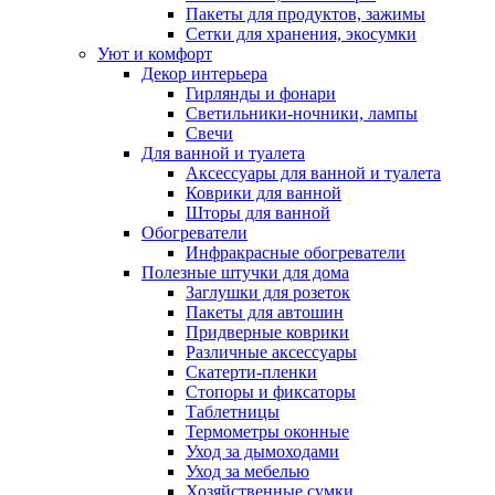
Пакеты для продуктов, зажимы
Сетки для хранения, экосумки
Уют и комфорт
Декор интерьера
Гирлянды и фонари
Светильники-ночники, лампы
Свечи
Для ванной и туалета
Аксессуары для ванной и туалета
Коврики для ванной
Шторы для ванной
Обогреватели
Инфракрасные обогреватели
Полезные штучки для дома
Заглушки для розеток
Пакеты для автошин
Придверные коврики
Различные аксессуары
Скатерти-пленки
Стопоры и фиксаторы
Таблетницы
Термометры оконные
Уход за дымоходами
Уход за мебелью
Хозяйственные сумки