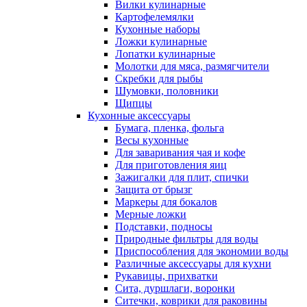
Вилки кулинарные
Картофелемялки
Кухонные наборы
Ложки кулинарные
Лопатки кулинарные
Молотки для мяса, размягчители
Скребки для рыбы
Шумовки, половники
Щипцы
Кухонные аксессуары
Бумага, пленка, фольга
Весы кухонные
Для заваривания чая и кофе
Для приготовления яиц
Зажигалки для плит, спички
Защита от брызг
Маркеры для бокалов
Мерные ложки
Подставки, подносы
Природные фильтры для воды
Приспособления для экономии воды
Различные аксессуары для кухни
Рукавицы, прихватки
Сита, дуршлаги, воронки
Ситечки, коврики для раковины