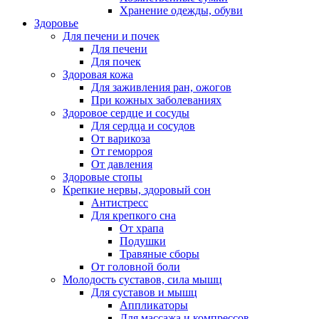
Хранение одежды, обуви
Здоровье
Для печени и почек
Для печени
Для почек
Здоровая кожа
Для заживления ран, ожогов
При кожных заболеваниях
Здоровое сердце и сосуды
Для сердца и сосудов
От варикоза
От геморроя
От давления
Здоровые стопы
Крепкие нервы, здоровый сон
Антистресс
Для крепкого сна
От храпа
Подушки
Травяные сборы
От головной боли
Молодость суставов, сила мышц
Для суставов и мышц
Аппликаторы
Для массажа и компрессов