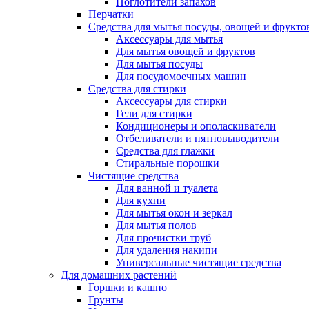
Поглотители запахов
Перчатки
Средства для мытья посуды, овощей и фрукто
Аксессуары для мытья
Для мытья овощей и фруктов
Для мытья посуды
Для посудомоечных машин
Средства для стирки
Аксессуары для стирки
Гели для стирки
Кондиционеры и ополаскиватели
Отбеливатели и пятновыводители
Средства для глажки
Стиральные порошки
Чистящие средства
Для ванной и туалета
Для кухни
Для мытья окон и зеркал
Для мытья полов
Для прочистки труб
Для удаления накипи
Универсальные чистящие средства
Для домашних растений
Горшки и кашпо
Грунты