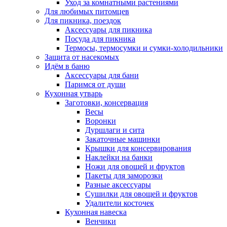
Уход за комнатными растениями
Для любимых питомцев
Для пикника, поездок
Аксессуары для пикника
Посуда для пикника
Термосы, термосумки и сумки-холодильники
Защита от насекомых
Идём в баню
Аксессуары для бани
Паримся от души
Кухонная утварь
Заготовки, консервация
Весы
Воронки
Дуршлаги и сита
Закаточные машинки
Крышки для консервирования
Наклейки на банки
Ножи для овощей и фруктов
Пакеты для заморозки
Разные аксессуары
Сушилки для овощей и фруктов
Удалители косточек
Кухонная навеска
Венчики