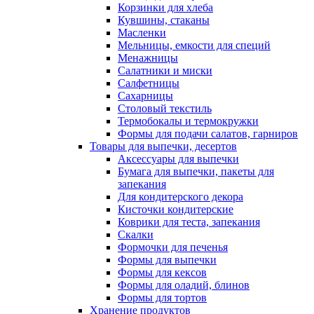
Корзинки для хлеба
Кувшины, стаканы
Масленки
Мельницы, емкости для специй
Менажницы
Салатники и миски
Салфетницы
Сахарницы
Столовый текстиль
Термобокалы и термокружки
Формы для подачи салатов, гарниров
Товары для выпечки, десертов
Аксессуары для выпечки
Бумага для выпечки, пакеты для
запекания
Для кондитерского декора
Кисточки кондитерские
Коврики для теста, запекания
Скалки
Формочки для печенья
Формы для выпечки
Формы для кексов
Формы для оладий, блинов
Формы для тортов
Хранение продуктов