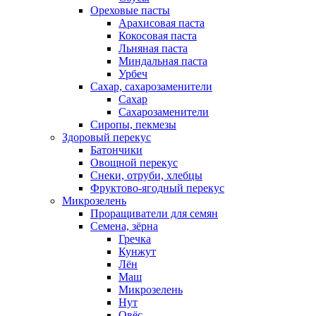
Ореховые пасты
Арахисовая паста
Кокосовая паста
Льняная паста
Миндальная паста
Урбеч
Сахар, сахарозаменители
Сахар
Сахарозаменители
Сиропы, пекмезы
Здоровый перекус
Батончики
Овощной перекус
Снеки, отруби, хлебцы
Фруктово-ягодный перекус
Микрозелень
Проращиватели для семян
Семена, зёрна
Гречка
Кунжут
Лён
Маш
Микрозелень
Нут
Овёс