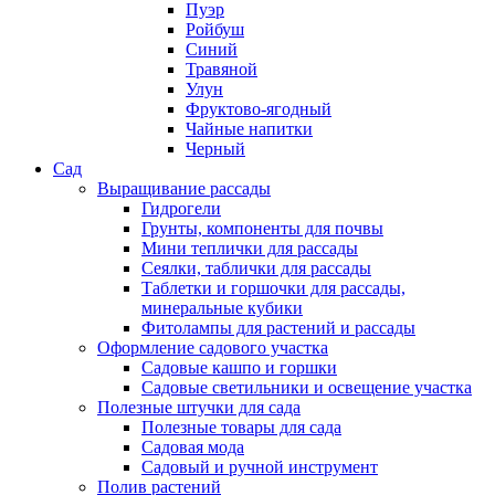
Пуэр
Ройбуш
Синий
Травяной
Улун
Фруктово-ягодный
Чайные напитки
Черный
Сад
Выращивание рассады
Гидрогели
Грунты, компоненты для почвы
Мини теплички для рассады
Сеялки, таблички для рассады
Таблетки и горшочки для рассады,
минеральные кубики
Фитолампы для растений и рассады
Оформление садового участка
Садовые кашпо и горшки
Садовые светильники и освещение участка
Полезные штучки для сада
Полезные товары для сада
Садовая мода
Садовый и ручной инструмент
Полив растений