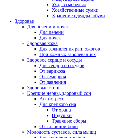
Уход за мебелью
Хозяйственные сумки
Хранение одежды, обуви
Здоровье
Для печени и почек
Для печени
Для почек
Здоровая кожа
Для заживления ран, ожогов
При кожных заболеваниях
Здоровое сердце и сосуды
Для сердца и сосудов
От варикоза
От геморроя
От давления
Здоровые стопы
Крепкие нервы, здоровый сон
Антистресс
Для крепкого сна
От храпа
Подушки
Травяные сборы
От головной боли
Молодость суставов, сила мышц
Для суставов и мышц