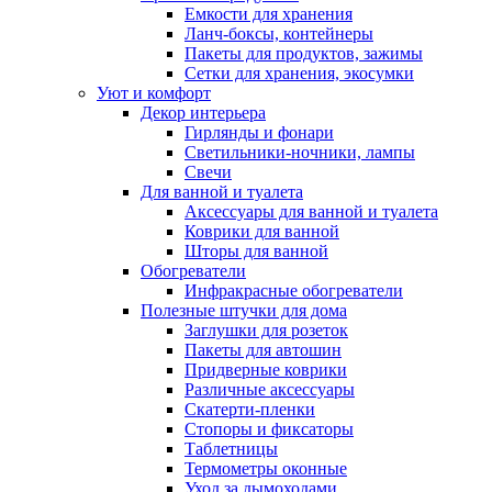
Емкости для хранения
Ланч-боксы, контейнеры
Пакеты для продуктов, зажимы
Сетки для хранения, экосумки
Уют и комфорт
Декор интерьера
Гирлянды и фонари
Светильники-ночники, лампы
Свечи
Для ванной и туалета
Аксессуары для ванной и туалета
Коврики для ванной
Шторы для ванной
Обогреватели
Инфракрасные обогреватели
Полезные штучки для дома
Заглушки для розеток
Пакеты для автошин
Придверные коврики
Различные аксессуары
Скатерти-пленки
Стопоры и фиксаторы
Таблетницы
Термометры оконные
Уход за дымоходами