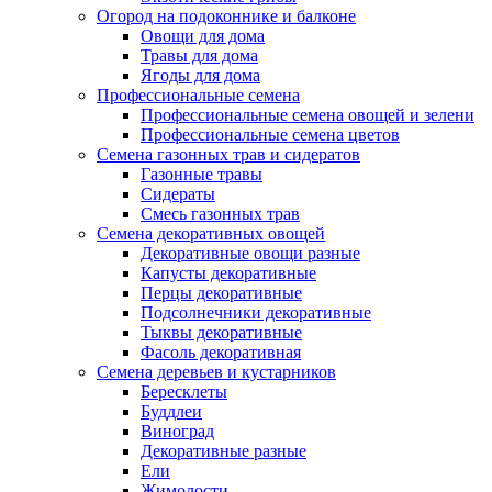
Огород на подоконнике и балконе
Овощи для дома
Травы для дома
Ягоды для дома
Профессиональные семена
Профессиональные семена овощей и зелени
Профессиональные семена цветов
Семена газонных трав и сидератов
Газонные травы
Сидераты
Смесь газонных трав
Семена декоративных овощей
Декоративные овощи разные
Капусты декоративные
Перцы декоративные
Подсолнечники декоративные
Тыквы декоративные
Фасоль декоративная
Семена деревьев и кустарников
Бересклеты
Буддлеи
Виноград
Декоративные разные
Ели
Жимолости