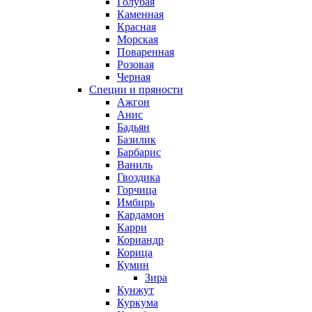
Голубая
Каменная
Красная
Морская
Поваренная
Розовая
Черная
Специи и пряности
Ажгон
Анис
Бадьян
Базилик
Барбарис
Ваниль
Гвоздика
Горчица
Имбирь
Кардамон
Карри
Кориандр
Корица
Кумин
Зира
Кунжут
Куркума