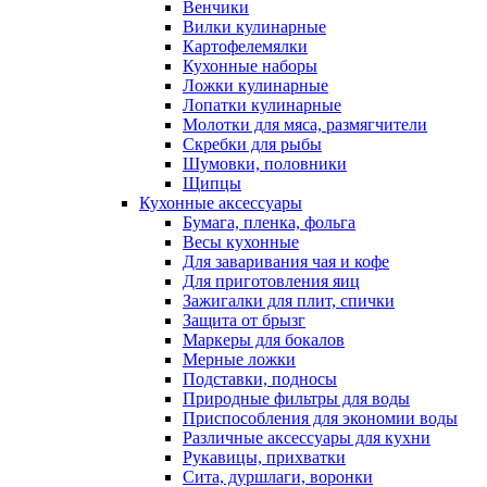
Венчики
Вилки кулинарные
Картофелемялки
Кухонные наборы
Ложки кулинарные
Лопатки кулинарные
Молотки для мяса, размягчители
Скребки для рыбы
Шумовки, половники
Щипцы
Кухонные аксессуары
Бумага, пленка, фольга
Весы кухонные
Для заваривания чая и кофе
Для приготовления яиц
Зажигалки для плит, спички
Защита от брызг
Маркеры для бокалов
Мерные ложки
Подставки, подносы
Природные фильтры для воды
Приспособления для экономии воды
Различные аксессуары для кухни
Рукавицы, прихватки
Сита, дуршлаги, воронки