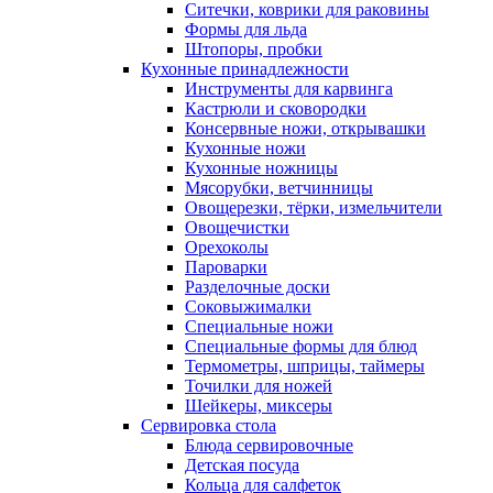
Ситечки, коврики для раковины
Формы для льда
Штопоры, пробки
Кухонные принадлежности
Инструменты для карвинга
Кастрюли и сковородки
Консервные ножи, открывашки
Кухонные ножи
Кухонные ножницы
Мясорубки, ветчинницы
Овощерезки, тёрки, измельчители
Овощечистки
Орехоколы
Пароварки
Разделочные доски
Соковыжималки
Специальные ножи
Специальные формы для блюд
Термометры, шприцы, таймеры
Точилки для ножей
Шейкеры, миксеры
Сервировка стола
Блюда сервировочные
Детская посуда
Кольца для салфеток