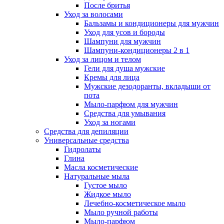
После бритья
Уход за волосами
Бальзамы и кондиционеры для мужчин
Уход для усов и бороды
Шампуни для мужчин
Шампуни-кондиционеры 2 в 1
Уход за лицом и телом
Гели для душа мужские
Кремы для лица
Мужские дезодоранты, вкладыши от
пота
Мыло-парфюм для мужчин
Средства для умывания
Уход за ногами
Средства для депиляции
Универсальные средства
Гидролаты
Глина
Масла косметические
Натуральные мыла
Густое мыло
Жидкое мыло
Лечебно-косметическое мыло
Мыло ручной работы
Мыло-парфюм