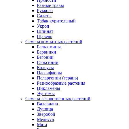
Пряности
Разные травы
Руккола
Салаты
Табак курительный
Укроп
Шпинат
Щавель
Семена комнатных растений
Бальзамины
Барвинки
Бегонии
Глоксинии
Колеусы
Пассифлоры
Пеларгонии (герань)
Разнообразные растения
Цикламены
Эустомы
Семена лекарственных растений
Валериана
Душица
Зверобой
Мелисса
Мята