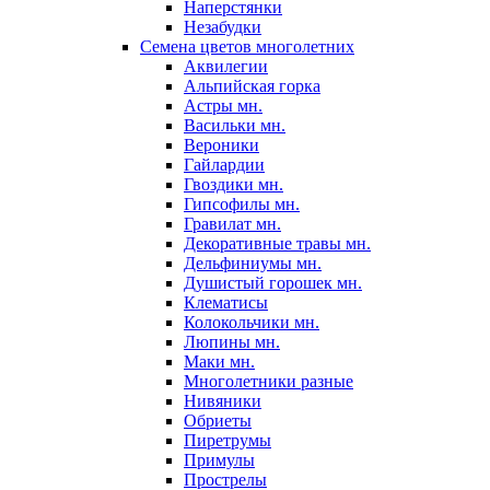
Наперстянки
Незабудки
Семена цветов многолетних
Аквилегии
Альпийская горка
Астры мн.
Васильки мн.
Вероники
Гайлардии
Гвоздики мн.
Гипсофилы мн.
Гравилат мн.
Декоративные травы мн.
Дельфиниумы мн.
Душистый горошек мн.
Клематисы
Колокольчики мн.
Люпины мн.
Маки мн.
Многолетники разные
Нивяники
Обриеты
Пиретрумы
Примулы
Прострелы