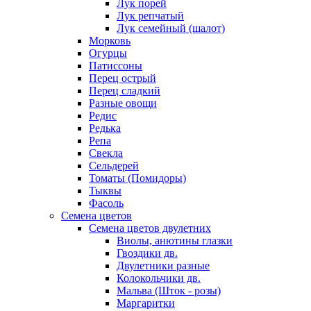
Лук порей
Лук репчатый
Лук семейный (шалот)
Морковь
Огурцы
Патиссоны
Перец острый
Перец сладкий
Разные овощи
Редис
Редька
Репа
Свекла
Сельдерей
Томаты (Помидоры)
Тыквы
Фасоль
Семена цветов
Семена цветов двулетних
Виолы, анютины глазки
Гвоздики дв.
Двулетники разные
Колокольчики дв.
Мальва (Шток - розы)
Маргаритки