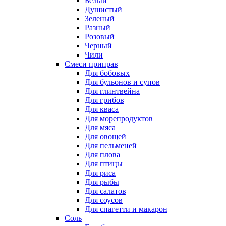
Белый
Душистый
Зеленый
Разный
Розовый
Черный
Чили
Смеси приправ
Для бобовых
Для бульонов и супов
Для глинтвейна
Для грибов
Для кваса
Для морепродуктов
Для мяса
Для овощей
Для пельменей
Для плова
Для птицы
Для риса
Для рыбы
Для салатов
Для соусов
Для спагетти и макарон
Соль