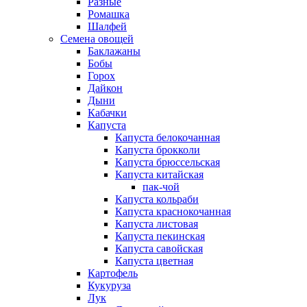
Разные
Ромашка
Шалфей
Семена овощей
Баклажаны
Бобы
Горох
Дайкон
Дыни
Кабачки
Капуста
Капуста белокочанная
Капуста брокколи
Капуста брюссельская
Капуста китайская
пак-чой
Капуста кольраби
Капуста краснокочанная
Капуста листовая
Капуста пекинская
Капуста савойская
Капуста цветная
Картофель
Кукуруза
Лук