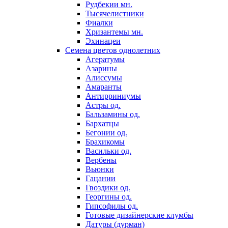
Рудбекии мн.
Тысячелистники
Фиалки
Хризантемы мн.
Эхинацеи
Семена цветов однолетних
Агератумы
Азарины
Алиссумы
Амаранты
Антирриниумы
Астры од.
Бальзамины од.
Бархатцы
Бегонии од.
Брахикомы
Васильки од.
Вербены
Вьюнки
Гацании
Гвоздики од.
Георгины од.
Гипсофилы од.
Готовые дизайнерские клумбы
Датуры (дурман)