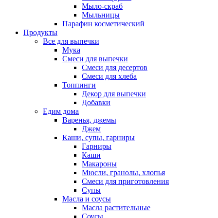
Мыло-скраб
Мыльницы
Парафин косметический
Продукты
Все для выпечки
Мука
Смеси для выпечки
Смеси для десертов
Смеси для хлеба
Топпинги
Декор для выпечки
Добавки
Едим дома
Варенья, джемы
Джем
Каши, супы, гарниры
Гарниры
Каши
Макароны
Мюсли, гранолы, хлопья
Смеси для приготовления
Супы
Масла и соусы
Масла растительные
Соусы