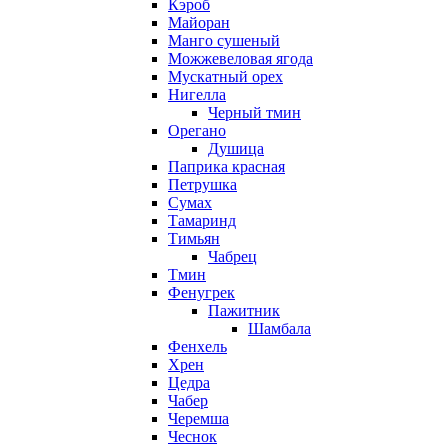
Кэроб
Майоран
Манго сушеный
Можжевеловая ягода
Мускатный орех
Нигелла
Черный тмин
Орегано
Душица
Паприка красная
Петрушка
Сумах
Тамаринд
Тимьян
Чабрец
Тмин
Фенугрек
Пажитник
Шамбала
Фенхель
Хрен
Цедра
Чабер
Черемша
Чеснок