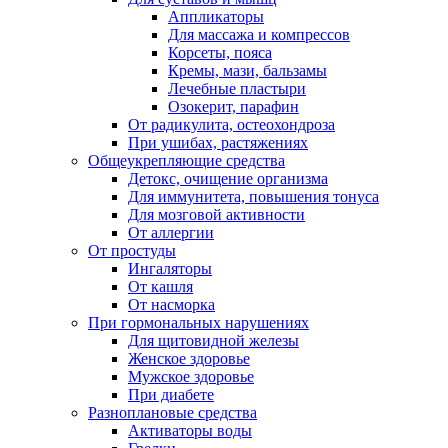
Аппликаторы
Для массажа и компрессов
Корсеты, пояса
Кремы, мази, бальзамы
Лечебные пластыри
Озокерит, парафин
От радикулита, остеохондроза
При ушибах, растяжениях
Общеукрепляющие средства
Детокс, очищение организма
Для иммунитета, повышения тонуса
Для мозговой активности
От аллергии
От простуды
Ингаляторы
От кашля
От насморка
При гормональных нарушениях
Для щитовидной железы
Женское здоровье
Мужское здоровье
При диабете
Разноплановые средства
Активаторы воды