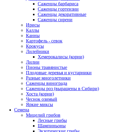
Саженцы барбариса
Саженцы гортензии
Саженцы декоративные
Саженцы сирени
Ирисы
Каллы
Канны
Картофель - севок
Крокусы
Лилейники
Хемерокалисы (корни)
Лилии
Пионы травянистые
Плодовые деревья и кустарники
Разные многолетники
Саженцы винограда
Саженцы роз (выращены в Сибири)
Хоста (корни)
Чеснок озимый
Яркие миксы
Семена
Мицелий грибов
Лесные грибы
Шампиньоны
Экзотические грибы