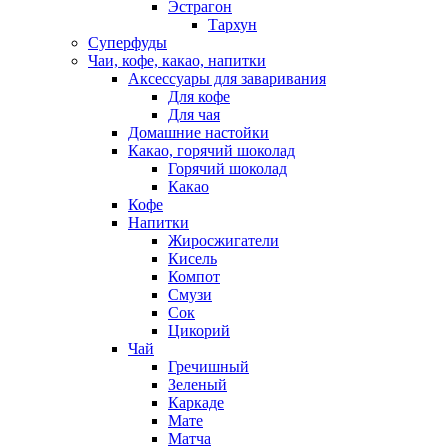
Эстрагон
Тархун
Суперфуды
Чаи, кофе, какао, напитки
Аксессуары для заваривания
Для кофе
Для чая
Домашние настойки
Какао, горячий шоколад
Горячий шоколад
Какао
Кофе
Напитки
Жиросжигатели
Кисель
Компот
Смузи
Сок
Цикорий
Чай
Гречишный
Зеленый
Каркаде
Мате
Матча