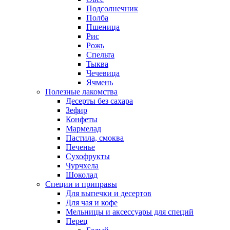
Подсолнечник
Полба
Пшеница
Рис
Рожь
Спельта
Тыква
Чечевица
Ячмень
Полезные лакомства
Десерты без сахара
Зефир
Конфеты
Мармелад
Пастила, смоква
Печенье
Сухофрукты
Чурчхела
Шоколад
Специи и приправы
Для выпечки и десертов
Для чая и кофе
Мельницы и аксессуары для специй
Перец