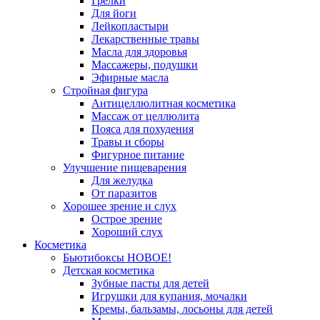
Грелки
Для йоги
Лейкопластыри
Лекарственные травы
Масла для здоровья
Массажеры, подушки
Эфирные масла
Стройная фигура
Антицеллюлитная косметика
Массаж от целлюлита
Пояса для похудения
Травы и сборы
Фигурное питание
Улучшение пищеварения
Для желудка
От паразитов
Хорошее зрение и слух
Острое зрение
Хороший слух
Косметика
Бьютибоксы НОВОЕ!
Детская косметика
Зубные пасты для детей
Игрушки для купания, мочалки
Кремы, бальзамы, лосьоны для детей