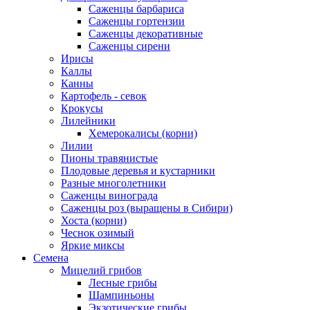
Саженцы барбариса
Саженцы гортензии
Саженцы декоративные
Саженцы сирени
Ирисы
Каллы
Канны
Картофель - севок
Крокусы
Лилейники
Хемерокалисы (корни)
Лилии
Пионы травянистые
Плодовые деревья и кустарники
Разные многолетники
Саженцы винограда
Саженцы роз (выращены в Сибири)
Хоста (корни)
Чеснок озимый
Яркие миксы
Семена
Мицелий грибов
Лесные грибы
Шампиньоны
Экзотические грибы