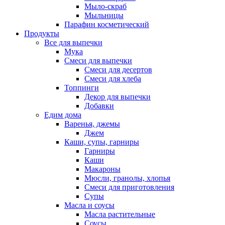
Мыло-скраб
Мыльницы
Парафин косметический
Продукты
Все для выпечки
Мука
Смеси для выпечки
Смеси для десертов
Смеси для хлеба
Топпинги
Декор для выпечки
Добавки
Едим дома
Варенья, джемы
Джем
Каши, супы, гарниры
Гарниры
Каши
Макароны
Мюсли, гранолы, хлопья
Смеси для приготовления
Супы
Масла и соусы
Масла растительные
Соусы