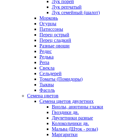
Лук порей
Лук репчатый
Лук семейный (шалот)
Морковь
Огурцы
Патиссоны
Перец острый
Перец сладкий
Разные овощи
Редис
Редька
Репа
Свекла
Сельдерей
Томаты (Помидоры)
Тыквы
Фасоль
Семена цветов
Семена цветов двулетних
Виолы, анютины глазки
Гвоздики дв.
Двулетники разные
Колокольчики дв.
Мальва (Шток - розы)
Маргаритки