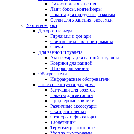
Емкости для хранения
Ланч-боксы, контейнеры
Пакеты для продуктов, зажимы
Сетки для хранения, экосумки
Уют и комфорт
Декор интерьера
Гирлянды и фонари
Светильники-ночники, лампы
Свечи
Для ванной и туалета
Аксессуары для ванной и туалета
Коврики для ванной
Шторы для ванной
Обогреватели
Инфракрасные обогреватели
Полезные штучки для дома
Заглушки для розеток
Пакеты для автошин
Придверные коврики
Различные аксессуары
Скатерти-пленки
Стопоры и фиксаторы
Таблетницы
Термометры оконные
Уход за дымоходами