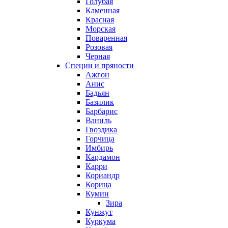
Голубая
Каменная
Красная
Морская
Поваренная
Розовая
Черная
Специи и пряности
Ажгон
Анис
Бадьян
Базилик
Барбарис
Ваниль
Гвоздика
Горчица
Имбирь
Кардамон
Карри
Кориандр
Корица
Кумин
Зира
Кунжут
Куркума