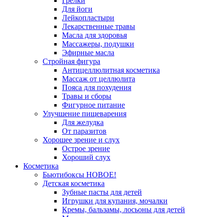
Грелки
Для йоги
Лейкопластыри
Лекарственные травы
Масла для здоровья
Массажеры, подушки
Эфирные масла
Стройная фигура
Антицеллюлитная косметика
Массаж от целлюлита
Пояса для похудения
Травы и сборы
Фигурное питание
Улучшение пищеварения
Для желудка
От паразитов
Хорошее зрение и слух
Острое зрение
Хороший слух
Косметика
Бьютибоксы НОВОЕ!
Детская косметика
Зубные пасты для детей
Игрушки для купания, мочалки
Кремы, бальзамы, лосьоны для детей