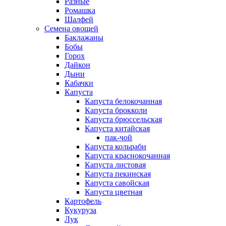
Разные
Ромашка
Шалфей
Семена овощей
Баклажаны
Бобы
Горох
Дайкон
Дыни
Кабачки
Капуста
Капуста белокочанная
Капуста брокколи
Капуста брюссельская
Капуста китайская
пак-чой
Капуста кольраби
Капуста краснокочанная
Капуста листовая
Капуста пекинская
Капуста савойская
Капуста цветная
Картофель
Кукуруза
Лук