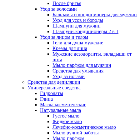
После бритья
Уход за волосами
Бальзамы и кондиционеры для мужчин
Уход для усов и бороды
Шампуни для мужчин
Шампуни-кондиционеры 2 в 1
Уход за лицом и телом
Гели для душа мужские
Кремы для лица
Мужские дезодоранты, вкладыши от
пота
Мыло-парфюм для мужчин
Средства для умывания
Уход за ногами
Средства для депиляции
Универсальные средства
Гидролаты
Глина
Масла косметические
Натуральные мыла
Густое мыло
Жидкое мыло
Лечебно-косметическое мыло
Мыло ручной работы
Мыло-парфюм