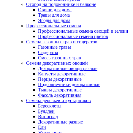
Огород на подоконнике и балконе
Овощи для дома
Травы для дома
Ягоды для дома
Профессиональные семена
Профессиональные семена овощей и зелени
Профессиональные семена цветов
Семена газонных трав и сидератов
Газонные травы
Сидераты
Смесь газонных трав
Семена декоративных овощей
Декоративные овощи разные
Капусты декоративные
Перцы декоративные
Подсолнечники декоративные
Тыквы декоративные
Фасоль декоративная
Семена деревьев и кустарников
Бересклеты
Буддлеи
Виноград
Декоративные разные
Ели
Жимолости