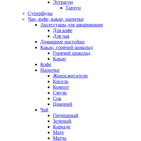
Эстрагон
Тархун
Суперфуды
Чаи, кофе, какао, напитки
Аксессуары для заваривания
Для кофе
Для чая
Домашние настойки
Какао, горячий шоколад
Горячий шоколад
Какао
Кофе
Напитки
Жиросжигатели
Кисель
Компот
Смузи
Сок
Цикорий
Чай
Гречишный
Зеленый
Каркаде
Мате
Матча