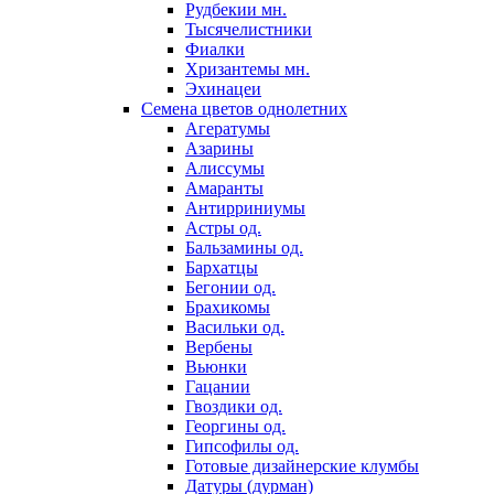
Рудбекии мн.
Тысячелистники
Фиалки
Хризантемы мн.
Эхинацеи
Семена цветов однолетних
Агератумы
Азарины
Алиссумы
Амаранты
Антирриниумы
Астры од.
Бальзамины од.
Бархатцы
Бегонии од.
Брахикомы
Васильки од.
Вербены
Вьюнки
Гацании
Гвоздики од.
Георгины од.
Гипсофилы од.
Готовые дизайнерские клумбы
Датуры (дурман)