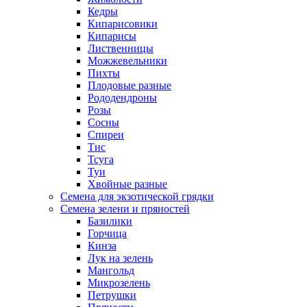
Кедры
Кипарисовики
Кипарисы
Лиственницы
Можжевельники
Пихты
Плодовые разные
Рододендроны
Розы
Сосны
Спиреи
Тис
Тсуга
Туи
Хвойные разные
Семена для экзотической грядки
Семена зелени и пряностей
Базилики
Горчица
Кинза
Лук на зелень
Мангольд
Микрозелень
Петрушки