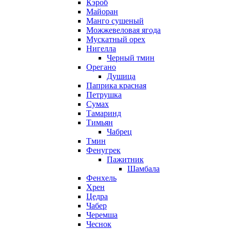
Кэроб
Майоран
Манго сушеный
Можжевеловая ягода
Мускатный орех
Нигелла
Черный тмин
Орегано
Душица
Паприка красная
Петрушка
Сумах
Тамаринд
Тимьян
Чабрец
Тмин
Фенугрек
Пажитник
Шамбала
Фенхель
Хрен
Цедра
Чабер
Черемша
Чеснок