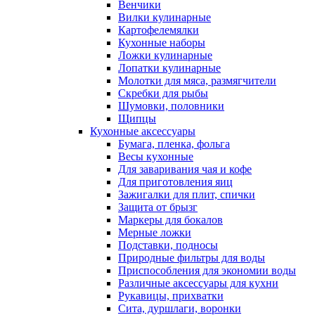
Венчики
Вилки кулинарные
Картофелемялки
Кухонные наборы
Ложки кулинарные
Лопатки кулинарные
Молотки для мяса, размягчители
Скребки для рыбы
Шумовки, половники
Щипцы
Кухонные аксессуары
Бумага, пленка, фольга
Весы кухонные
Для заваривания чая и кофе
Для приготовления яиц
Зажигалки для плит, спички
Защита от брызг
Маркеры для бокалов
Мерные ложки
Подставки, подносы
Природные фильтры для воды
Приспособления для экономии воды
Различные аксессуары для кухни
Рукавицы, прихватки
Сита, дуршлаги, воронки