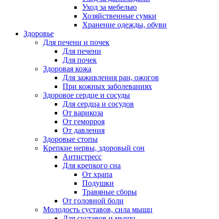
Уход за мебелью
Хозяйственные сумки
Хранение одежды, обуви
Здоровье
Для печени и почек
Для печени
Для почек
Здоровая кожа
Для заживления ран, ожогов
При кожных заболеваниях
Здоровое сердце и сосуды
Для сердца и сосудов
От варикоза
От геморроя
От давления
Здоровые стопы
Крепкие нервы, здоровый сон
Антистресс
Для крепкого сна
От храпа
Подушки
Травяные сборы
От головной боли
Молодость суставов, сила мышц
Для суставов и мышц