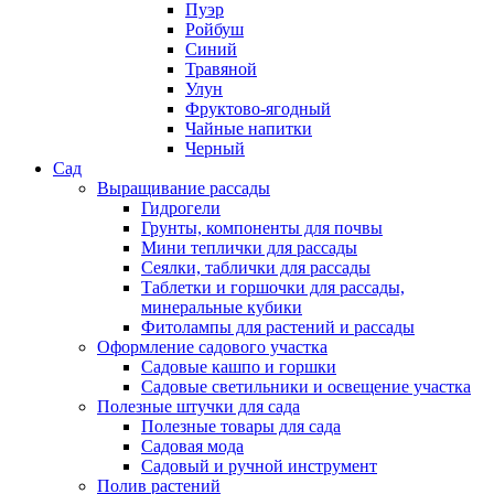
Пуэр
Ройбуш
Синий
Травяной
Улун
Фруктово-ягодный
Чайные напитки
Черный
Сад
Выращивание рассады
Гидрогели
Грунты, компоненты для почвы
Мини теплички для рассады
Сеялки, таблички для рассады
Таблетки и горшочки для рассады,
минеральные кубики
Фитолампы для растений и рассады
Оформление садового участка
Садовые кашпо и горшки
Садовые светильники и освещение участка
Полезные штучки для сада
Полезные товары для сада
Садовая мода
Садовый и ручной инструмент
Полив растений