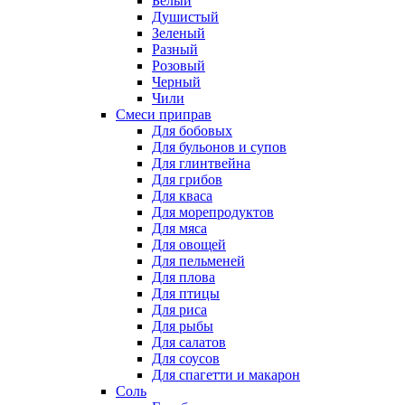
Белый
Душистый
Зеленый
Разный
Розовый
Черный
Чили
Смеси приправ
Для бобовых
Для бульонов и супов
Для глинтвейна
Для грибов
Для кваса
Для морепродуктов
Для мяса
Для овощей
Для пельменей
Для плова
Для птицы
Для риса
Для рыбы
Для салатов
Для соусов
Для спагетти и макарон
Соль