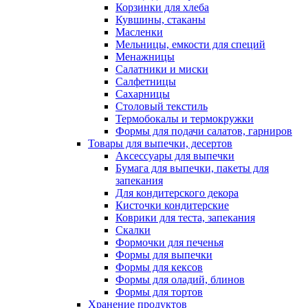
Корзинки для хлеба
Кувшины, стаканы
Масленки
Мельницы, емкости для специй
Менажницы
Салатники и миски
Салфетницы
Сахарницы
Столовый текстиль
Термобокалы и термокружки
Формы для подачи салатов, гарниров
Товары для выпечки, десертов
Аксессуары для выпечки
Бумага для выпечки, пакеты для
запекания
Для кондитерского декора
Кисточки кондитерские
Коврики для теста, запекания
Скалки
Формочки для печенья
Формы для выпечки
Формы для кексов
Формы для оладий, блинов
Формы для тортов
Хранение продуктов