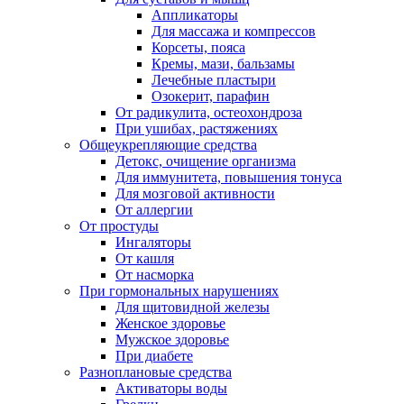
Аппликаторы
Для массажа и компрессов
Корсеты, пояса
Кремы, мази, бальзамы
Лечебные пластыри
Озокерит, парафин
От радикулита, остеохондроза
При ушибах, растяжениях
Общеукрепляющие средства
Детокс, очищение организма
Для иммунитета, повышения тонуса
Для мозговой активности
От аллергии
От простуды
Ингаляторы
От кашля
От насморка
При гормональных нарушениях
Для щитовидной железы
Женское здоровье
Мужское здоровье
При диабете
Разноплановые средства
Активаторы воды