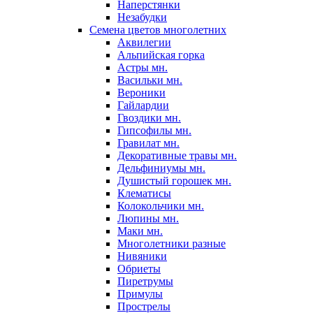
Наперстянки
Незабудки
Семена цветов многолетних
Аквилегии
Альпийская горка
Астры мн.
Васильки мн.
Вероники
Гайлардии
Гвоздики мн.
Гипсофилы мн.
Гравилат мн.
Декоративные травы мн.
Дельфиниумы мн.
Душистый горошек мн.
Клематисы
Колокольчики мн.
Люпины мн.
Маки мн.
Многолетники разные
Нивяники
Обриеты
Пиретрумы
Примулы
Прострелы