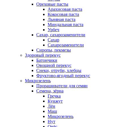
Ореховые пасты
Арахисовая паста
Кокосовая паста
Льняная паста
Миндальная паста
Урбеч
Сахар, сахарозаменители
Сахар
Сахарозаменители
Сиропы, пекмезы
Здоровый перекус
Батончики
Овощной перекус
Снеки, отруби, хлебцы
Фруктово-ягодный перекус
Микрозелень
Проращиватели для семян
Семена, зёрна
Гречка
Кунжут
Лён
Маш
Микрозелень
Нут
Овёс