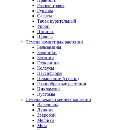
Пряности
Разные травы
Руккола
Салаты
Табак курительный
Укроп
Шпинат
Щавель
Семена комнатных растений
Бальзамины
Барвинки
Бегонии
Глоксинии
Колеусы
Пассифлоры
Пеларгонии (герань)
Разнообразные растения
Цикламены
Эустомы
Семена лекарственных растений
Валериана
Душица
Зверобой
Мелисса
Мята