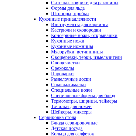
Ситечки, коврики для раковины
Формы для льда
Штопоры, пробки
Кухонные принадлежности
Инструменты для карвинга
Кастрюли и сковородки
Консервные ножи, открывашки
Кухонные ножи
Кухонные ножницы
Мясорубки, ветчинницы
Овощерезки, тёрки, измельчители
Овощечистки
Орехоколы
Пароварки
Разделочные доски
Соковыжималки
Специальные ножи
Специальные формы для блюд
Термометры, шприцы, таймеры
Точилки для ножей
Шейкеры, миксеры
Сервировка стола
Блюда сервировочные
Детская посуда
Кольца для салфеток