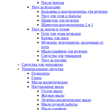
После бритья
Уход за волосами
Бальзамы и кондиционеры для мужчин
Уход для усов и бороды
Шампуни для мужчин
Шампуни-кондиционеры 2 в 1
Уход за лицом и телом
Гели для душа мужские
Кремы для лица
Мужские дезодоранты, вкладыши от
пота
Мыло-парфюм для мужчин
Средства для умывания
Уход за ногами
Средства для депиляции
Универсальные средства
Гидролаты
Глина
Масла косметические
Натуральные мыла
Густое мыло
Жидкое мыло
Лечебно-косметическое мыло
Мыло ручной работы
Мыло-парфюм