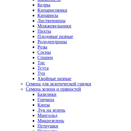
Кедры
Кипарисовики
Кипарисы
Лиственницы
Можжевельники
Пихты
Плодовые разные
Рододендроны
Розы
Сосны
Спиреи
Тис
Тсуга
Туи
Хвойные разные
Семена для экзотической грядки
Семена зелени и пряностей
Базилики
Горчица
Кинза
Лук на зелень
Мангольд
Микрозелень
Петрушки