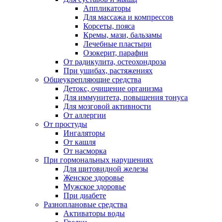
Аппликаторы
Для массажа и компрессов
Корсеты, пояса
Кремы, мази, бальзамы
Лечебные пластыри
Озокерит, парафин
От радикулита, остеохондроза
При ушибах, растяжениях
Общеукрепляющие средства
Детокс, очищение организма
Для иммунитета, повышения тонуса
Для мозговой активности
От аллергии
От простуды
Ингаляторы
От кашля
От насморка
При гормональных нарушениях
Для щитовидной железы
Женское здоровье
Мужское здоровье
При диабете
Разноплановые средства
Активаторы воды