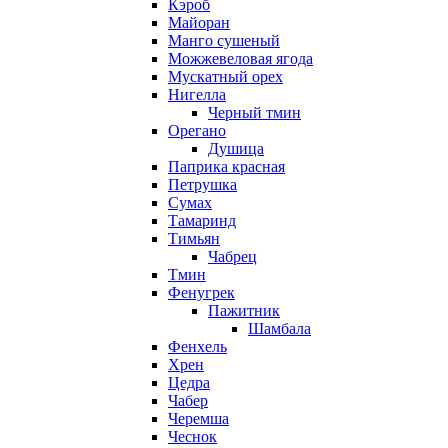
Кэроб
Майоран
Манго сушеный
Можжевеловая ягода
Мускатный орех
Нигелла
Черный тмин
Орегано
Душица
Паприка красная
Петрушка
Сумах
Тамаринд
Тимьян
Чабрец
Тмин
Фенугрек
Пажитник
Шамбала
Фенхель
Хрен
Цедра
Чабер
Черемша
Чеснок