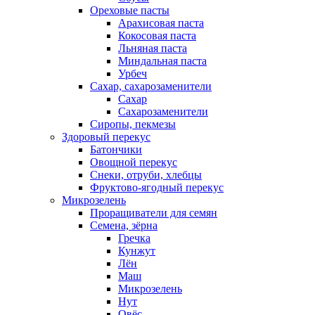
Ореховые пасты
Арахисовая паста
Кокосовая паста
Льняная паста
Миндальная паста
Урбеч
Сахар, сахарозаменители
Сахар
Сахарозаменители
Сиропы, пекмезы
Здоровый перекус
Батончики
Овощной перекус
Снеки, отруби, хлебцы
Фруктово-ягодный перекус
Микрозелень
Проращиватели для семян
Семена, зёрна
Гречка
Кунжут
Лён
Маш
Микрозелень
Нут
Овёс