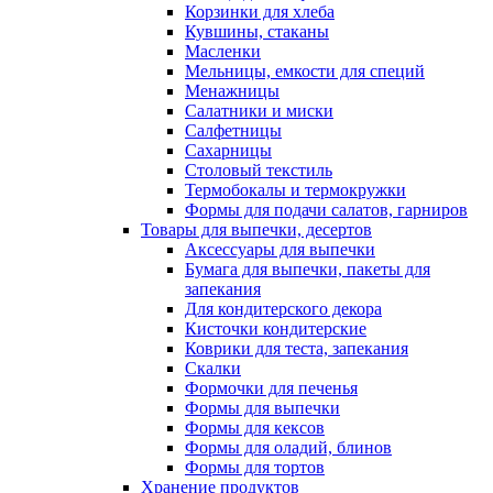
Корзинки для хлеба
Кувшины, стаканы
Масленки
Мельницы, емкости для специй
Менажницы
Салатники и миски
Салфетницы
Сахарницы
Столовый текстиль
Термобокалы и термокружки
Формы для подачи салатов, гарниров
Товары для выпечки, десертов
Аксессуары для выпечки
Бумага для выпечки, пакеты для
запекания
Для кондитерского декора
Кисточки кондитерские
Коврики для теста, запекания
Скалки
Формочки для печенья
Формы для выпечки
Формы для кексов
Формы для оладий, блинов
Формы для тортов
Хранение продуктов