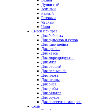
Белый
Душистый
Зеленый
Разный
Розовый
Черный
Чили
Смеси приправ
Для бобовых
Для бульонов и супов
Для глинтвейна
Для грибов
Для кваса
Для морепродуктов
Для мяса
Для овощей
Для пельменей
Для плова
Для птицы
Для риса
Для рыбы
Для салатов
Для соусов
Для спагетти и макарон
Соль