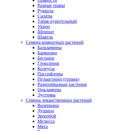
Пряности
Разные травы
Руккола
Салаты
Табак курительный
Укроп
Шпинат
Щавель
Семена комнатных растений
Бальзамины
Барвинки
Бегонии
Глоксинии
Колеусы
Пассифлоры
Пеларгонии (герань)
Разнообразные растения
Цикламены
Эустомы
Семена лекарственных растений
Валериана
Душица
Зверобой
Мелисса
Мята