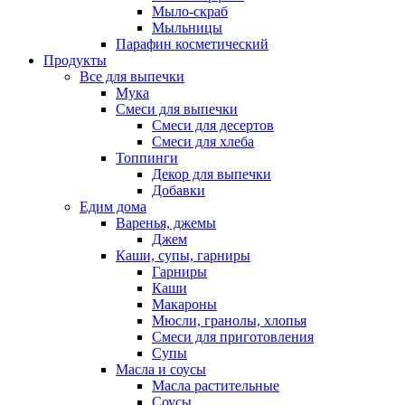
Мыло-скраб
Мыльницы
Парафин косметический
Продукты
Все для выпечки
Мука
Смеси для выпечки
Смеси для десертов
Смеси для хлеба
Топпинги
Декор для выпечки
Добавки
Едим дома
Варенья, джемы
Джем
Каши, супы, гарниры
Гарниры
Каши
Макароны
Мюсли, гранолы, хлопья
Смеси для приготовления
Супы
Масла и соусы
Масла растительные
Соусы