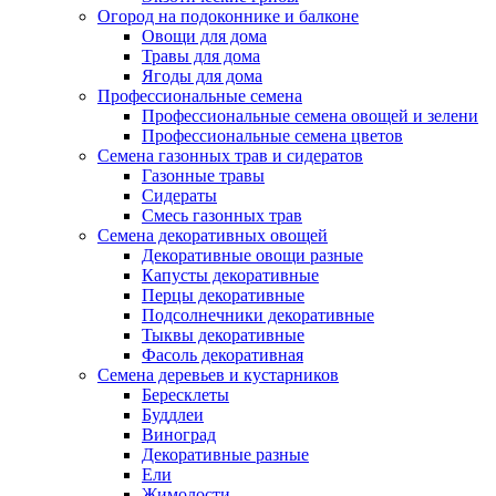
Огород на подоконнике и балконе
Овощи для дома
Травы для дома
Ягоды для дома
Профессиональные семена
Профессиональные семена овощей и зелени
Профессиональные семена цветов
Семена газонных трав и сидератов
Газонные травы
Сидераты
Смесь газонных трав
Семена декоративных овощей
Декоративные овощи разные
Капусты декоративные
Перцы декоративные
Подсолнечники декоративные
Тыквы декоративные
Фасоль декоративная
Семена деревьев и кустарников
Бересклеты
Буддлеи
Виноград
Декоративные разные
Ели
Жимолости