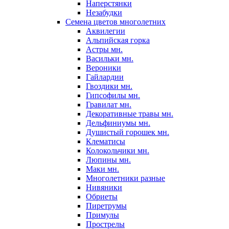
Наперстянки
Незабудки
Семена цветов многолетних
Аквилегии
Альпийская горка
Астры мн.
Васильки мн.
Вероники
Гайлардии
Гвоздики мн.
Гипсофилы мн.
Гравилат мн.
Декоративные травы мн.
Дельфиниумы мн.
Душистый горошек мн.
Клематисы
Колокольчики мн.
Люпины мн.
Маки мн.
Многолетники разные
Нивяники
Обриеты
Пиретрумы
Примулы
Прострелы