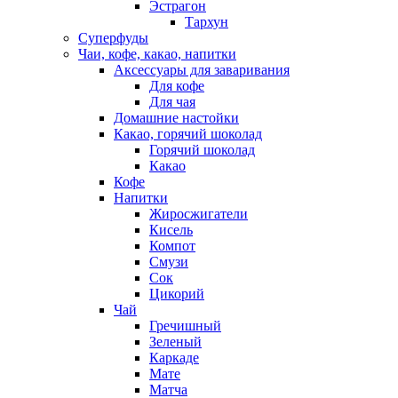
Эстрагон
Тархун
Суперфуды
Чаи, кофе, какао, напитки
Аксессуары для заваривания
Для кофе
Для чая
Домашние настойки
Какао, горячий шоколад
Горячий шоколад
Какао
Кофе
Напитки
Жиросжигатели
Кисель
Компот
Смузи
Сок
Цикорий
Чай
Гречишный
Зеленый
Каркаде
Мате
Матча