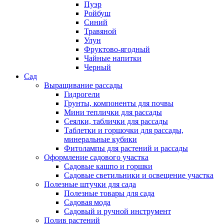
Пуэр
Ройбуш
Синий
Травяной
Улун
Фруктово-ягодный
Чайные напитки
Черный
Сад
Выращивание рассады
Гидрогели
Грунты, компоненты для почвы
Мини теплички для рассады
Сеялки, таблички для рассады
Таблетки и горшочки для рассады,
минеральные кубики
Фитолампы для растений и рассады
Оформление садового участка
Садовые кашпо и горшки
Садовые светильники и освещение участка
Полезные штучки для сада
Полезные товары для сада
Садовая мода
Садовый и ручной инструмент
Полив растений