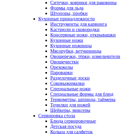
Ситечки, коврики для раковины
Формы для льда
Штопоры, пробки
Кухонные принадлежности
Инструменты для карвинга
Кастрюли и сковородки
Консервные ножи, открывашки
Кухонные ножи
Кухонные ножницы
Мясорубки, ветчинницы
Овощерезки, тёрки, измельчители
Овощечистки
Орехоколы
Пароварки
Разделочные доски
Соковыжималки
Специальные ножи
Специальные формы для блюд
Термометры, шприцы, таймеры
Точилки для ножей
Шейкеры, миксеры
Сервировка стола
Блюда сервировочные
Детская посуда
Кольца для салфеток