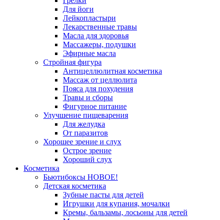
Грелки
Для йоги
Лейкопластыри
Лекарственные травы
Масла для здоровья
Массажеры, подушки
Эфирные масла
Стройная фигура
Антицеллюлитная косметика
Массаж от целлюлита
Пояса для похудения
Травы и сборы
Фигурное питание
Улучшение пищеварения
Для желудка
От паразитов
Хорошее зрение и слух
Острое зрение
Хороший слух
Косметика
Бьютибоксы НОВОЕ!
Детская косметика
Зубные пасты для детей
Игрушки для купания, мочалки
Кремы, бальзамы, лосьоны для детей