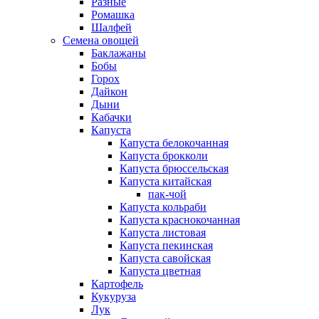
Разные
Ромашка
Шалфей
Семена овощей
Баклажаны
Бобы
Горох
Дайкон
Дыни
Кабачки
Капуста
Капуста белокочанная
Капуста брокколи
Капуста брюссельская
Капуста китайская
пак-чой
Капуста кольраби
Капуста краснокочанная
Капуста листовая
Капуста пекинская
Капуста савойская
Капуста цветная
Картофель
Кукуруза
Лук