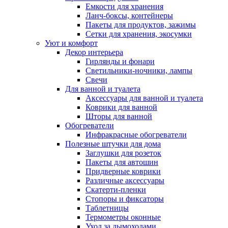
Емкости для хранения
Ланч-боксы, контейнеры
Пакеты для продуктов, зажимы
Сетки для хранения, экосумки
Уют и комфорт
Декор интерьера
Гирлянды и фонари
Светильники-ночники, лампы
Свечи
Для ванной и туалета
Аксессуары для ванной и туалета
Коврики для ванной
Шторы для ванной
Обогреватели
Инфракрасные обогреватели
Полезные штучки для дома
Заглушки для розеток
Пакеты для автошин
Придверные коврики
Различные аксессуары
Скатерти-пленки
Стопоры и фиксаторы
Таблетницы
Термометры оконные
Уход за дымоходами