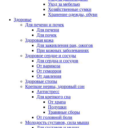
Уход за мебелью
Хозяйственные сумки
Хранение одежды, обуви
Здоровье
Для печени и почек
Для печени
Для почек
Здоровая кожа
Для заживления ран, ожогов
При кожных заболеваниях
Здоровое сердце и сосуды
Для сердца и сосудов
От варикоза
От геморроя
От давления
Здоровые стопы
Крепкие нервы, здоровый сон
Антистресс
Для крепкого сна
От храпа
Подушки
Травяные сборы
От головной боли
Молодость суставов, сила мышц
Для суставов и мышц