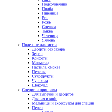
Подсолнечник
Полба
Пшеница
Рис
Рожь
Спельта
Тыква
Чечевица
Ячмень
Полезные лакомства
Десерты без сахара
Зефир
Конфеты
Мармелад
Пастила, смоква
Печенье
Сухофрукты
Чурчхела
Шоколад
Специи и приправы
Для выпечки и десертов
Для чая и кофе
Мельницы и аксессуары для специй
Перец