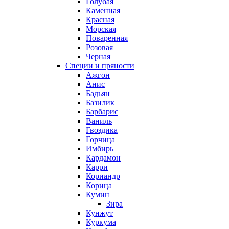
Голубая
Каменная
Красная
Морская
Поваренная
Розовая
Черная
Специи и пряности
Ажгон
Анис
Бадьян
Базилик
Барбарис
Ваниль
Гвоздика
Горчица
Имбирь
Кардамон
Карри
Кориандр
Корица
Кумин
Зира
Кунжут
Куркума