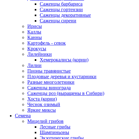
Саженцы барбариса
Саженцы гортензии
Саженцы декоративные
Саженцы сирени
Ирисы
Каллы
Канны
Картофель - севок
Крокусы
Лилейники
Хемерокалисы (корни)
Лилии
Пионы травянистые
Плодовые деревья и кустарники
Разные многолетники
Саженцы винограда
Саженцы роз (выращены в Сибири)
Хоста (корни)
Чеснок озимый
Яркие миксы
Семена
Мицелий грибов
Лесные грибы
Шампиньоны
Экзотические грибы