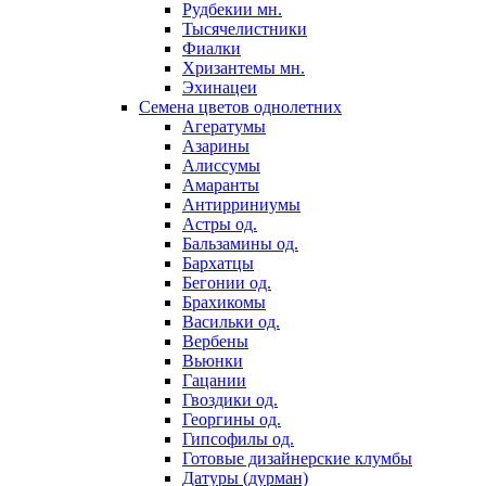
Рудбекии мн.
Тысячелистники
Фиалки
Хризантемы мн.
Эхинацеи
Семена цветов однолетних
Агератумы
Азарины
Алиссумы
Амаранты
Антирриниумы
Астры од.
Бальзамины од.
Бархатцы
Бегонии од.
Брахикомы
Васильки од.
Вербены
Вьюнки
Гацании
Гвоздики од.
Георгины од.
Гипсофилы од.
Готовые дизайнерские клумбы
Датуры (дурман)