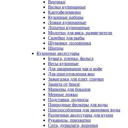
Венчики
Вилки кулинарные
Картофелемялки
Кухонные наборы
Ложки кулинарные
Лопатки кулинарные
Молотки для мяса, размягчители
Скребки для рыбы
Шумовки, половники
Щипцы
Кухонные аксессуары
Бумага, пленка, фольга
Весы кухонные
Для заваривания чая и кофе
Для приготовления яиц
Зажигалки для плит, спички
Защита от брызг
Маркеры для бокалов
Мерные ложки
Подставки, подносы
Природные фильтры для воды
Приспособления для экономии воды
Различные аксессуары для кухни
Рукавицы, прихватки
Сита, дуршлаги, воронки