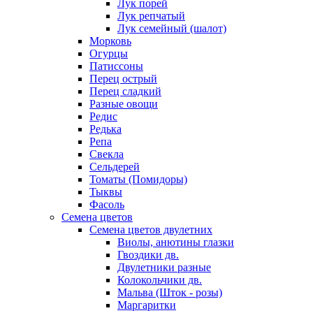
Лук порей
Лук репчатый
Лук семейный (шалот)
Морковь
Огурцы
Патиссоны
Перец острый
Перец сладкий
Разные овощи
Редис
Редька
Репа
Свекла
Сельдерей
Томаты (Помидоры)
Тыквы
Фасоль
Семена цветов
Семена цветов двулетних
Виолы, анютины глазки
Гвоздики дв.
Двулетники разные
Колокольчики дв.
Мальва (Шток - розы)
Маргаритки