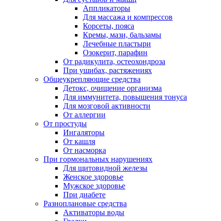
Аппликаторы
Для массажа и компрессов
Корсеты, пояса
Кремы, мази, бальзамы
Лечебные пластыри
Озокерит, парафин
От радикулита, остеохондроза
При ушибах, растяжениях
Общеукрепляющие средства
Детокс, очищение организма
Для иммунитета, повышения тонуса
Для мозговой активности
От аллергии
От простуды
Ингаляторы
От кашля
От насморка
При гормональных нарушениях
Для щитовидной железы
Женское здоровье
Мужское здоровье
При диабете
Разноплановые средства
Активаторы воды