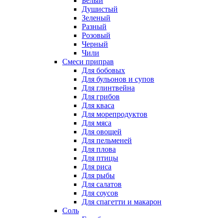
Белый
Душистый
Зеленый
Разный
Розовый
Черный
Чили
Смеси приправ
Для бобовых
Для бульонов и супов
Для глинтвейна
Для грибов
Для кваса
Для морепродуктов
Для мяса
Для овощей
Для пельменей
Для плова
Для птицы
Для риса
Для рыбы
Для салатов
Для соусов
Для спагетти и макарон
Соль