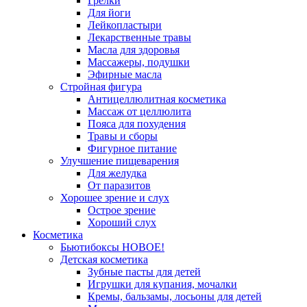
Грелки
Для йоги
Лейкопластыри
Лекарственные травы
Масла для здоровья
Массажеры, подушки
Эфирные масла
Стройная фигура
Антицеллюлитная косметика
Массаж от целлюлита
Пояса для похудения
Травы и сборы
Фигурное питание
Улучшение пищеварения
Для желудка
От паразитов
Хорошее зрение и слух
Острое зрение
Хороший слух
Косметика
Бьютибоксы НОВОЕ!
Детская косметика
Зубные пасты для детей
Игрушки для купания, мочалки
Кремы, бальзамы, лосьоны для детей