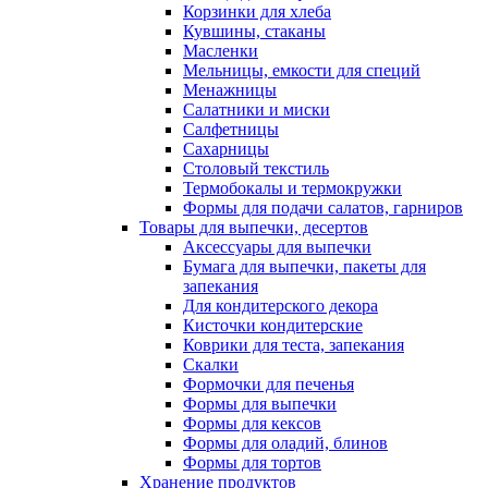
Корзинки для хлеба
Кувшины, стаканы
Масленки
Мельницы, емкости для специй
Менажницы
Салатники и миски
Салфетницы
Сахарницы
Столовый текстиль
Термобокалы и термокружки
Формы для подачи салатов, гарниров
Товары для выпечки, десертов
Аксессуары для выпечки
Бумага для выпечки, пакеты для
запекания
Для кондитерского декора
Кисточки кондитерские
Коврики для теста, запекания
Скалки
Формочки для печенья
Формы для выпечки
Формы для кексов
Формы для оладий, блинов
Формы для тортов
Хранение продуктов