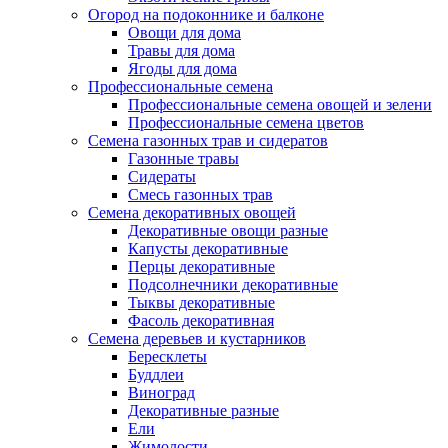
Огород на подоконнике и балконе
Овощи для дома
Травы для дома
Ягоды для дома
Профессиональные семена
Профессиональные семена овощей и зелени
Профессиональные семена цветов
Семена газонных трав и сидератов
Газонные травы
Сидераты
Смесь газонных трав
Семена декоративных овощей
Декоративные овощи разные
Капусты декоративные
Перцы декоративные
Подсолнечники декоративные
Тыквы декоративные
Фасоль декоративная
Семена деревьев и кустарников
Бересклеты
Буддлеи
Виноград
Декоративные разные
Ели
Жимолости