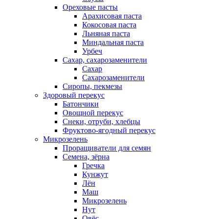
Ореховые пасты
Арахисовая паста
Кокосовая паста
Льняная паста
Миндальная паста
Урбеч
Сахар, сахарозаменители
Сахар
Сахарозаменители
Сиропы, пекмезы
Здоровый перекус
Батончики
Овощной перекус
Снеки, отруби, хлебцы
Фруктово-ягодный перекус
Микрозелень
Проращиватели для семян
Семена, зёрна
Гречка
Кунжут
Лён
Маш
Микрозелень
Нут
Овёс