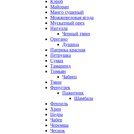
Кэроб
Майоран
Манго сушеный
Можжевеловая ягода
Мускатный орех
Нигелла
Черный тмин
Орегано
Душица
Паприка красная
Петрушка
Сумах
Тамаринд
Тимьян
Чабрец
Тмин
Фенугрек
Пажитник
Шамбала
Фенхель
Хрен
Цедра
Чабер
Черемша
Чеснок