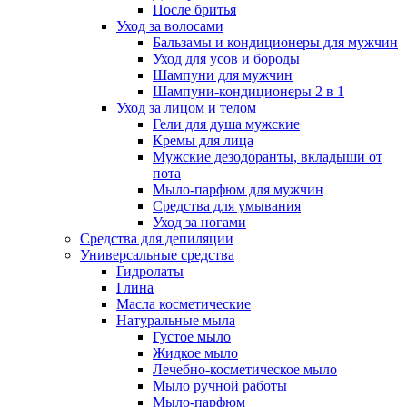
После бритья
Уход за волосами
Бальзамы и кондиционеры для мужчин
Уход для усов и бороды
Шампуни для мужчин
Шампуни-кондиционеры 2 в 1
Уход за лицом и телом
Гели для душа мужские
Кремы для лица
Мужские дезодоранты, вкладыши от
пота
Мыло-парфюм для мужчин
Средства для умывания
Уход за ногами
Средства для депиляции
Универсальные средства
Гидролаты
Глина
Масла косметические
Натуральные мыла
Густое мыло
Жидкое мыло
Лечебно-косметическое мыло
Мыло ручной работы
Мыло-парфюм