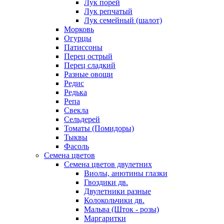
Лук порей
Лук репчатый
Лук семейный (шалот)
Морковь
Огурцы
Патиссоны
Перец острый
Перец сладкий
Разные овощи
Редис
Редька
Репа
Свекла
Сельдерей
Томаты (Помидоры)
Тыквы
Фасоль
Семена цветов
Семена цветов двулетних
Виолы, анютины глазки
Гвоздики дв.
Двулетники разные
Колокольчики дв.
Мальва (Шток - розы)
Маргаритки