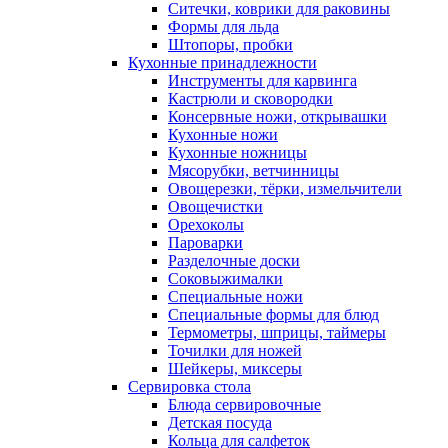
Ситечки, коврики для раковины
Формы для льда
Штопоры, пробки
Кухонные принадлежности
Инструменты для карвинга
Кастрюли и сковородки
Консервные ножи, открывашки
Кухонные ножи
Кухонные ножницы
Мясорубки, ветчинницы
Овощерезки, тёрки, измельчители
Овощечистки
Орехоколы
Пароварки
Разделочные доски
Соковыжималки
Специальные ножи
Специальные формы для блюд
Термометры, шприцы, таймеры
Точилки для ножей
Шейкеры, миксеры
Сервировка стола
Блюда сервировочные
Детская посуда
Кольца для салфеток