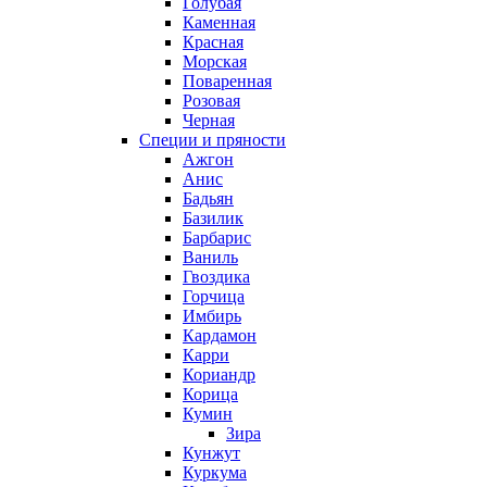
Голубая
Каменная
Красная
Морская
Поваренная
Розовая
Черная
Специи и пряности
Ажгон
Анис
Бадьян
Базилик
Барбарис
Ваниль
Гвоздика
Горчица
Имбирь
Кардамон
Карри
Кориандр
Корица
Кумин
Зира
Кунжут
Куркума