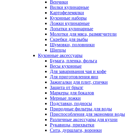
Венчики
Вилки кулинарные
Картофелемялки
Кухонные наборы
Ложки кулинарные
Лопатки кулинарные
Молотки для мяса, размягчители
Скребки для рыбы
Шумовки, половники
Щипцы
Кухонные аксессуары
Бумага, пленка, фольга
Весы кухонные
Для заваривания чая и кофе
Для приготовления яиц
Зажигалки для плит, спички
Защита от брызг
Маркеры для бокалов
Мерные ложки
Подставки, подносы
Природные фильтры для воды
Приспособления для экономии воды
Различные аксессуары для кухни
Рукавицы, прихватки
Сита, дуршлаги, воронки