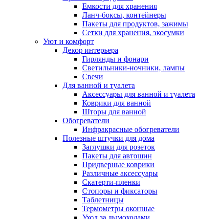
Емкости для хранения
Ланч-боксы, контейнеры
Пакеты для продуктов, зажимы
Сетки для хранения, экосумки
Уют и комфорт
Декор интерьера
Гирлянды и фонари
Светильники-ночники, лампы
Свечи
Для ванной и туалета
Аксессуары для ванной и туалета
Коврики для ванной
Шторы для ванной
Обогреватели
Инфракрасные обогреватели
Полезные штучки для дома
Заглушки для розеток
Пакеты для автошин
Придверные коврики
Различные аксессуары
Скатерти-пленки
Стопоры и фиксаторы
Таблетницы
Термометры оконные
Уход за дымоходами