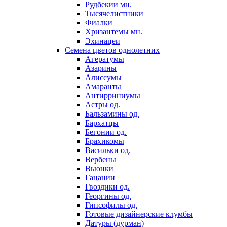
Рудбекии мн.
Тысячелистники
Фиалки
Хризантемы мн.
Эхинацеи
Семена цветов однолетних
Агератумы
Азарины
Алиссумы
Амаранты
Антирриниумы
Астры од.
Бальзамины од.
Бархатцы
Бегонии од.
Брахикомы
Васильки од.
Вербены
Вьюнки
Гацании
Гвоздики од.
Георгины од.
Гипсофилы од.
Готовые дизайнерские клумбы
Датуры (дурман)