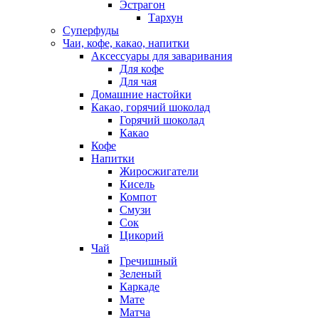
Эстрагон
Тархун
Суперфуды
Чаи, кофе, какао, напитки
Аксессуары для заваривания
Для кофе
Для чая
Домашние настойки
Какао, горячий шоколад
Горячий шоколад
Какао
Кофе
Напитки
Жиросжигатели
Кисель
Компот
Смузи
Сок
Цикорий
Чай
Гречишный
Зеленый
Каркаде
Мате
Матча