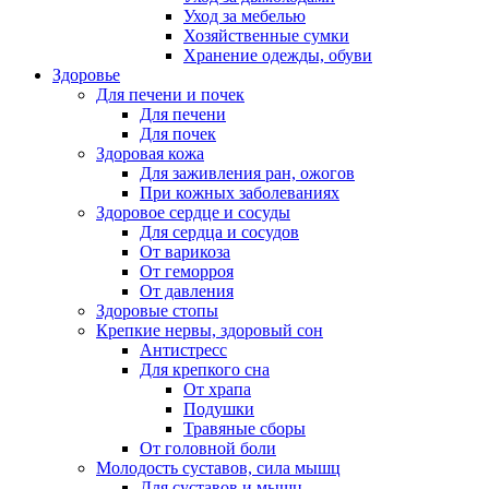
Уход за мебелью
Хозяйственные сумки
Хранение одежды, обуви
Здоровье
Для печени и почек
Для печени
Для почек
Здоровая кожа
Для заживления ран, ожогов
При кожных заболеваниях
Здоровое сердце и сосуды
Для сердца и сосудов
От варикоза
От геморроя
От давления
Здоровые стопы
Крепкие нервы, здоровый сон
Антистресс
Для крепкого сна
От храпа
Подушки
Травяные сборы
От головной боли
Молодость суставов, сила мышц
Для суставов и мышц