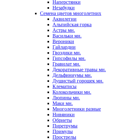
Наперстянки
Незабудки
Семена цветов многолетних
Аквилегии
Альпийская горка
Астры мн.
Васильки мн.
Вероники
Гайлардии
Гвоздики мн.
Гипсофилы мн.
Гравилат мн.
Декоративные травы мн.
Дельфиниумы мн.
Душистый горошек мн.
Клематисы
Колокольчики мн.
Люпины мн.
Маки мн.
Многолетники разные
Нивяники
Обриеты
Пиретрумы
Примулы
Прострелы