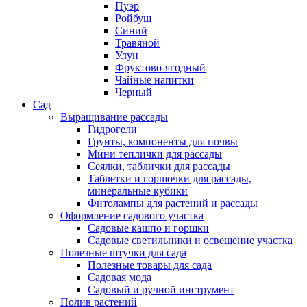
Пуэр
Ройбуш
Синий
Травяной
Улун
Фруктово-ягодный
Чайные напитки
Черный
Сад
Выращивание рассады
Гидрогели
Грунты, компоненты для почвы
Мини теплички для рассады
Сеялки, таблички для рассады
Таблетки и горшочки для рассады,
минеральные кубики
Фитолампы для растений и рассады
Оформление садового участка
Садовые кашпо и горшки
Садовые светильники и освещение участка
Полезные штучки для сада
Полезные товары для сада
Садовая мода
Садовый и ручной инструмент
Полив растений