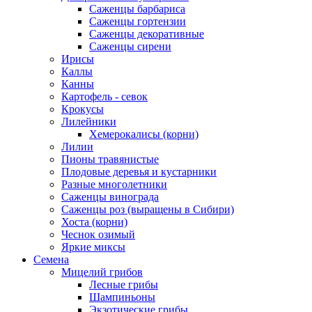
Саженцы барбариса
Саженцы гортензии
Саженцы декоративные
Саженцы сирени
Ирисы
Каллы
Канны
Картофель - севок
Крокусы
Лилейники
Хемерокалисы (корни)
Лилии
Пионы травянистые
Плодовые деревья и кустарники
Разные многолетники
Саженцы винограда
Саженцы роз (выращены в Сибири)
Хоста (корни)
Чеснок озимый
Яркие миксы
Семена
Мицелий грибов
Лесные грибы
Шампиньоны
Экзотические грибы