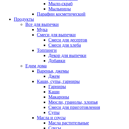
Мыло-скраб
Мыльницы
Парафин косметический
Продукты
Все для выпечки
Мука
Смеси для выпечки
Смеси для десертов
Смеси для хлеба
Топпинги
Декор для выпечки
Добавки
Едим дома
Варенья, джемы
Джем
Каши, супы, гарниры
Гарниры
Каши
Макароны
Мюсли, гранолы, хлопья
Смеси для приготовления
Супы
Масла и соусы
Масла растительные
Соусы