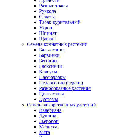
Пряности
Разные травы
Руккола
Салаты
Табак курительный
Укроп
Шпинат
Щавель
Семена комнатных растений
Бальзамины
Барвинки
Бегонии
Глоксинии
Колеусы
Пассифлоры
Пеларгонии (герань)
Разнообразные растения
Цикламены
Эустомы
Семена лекарственных растений
Валериана
Душица
Зверобой
Мелисса
Мята