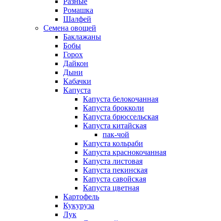
Разные
Ромашка
Шалфей
Семена овощей
Баклажаны
Бобы
Горох
Дайкон
Дыни
Кабачки
Капуста
Капуста белокочанная
Капуста брокколи
Капуста брюссельская
Капуста китайская
пак-чой
Капуста кольраби
Капуста краснокочанная
Капуста листовая
Капуста пекинская
Капуста савойская
Капуста цветная
Картофель
Кукуруза
Лук