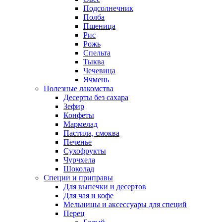
Подсолнечник
Полба
Пшеница
Рис
Рожь
Спельта
Тыква
Чечевица
Ячмень
Полезные лакомства
Десерты без сахара
Зефир
Конфеты
Мармелад
Пастила, смоква
Печенье
Сухофрукты
Чурчхела
Шоколад
Специи и приправы
Для выпечки и десертов
Для чая и кофе
Мельницы и аксессуары для специй
Перец