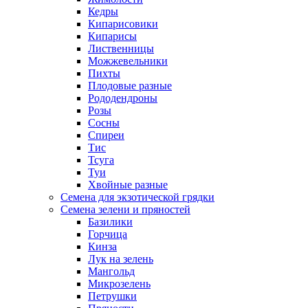
Кедры
Кипарисовики
Кипарисы
Лиственницы
Можжевельники
Пихты
Плодовые разные
Рододендроны
Розы
Сосны
Спиреи
Тис
Тсуга
Туи
Хвойные разные
Семена для экзотической грядки
Семена зелени и пряностей
Базилики
Горчица
Кинза
Лук на зелень
Мангольд
Микрозелень
Петрушки