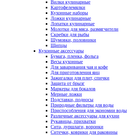
Вилки кулинарные
Картофелемялки
Кухонные наборы
Ложки кулинарные
Лопатки кулинарные
Молотки для мяса, размягчители
Скребки для рыбы
Шумовки, половники
Щипцы
Кухонные аксессуары
Бумага, пленка, фольга
Весы кухонные
Для заваривания чая и кофе
Для приготовления яиц
Зажигалки для плит, спички
Защита от брызг
Маркеры для бокалов
Мерные ложки
Подставки, подносы
Природные фильтры для воды
Приспособления для экономии воды
Различные аксессуары для кухни
Рукавицы, прихватки
Сита, дуршлаги, воронки
Ситечки, коврики для раковины