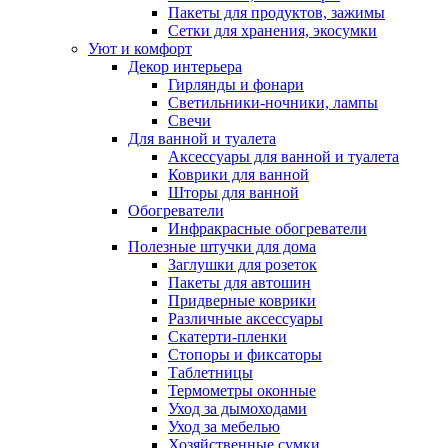
Пакеты для продуктов, зажимы
Сетки для хранения, экосумки
Уют и комфорт
Декор интерьера
Гирлянды и фонари
Светильники-ночники, лампы
Свечи
Для ванной и туалета
Аксессуары для ванной и туалета
Коврики для ванной
Шторы для ванной
Обогреватели
Инфракрасные обогреватели
Полезные штучки для дома
Заглушки для розеток
Пакеты для автошин
Придверные коврики
Различные аксессуары
Скатерти-пленки
Стопоры и фиксаторы
Таблетницы
Термометры оконные
Уход за дымоходами
Уход за мебелью
Хозяйственные сумки