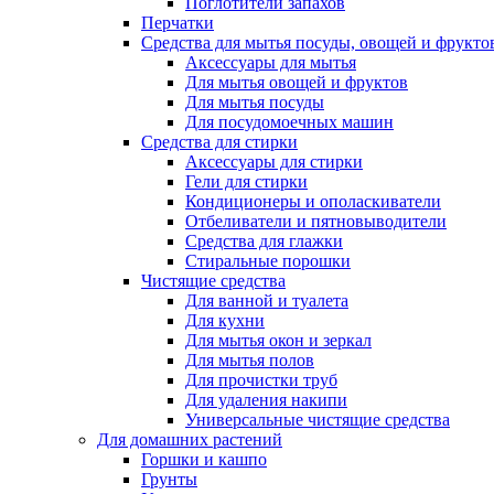
Поглотители запахов
Перчатки
Средства для мытья посуды, овощей и фрукто
Аксессуары для мытья
Для мытья овощей и фруктов
Для мытья посуды
Для посудомоечных машин
Средства для стирки
Аксессуары для стирки
Гели для стирки
Кондиционеры и ополаскиватели
Отбеливатели и пятновыводители
Средства для глажки
Стиральные порошки
Чистящие средства
Для ванной и туалета
Для кухни
Для мытья окон и зеркал
Для мытья полов
Для прочистки труб
Для удаления накипи
Универсальные чистящие средства
Для домашних растений
Горшки и кашпо
Грунты