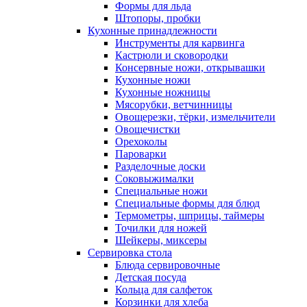
Формы для льда
Штопоры, пробки
Кухонные принадлежности
Инструменты для карвинга
Кастрюли и сковородки
Консервные ножи, открывашки
Кухонные ножи
Кухонные ножницы
Мясорубки, ветчинницы
Овощерезки, тёрки, измельчители
Овощечистки
Орехоколы
Пароварки
Разделочные доски
Соковыжималки
Специальные ножи
Специальные формы для блюд
Термометры, шприцы, таймеры
Точилки для ножей
Шейкеры, миксеры
Сервировка стола
Блюда сервировочные
Детская посуда
Кольца для салфеток
Корзинки для хлеба