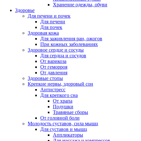
Хранение одежды, обуви
Здоровье
Для печени и почек
Для печени
Для почек
Здоровая кожа
Для заживления ран, ожогов
При кожных заболеваниях
Здоровое сердце и сосуды
Для сердца и сосудов
От варикоза
От геморроя
От давления
Здоровые стопы
Крепкие нервы, здоровый сон
Антистресс
Для крепкого сна
От храпа
Подушки
Травяные сборы
От головной боли
Молодость суставов, сила мышц
Для суставов и мышц
Аппликаторы
Для массажа и компрессов