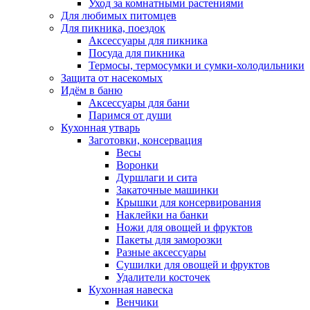
Уход за комнатными растениями
Для любимых питомцев
Для пикника, поездок
Аксессуары для пикника
Посуда для пикника
Термосы, термосумки и сумки-холодильники
Защита от насекомых
Идём в баню
Аксессуары для бани
Паримся от души
Кухонная утварь
Заготовки, консервация
Весы
Воронки
Дуршлаги и сита
Закаточные машинки
Крышки для консервирования
Наклейки на банки
Ножи для овощей и фруктов
Пакеты для заморозки
Разные аксессуары
Сушилки для овощей и фруктов
Удалители косточек
Кухонная навеска
Венчики