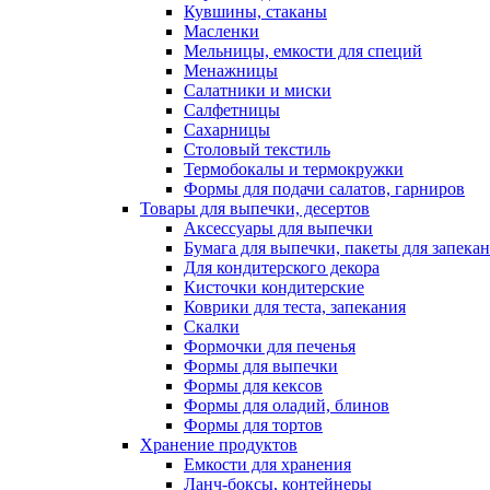
Кувшины, стаканы
Масленки
Мельницы, емкости для специй
Менажницы
Салатники и миски
Салфетницы
Сахарницы
Столовый текстиль
Термобокалы и термокружки
Формы для подачи салатов, гарниров
Товары для выпечки, десертов
Аксессуары для выпечки
Бумага для выпечки, пакеты для запека
Для кондитерского декора
Кисточки кондитерские
Коврики для теста, запекания
Скалки
Формочки для печенья
Формы для выпечки
Формы для кексов
Формы для оладий, блинов
Формы для тортов
Хранение продуктов
Емкости для хранения
Ланч-боксы, контейнеры