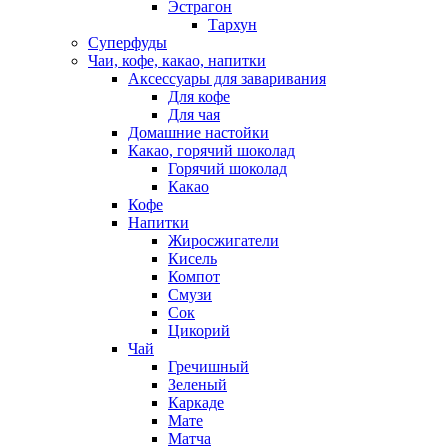
Эстрагон
Тархун
Суперфуды
Чаи, кофе, какао, напитки
Аксессуары для заваривания
Для кофе
Для чая
Домашние настойки
Какао, горячий шоколад
Горячий шоколад
Какао
Кофе
Напитки
Жиросжигатели
Кисель
Компот
Смузи
Сок
Цикорий
Чай
Гречишный
Зеленый
Каркаде
Мате
Матча