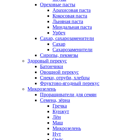
Ореховые пасты
Арахисовая паста
Кокосовая паста
Льняная паста
Миндальная паста
Урбеч
Сахар, сахарозаменители
Сахар
Сахарозаменители
Сиропы, пекмезы
Здоровый перекус
Батончики
Овощной перекус
Снеки, отруби, хлебцы
Фруктово-ягодный перекус
Микрозелень
Проращиватели для семян
Семена, зёрна
Гречка
Кунжут
Лён
Маш
Микрозелень
Нут
Овёс