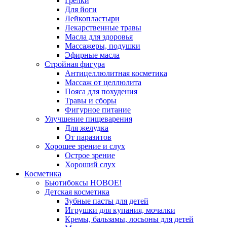
Грелки
Для йоги
Лейкопластыри
Лекарственные травы
Масла для здоровья
Массажеры, подушки
Эфирные масла
Стройная фигура
Антицеллюлитная косметика
Массаж от целлюлита
Пояса для похудения
Травы и сборы
Фигурное питание
Улучшение пищеварения
Для желудка
От паразитов
Хорошее зрение и слух
Острое зрение
Хороший слух
Косметика
Бьютибоксы НОВОЕ!
Детская косметика
Зубные пасты для детей
Игрушки для купания, мочалки
Кремы, бальзамы, лосьоны для детей