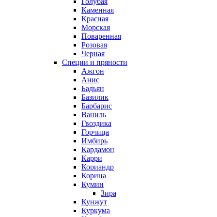
Голубая
Каменная
Красная
Морская
Поваренная
Розовая
Черная
Специи и пряности
Ажгон
Анис
Бадьян
Базилик
Барбарис
Ваниль
Гвоздика
Горчица
Имбирь
Кардамон
Карри
Кориандр
Корица
Кумин
Зира
Кунжут
Куркума