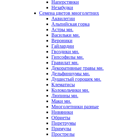
Наперстянки
Незабудки
Семена цветов многолетних
Аквилегии
Альпийская горка
Астры мн.
Васильки мн.
Вероники
Гайлардии
Гвоздики мн.
Гипсофилы мн.
Гравилат мн.
Декоративные травы мн.
Дельфиниумы мн.
Душистый горошек мн.
Клематисы
Колокольчики мн.
Люпины мн.
Маки мн.
Многолетники разные
Нивяники
Обриеты
Пиретрумы
Примулы
Прострелы