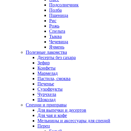
Подсолнечник
Полба
Пшеница
Рис
Рожь
Спельта
Тыква
Чечевица
Ячмень
Полезные лакомства
Десерты без сахара
Зефир
Конфеты
Мармелад
Пастила, смоква
Печенье
Сухофрукты
Чурчхела
Шоколад
Специи и приправы
Для выпечки и десертов
Для чая и кофе
Мельницы и аксессуары для специй
Перец