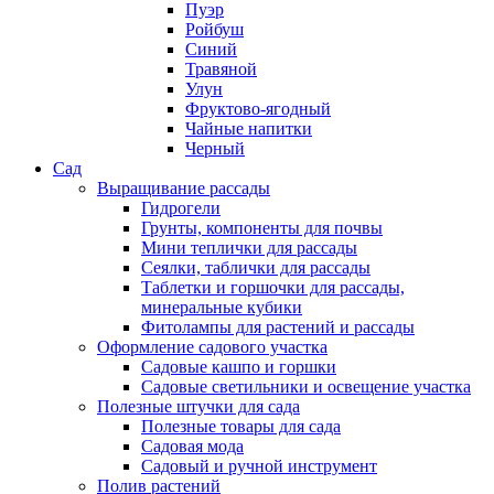
Пуэр
Ройбуш
Синий
Травяной
Улун
Фруктово-ягодный
Чайные напитки
Черный
Сад
Выращивание рассады
Гидрогели
Грунты, компоненты для почвы
Мини теплички для рассады
Сеялки, таблички для рассады
Таблетки и горшочки для рассады,
минеральные кубики
Фитолампы для растений и рассады
Оформление садового участка
Садовые кашпо и горшки
Садовые светильники и освещение участка
Полезные штучки для сада
Полезные товары для сада
Садовая мода
Садовый и ручной инструмент
Полив растений