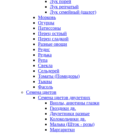
Лук порей
Лук репчатый
Лук семейный (шалот)
Морковь
Огурцы
Патиссоны
Перец острый
Перец сладкий
Разные овощи
Редис
Редька
Репа
Свекла
Сельдерей
Томаты (Помидоры)
Тыквы
Фасоль
Семена цветов
Семена цветов двулетних
Виолы, анютины глазки
Гвоздики дв.
Двулетники разные
Колокольчики дв.
Мальва (Шток - розы)
Маргаритки