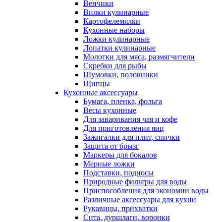
Венчики
Вилки кулинарные
Картофелемялки
Кухонные наборы
Ложки кулинарные
Лопатки кулинарные
Молотки для мяса, размягчители
Скребки для рыбы
Шумовки, половники
Щипцы
Кухонные аксессуары
Бумага, пленка, фольга
Весы кухонные
Для заваривания чая и кофе
Для приготовления яиц
Зажигалки для плит, спички
Защита от брызг
Маркеры для бокалов
Мерные ложки
Подставки, подносы
Природные фильтры для воды
Приспособления для экономии воды
Различные аксессуары для кухни
Рукавицы, прихватки
Сита, дуршлаги, воронки