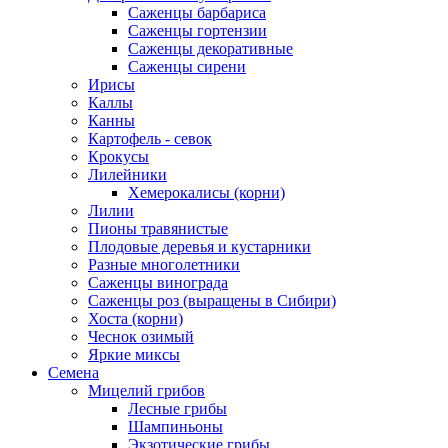
Саженцы барбариса
Саженцы гортензии
Саженцы декоративные
Саженцы сирени
Ирисы
Каллы
Канны
Картофель - севок
Крокусы
Лилейники
Хемерокалисы (корни)
Лилии
Пионы травянистые
Плодовые деревья и кустарники
Разные многолетники
Саженцы винограда
Саженцы роз (выращены в Сибири)
Хоста (корни)
Чеснок озимый
Яркие миксы
Семена
Мицелий грибов
Лесные грибы
Шампиньоны
Экзотические грибы