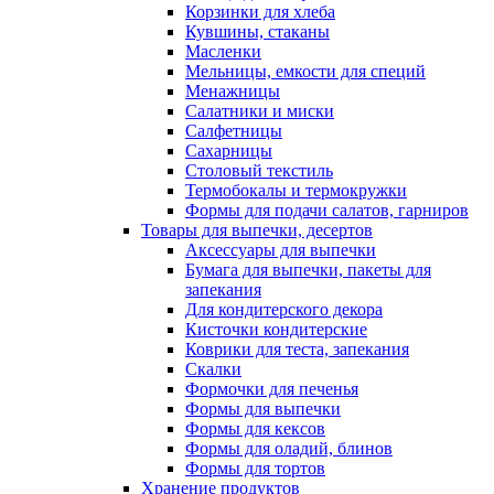
Корзинки для хлеба
Кувшины, стаканы
Масленки
Мельницы, емкости для специй
Менажницы
Салатники и миски
Салфетницы
Сахарницы
Столовый текстиль
Термобокалы и термокружки
Формы для подачи салатов, гарниров
Товары для выпечки, десертов
Аксессуары для выпечки
Бумага для выпечки, пакеты для
запекания
Для кондитерского декора
Кисточки кондитерские
Коврики для теста, запекания
Скалки
Формочки для печенья
Формы для выпечки
Формы для кексов
Формы для оладий, блинов
Формы для тортов
Хранение продуктов