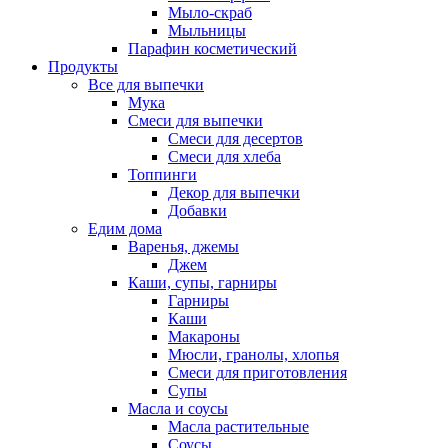
Мыло-скраб
Мыльницы
Парафин косметический
Продукты
Все для выпечки
Мука
Смеси для выпечки
Смеси для десертов
Смеси для хлеба
Топпинги
Декор для выпечки
Добавки
Едим дома
Варенья, джемы
Джем
Каши, супы, гарниры
Гарниры
Каши
Макароны
Мюсли, гранолы, хлопья
Смеси для приготовления
Супы
Масла и соусы
Масла растительные
Соусы