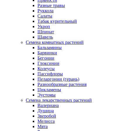
Пряности
Разные травы
Руккола
Салаты
Табак курительный
Укроп
Шпинат
Щавель
Семена комнатных растений
Бальзамины
Барвинки
Бегонии
Глоксинии
Колеусы
Пассифлоры
Пеларгонии (герань)
Разнообразные растения
Цикламены
Эустомы
Семена лекарственных растений
Валериана
Душица
Зверобой
Мелисса
Мята