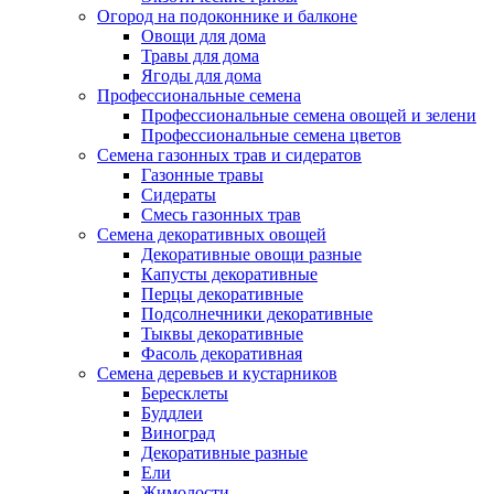
Огород на подоконнике и балконе
Овощи для дома
Травы для дома
Ягоды для дома
Профессиональные семена
Профессиональные семена овощей и зелени
Профессиональные семена цветов
Семена газонных трав и сидератов
Газонные травы
Сидераты
Смесь газонных трав
Семена декоративных овощей
Декоративные овощи разные
Капусты декоративные
Перцы декоративные
Подсолнечники декоративные
Тыквы декоративные
Фасоль декоративная
Семена деревьев и кустарников
Бересклеты
Буддлеи
Виноград
Декоративные разные
Ели
Жимолости