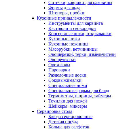
Ситечки, коврики для раковины
Формы для льда
Штопоры, пробки
Кухонные принадлежности
Инструменты для карвинга
Кастрюли и сковородки
Консервные ножи, открывашки
Кухонные ножи
Кухонные ножницы
Мясорубки, ветчинницы
Овощерезки, тёрки, измельчители
Овощечистки
Орехоколы
Пароварки
Разделочные доски
Соковыжималки
Специальные ножи
Специальные формы для блюд
Термометры, шприцы, таймеры
Точилки для ножей
Шейкеры, миксеры
Сервировка стола
Блюда сервировочные
Детская посуда
Кольца для салфеток