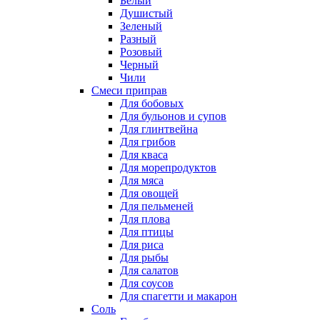
Белый
Душистый
Зеленый
Разный
Розовый
Черный
Чили
Смеси приправ
Для бобовых
Для бульонов и супов
Для глинтвейна
Для грибов
Для кваса
Для морепродуктов
Для мяса
Для овощей
Для пельменей
Для плова
Для птицы
Для риса
Для рыбы
Для салатов
Для соусов
Для спагетти и макарон
Соль