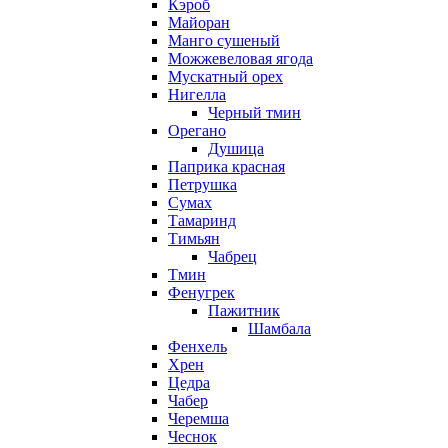
Кэроб
Майоран
Манго сушеный
Можжевеловая ягода
Мускатный орех
Нигелла
Черный тмин
Орегано
Душица
Паприка красная
Петрушка
Сумах
Тамаринд
Тимьян
Чабрец
Тмин
Фенугрек
Пажитник
Шамбала
Фенхель
Хрен
Цедра
Чабер
Черемша
Чеснок