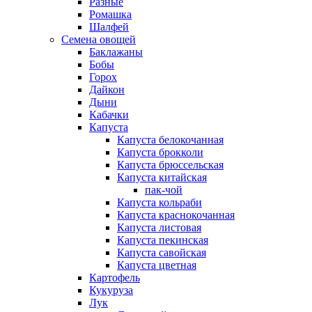
Разные
Ромашка
Шалфей
Семена овощей
Баклажаны
Бобы
Горох
Дайкон
Дыни
Кабачки
Капуста
Капуста белокочанная
Капуста брокколи
Капуста брюссельская
Капуста китайская
пак-чой
Капуста кольраби
Капуста краснокочанная
Капуста листовая
Капуста пекинская
Капуста савойская
Капуста цветная
Картофель
Кукуруза
Лук