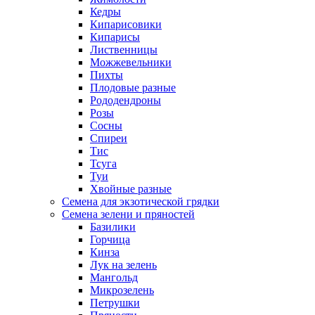
Кедры
Кипарисовики
Кипарисы
Лиственницы
Можжевельники
Пихты
Плодовые разные
Рододендроны
Розы
Сосны
Спиреи
Тис
Тсуга
Туи
Хвойные разные
Семена для экзотической грядки
Семена зелени и пряностей
Базилики
Горчица
Кинза
Лук на зелень
Мангольд
Микрозелень
Петрушки