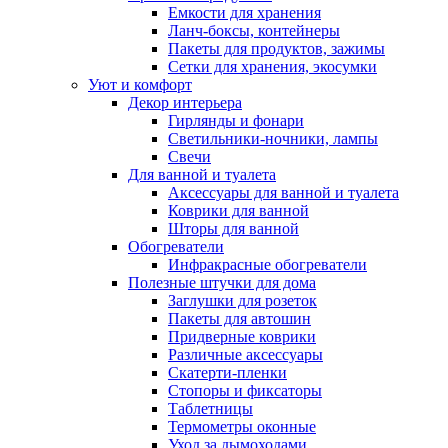
Емкости для хранения
Ланч-боксы, контейнеры
Пакеты для продуктов, зажимы
Сетки для хранения, экосумки
Уют и комфорт
Декор интерьера
Гирлянды и фонари
Светильники-ночники, лампы
Свечи
Для ванной и туалета
Аксессуары для ванной и туалета
Коврики для ванной
Шторы для ванной
Обогреватели
Инфракрасные обогреватели
Полезные штучки для дома
Заглушки для розеток
Пакеты для автошин
Придверные коврики
Различные аксессуары
Скатерти-пленки
Стопоры и фиксаторы
Таблетницы
Термометры оконные
Уход за дымоходами