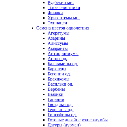
Рудбекии мн.
Тысячелистники
Фиалки
Хризантемы мн.
Эхинацеи
Семена цветов однолетних
Агератумы
Азарины
Алиссумы
Амаранты
Антирриниумы
Астры од.
Бальзамины од.
Бархатцы
Бегонии од.
Брахикомы
Васильки од.
Вербены
Вьюнки
Гацании
Гвоздики од.
Георгины од.
Гипсофилы од.
Готовые дизайнерские клумбы
Датуры (дурман)