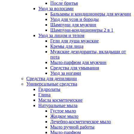
После бритья
Уход за волосами
Бальзамы и кондиционеры для мужчин
Уход для усов и бороды
Шампуни для мужчин
Шампуни-кондиционеры 2 в 1
Уход за лицом и телом
Гели для душа мужские
Кремы для лица
Мужские дезодоранты, вкладыши от
пота
Мыло-парфюм для мужчин
Средства для умывания
Уход за ногами
Средства для депиляции
Универсальные средства
Гидролаты
Глина
Масла косметические
Натуральные мыла
Густое мыло
Жидкое мыло
Лечебно-косметическое мыло
Мыло ручной работы
Мыло-парфюм