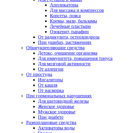
Аппликаторы
Для массажа и компрессов
Корсеты, пояса
Кремы, мази, бальзамы
Лечебные пластыри
Озокерит, парафин
От радикулита, остеохондроза
При ушибах, растяжениях
Общеукрепляющие средства
Детокс, очищение организма
Для иммунитета, повышения тонуса
Для мозговой активности
От аллергии
От простуды
Ингаляторы
От кашля
От насморка
При гормональных нарушениях
Для щитовидной железы
Женское здоровье
Мужское здоровье
При диабете
Разноплановые средства
Активаторы воды