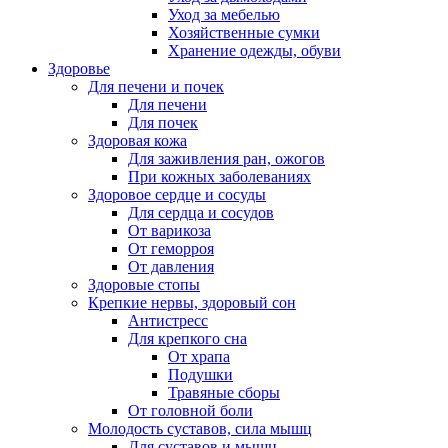
Уход за мебелью
Хозяйственные сумки
Хранение одежды, обуви
Здоровье
Для печени и почек
Для печени
Для почек
Здоровая кожа
Для заживления ран, ожогов
При кожных заболеваниях
Здоровое сердце и сосуды
Для сердца и сосудов
От варикоза
От геморроя
От давления
Здоровые стопы
Крепкие нервы, здоровый сон
Антистресс
Для крепкого сна
От храпа
Подушки
Травяные сборы
От головной боли
Молодость суставов, сила мышц
Для суставов и мышц