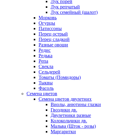
Лук порей
Лук репчатый
Лук семейный (шалот)
Морковь
Огурцы
Патиссоны
Перец острый
Перец сладкий
Разные овощи
Редис
Редька
Репа
Свекла
Сельдерей
Томаты (Помидоры)
Тыквы
Фасоль
Семена цветов
Семена цветов двулетних
Виолы, анютины глазки
Гвоздики дв.
Двулетники разные
Колокольчики дв.
Мальва (Шток - розы)
Маргаритки