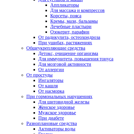
Аппликаторы
Для массажа и компрессов
Корсеты, пояса
Кремы, мази, бальзамы
Лечебные пластыри
Озокерит, парафин
От радикулита, остеохондроза
При ушибах, растяжениях
Общеукрепляющие средства
Детокс, очищение организма
Для иммунитета, повышения тонуса
Для мозговой активности
От аллергии
От простуды
Ингаляторы
От кашля
От насморка
При гормональных нарушениях
Для щитовидной железы
Женское здоровье
Мужское здоровье
При диабете
Разноплановые средства
Активаторы воды