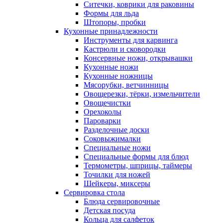
Ситечки, коврики для раковины
Формы для льда
Штопоры, пробки
Кухонные принадлежности
Инструменты для карвинга
Кастрюли и сковородки
Консервные ножи, открывашки
Кухонные ножи
Кухонные ножницы
Мясорубки, ветчинницы
Овощерезки, тёрки, измельчители
Овощечистки
Орехоколы
Пароварки
Разделочные доски
Соковыжималки
Специальные ножи
Специальные формы для блюд
Термометры, шприцы, таймеры
Точилки для ножей
Шейкеры, миксеры
Сервировка стола
Блюда сервировочные
Детская посуда
Кольца для салфеток