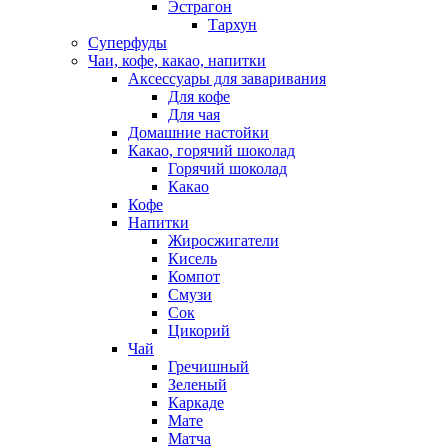
Эстрагон
Тархун
Суперфуды
Чаи, кофе, какао, напитки
Аксессуары для заваривания
Для кофе
Для чая
Домашние настойки
Какао, горячий шоколад
Горячий шоколад
Какао
Кофе
Напитки
Жиросжигатели
Кисель
Компот
Смузи
Сок
Цикорий
Чай
Гречишный
Зеленый
Каркаде
Мате
Матча