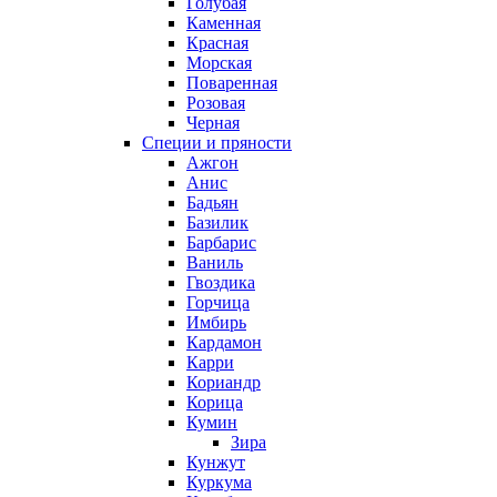
Голубая
Каменная
Красная
Морская
Поваренная
Розовая
Черная
Специи и пряности
Ажгон
Анис
Бадьян
Базилик
Барбарис
Ваниль
Гвоздика
Горчица
Имбирь
Кардамон
Карри
Кориандр
Корица
Кумин
Зира
Кунжут
Куркума