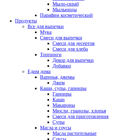
Мыло-скраб
Мыльницы
Парафин косметический
Продукты
Все для выпечки
Мука
Смеси для выпечки
Смеси для десертов
Смеси для хлеба
Топпинги
Декор для выпечки
Добавки
Едим дома
Варенья, джемы
Джем
Каши, супы, гарниры
Гарниры
Каши
Макароны
Мюсли, гранолы, хлопья
Смеси для приготовления
Супы
Масла и соусы
Масла растительные
Соусы