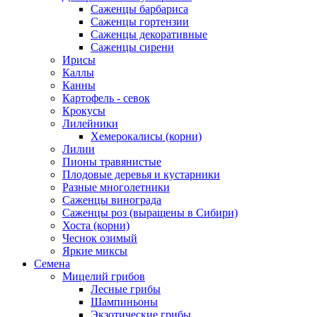
Саженцы барбариса
Саженцы гортензии
Саженцы декоративные
Саженцы сирени
Ирисы
Каллы
Канны
Картофель - севок
Крокусы
Лилейники
Хемерокалисы (корни)
Лилии
Пионы травянистые
Плодовые деревья и кустарники
Разные многолетники
Саженцы винограда
Саженцы роз (выращены в Сибири)
Хоста (корни)
Чеснок озимый
Яркие миксы
Семена
Мицелий грибов
Лесные грибы
Шампиньоны
Экзотические грибы