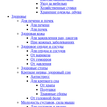
Уход за мебелью
Хозяйственные сумки
Хранение одежды, обуви
Здоровье
Для печени и почек
Для печени
Для почек
Здоровая кожа
Для заживления ран, ожогов
При кожных заболеваниях
Здоровое сердце и сосуды
Для сердца и сосудов
От варикоза
От геморроя
От давления
Здоровые стопы
Крепкие нервы, здоровый сон
Антистресс
Для крепкого сна
От храпа
Подушки
Травяные сборы
От головной боли
Молодость суставов, сила мышц
Для суставов и мышц