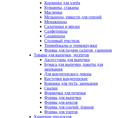
Корзинки для хлеба
Кувшины, стаканы
Масленки
Мельницы, емкости для специй
Менажницы
Салатники и миски
Салфетницы
Сахарницы
Столовый текстиль
Термобокалы и термокружки
Формы для подачи салатов, гарниров
Товары для выпечки, десертов
Аксессуары для выпечки
Бумага для выпечки, пакеты для
запекания
Для кондитерского декора
Кисточки кондитерские
Коврики для теста, запекания
Скалки
Формочки для печенья
Формы для выпечки
Формы для кексов
Формы для оладий, блинов
Формы для тортов
Хранение продуктов