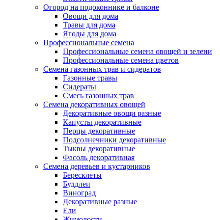
Огород на подоконнике и балконе
Овощи для дома
Травы для дома
Ягоды для дома
Профессиональные семена
Профессиональные семена овощей и зелени
Профессиональные семена цветов
Семена газонных трав и сидератов
Газонные травы
Сидераты
Смесь газонных трав
Семена декоративных овощей
Декоративные овощи разные
Капусты декоративные
Перцы декоративные
Подсолнечники декоративные
Тыквы декоративные
Фасоль декоративная
Семена деревьев и кустарников
Бересклеты
Буддлеи
Виноград
Декоративные разные
Ели
Жимолости