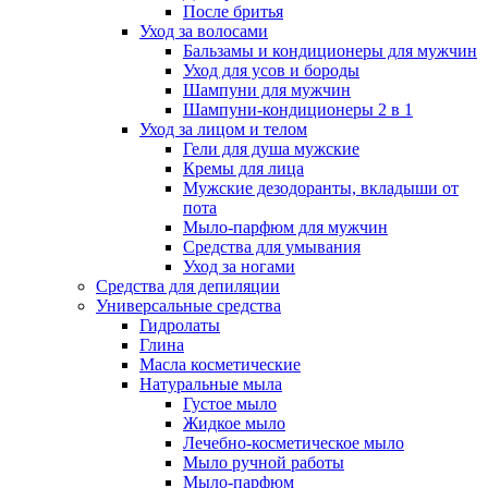
После бритья
Уход за волосами
Бальзамы и кондиционеры для мужчин
Уход для усов и бороды
Шампуни для мужчин
Шампуни-кондиционеры 2 в 1
Уход за лицом и телом
Гели для душа мужские
Кремы для лица
Мужские дезодоранты, вкладыши от
пота
Мыло-парфюм для мужчин
Средства для умывания
Уход за ногами
Средства для депиляции
Универсальные средства
Гидролаты
Глина
Масла косметические
Натуральные мыла
Густое мыло
Жидкое мыло
Лечебно-косметическое мыло
Мыло ручной работы
Мыло-парфюм