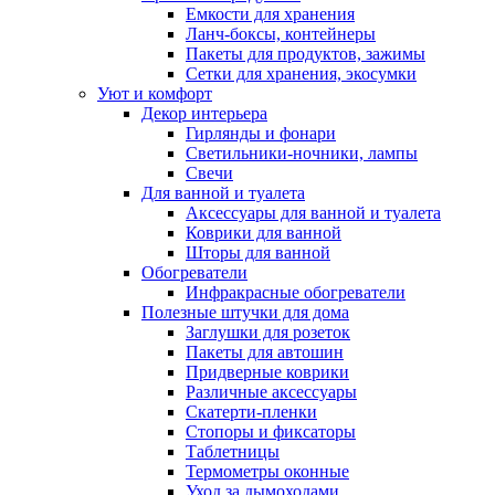
Емкости для хранения
Ланч-боксы, контейнеры
Пакеты для продуктов, зажимы
Сетки для хранения, экосумки
Уют и комфорт
Декор интерьера
Гирлянды и фонари
Светильники-ночники, лампы
Свечи
Для ванной и туалета
Аксессуары для ванной и туалета
Коврики для ванной
Шторы для ванной
Обогреватели
Инфракрасные обогреватели
Полезные штучки для дома
Заглушки для розеток
Пакеты для автошин
Придверные коврики
Различные аксессуары
Скатерти-пленки
Стопоры и фиксаторы
Таблетницы
Термометры оконные
Уход за дымоходами