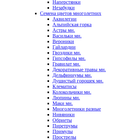
Наперстянки
Незабудки
Семена цветов многолетних
Аквилегии
Альпийская горка
Астры мн.
Васильки мн.
Вероники
Гайлардии
Гвоздики мн.
Гипсофилы мн.
Гравилат мн.
Декоративные травы мн.
Дельфиниумы мн.
Душистый горошек мн.
Клематисы
Колокольчики мн.
Люпины мн.
Маки мн.
Многолетники разные
Нивяники
Обриеты
Пиретрумы
Примулы
Прострелы