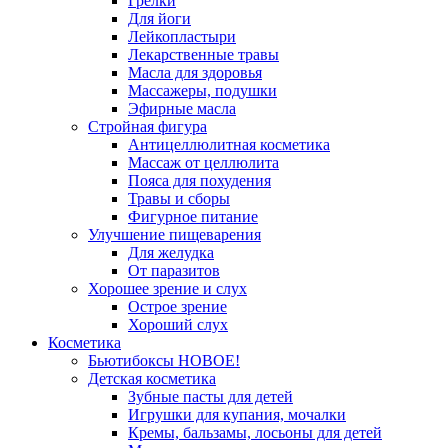
Грелки
Для йоги
Лейкопластыри
Лекарственные травы
Масла для здоровья
Массажеры, подушки
Эфирные масла
Стройная фигура
Антицеллюлитная косметика
Массаж от целлюлита
Пояса для похудения
Травы и сборы
Фигурное питание
Улучшение пищеварения
Для желудка
От паразитов
Хорошее зрение и слух
Острое зрение
Хороший слух
Косметика
Бьютибоксы НОВОЕ!
Детская косметика
Зубные пасты для детей
Игрушки для купания, мочалки
Кремы, бальзамы, лосьоны для детей