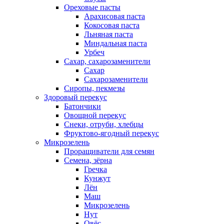
Ореховые пасты
Арахисовая паста
Кокосовая паста
Льняная паста
Миндальная паста
Урбеч
Сахар, сахарозаменители
Сахар
Сахарозаменители
Сиропы, пекмезы
Здоровый перекус
Батончики
Овощной перекус
Снеки, отруби, хлебцы
Фруктово-ягодный перекус
Микрозелень
Проращиватели для семян
Семена, зёрна
Гречка
Кунжут
Лён
Маш
Микрозелень
Нут
Овёс