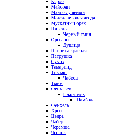
Кэроб
Майоран
Манго сушеный
Можжевеловая ягода
Мускатный орех
Нигелла
Черный тмин
Орегано
Душица
Паприка красная
Петрушка
Сумах
Тамаринд
Тимьян
Чабрец
Тмин
Фенугрек
Пажитник
Шамбала
Фенхель
Хрен
Цедра
Чабер
Черемша
Чеснок