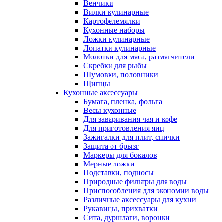
Венчики
Вилки кулинарные
Картофелемялки
Кухонные наборы
Ложки кулинарные
Лопатки кулинарные
Молотки для мяса, размягчители
Скребки для рыбы
Шумовки, половники
Щипцы
Кухонные аксессуары
Бумага, пленка, фольга
Весы кухонные
Для заваривания чая и кофе
Для приготовления яиц
Зажигалки для плит, спички
Защита от брызг
Маркеры для бокалов
Мерные ложки
Подставки, подносы
Природные фильтры для воды
Приспособления для экономии воды
Различные аксессуары для кухни
Рукавицы, прихватки
Сита, дуршлаги, воронки