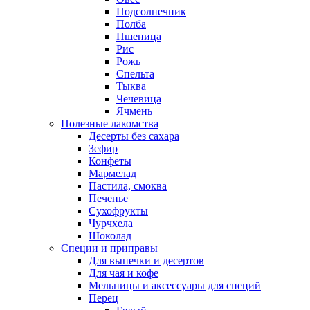
Подсолнечник
Полба
Пшеница
Рис
Рожь
Спельта
Тыква
Чечевица
Ячмень
Полезные лакомства
Десерты без сахара
Зефир
Конфеты
Мармелад
Пастила, смоква
Печенье
Сухофрукты
Чурчхела
Шоколад
Специи и приправы
Для выпечки и десертов
Для чая и кофе
Мельницы и аксессуары для специй
Перец