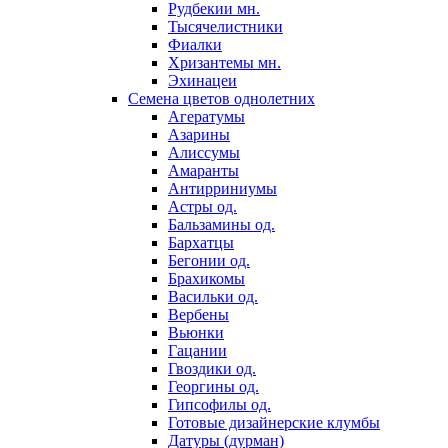
Рудбекии мн.
Тысячелистники
Фиалки
Хризантемы мн.
Эхинацеи
Семена цветов однолетних
Агератумы
Азарины
Алиссумы
Амаранты
Антирриниумы
Астры од.
Бальзамины од.
Бархатцы
Бегонии од.
Брахикомы
Васильки од.
Вербены
Вьюнки
Гацании
Гвоздики од.
Георгины од.
Гипсофилы од.
Готовые дизайнерские клумбы
Датуры (дурман)