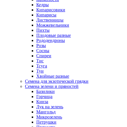
Кедры
Кипарисовики
Кипарисы
Лиственницы
Можжевельники
Пихты
Плодовые разные
Рододендроны
Розы
Сосны
Спиреи
Тис
Тсуга
Туи
Хвойные разные
Семена для экзотической грядки
Семена зелени и пряностей
Базилики
Горчица
Кинза
Лук на зелень
Мангольд
Микрозелень
Петрушки