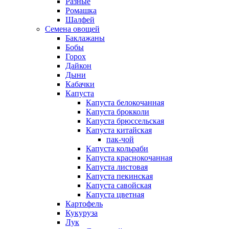
Разные
Ромашка
Шалфей
Семена овощей
Баклажаны
Бобы
Горох
Дайкон
Дыни
Кабачки
Капуста
Капуста белокочанная
Капуста брокколи
Капуста брюссельская
Капуста китайская
пак-чой
Капуста кольраби
Капуста краснокочанная
Капуста листовая
Капуста пекинская
Капуста савойская
Капуста цветная
Картофель
Кукуруза
Лук