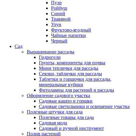
Пуэр
Ройбуш
Синий
Травяной
Улун
Фруктово-ягодный
Чайные напитки
Черный
Сад
Выращивание рассады
Гидрогели
Грунты, компоненты для почвы
Мини теплички для рассады
Сеялки, таблички для рассады
Таблетки и горшочки для рассады,
минеральные кубики
Фитолампы для растений и рассады
Оформление садового участка
Садовые кашпо и горшки
Садовые светильники и освещение участка
Полезные штучки для сада
Полезные товары для сада
Садовая мода
Садовый и ручной инструмент
Полив растений