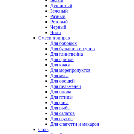
Белый
Душистый
Зеленый
Разный
Розовый
Черный
Чили
Смеси приправ
Для бобовых
Для бульонов и супов
Для глинтвейна
Для грибов
Для кваса
Для морепродуктов
Для мяса
Для овощей
Для пельменей
Для плова
Для птицы
Для риса
Для рыбы
Для салатов
Для соусов
Для спагетти и макарон
Соль