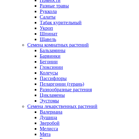
Пряности
Разные травы
Руккола
Салаты
Табак курительный
Укроп
Шпинат
Щавель
Семена комнатных растений
Бальзамины
Барвинки
Бегонии
Глоксинии
Колеусы
Пассифлоры
Пеларгонии (герань)
Разнообразные растения
Цикламены
Эустомы
Семена лекарственных растений
Валериана
Душица
Зверобой
Мелисса
Мята