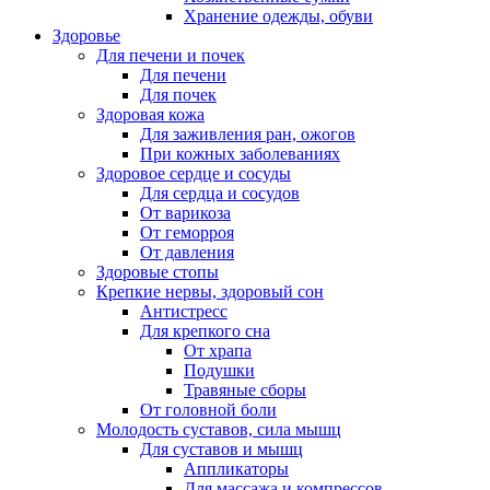
Хранение одежды, обуви
Здоровье
Для печени и почек
Для печени
Для почек
Здоровая кожа
Для заживления ран, ожогов
При кожных заболеваниях
Здоровое сердце и сосуды
Для сердца и сосудов
От варикоза
От геморроя
От давления
Здоровые стопы
Крепкие нервы, здоровый сон
Антистресс
Для крепкого сна
От храпа
Подушки
Травяные сборы
От головной боли
Молодость суставов, сила мышц
Для суставов и мышц
Аппликаторы
Для массажа и компрессов