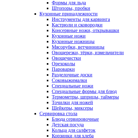
Формы для льда
Штопоры, пробки
Кухонные принадлежности
Инструменты для карвинга
Кастрюли и сковородки
Консервные ножи, открывашки
Кухонные ножи
Кухонные ножницы
Мясорубки, ветчинницы
Овощерезки, тёрки, измельчители
Овощечистки
Орехоколы
Пароварки
Разделочные доски
Соковыжималки
Специальные ножи
Специальные формы для блюд
Термометры, шприцы, таймеры
Точилки для ножей
Шейкеры, миксеры
Сервировка стола
Блюда сервировочные
Детская посуда
Кольца для салфеток
Корзинки для хлеба