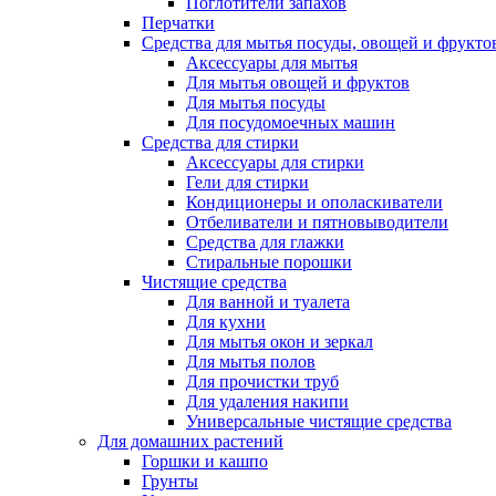
Поглотители запахов
Перчатки
Средства для мытья посуды, овощей и фрукто
Аксессуары для мытья
Для мытья овощей и фруктов
Для мытья посуды
Для посудомоечных машин
Средства для стирки
Аксессуары для стирки
Гели для стирки
Кондиционеры и ополаскиватели
Отбеливатели и пятновыводители
Средства для глажки
Стиральные порошки
Чистящие средства
Для ванной и туалета
Для кухни
Для мытья окон и зеркал
Для мытья полов
Для прочистки труб
Для удаления накипи
Универсальные чистящие средства
Для домашних растений
Горшки и кашпо
Грунты