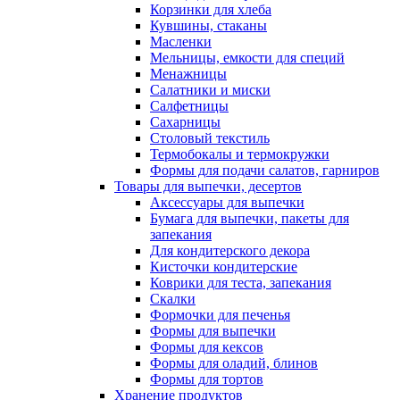
Корзинки для хлеба
Кувшины, стаканы
Масленки
Мельницы, емкости для специй
Менажницы
Салатники и миски
Салфетницы
Сахарницы
Столовый текстиль
Термобокалы и термокружки
Формы для подачи салатов, гарниров
Товары для выпечки, десертов
Аксессуары для выпечки
Бумага для выпечки, пакеты для
запекания
Для кондитерского декора
Кисточки кондитерские
Коврики для теста, запекания
Скалки
Формочки для печенья
Формы для выпечки
Формы для кексов
Формы для оладий, блинов
Формы для тортов
Хранение продуктов