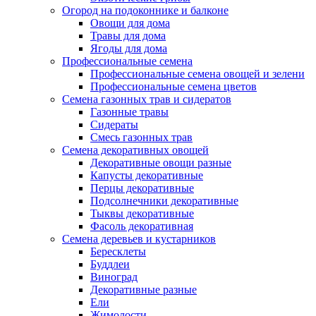
Огород на подоконнике и балконе
Овощи для дома
Травы для дома
Ягоды для дома
Профессиональные семена
Профессиональные семена овощей и зелени
Профессиональные семена цветов
Семена газонных трав и сидератов
Газонные травы
Сидераты
Смесь газонных трав
Семена декоративных овощей
Декоративные овощи разные
Капусты декоративные
Перцы декоративные
Подсолнечники декоративные
Тыквы декоративные
Фасоль декоративная
Семена деревьев и кустарников
Бересклеты
Буддлеи
Виноград
Декоративные разные
Ели
Жимолости