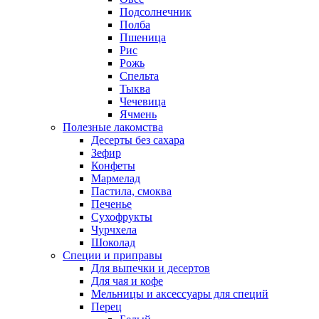
Подсолнечник
Полба
Пшеница
Рис
Рожь
Спельта
Тыква
Чечевица
Ячмень
Полезные лакомства
Десерты без сахара
Зефир
Конфеты
Мармелад
Пастила, смоква
Печенье
Сухофрукты
Чурчхела
Шоколад
Специи и приправы
Для выпечки и десертов
Для чая и кофе
Мельницы и аксессуары для специй
Перец