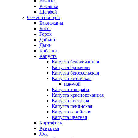
Разные
Ромашка
Шалфей
Семена овощей
Баклажаны
Бобы
Горох
Дайкон
Дыни
Кабачки
Капуста
Капуста белокочанная
Капуста брокколи
Капуста брюссельская
Капуста китайская
пак-чой
Капуста кольраби
Капуста краснокочанная
Капуста листовая
Капуста пекинская
Капуста савойская
Капуста цветная
Картофель
Кукуруза
Лук