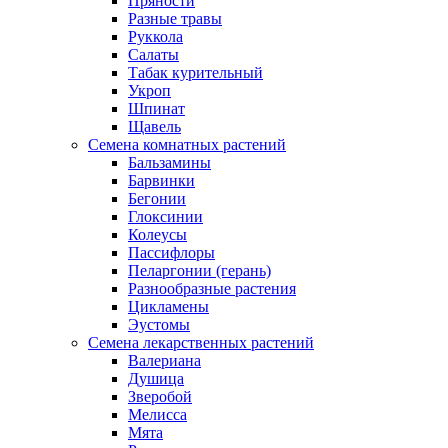
Пряности
Разные травы
Руккола
Салаты
Табак курительный
Укроп
Шпинат
Щавель
Семена комнатных растений
Бальзамины
Барвинки
Бегонии
Глоксинии
Колеусы
Пассифлоры
Пеларгонии (герань)
Разнообразные растения
Цикламены
Эустомы
Семена лекарственных растений
Валериана
Душица
Зверобой
Мелисса
Мята