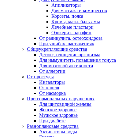
Аппликаторы
Для массажа и компрессов
Корсеты, пояса
Кремы, мази, бальзамы
Лечебные пластыри
Озокерит, парафин
От радикулита, остеохондроза
При ушибах, растяжениях
Общеукрепляющие средства
Детокс, очищение организма
Для иммунитета, повышения тонуса
Для мозговой активности
От аллергии
От простуды
Ингаляторы
От кашля
От насморка
При гормональных нарушениях
Для щитовидной железы
Женское здоровье
Мужское здоровье
При диабете
Разноплановые средства
Активаторы воды