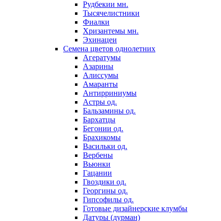
Рудбекии мн.
Тысячелистники
Фиалки
Хризантемы мн.
Эхинацеи
Семена цветов однолетних
Агератумы
Азарины
Алиссумы
Амаранты
Антирриниумы
Астры од.
Бальзамины од.
Бархатцы
Бегонии од.
Брахикомы
Васильки од.
Вербены
Вьюнки
Гацании
Гвоздики од.
Георгины од.
Гипсофилы од.
Готовые дизайнерские клумбы
Датуры (дурман)