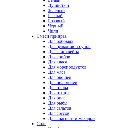
Белый
Душистый
Зеленый
Разный
Розовый
Черный
Чили
Смеси приправ
Для бобовых
Для бульонов и супов
Для глинтвейна
Для грибов
Для кваса
Для морепродуктов
Для мяса
Для овощей
Для пельменей
Для плова
Для птицы
Для риса
Для рыбы
Для салатов
Для соусов
Для спагетти и макарон
Соль