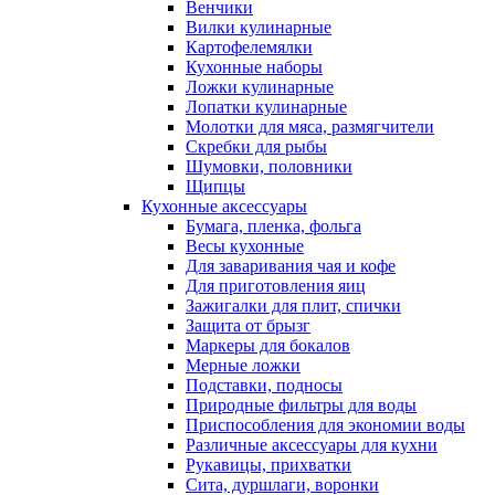
Венчики
Вилки кулинарные
Картофелемялки
Кухонные наборы
Ложки кулинарные
Лопатки кулинарные
Молотки для мяса, размягчители
Скребки для рыбы
Шумовки, половники
Щипцы
Кухонные аксессуары
Бумага, пленка, фольга
Весы кухонные
Для заваривания чая и кофе
Для приготовления яиц
Зажигалки для плит, спички
Защита от брызг
Маркеры для бокалов
Мерные ложки
Подставки, подносы
Природные фильтры для воды
Приспособления для экономии воды
Различные аксессуары для кухни
Рукавицы, прихватки
Сита, дуршлаги, воронки