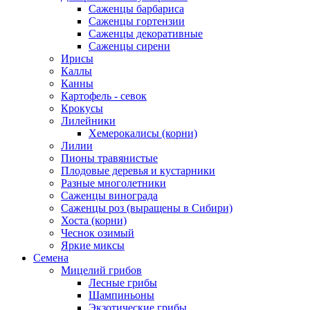
Саженцы барбариса
Саженцы гортензии
Саженцы декоративные
Саженцы сирени
Ирисы
Каллы
Канны
Картофель - севок
Крокусы
Лилейники
Хемерокалисы (корни)
Лилии
Пионы травянистые
Плодовые деревья и кустарники
Разные многолетники
Саженцы винограда
Саженцы роз (выращены в Сибири)
Хоста (корни)
Чеснок озимый
Яркие миксы
Семена
Мицелий грибов
Лесные грибы
Шампиньоны
Экзотические грибы