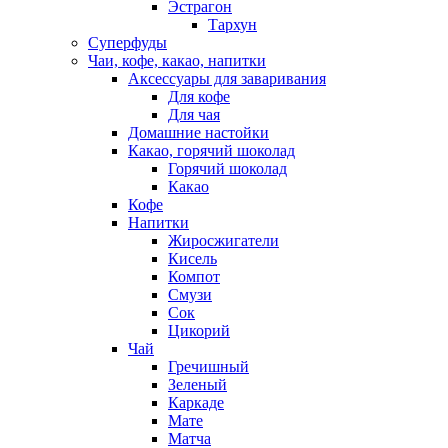
Эстрагон
Тархун
Суперфуды
Чаи, кофе, какао, напитки
Аксессуары для заваривания
Для кофе
Для чая
Домашние настойки
Какао, горячий шоколад
Горячий шоколад
Какао
Кофе
Напитки
Жиросжигатели
Кисель
Компот
Смузи
Сок
Цикорий
Чай
Гречишный
Зеленый
Каркаде
Мате
Матча