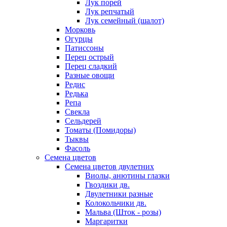
Лук порей
Лук репчатый
Лук семейный (шалот)
Морковь
Огурцы
Патиссоны
Перец острый
Перец сладкий
Разные овощи
Редис
Редька
Репа
Свекла
Сельдерей
Томаты (Помидоры)
Тыквы
Фасоль
Семена цветов
Семена цветов двулетних
Виолы, анютины глазки
Гвоздики дв.
Двулетники разные
Колокольчики дв.
Мальва (Шток - розы)
Маргаритки