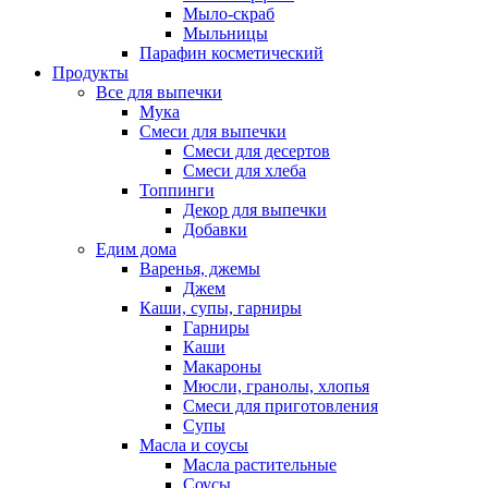
Мыло-скраб
Мыльницы
Парафин косметический
Продукты
Все для выпечки
Мука
Смеси для выпечки
Смеси для десертов
Смеси для хлеба
Топпинги
Декор для выпечки
Добавки
Едим дома
Варенья, джемы
Джем
Каши, супы, гарниры
Гарниры
Каши
Макароны
Мюсли, гранолы, хлопья
Смеси для приготовления
Супы
Масла и соусы
Масла растительные
Соусы