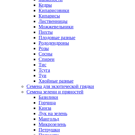
Кедры
Кипарисовики
Кипарисы
Лиственницы
Можжевельники
Пихты
Плодовые разные
Рододендроны
Розы
Сосны
Спиреи
Тис
Тсуга
Туи
Хвойные разные
Семена для экзотической грядки
Семена зелени и пряностей
Базилики
Горчица
Кинза
Лук на зелень
Мангольд
Микрозелень
Петрушки