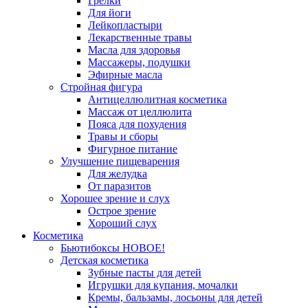
Грелки
Для йоги
Лейкопластыри
Лекарственные травы
Масла для здоровья
Массажеры, подушки
Эфирные масла
Стройная фигура
Антицеллюлитная косметика
Массаж от целлюлита
Пояса для похудения
Травы и сборы
Фигурное питание
Улучшение пищеварения
Для желудка
От паразитов
Хорошее зрение и слух
Острое зрение
Хороший слух
Косметика
Бьютибоксы НОВОЕ!
Детская косметика
Зубные пасты для детей
Игрушки для купания, мочалки
Кремы, бальзамы, лосьоны для детей