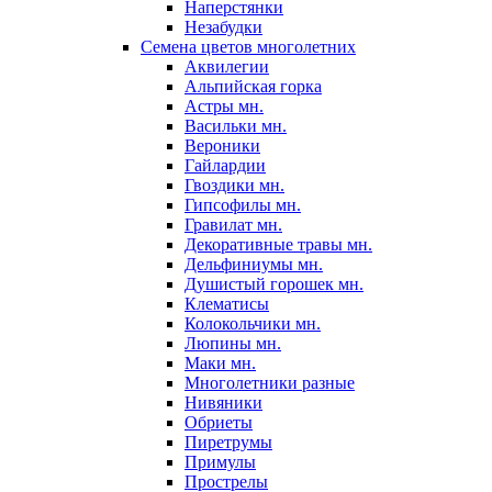
Наперстянки
Незабудки
Семена цветов многолетних
Аквилегии
Альпийская горка
Астры мн.
Васильки мн.
Вероники
Гайлардии
Гвоздики мн.
Гипсофилы мн.
Гравилат мн.
Декоративные травы мн.
Дельфиниумы мн.
Душистый горошек мн.
Клематисы
Колокольчики мн.
Люпины мн.
Маки мн.
Многолетники разные
Нивяники
Обриеты
Пиретрумы
Примулы
Прострелы