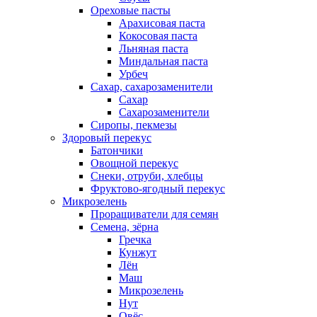
Ореховые пасты
Арахисовая паста
Кокосовая паста
Льняная паста
Миндальная паста
Урбеч
Сахар, сахарозаменители
Сахар
Сахарозаменители
Сиропы, пекмезы
Здоровый перекус
Батончики
Овощной перекус
Снеки, отруби, хлебцы
Фруктово-ягодный перекус
Микрозелень
Проращиватели для семян
Семена, зёрна
Гречка
Кунжут
Лён
Маш
Микрозелень
Нут
Овёс