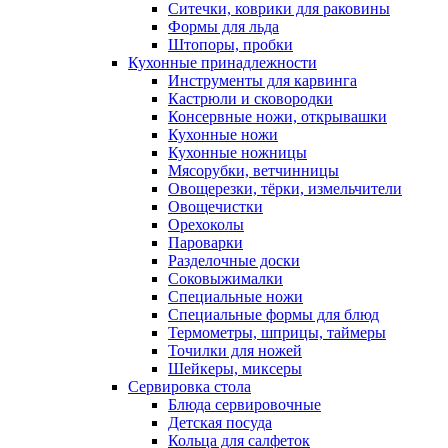
Ситечки, коврики для раковины
Формы для льда
Штопоры, пробки
Кухонные принадлежности
Инструменты для карвинга
Кастрюли и сковородки
Консервные ножи, открывашки
Кухонные ножи
Кухонные ножницы
Мясорубки, ветчинницы
Овощерезки, тёрки, измельчители
Овощечистки
Орехоколы
Пароварки
Разделочные доски
Соковыжималки
Специальные ножи
Специальные формы для блюд
Термометры, шприцы, таймеры
Точилки для ножей
Шейкеры, миксеры
Сервировка стола
Блюда сервировочные
Детская посуда
Кольца для салфеток