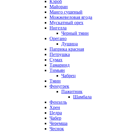
Кэроб
Майоран
Манго сушеный
Можжевеловая ягода
Мускатный орех
Нигелла
Черный тмин
Орегано
Душица
Паприка красная
Петрушка
Сумах
Тамаринд
Тимьян
Чабрец
Тмин
Фенугрек
Пажитник
Шамбала
Фенхель
Хрен
Цедра
Чабер
Черемша
Чеснок