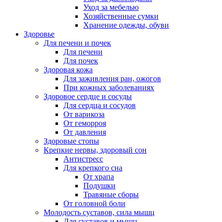
Уход за мебелью
Хозяйственные сумки
Хранение одежды, обуви
Здоровье
Для печени и почек
Для печени
Для почек
Здоровая кожа
Для заживления ран, ожогов
При кожных заболеваниях
Здоровое сердце и сосуды
Для сердца и сосудов
От варикоза
От геморроя
От давления
Здоровые стопы
Крепкие нервы, здоровый сон
Антистресс
Для крепкого сна
От храпа
Подушки
Травяные сборы
От головной боли
Молодость суставов, сила мышц
Для суставов и мышц