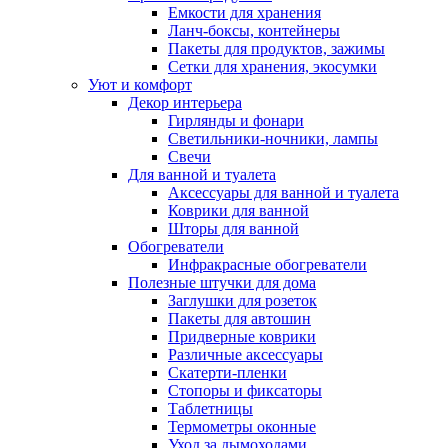
Емкости для хранения
Ланч-боксы, контейнеры
Пакеты для продуктов, зажимы
Сетки для хранения, экосумки
Уют и комфорт
Декор интерьера
Гирлянды и фонари
Светильники-ночники, лампы
Свечи
Для ванной и туалета
Аксессуары для ванной и туалета
Коврики для ванной
Шторы для ванной
Обогреватели
Инфракрасные обогреватели
Полезные штучки для дома
Заглушки для розеток
Пакеты для автошин
Придверные коврики
Различные аксессуары
Скатерти-пленки
Стопоры и фиксаторы
Таблетницы
Термометры оконные
Уход за дымоходами