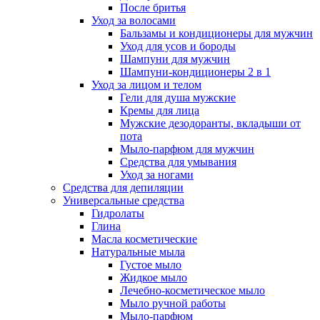
После бритья
Уход за волосами
Бальзамы и кондиционеры для мужчин
Уход для усов и бороды
Шампуни для мужчин
Шампуни-кондиционеры 2 в 1
Уход за лицом и телом
Гели для душа мужские
Кремы для лица
Мужские дезодоранты, вкладыши от
пота
Мыло-парфюм для мужчин
Средства для умывания
Уход за ногами
Средства для депиляции
Универсальные средства
Гидролаты
Глина
Масла косметические
Натуральные мыла
Густое мыло
Жидкое мыло
Лечебно-косметическое мыло
Мыло ручной работы
Мыло-парфюм