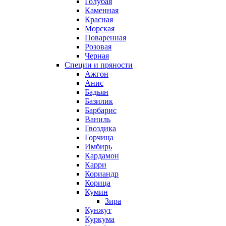
Голубая
Каменная
Красная
Морская
Поваренная
Розовая
Черная
Специи и пряности
Ажгон
Анис
Бадьян
Базилик
Барбарис
Ваниль
Гвоздика
Горчица
Имбирь
Кардамон
Карри
Кориандр
Корица
Кумин
Зира
Кунжут
Куркума