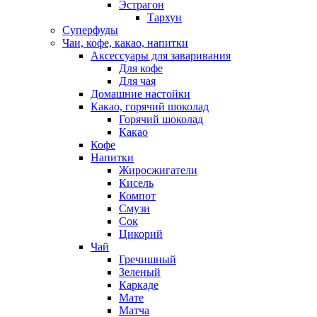
Эстрагон
Тархун
Суперфуды
Чаи, кофе, какао, напитки
Аксессуары для заваривания
Для кофе
Для чая
Домашние настойки
Какао, горячий шоколад
Горячий шоколад
Какао
Кофе
Напитки
Жиросжигатели
Кисель
Компот
Смузи
Сок
Цикорий
Чай
Гречишный
Зеленый
Каркаде
Мате
Матча