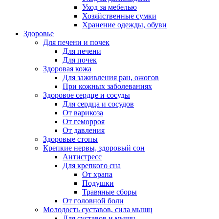
Уход за мебелью
Хозяйственные сумки
Хранение одежды, обуви
Здоровье
Для печени и почек
Для печени
Для почек
Здоровая кожа
Для заживления ран, ожогов
При кожных заболеваниях
Здоровое сердце и сосуды
Для сердца и сосудов
От варикоза
От геморроя
От давления
Здоровые стопы
Крепкие нервы, здоровый сон
Антистресс
Для крепкого сна
От храпа
Подушки
Травяные сборы
От головной боли
Молодость суставов, сила мышц
Для суставов и мышц