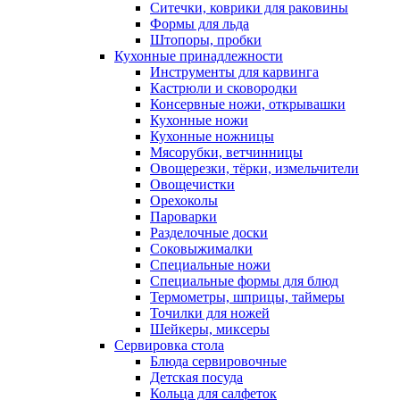
Ситечки, коврики для раковины
Формы для льда
Штопоры, пробки
Кухонные принадлежности
Инструменты для карвинга
Кастрюли и сковородки
Консервные ножи, открывашки
Кухонные ножи
Кухонные ножницы
Мясорубки, ветчинницы
Овощерезки, тёрки, измельчители
Овощечистки
Орехоколы
Пароварки
Разделочные доски
Соковыжималки
Специальные ножи
Специальные формы для блюд
Термометры, шприцы, таймеры
Точилки для ножей
Шейкеры, миксеры
Сервировка стола
Блюда сервировочные
Детская посуда
Кольца для салфеток