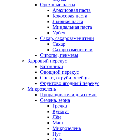
Ореховые пасты
Арахисовая паста
Кокосовая паста
Льняная паста
Миндальная паста
Урбеч
Сахар, сахарозаменители
Сахар
Сахарозаменители
Сиропы, пекмезы
Здоровый перекус
Батончики
Овощной перекус
Снеки, отруби, хлебцы
Фруктово-ягодный перекус
Микрозелень
Проращиватели для семян
Семена, зёрна
Гречка
Кунжут
Лён
Маш
Микрозелень
Нут
Овёс