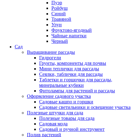
Пуэр
Ройбуш
Синий
Травяной
Улун
Фруктово-ягодный
Чайные напитки
Черный
Сад
Выращивание рассады
Гидрогели
Грунты, компоненты для почвы
Мини теплички для рассады
Сеялки, таблички для рассады
Таблетки и горшочки для рассады,
минеральные кубики
Фитолампы для растений и рассады
Оформление садового участка
Садовые кашпо и горшки
Садовые светильники и освещение участка
Полезные штучки для сада
Полезные товары для сада
Садовая мода
Садовый и ручной инструмент
Полив растений