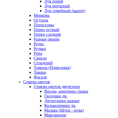
Лук порей
Лук репчатый
Лук семейный (шалот)
Морковь
Огурцы
Патиссоны
Перец острый
Перец сладкий
Разные овощи
Редис
Редька
Репа
Свекла
Сельдерей
Томаты (Помидоры)
Тыквы
Фасоль
Семена цветов
Семена цветов двулетних
Виолы, анютины глазки
Гвоздики дв.
Двулетники разные
Колокольчики дв.
Мальва (Шток - розы)
Маргаритки