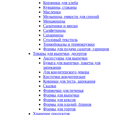
Корзинки для хлеба
Кувшины, стаканы
Масленки
Мельницы, емкости для специй
Менажницы
Салатники и миски
Салфетницы
Сахарницы
Столовый текстиль
Термобокалы и термокружки
Формы для подачи салатов, гарниров
Товары для выпечки, десертов
Аксессуары для выпечки
Бумага для выпечки, пакеты для
запекания
Для кондитерского декора
Кисточки кондитерские
Коврики для теста, запекания
Скалки
Формочки для печенья
Формы для выпечки
Формы для кексов
Формы для оладий, блинов
Формы для тортов
Хранение продуктов