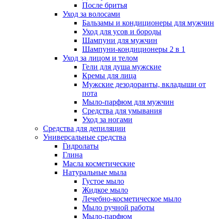
После бритья
Уход за волосами
Бальзамы и кондиционеры для мужчин
Уход для усов и бороды
Шампуни для мужчин
Шампуни-кондиционеры 2 в 1
Уход за лицом и телом
Гели для душа мужские
Кремы для лица
Мужские дезодоранты, вкладыши от
пота
Мыло-парфюм для мужчин
Средства для умывания
Уход за ногами
Средства для депиляции
Универсальные средства
Гидролаты
Глина
Масла косметические
Натуральные мыла
Густое мыло
Жидкое мыло
Лечебно-косметическое мыло
Мыло ручной работы
Мыло-парфюм