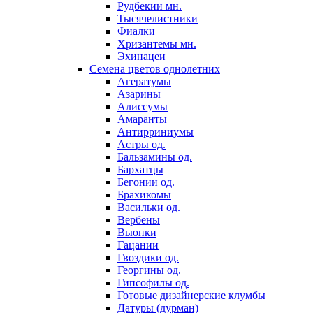
Рудбекии мн.
Тысячелистники
Фиалки
Хризантемы мн.
Эхинацеи
Семена цветов однолетних
Агератумы
Азарины
Алиссумы
Амаранты
Антирриниумы
Астры од.
Бальзамины од.
Бархатцы
Бегонии од.
Брахикомы
Васильки од.
Вербены
Вьюнки
Гацании
Гвоздики од.
Георгины од.
Гипсофилы од.
Готовые дизайнерские клумбы
Датуры (дурман)