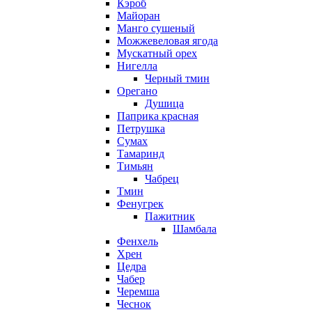
Кэроб
Майоран
Манго сушеный
Можжевеловая ягода
Мускатный орех
Нигелла
Черный тмин
Орегано
Душица
Паприка красная
Петрушка
Сумах
Тамаринд
Тимьян
Чабрец
Тмин
Фенугрек
Пажитник
Шамбала
Фенхель
Хрен
Цедра
Чабер
Черемша
Чеснок