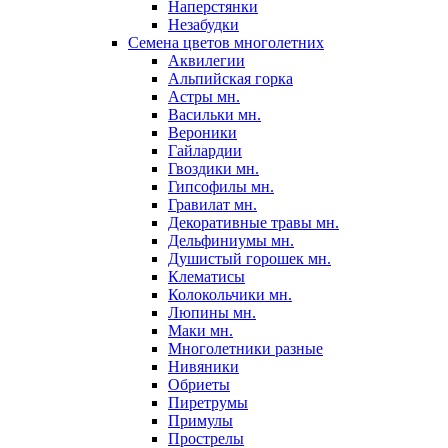
Наперстянки
Незабудки
Семена цветов многолетних
Аквилегии
Альпийская горка
Астры мн.
Васильки мн.
Вероники
Гайлардии
Гвоздики мн.
Гипсофилы мн.
Гравилат мн.
Декоративные травы мн.
Дельфиниумы мн.
Душистый горошек мн.
Клематисы
Колокольчики мн.
Люпины мн.
Маки мн.
Многолетники разные
Нивяники
Обриеты
Пиретрумы
Примулы
Прострелы