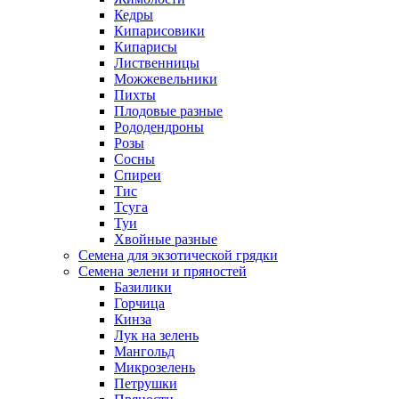
Кедры
Кипарисовики
Кипарисы
Лиственницы
Можжевельники
Пихты
Плодовые разные
Рододендроны
Розы
Сосны
Спиреи
Тис
Тсуга
Туи
Хвойные разные
Семена для экзотической грядки
Семена зелени и пряностей
Базилики
Горчица
Кинза
Лук на зелень
Мангольд
Микрозелень
Петрушки