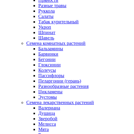
Пряности
Разные травы
Руккола
Салаты
Табак курительный
Укроп
Шпинат
Щавель
Семена комнатных растений
Бальзамины
Барвинки
Бегонии
Глоксинии
Колеусы
Пассифлоры
Пеларгонии (герань)
Разнообразные растения
Цикламены
Эустомы
Семена лекарственных растений
Валериана
Душица
Зверобой
Мелисса
Мята