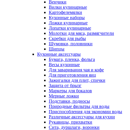
Венчики
Вилки кулинарные
Картофелемялки
Кухонные наборы
Ложки кулинарные
Лопатки кулинарные
Молотки для мяса, размягчители
Скребки для рыбы
Шумовки, половники
Щипцы
Кухонные аксессуары
Бумага, пленка, фольга
Весы кухонные
Для заваривания чая и кофе
Для приготовления яиц
Зажигалки для плит, спички
Защита от брызг
Маркеры для бокалов
Мерные ложки
Подставки, подносы
Природные фильтры для воды
Приспособления для экономии воды
Различные аксессуары для кухни
Рукавицы, прихватки
Сита, дуршлаги, воронки