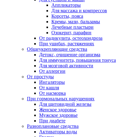
Аппликаторы
Для массажа и компрессов
Корсеты, пояса
Кремы, мази, бальзамы
Лечебные пластыри
Озокерит, парафин
От радикулита, остеохондроза
При ушибах, растяжениях
Общеукрепляющие средства
Детокс, очищение организма
Для иммунитета, повышения тонуса
Для мозговой активности
От аллергии
От простуды
Ингаляторы
От кашля
От насморка
При гормональных нарушениях
Для щитовидной железы
Женское здоровье
Мужское здоровье
При диабете
Разноплановые средства
Активаторы воды