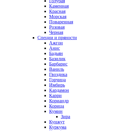
Голубая
Каменная
Красная
Морская
Поваренная
Розовая
Черная
Специи и пряности
Ажгон
Анис
Бадьян
Базилик
Барбарис
Ваниль
Гвоздика
Горчица
Имбирь
Кардамон
Карри
Кориандр
Корица
Кумин
Зира
Кунжут
Куркума