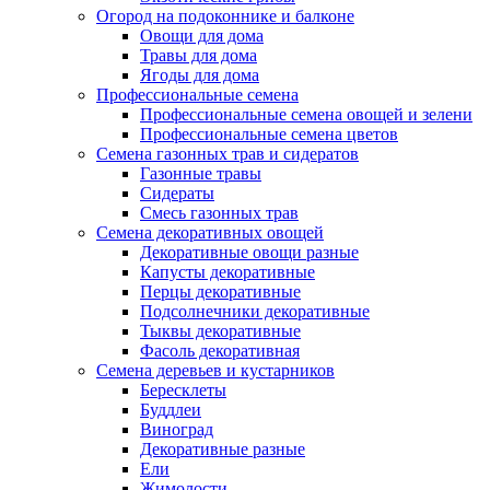
Огород на подоконнике и балконе
Овощи для дома
Травы для дома
Ягоды для дома
Профессиональные семена
Профессиональные семена овощей и зелени
Профессиональные семена цветов
Семена газонных трав и сидератов
Газонные травы
Сидераты
Смесь газонных трав
Семена декоративных овощей
Декоративные овощи разные
Капусты декоративные
Перцы декоративные
Подсолнечники декоративные
Тыквы декоративные
Фасоль декоративная
Семена деревьев и кустарников
Бересклеты
Буддлеи
Виноград
Декоративные разные
Ели
Жимолости