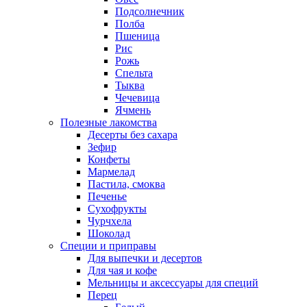
Подсолнечник
Полба
Пшеница
Рис
Рожь
Спельта
Тыква
Чечевица
Ячмень
Полезные лакомства
Десерты без сахара
Зефир
Конфеты
Мармелад
Пастила, смоква
Печенье
Сухофрукты
Чурчхела
Шоколад
Специи и приправы
Для выпечки и десертов
Для чая и кофе
Мельницы и аксессуары для специй
Перец