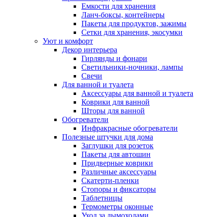
Емкости для хранения
Ланч-боксы, контейнеры
Пакеты для продуктов, зажимы
Сетки для хранения, экосумки
Уют и комфорт
Декор интерьера
Гирлянды и фонари
Светильники-ночники, лампы
Свечи
Для ванной и туалета
Аксессуары для ванной и туалета
Коврики для ванной
Шторы для ванной
Обогреватели
Инфракрасные обогреватели
Полезные штучки для дома
Заглушки для розеток
Пакеты для автошин
Придверные коврики
Различные аксессуары
Скатерти-пленки
Стопоры и фиксаторы
Таблетницы
Термометры оконные
Уход за дымоходами