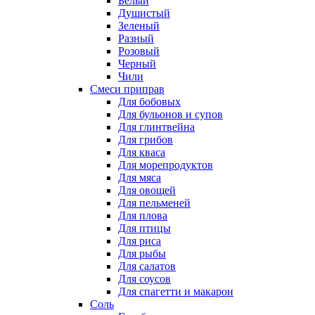
Белый
Душистый
Зеленый
Разный
Розовый
Черный
Чили
Смеси приправ
Для бобовых
Для бульонов и супов
Для глинтвейна
Для грибов
Для кваса
Для морепродуктов
Для мяса
Для овощей
Для пельменей
Для плова
Для птицы
Для риса
Для рыбы
Для салатов
Для соусов
Для спагетти и макарон
Соль