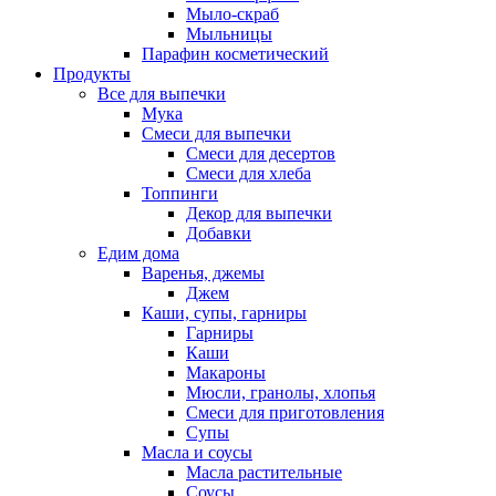
Мыло-скраб
Мыльницы
Парафин косметический
Продукты
Все для выпечки
Мука
Смеси для выпечки
Смеси для десертов
Смеси для хлеба
Топпинги
Декор для выпечки
Добавки
Едим дома
Варенья, джемы
Джем
Каши, супы, гарниры
Гарниры
Каши
Макароны
Мюсли, гранолы, хлопья
Смеси для приготовления
Супы
Масла и соусы
Масла растительные
Соусы