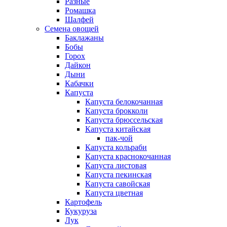
Разные
Ромашка
Шалфей
Семена овощей
Баклажаны
Бобы
Горох
Дайкон
Дыни
Кабачки
Капуста
Капуста белокочанная
Капуста брокколи
Капуста брюссельская
Капуста китайская
пак-чой
Капуста кольраби
Капуста краснокочанная
Капуста листовая
Капуста пекинская
Капуста савойская
Капуста цветная
Картофель
Кукуруза
Лук