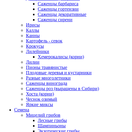
Саженцы барбариса
Саженцы гортензии
Саженцы декоративные
Саженцы сирени
Ирисы
Каллы
Канны
Картофель - севок
Крокусы
Лилейники
Хемерокалисы (корни)
Лилии
Пионы травянистые
Плодовые деревья и кустарники
Разные многолетники
Саженцы винограда
Саженцы роз (выращены в Сибири)
Хоста (корни)
Чеснок озимый
Яркие миксы
Семена
Мицелий грибов
Лесные грибы
Шампиньоны
Экзотические грибы