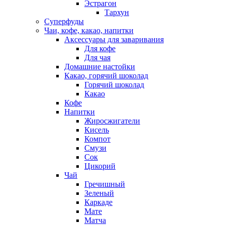
Эстрагон
Тархун
Суперфуды
Чаи, кофе, какао, напитки
Аксессуары для заваривания
Для кофе
Для чая
Домашние настойки
Какао, горячий шоколад
Горячий шоколад
Какао
Кофе
Напитки
Жиросжигатели
Кисель
Компот
Смузи
Сок
Цикорий
Чай
Гречишный
Зеленый
Каркаде
Мате
Матча