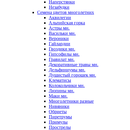
Наперстянки
Незабудки
Семена цветов многолетних
Аквилегии
Альпийская горка
Астры мн.
Васильки мн.
Вероники
Гайлардии
Гвоздики мн.
Гипсофилы мн.
Гравилат мн.
Декоративные травы мн.
Дельфиниумы мн.
Душистый горошек мн.
Клематисы
Колокольчики мн.
Люпины мн.
Маки мн.
Многолетники разные
Нивяники
Обриеты
Пиретрумы
Примулы
Прострелы