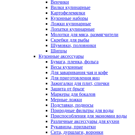
Венчики
Вилки кулинарные
Картофелемялки
Кухонные наборы
Ложки кулинарные
Лопатки кулинарные
Молотки для мяса, размягчители
Скребки для рыбы
Шумовки, половники
Щипцы
Кухонные аксессуары
Бумага, пленка, фольга
Весы кухонные
Для заваривания чая и кофе
Для приготовления яиц
Зажигалки для плит, спички
Защита от брызг
Маркеры для бокалов
Мерные ложки
Подставки, подносы
Природные фильтры для воды
Приспособления для экономии воды
Различные аксессуары для кухни
Рукавицы, прихватки
Сита, дуршлаги, воронки