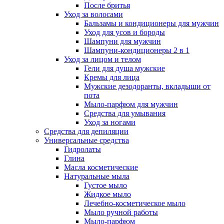
После бритья
Уход за волосами
Бальзамы и кондиционеры для мужчин
Уход для усов и бороды
Шампуни для мужчин
Шампуни-кондиционеры 2 в 1
Уход за лицом и телом
Гели для душа мужские
Кремы для лица
Мужские дезодоранты, вкладыши от
пота
Мыло-парфюм для мужчин
Средства для умывания
Уход за ногами
Средства для депиляции
Универсальные средства
Гидролаты
Глина
Масла косметические
Натуральные мыла
Густое мыло
Жидкое мыло
Лечебно-косметическое мыло
Мыло ручной работы
Мыло-парфюм