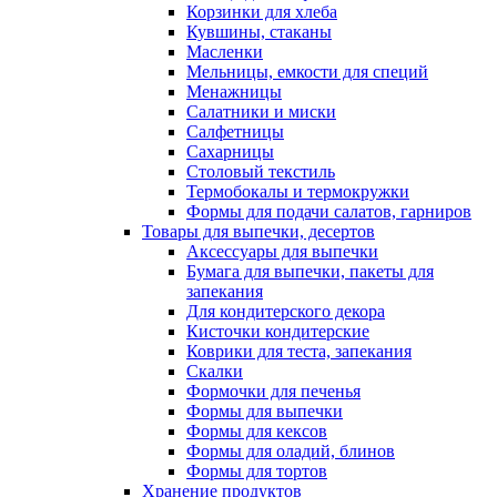
Корзинки для хлеба
Кувшины, стаканы
Масленки
Мельницы, емкости для специй
Менажницы
Салатники и миски
Салфетницы
Сахарницы
Столовый текстиль
Термобокалы и термокружки
Формы для подачи салатов, гарниров
Товары для выпечки, десертов
Аксессуары для выпечки
Бумага для выпечки, пакеты для
запекания
Для кондитерского декора
Кисточки кондитерские
Коврики для теста, запекания
Скалки
Формочки для печенья
Формы для выпечки
Формы для кексов
Формы для оладий, блинов
Формы для тортов
Хранение продуктов