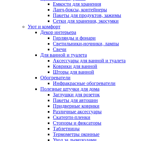
Емкости для хранения
Ланч-боксы, контейнеры
Пакеты для продуктов, зажимы
Сетки для хранения, экосумки
Уют и комфорт
Декор интерьера
Гирлянды и фонари
Светильники-ночники, лампы
Свечи
Для ванной и туалета
Аксессуары для ванной и туалета
Коврики для ванной
Шторы для ванной
Обогреватели
Инфракрасные обогреватели
Полезные штучки для дома
Заглушки для розеток
Пакеты для автошин
Придверные коврики
Различные аксессуары
Скатерти-пленки
Стопоры и фиксаторы
Таблетницы
Термометры оконные
Уход за дымоходами