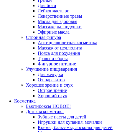
Грелки
Для йоги
Лейкопластыри
Лекарственные травы
Масла для здоровья
Массажеры, подушки
Эфирные масла
Стройная фигура
Антицеллюлитная косметика
Массаж от целлюлита
Пояса для похудения
Травы и сборы
Фигурное питание
Улучшение пищеварения
Для желудка
От паразитов
Хорошее зрение и слух
Острое зрение
Хороший слух
Косметика
Бьютибоксы НОВОЕ!
Детская косметика
Зубные пасты для детей
Игрушки для купания, мочалки
Кремы, бальзамы, лосьоны для детей