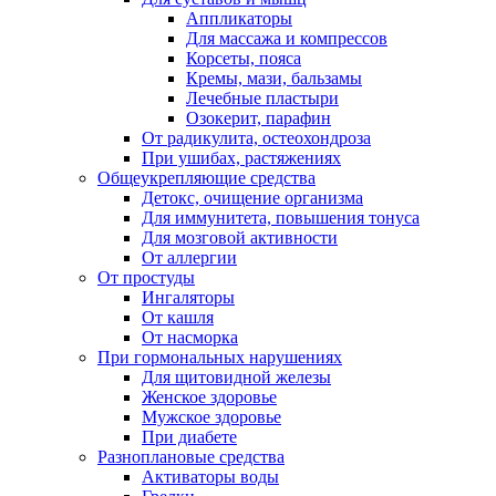
Аппликаторы
Для массажа и компрессов
Корсеты, пояса
Кремы, мази, бальзамы
Лечебные пластыри
Озокерит, парафин
От радикулита, остеохондроза
При ушибах, растяжениях
Общеукрепляющие средства
Детокс, очищение организма
Для иммунитета, повышения тонуса
Для мозговой активности
От аллергии
От простуды
Ингаляторы
От кашля
От насморка
При гормональных нарушениях
Для щитовидной железы
Женское здоровье
Мужское здоровье
При диабете
Разноплановые средства
Активаторы воды