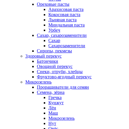
Ореховые пасты
Арахисовая паста
Кокосовая паста
Льняная паста
Миндальная паста
Урбеч
Сахар, сахарозаменители
Сахар
Сахарозаменители
Сиропы, пекмезы
Здоровый перекус
Батончики
Овощной перекус
Снеки, отруби, хлебцы
Фруктово-ягодный перекус
Микрозелень
Проращиватели для семян
Семена, зёрна
Гречка
Кунжут
Лён
Маш
Микрозелень
Нут
Овёс