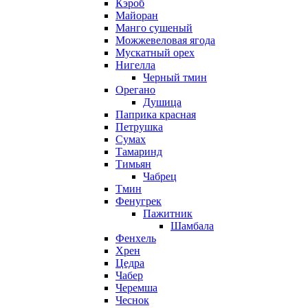
Кэроб
Майоран
Манго сушеный
Можжевеловая ягода
Мускатный орех
Нигелла
Черный тмин
Орегано
Душица
Паприка красная
Петрушка
Сумах
Тамаринд
Тимьян
Чабрец
Тмин
Фенугрек
Пажитник
Шамбала
Фенхель
Хрен
Цедра
Чабер
Черемша
Чеснок