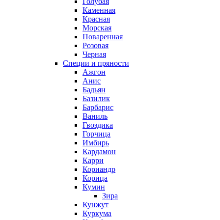
Голубая
Каменная
Красная
Морская
Поваренная
Розовая
Черная
Специи и пряности
Ажгон
Анис
Бадьян
Базилик
Барбарис
Ваниль
Гвоздика
Горчица
Имбирь
Кардамон
Карри
Кориандр
Корица
Кумин
Зира
Кунжут
Куркума