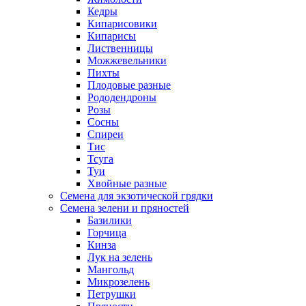
Кедры
Кипарисовики
Кипарисы
Лиственницы
Можжевельники
Пихты
Плодовые разные
Рододендроны
Розы
Сосны
Спиреи
Тис
Тсуга
Туи
Хвойные разные
Семена для экзотической грядки
Семена зелени и пряностей
Базилики
Горчица
Кинза
Лук на зелень
Мангольд
Микрозелень
Петрушки