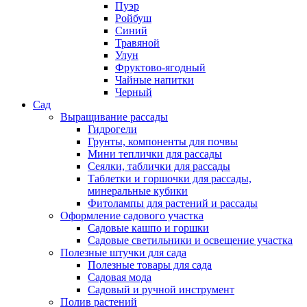
Пуэр
Ройбуш
Синий
Травяной
Улун
Фруктово-ягодный
Чайные напитки
Черный
Сад
Выращивание рассады
Гидрогели
Грунты, компоненты для почвы
Мини теплички для рассады
Сеялки, таблички для рассады
Таблетки и горшочки для рассады,
минеральные кубики
Фитолампы для растений и рассады
Оформление садового участка
Садовые кашпо и горшки
Садовые светильники и освещение участка
Полезные штучки для сада
Полезные товары для сада
Садовая мода
Садовый и ручной инструмент
Полив растений