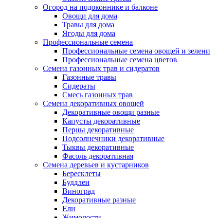
Огород на подоконнике и балконе
Овощи для дома
Травы для дома
Ягоды для дома
Профессиональные семена
Профессиональные семена овощей и зелени
Профессиональные семена цветов
Семена газонных трав и сидератов
Газонные травы
Сидераты
Смесь газонных трав
Семена декоративных овощей
Декоративные овощи разные
Капусты декоративные
Перцы декоративные
Подсолнечники декоративные
Тыквы декоративные
Фасоль декоративная
Семена деревьев и кустарников
Бересклеты
Буддлеи
Виноград
Декоративные разные
Ели
Жимолости