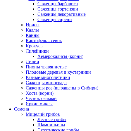
Саженцы барбариса
Саженцы гортензии
Саженцы декоративные
Саженцы сирени
Ирисы
Каллы
Канны
Картофель - севок
Крокусы
Лилейники
Хемерокалисы (корни)
Лилии
Пионы травянистые
Плодовые деревья и кустарники
Разные многолетники
Саженцы винограда
Саженцы роз (выращены в Сибири)
Хоста (корни)
Чеснок озимый
Яркие миксы
Семена
Мицелий грибов
Лесные грибы
Шампиньоны
Экзотические грибы