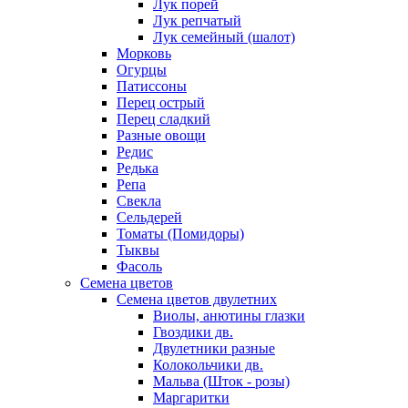
Лук порей
Лук репчатый
Лук семейный (шалот)
Морковь
Огурцы
Патиссоны
Перец острый
Перец сладкий
Разные овощи
Редис
Редька
Репа
Свекла
Сельдерей
Томаты (Помидоры)
Тыквы
Фасоль
Семена цветов
Семена цветов двулетних
Виолы, анютины глазки
Гвоздики дв.
Двулетники разные
Колокольчики дв.
Мальва (Шток - розы)
Маргаритки