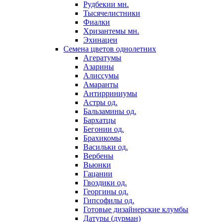
Рудбекии мн.
Тысячелистники
Фиалки
Хризантемы мн.
Эхинацеи
Семена цветов однолетних
Агератумы
Азарины
Алиссумы
Амаранты
Антирриниумы
Астры од.
Бальзамины од.
Бархатцы
Бегонии од.
Брахикомы
Васильки од.
Вербены
Вьюнки
Гацании
Гвоздики од.
Георгины од.
Гипсофилы од.
Готовые дизайнерские клумбы
Датуры (дурман)