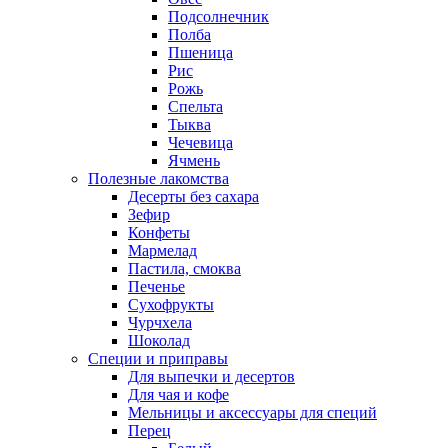
Подсолнечник
Полба
Пшеница
Рис
Рожь
Спельта
Тыква
Чечевица
Ячмень
Полезные лакомства
Десерты без сахара
Зефир
Конфеты
Мармелад
Пастила, смоква
Печенье
Сухофрукты
Чурчхела
Шоколад
Специи и приправы
Для выпечки и десертов
Для чая и кофе
Мельницы и аксессуары для специй
Перец