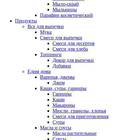
Мыло-скраб
Мыльницы
Парафин косметический
Продукты
Все для выпечки
Мука
Смеси для выпечки
Смеси для десертов
Смеси для хлеба
Топпинги
Декор для выпечки
Добавки
Едим дома
Варенья, джемы
Джем
Каши, супы, гарниры
Гарниры
Каши
Макароны
Мюсли, гранолы, хлопья
Смеси для приготовления
Супы
Масла и соусы
Масла растительные
Соусы