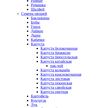
Разные
Ромашка
Шалфей
Семена овощей
Баклажаны
Бобы
Горох
Дайкон
Дыни
Кабачки
Капуста
Капуста белокочанная
Капуста брокколи
Капуста брюссельская
Капуста китайская
пак-чой
Капуста кольраби
Капуста краснокочанная
Капуста листовая
Капуста пекинская
Капуста савойская
Капуста цветная
Картофель
Кукуруза
Лук