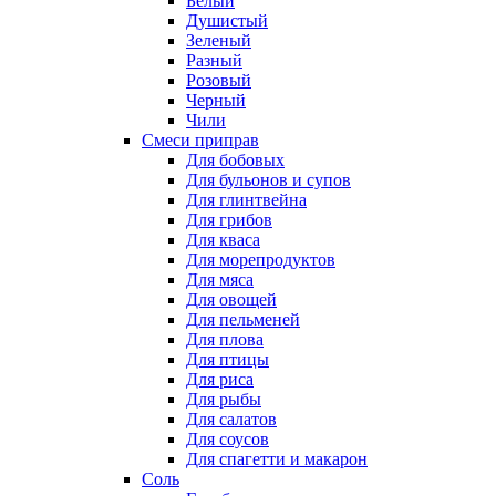
Белый
Душистый
Зеленый
Разный
Розовый
Черный
Чили
Смеси приправ
Для бобовых
Для бульонов и супов
Для глинтвейна
Для грибов
Для кваса
Для морепродуктов
Для мяса
Для овощей
Для пельменей
Для плова
Для птицы
Для риса
Для рыбы
Для салатов
Для соусов
Для спагетти и макарон
Соль