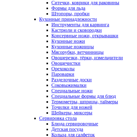
Ситечки, коврики для раковины
Формы для льда
Штопоры, пробки
Кухонные принадлежности
Инструменты для карвинга
Кастрюли и сковородки
Консервные ножи, открывашки
Кухонные ножи
Кухонные ножницы
Мясорубки, ветчинницы
Овощерезки, тёрки, измельчители
Овощечистки
Орехоколы
Пароварки
Разделочные доски
Соковыжималки
Специальные ножи
Специальные формы для блюд
Термометры, шприцы, таймеры
Точилки для ножей
Шейкеры, миксеры
Сервировка стола
Блюда сервировочные
Детская посуда
Кольца для салфеток