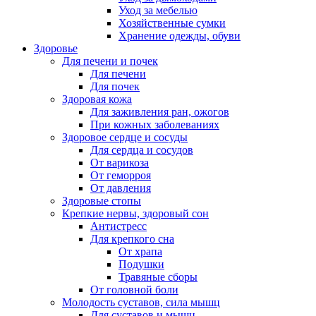
Уход за мебелью
Хозяйственные сумки
Хранение одежды, обуви
Здоровье
Для печени и почек
Для печени
Для почек
Здоровая кожа
Для заживления ран, ожогов
При кожных заболеваниях
Здоровое сердце и сосуды
Для сердца и сосудов
От варикоза
От геморроя
От давления
Здоровые стопы
Крепкие нервы, здоровый сон
Антистресс
Для крепкого сна
От храпа
Подушки
Травяные сборы
От головной боли
Молодость суставов, сила мышц
Для суставов и мышц