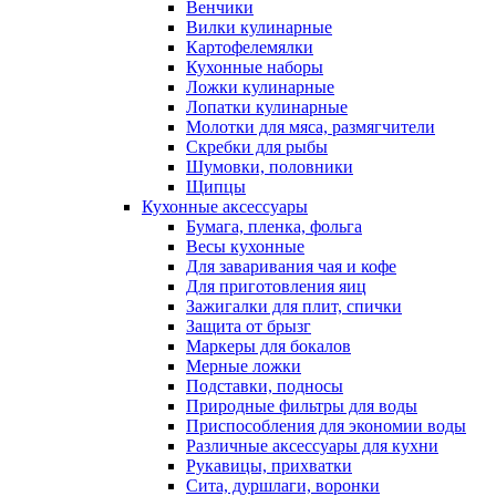
Венчики
Вилки кулинарные
Картофелемялки
Кухонные наборы
Ложки кулинарные
Лопатки кулинарные
Молотки для мяса, размягчители
Скребки для рыбы
Шумовки, половники
Щипцы
Кухонные аксессуары
Бумага, пленка, фольга
Весы кухонные
Для заваривания чая и кофе
Для приготовления яиц
Зажигалки для плит, спички
Защита от брызг
Маркеры для бокалов
Мерные ложки
Подставки, подносы
Природные фильтры для воды
Приспособления для экономии воды
Различные аксессуары для кухни
Рукавицы, прихватки
Сита, дуршлаги, воронки