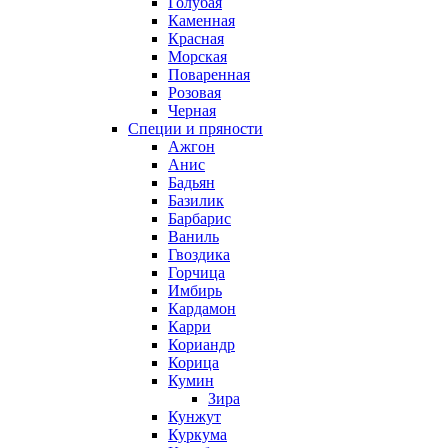
Голубая
Каменная
Красная
Морская
Поваренная
Розовая
Черная
Специи и пряности
Ажгон
Анис
Бадьян
Базилик
Барбарис
Ваниль
Гвоздика
Горчица
Имбирь
Кардамон
Карри
Кориандр
Корица
Кумин
Зира
Кунжут
Куркума