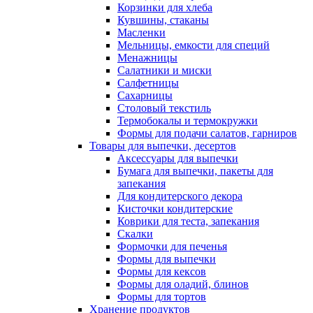
Корзинки для хлеба
Кувшины, стаканы
Масленки
Мельницы, емкости для специй
Менажницы
Салатники и миски
Салфетницы
Сахарницы
Столовый текстиль
Термобокалы и термокружки
Формы для подачи салатов, гарниров
Товары для выпечки, десертов
Аксессуары для выпечки
Бумага для выпечки, пакеты для
запекания
Для кондитерского декора
Кисточки кондитерские
Коврики для теста, запекания
Скалки
Формочки для печенья
Формы для выпечки
Формы для кексов
Формы для оладий, блинов
Формы для тортов
Хранение продуктов