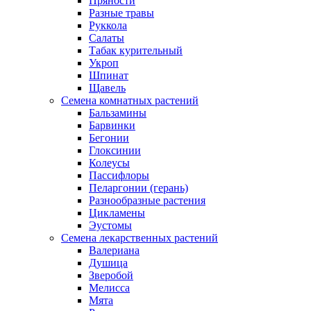
Пряности
Разные травы
Руккола
Салаты
Табак курительный
Укроп
Шпинат
Щавель
Семена комнатных растений
Бальзамины
Барвинки
Бегонии
Глоксинии
Колеусы
Пассифлоры
Пеларгонии (герань)
Разнообразные растения
Цикламены
Эустомы
Семена лекарственных растений
Валериана
Душица
Зверобой
Мелисса
Мята