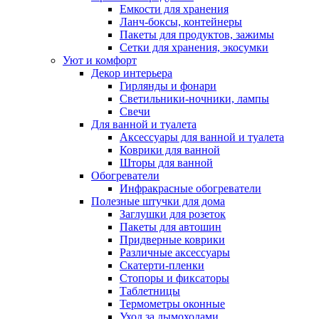
Емкости для хранения
Ланч-боксы, контейнеры
Пакеты для продуктов, зажимы
Сетки для хранения, экосумки
Уют и комфорт
Декор интерьера
Гирлянды и фонари
Светильники-ночники, лампы
Свечи
Для ванной и туалета
Аксессуары для ванной и туалета
Коврики для ванной
Шторы для ванной
Обогреватели
Инфракрасные обогреватели
Полезные штучки для дома
Заглушки для розеток
Пакеты для автошин
Придверные коврики
Различные аксессуары
Скатерти-пленки
Стопоры и фиксаторы
Таблетницы
Термометры оконные
Уход за дымоходами