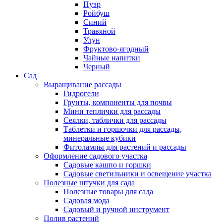
Пуэр
Ройбуш
Синий
Травяной
Улун
Фруктово-ягодный
Чайные напитки
Черный
Сад
Выращивание рассады
Гидрогели
Грунты, компоненты для почвы
Мини теплички для рассады
Сеялки, таблички для рассады
Таблетки и горшочки для рассады,
минеральные кубики
Фитолампы для растений и рассады
Оформление садового участка
Садовые кашпо и горшки
Садовые светильники и освещение участка
Полезные штучки для сада
Полезные товары для сада
Садовая мода
Садовый и ручной инструмент
Полив растений