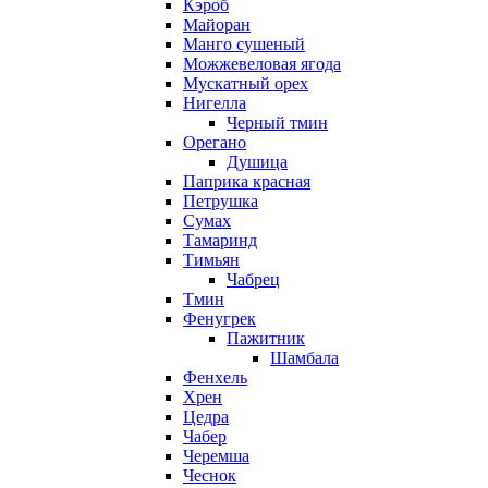
Кэроб
Майоран
Манго сушеный
Можжевеловая ягода
Мускатный орех
Нигелла
Черный тмин
Орегано
Душица
Паприка красная
Петрушка
Сумах
Тамаринд
Тимьян
Чабрец
Тмин
Фенугрек
Пажитник
Шамбала
Фенхель
Хрен
Цедра
Чабер
Черемша
Чеснок