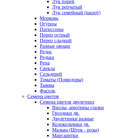
Лук порей
Лук репчатый
Лук семейный (шалот)
Морковь
Огурцы
Патиссоны
Перец острый
Перец сладкий
Разные овощи
Редис
Редька
Репа
Свекла
Сельдерей
Томаты (Помидоры)
Тыквы
Фасоль
Семена цветов
Семена цветов двулетних
Виолы, анютины глазки
Гвоздики дв.
Двулетники разные
Колокольчики дв.
Мальва (Шток - розы)
Маргаритки