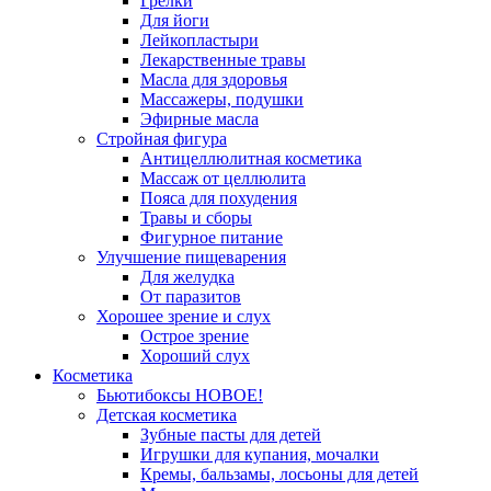
Грелки
Для йоги
Лейкопластыри
Лекарственные травы
Масла для здоровья
Массажеры, подушки
Эфирные масла
Стройная фигура
Антицеллюлитная косметика
Массаж от целлюлита
Пояса для похудения
Травы и сборы
Фигурное питание
Улучшение пищеварения
Для желудка
От паразитов
Хорошее зрение и слух
Острое зрение
Хороший слух
Косметика
Бьютибоксы НОВОЕ!
Детская косметика
Зубные пасты для детей
Игрушки для купания, мочалки
Кремы, бальзамы, лосьоны для детей