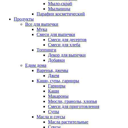
Мыло-скраб
Мыльницы
Парафин косметический
Продукты
Все для выпечки
Мука
Смеси для выпечки
Смеси для десертов
Смеси для хлеба
Топпинги
Декор для выпечки
Добавки
Едим дома
Варенья, джемы
Джем
Каши, супы, гарниры
Гарниры
Каши
Макароны
Мюсли, гранолы, хлопья
Смеси для приготовления
Супы
Масла и соусы
Масла растительные
Соусы