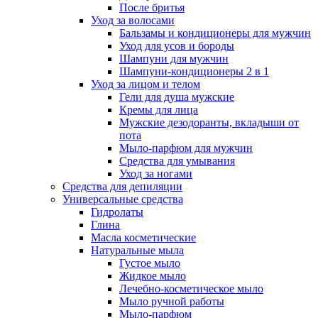
После бритья
Уход за волосами
Бальзамы и кондиционеры для мужчин
Уход для усов и бороды
Шампуни для мужчин
Шампуни-кондиционеры 2 в 1
Уход за лицом и телом
Гели для душа мужские
Кремы для лица
Мужские дезодоранты, вкладыши от
пота
Мыло-парфюм для мужчин
Средства для умывания
Уход за ногами
Средства для депиляции
Универсальные средства
Гидролаты
Глина
Масла косметические
Натуральные мыла
Густое мыло
Жидкое мыло
Лечебно-косметическое мыло
Мыло ручной работы
Мыло-парфюм