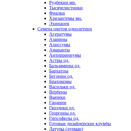
Рудбекии мн.
Тысячелистники
Фиалки
Хризантемы мн.
Эхинацеи
Семена цветов однолетних
Агератумы
Азарины
Алиссумы
Амаранты
Антирриниумы
Астры од.
Бальзамины од.
Бархатцы
Бегонии од.
Брахикомы
Васильки од.
Вербены
Вьюнки
Гацании
Гвоздики од.
Георгины од.
Гипсофилы од.
Готовые дизайнерские клумбы
Датуры (дурман)