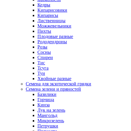
Кедры
Кипарисовики
Кипарисы
Лиственницы
Можжевельники
Пихты
Плодовые разные
Рододендроны
Розы
Сосны
Спиреи
Тис
Тсуга
Туи
Хвойные разные
Семена для экзотической грядки
Семена зелени и пряностей
Базилики
Горчица
Кинза
Лук на зелень
Мангольд
Микрозелень
Петрушки