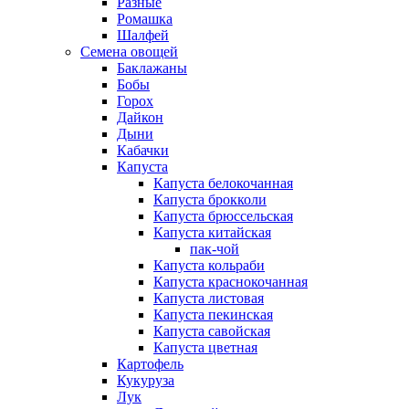
Разные
Ромашка
Шалфей
Семена овощей
Баклажаны
Бобы
Горох
Дайкон
Дыни
Кабачки
Капуста
Капуста белокочанная
Капуста брокколи
Капуста брюссельская
Капуста китайская
пак-чой
Капуста кольраби
Капуста краснокочанная
Капуста листовая
Капуста пекинская
Капуста савойская
Капуста цветная
Картофель
Кукуруза
Лук