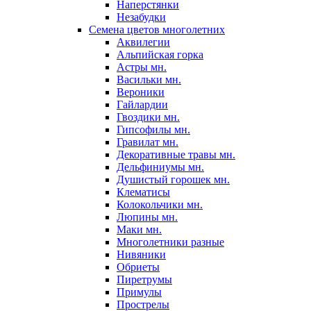
Наперстянки
Незабудки
Семена цветов многолетних
Аквилегии
Альпийская горка
Астры мн.
Васильки мн.
Вероники
Гайлардии
Гвоздики мн.
Гипсофилы мн.
Гравилат мн.
Декоративные травы мн.
Дельфиниумы мн.
Душистый горошек мн.
Клематисы
Колокольчики мн.
Люпины мн.
Маки мн.
Многолетники разные
Нивяники
Обриеты
Пиретрумы
Примулы
Прострелы