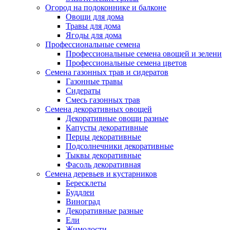
Огород на подоконнике и балконе
Овощи для дома
Травы для дома
Ягоды для дома
Профессиональные семена
Профессиональные семена овощей и зелени
Профессиональные семена цветов
Семена газонных трав и сидератов
Газонные травы
Сидераты
Смесь газонных трав
Семена декоративных овощей
Декоративные овощи разные
Капусты декоративные
Перцы декоративные
Подсолнечники декоративные
Тыквы декоративные
Фасоль декоративная
Семена деревьев и кустарников
Бересклеты
Буддлеи
Виноград
Декоративные разные
Ели
Жимолости