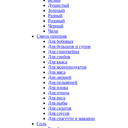
Белый
Душистый
Зеленый
Разный
Розовый
Черный
Чили
Смеси приправ
Для бобовых
Для бульонов и супов
Для глинтвейна
Для грибов
Для кваса
Для морепродуктов
Для мяса
Для овощей
Для пельменей
Для плова
Для птицы
Для риса
Для рыбы
Для салатов
Для соусов
Для спагетти и макарон
Соль