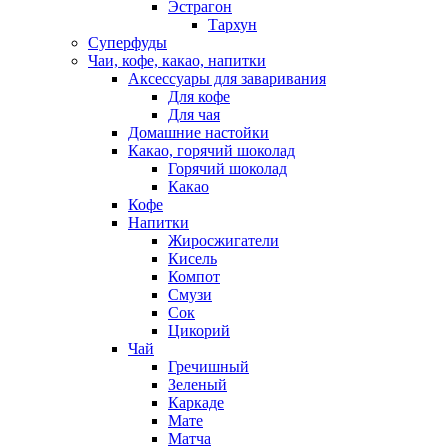
Эстрагон
Тархун
Суперфуды
Чаи, кофе, какао, напитки
Аксессуары для заваривания
Для кофе
Для чая
Домашние настойки
Какао, горячий шоколад
Горячий шоколад
Какао
Кофе
Напитки
Жиросжигатели
Кисель
Компот
Смузи
Сок
Цикорий
Чай
Гречишный
Зеленый
Каркаде
Мате
Матча