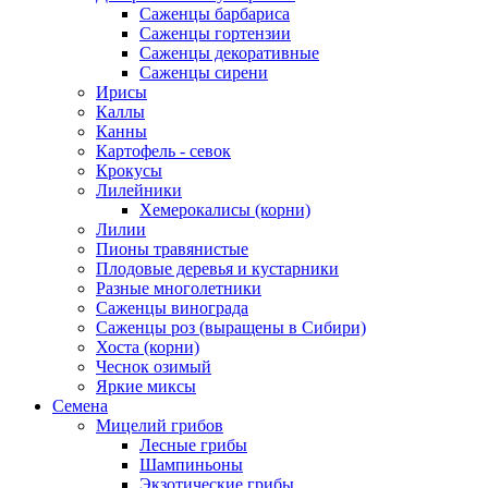
Саженцы барбариса
Саженцы гортензии
Саженцы декоративные
Саженцы сирени
Ирисы
Каллы
Канны
Картофель - севок
Крокусы
Лилейники
Хемерокалисы (корни)
Лилии
Пионы травянистые
Плодовые деревья и кустарники
Разные многолетники
Саженцы винограда
Саженцы роз (выращены в Сибири)
Хоста (корни)
Чеснок озимый
Яркие миксы
Семена
Мицелий грибов
Лесные грибы
Шампиньоны
Экзотические грибы