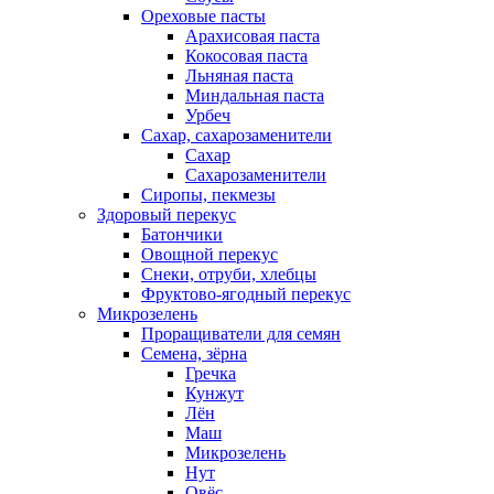
Ореховые пасты
Арахисовая паста
Кокосовая паста
Льняная паста
Миндальная паста
Урбеч
Сахар, сахарозаменители
Сахар
Сахарозаменители
Сиропы, пекмезы
Здоровый перекус
Батончики
Овощной перекус
Снеки, отруби, хлебцы
Фруктово-ягодный перекус
Микрозелень
Проращиватели для семян
Семена, зёрна
Гречка
Кунжут
Лён
Маш
Микрозелень
Нут
Овёс