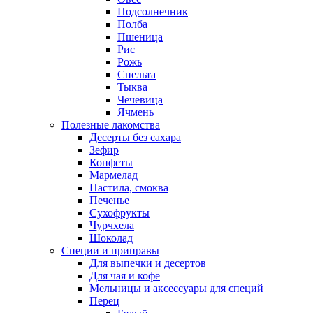
Подсолнечник
Полба
Пшеница
Рис
Рожь
Спельта
Тыква
Чечевица
Ячмень
Полезные лакомства
Десерты без сахара
Зефир
Конфеты
Мармелад
Пастила, смоква
Печенье
Сухофрукты
Чурчхела
Шоколад
Специи и приправы
Для выпечки и десертов
Для чая и кофе
Мельницы и аксессуары для специй
Перец