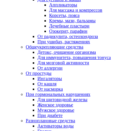
Аппликаторы
Для массажа и компрессов
Корсеты, пояса
Кремы, мази, бальзамы
Лечебные пластыри
Озокерит, парафин
От радикулита, остеохондроза
При ушибах, растяжениях
Общеукрепляющие средства
Детокс, очищение организма
Для иммунитета, повышения тонуса
Для мозговой активности
От аллергии
От простуды
Ингаляторы
От кашля
От насморка
При гормональных нарушениях
Для щитовидной железы
Женское здоровье
Мужское здоровье
При диабете
Разноплановые средства
Активаторы воды