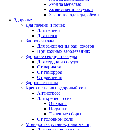
Уход за мебелью
Хозяйственные сумки
Хранение одежды, обуви
Здоровье
Для печени и почек
Для печени
Для почек
Здоровая кожа
Для заживления ран, ожогов
При кожных заболеваниях
Здоровое сердце и сосуды
Для сердца и сосудов
От варикоза
От геморроя
От давления
Здоровые стопы
Крепкие нервы, здоровый сон
Антистресс
Для крепкого сна
От храпа
Подушки
Травяные сборы
От головной боли
Молодость суставов, сила мышц
Для суставов и мышц