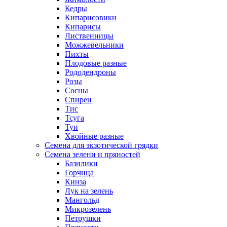
Кедры
Кипарисовики
Кипарисы
Лиственницы
Можжевельники
Пихты
Плодовые разные
Рододендроны
Розы
Сосны
Спиреи
Тис
Тсуга
Туи
Хвойные разные
Семена для экзотической грядки
Семена зелени и пряностей
Базилики
Горчица
Кинза
Лук на зелень
Мангольд
Микрозелень
Петрушки