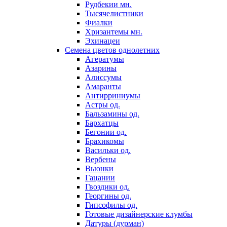
Рудбекии мн.
Тысячелистники
Фиалки
Хризантемы мн.
Эхинацеи
Семена цветов однолетних
Агератумы
Азарины
Алиссумы
Амаранты
Антирриниумы
Астры од.
Бальзамины од.
Бархатцы
Бегонии од.
Брахикомы
Васильки од.
Вербены
Вьюнки
Гацании
Гвоздики од.
Георгины од.
Гипсофилы од.
Готовые дизайнерские клумбы
Датуры (дурман)