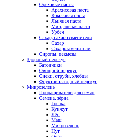
Ореховые пасты
Арахисовая паста
Кокосовая паста
Льняная паста
Миндальная паста
Урбеч
Сахар, сахарозаменители
Сахар
Сахарозаменители
Сиропы, пекмезы
Здоровый перекус
Батончики
Овощной перекус
Снеки, отруби, хлебцы
Фруктово-ягодный перекус
Микрозелень
Проращиватели для семян
Семена, зёрна
Гречка
Кунжут
Лён
Маш
Микрозелень
Нут
Овёс