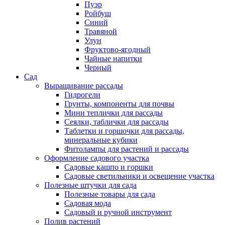
Пуэр
Ройбуш
Синий
Травяной
Улун
Фруктово-ягодный
Чайные напитки
Черный
Сад
Выращивание рассады
Гидрогели
Грунты, компоненты для почвы
Мини теплички для рассады
Сеялки, таблички для рассады
Таблетки и горшочки для рассады,
минеральные кубики
Фитолампы для растений и рассады
Оформление садового участка
Садовые кашпо и горшки
Садовые светильники и освещение участка
Полезные штучки для сада
Полезные товары для сада
Садовая мода
Садовый и ручной инструмент
Полив растений