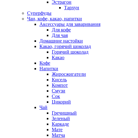
Эстрагон
Тархун
Суперфуды
Чаи, кофе, какао, напитки
Аксессуары для заваривания
Для кофе
Для чая
Домашние настойки
Какао, горячий шоколад
Горячий шоколад
Какао
Кофе
Напитки
Жиросжигатели
Кисель
Компот
Смузи
Сок
Цикорий
Чай
Гречишный
Зеленый
Каркаде
Мате
Матча