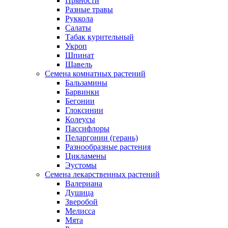
Пряности
Разные травы
Руккола
Салаты
Табак курительный
Укроп
Шпинат
Щавель
Семена комнатных растений
Бальзамины
Барвинки
Бегонии
Глоксинии
Колеусы
Пассифлоры
Пеларгонии (герань)
Разнообразные растения
Цикламены
Эустомы
Семена лекарственных растений
Валериана
Душица
Зверобой
Мелисса
Мята