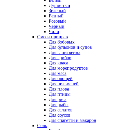
Белый
Душистый
Зеленый
Разный
Розовый
Черный
Чили
Смеси приправ
Для бобовых
Для бульонов и супов
Для глинтвейна
Для грибов
Для кваса
Для морепродуктов
Для мяса
Для овощей
Для пельменей
Для плова
Для птицы
Для риса
Для рыбы
Для салатов
Для соусов
Для спагетти и макарон
Соль