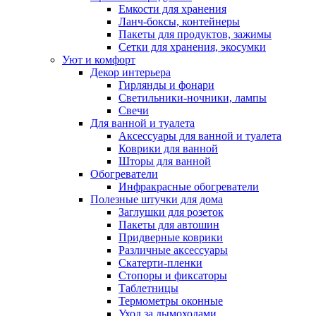
Емкости для хранения
Ланч-боксы, контейнеры
Пакеты для продуктов, зажимы
Сетки для хранения, экосумки
Уют и комфорт
Декор интерьера
Гирлянды и фонари
Светильники-ночники, лампы
Свечи
Для ванной и туалета
Аксессуары для ванной и туалета
Коврики для ванной
Шторы для ванной
Обогреватели
Инфракрасные обогреватели
Полезные штучки для дома
Заглушки для розеток
Пакеты для автошин
Придверные коврики
Различные аксессуары
Скатерти-пленки
Стопоры и фиксаторы
Таблетницы
Термометры оконные
Уход за дымоходами