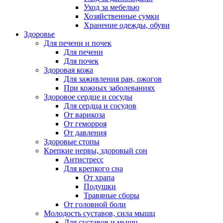
Уход за мебелью
Хозяйственные сумки
Хранение одежды, обуви
Здоровье
Для печени и почек
Для печени
Для почек
Здоровая кожа
Для заживления ран, ожогов
При кожных заболеваниях
Здоровое сердце и сосуды
Для сердца и сосудов
От варикоза
От геморроя
От давления
Здоровые стопы
Крепкие нервы, здоровый сон
Антистресс
Для крепкого сна
От храпа
Подушки
Травяные сборы
От головной боли
Молодость суставов, сила мышц
Для суставов и мышц