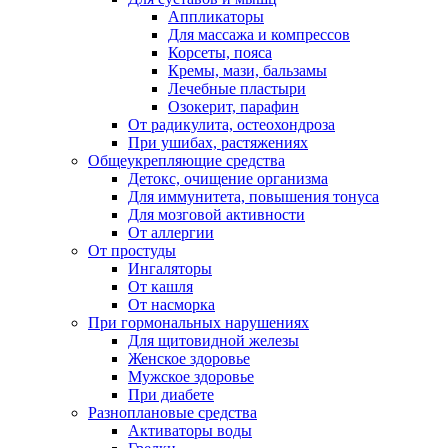
Аппликаторы
Для массажа и компрессов
Корсеты, пояса
Кремы, мази, бальзамы
Лечебные пластыри
Озокерит, парафин
От радикулита, остеохондроза
При ушибах, растяжениях
Общеукрепляющие средства
Детокс, очищение организма
Для иммунитета, повышения тонуса
Для мозговой активности
От аллергии
От простуды
Ингаляторы
От кашля
От насморка
При гормональных нарушениях
Для щитовидной железы
Женское здоровье
Мужское здоровье
При диабете
Разноплановые средства
Активаторы воды