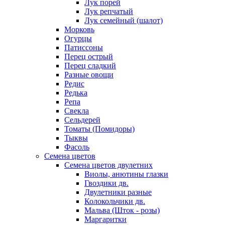
Лук порей
Лук репчатый
Лук семейный (шалот)
Морковь
Огурцы
Патиссоны
Перец острый
Перец сладкий
Разные овощи
Редис
Редька
Репа
Свекла
Сельдерей
Томаты (Помидоры)
Тыквы
Фасоль
Семена цветов
Семена цветов двулетних
Виолы, анютины глазки
Гвоздики дв.
Двулетники разные
Колокольчики дв.
Мальва (Шток - розы)
Маргаритки