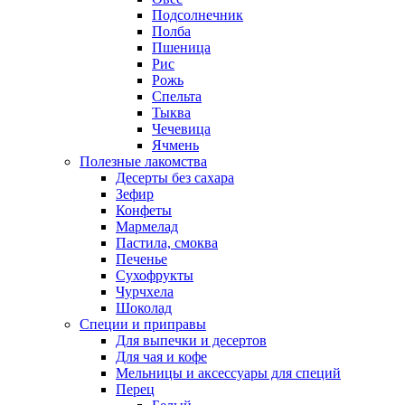
Подсолнечник
Полба
Пшеница
Рис
Рожь
Спельта
Тыква
Чечевица
Ячмень
Полезные лакомства
Десерты без сахара
Зефир
Конфеты
Мармелад
Пастила, смоква
Печенье
Сухофрукты
Чурчхела
Шоколад
Специи и приправы
Для выпечки и десертов
Для чая и кофе
Мельницы и аксессуары для специй
Перец