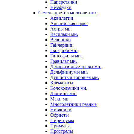
Наперстянки
Незабудки
Семена цветов многолетних
Аквилегии
Альпийская горка
Астры мн.
Васильки мн.
Вероники
Гайлардии
Гвоздики мн.
Гипсофилы мн.
Гравилат мн.
Декоративные травы мн.
Дельфиниумы мн.
Душистый горошек мн.
Клематисы
Колокольчики мн.
Люпины мн.
Маки мн.
Многолетники разные
Нивяники
Обриеты
Пиретрумы
Примулы
Прострелы