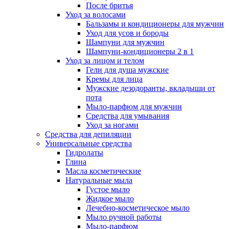
После бритья
Уход за волосами
Бальзамы и кондиционеры для мужчин
Уход для усов и бороды
Шампуни для мужчин
Шампуни-кондиционеры 2 в 1
Уход за лицом и телом
Гели для душа мужские
Кремы для лица
Мужские дезодоранты, вкладыши от
пота
Мыло-парфюм для мужчин
Средства для умывания
Уход за ногами
Средства для депиляции
Универсальные средства
Гидролаты
Глина
Масла косметические
Натуральные мыла
Густое мыло
Жидкое мыло
Лечебно-косметическое мыло
Мыло ручной работы
Мыло-парфюм