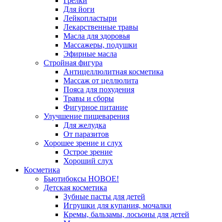
Грелки
Для йоги
Лейкопластыри
Лекарственные травы
Масла для здоровья
Массажеры, подушки
Эфирные масла
Стройная фигура
Антицеллюлитная косметика
Массаж от целлюлита
Пояса для похудения
Травы и сборы
Фигурное питание
Улучшение пищеварения
Для желудка
От паразитов
Хорошее зрение и слух
Острое зрение
Хороший слух
Косметика
Бьютибоксы НОВОЕ!
Детская косметика
Зубные пасты для детей
Игрушки для купания, мочалки
Кремы, бальзамы, лосьоны для детей