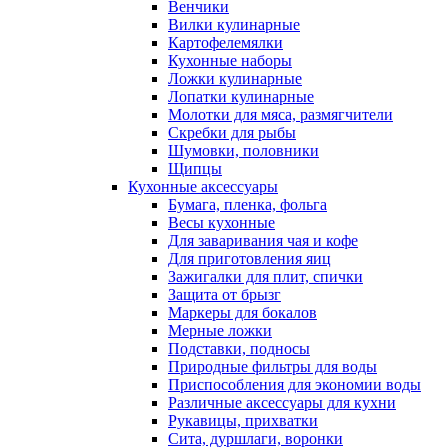
Венчики
Вилки кулинарные
Картофелемялки
Кухонные наборы
Ложки кулинарные
Лопатки кулинарные
Молотки для мяса, размягчители
Скребки для рыбы
Шумовки, половники
Щипцы
Кухонные аксессуары
Бумага, пленка, фольга
Весы кухонные
Для заваривания чая и кофе
Для приготовления яиц
Зажигалки для плит, спички
Защита от брызг
Маркеры для бокалов
Мерные ложки
Подставки, подносы
Природные фильтры для воды
Приспособления для экономии воды
Различные аксессуары для кухни
Рукавицы, прихватки
Сита, дуршлаги, воронки