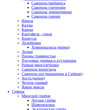
Саженцы барбариса
Саженцы гортензии
Саженцы декоративные
Саженцы сирени
Ирисы
Каллы
Канны
Картофель - севок
Крокусы
Лилейники
Хемерокалисы (корни)
Лилии
Пионы травянистые
Плодовые деревья и кустарники
Разные многолетники
Саженцы винограда
Саженцы роз (выращены в Сибири)
Хоста (корни)
Чеснок озимый
Яркие миксы
Семена
Мицелий грибов
Лесные грибы
Шампиньоны
Экзотические грибы