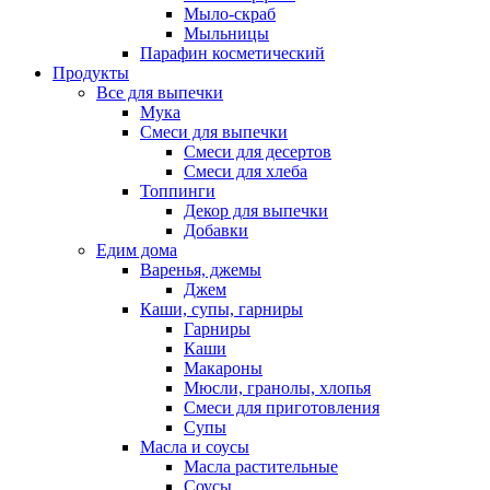
Мыло-скраб
Мыльницы
Парафин косметический
Продукты
Все для выпечки
Мука
Смеси для выпечки
Смеси для десертов
Смеси для хлеба
Топпинги
Декор для выпечки
Добавки
Едим дома
Варенья, джемы
Джем
Каши, супы, гарниры
Гарниры
Каши
Макароны
Мюсли, гранолы, хлопья
Смеси для приготовления
Супы
Масла и соусы
Масла растительные
Соусы