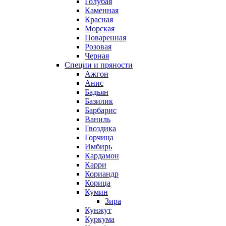
Голубая
Каменная
Красная
Морская
Поваренная
Розовая
Черная
Специи и пряности
Ажгон
Анис
Бадьян
Базилик
Барбарис
Ваниль
Гвоздика
Горчица
Имбирь
Кардамон
Карри
Кориандр
Корица
Кумин
Зира
Кунжут
Куркума