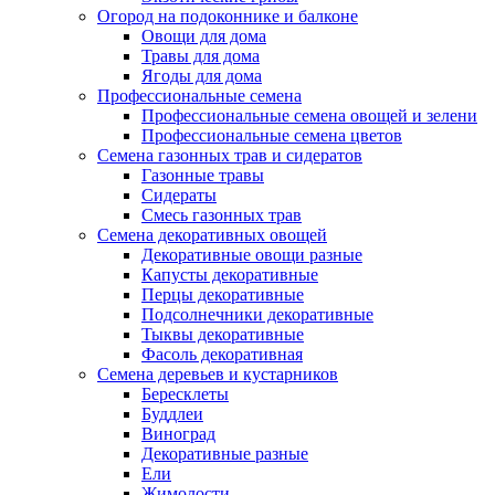
Огород на подоконнике и балконе
Овощи для дома
Травы для дома
Ягоды для дома
Профессиональные семена
Профессиональные семена овощей и зелени
Профессиональные семена цветов
Семена газонных трав и сидератов
Газонные травы
Сидераты
Смесь газонных трав
Семена декоративных овощей
Декоративные овощи разные
Капусты декоративные
Перцы декоративные
Подсолнечники декоративные
Тыквы декоративные
Фасоль декоративная
Семена деревьев и кустарников
Бересклеты
Буддлеи
Виноград
Декоративные разные
Ели
Жимолости