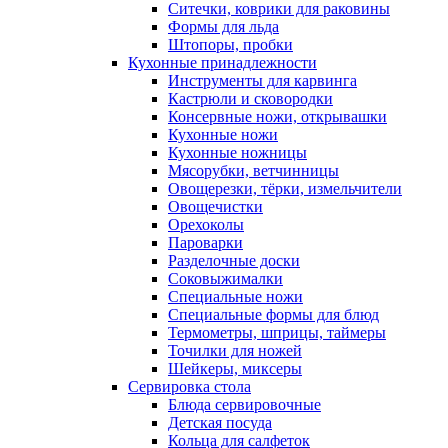
Ситечки, коврики для раковины
Формы для льда
Штопоры, пробки
Кухонные принадлежности
Инструменты для карвинга
Кастрюли и сковородки
Консервные ножи, открывашки
Кухонные ножи
Кухонные ножницы
Мясорубки, ветчинницы
Овощерезки, тёрки, измельчители
Овощечистки
Орехоколы
Пароварки
Разделочные доски
Соковыжималки
Специальные ножи
Специальные формы для блюд
Термометры, шприцы, таймеры
Точилки для ножей
Шейкеры, миксеры
Сервировка стола
Блюда сервировочные
Детская посуда
Кольца для салфеток