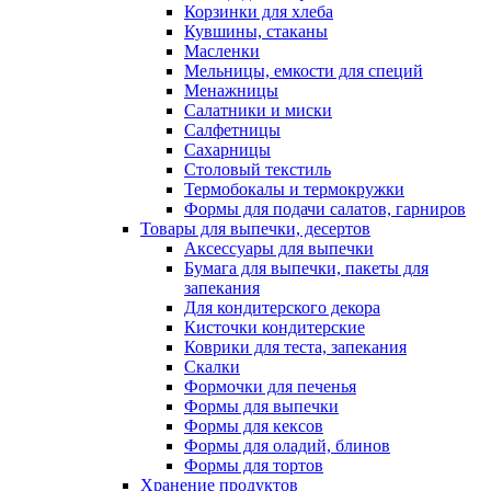
Корзинки для хлеба
Кувшины, стаканы
Масленки
Мельницы, емкости для специй
Менажницы
Салатники и миски
Салфетницы
Сахарницы
Столовый текстиль
Термобокалы и термокружки
Формы для подачи салатов, гарниров
Товары для выпечки, десертов
Аксессуары для выпечки
Бумага для выпечки, пакеты для
запекания
Для кондитерского декора
Кисточки кондитерские
Коврики для теста, запекания
Скалки
Формочки для печенья
Формы для выпечки
Формы для кексов
Формы для оладий, блинов
Формы для тортов
Хранение продуктов