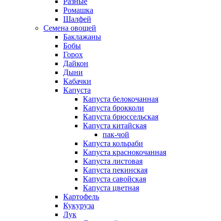
Разные
Ромашка
Шалфей
Семена овощей
Баклажаны
Бобы
Горох
Дайкон
Дыни
Кабачки
Капуста
Капуста белокочанная
Капуста брокколи
Капуста брюссельская
Капуста китайская
пак-чой
Капуста кольраби
Капуста краснокочанная
Капуста листовая
Капуста пекинская
Капуста савойская
Капуста цветная
Картофель
Кукуруза
Лук