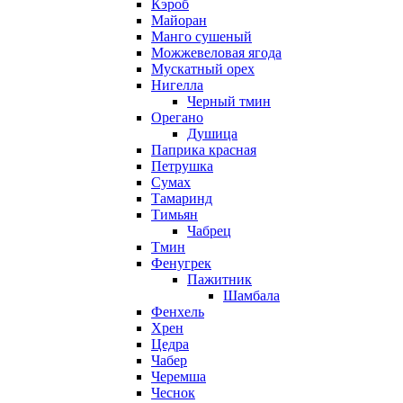
Кэроб
Майоран
Манго сушеный
Можжевеловая ягода
Мускатный орех
Нигелла
Черный тмин
Орегано
Душица
Паприка красная
Петрушка
Сумах
Тамаринд
Тимьян
Чабрец
Тмин
Фенугрек
Пажитник
Шамбала
Фенхель
Хрен
Цедра
Чабер
Черемша
Чеснок