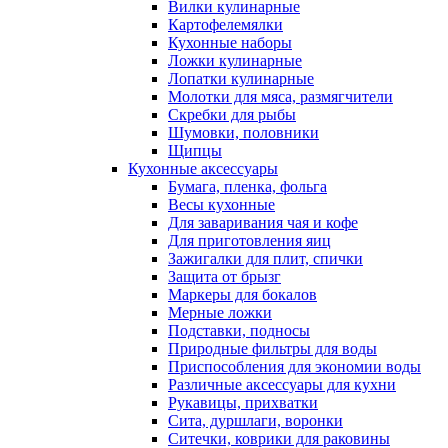
Вилки кулинарные
Картофелемялки
Кухонные наборы
Ложки кулинарные
Лопатки кулинарные
Молотки для мяса, размягчители
Скребки для рыбы
Шумовки, половники
Щипцы
Кухонные аксессуары
Бумага, пленка, фольга
Весы кухонные
Для заваривания чая и кофе
Для приготовления яиц
Зажигалки для плит, спички
Защита от брызг
Маркеры для бокалов
Мерные ложки
Подставки, подносы
Природные фильтры для воды
Приспособления для экономии воды
Различные аксессуары для кухни
Рукавицы, прихватки
Сита, дуршлаги, воронки
Ситечки, коврики для раковины