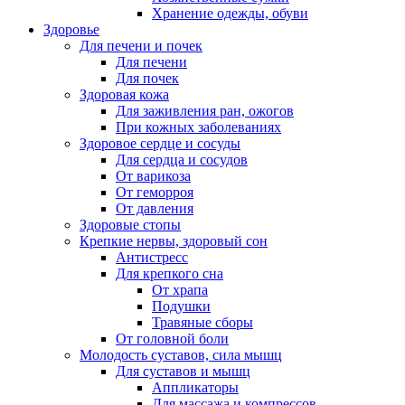
Хранение одежды, обуви
Здоровье
Для печени и почек
Для печени
Для почек
Здоровая кожа
Для заживления ран, ожогов
При кожных заболеваниях
Здоровое сердце и сосуды
Для сердца и сосудов
От варикоза
От геморроя
От давления
Здоровые стопы
Крепкие нервы, здоровый сон
Антистресс
Для крепкого сна
От храпа
Подушки
Травяные сборы
От головной боли
Молодость суставов, сила мышц
Для суставов и мышц
Аппликаторы
Для массажа и компрессов