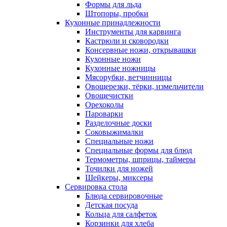
Формы для льда
Штопоры, пробки
Кухонные принадлежности
Инструменты для карвинга
Кастрюли и сковородки
Консервные ножи, открывашки
Кухонные ножи
Кухонные ножницы
Мясорубки, ветчинницы
Овощерезки, тёрки, измельчители
Овощечистки
Орехоколы
Пароварки
Разделочные доски
Соковыжималки
Специальные ножи
Специальные формы для блюд
Термометры, шприцы, таймеры
Точилки для ножей
Шейкеры, миксеры
Сервировка стола
Блюда сервировочные
Детская посуда
Кольца для салфеток
Корзинки для хлеба