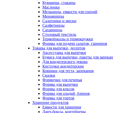
Кувшины, стаканы
Масленки
Мельницы, емкости для специй
Менажницы
Салатники и миски
Салфетницы
Сахарницы
Столовый текстиль
Термобокалы и термокружки
Формы для подачи салатов, гарниров
Товары для выпечки, десертов
Аксессуары для выпечки
Бумага для выпечки, пакеты для запека
Для кондитерского декора
Кисточки кондитерские
Коврики для теста, запекания
Скалки
Формочки для печенья
Формы для выпечки
Формы для кексов
Формы для оладий, блинов
Формы для тортов
Хранение продуктов
Емкости для хранения
Ланч-боксы, контейнеры