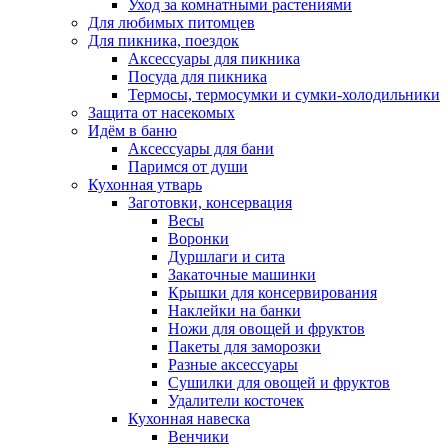
Уход за комнатными растениями
Для любимых питомцев
Для пикника, поездок
Аксессуары для пикника
Посуда для пикника
Термосы, термосумки и сумки-холодильники
Защита от насекомых
Идём в баню
Аксессуары для бани
Паримся от души
Кухонная утварь
Заготовки, консервация
Весы
Воронки
Дуршлаги и сита
Закаточные машинки
Крышки для консервирования
Наклейки на банки
Ножи для овощей и фруктов
Пакеты для заморозки
Разные аксессуары
Сушилки для овощей и фруктов
Удалители косточек
Кухонная навеска
Венчики