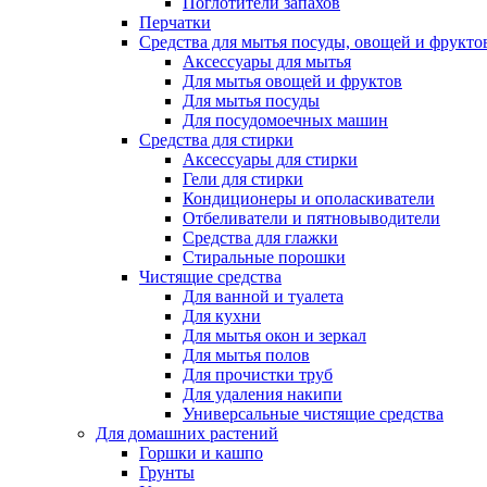
Поглотители запахов
Перчатки
Средства для мытья посуды, овощей и фрукто
Аксессуары для мытья
Для мытья овощей и фруктов
Для мытья посуды
Для посудомоечных машин
Средства для стирки
Аксессуары для стирки
Гели для стирки
Кондиционеры и ополаскиватели
Отбеливатели и пятновыводители
Средства для глажки
Стиральные порошки
Чистящие средства
Для ванной и туалета
Для кухни
Для мытья окон и зеркал
Для мытья полов
Для прочистки труб
Для удаления накипи
Универсальные чистящие средства
Для домашних растений
Горшки и кашпо
Грунты