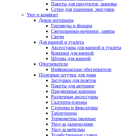
Пакеты для продуктов, зажимы
Сетки для хранения, экосумки
Уют и комфорт
Декор интерьера
Гирлянды и фонари
Светильники-ночники, лампы
Свечи
Для ванной и туалета
Аксессуары для ванной и туалета
Коврики для ванной
Шторы для ванной
Обогреватели
Инфракрасные обогреватели
Полезные штучки для дома
Заглушки для розеток
Пакеты для автошин
Придверные коврики
Различные аксессуары
Скатерти-пленки
Стопоры и фиксаторы
Таблетницы
Термометры оконные
Уход за дымоходами
Уход за мебелью
Хозяйственные сумки