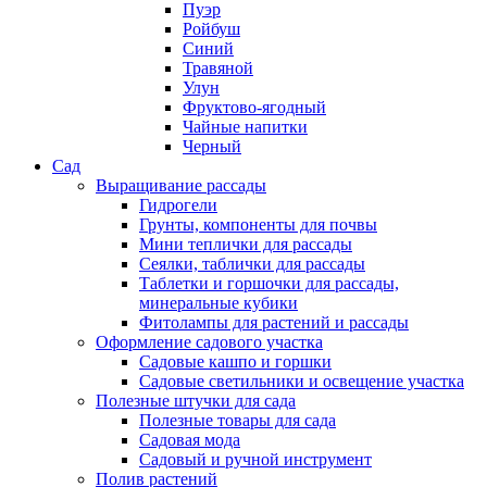
Пуэр
Ройбуш
Синий
Травяной
Улун
Фруктово-ягодный
Чайные напитки
Черный
Сад
Выращивание рассады
Гидрогели
Грунты, компоненты для почвы
Мини теплички для рассады
Сеялки, таблички для рассады
Таблетки и горшочки для рассады,
минеральные кубики
Фитолампы для растений и рассады
Оформление садового участка
Садовые кашпо и горшки
Садовые светильники и освещение участка
Полезные штучки для сада
Полезные товары для сада
Садовая мода
Садовый и ручной инструмент
Полив растений