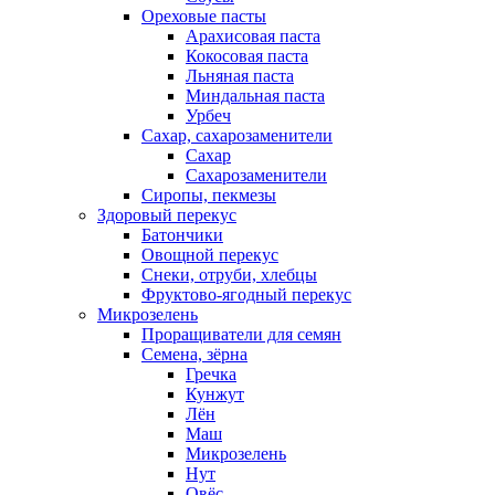
Ореховые пасты
Арахисовая паста
Кокосовая паста
Льняная паста
Миндальная паста
Урбеч
Сахар, сахарозаменители
Сахар
Сахарозаменители
Сиропы, пекмезы
Здоровый перекус
Батончики
Овощной перекус
Снеки, отруби, хлебцы
Фруктово-ягодный перекус
Микрозелень
Проращиватели для семян
Семена, зёрна
Гречка
Кунжут
Лён
Маш
Микрозелень
Нут
Овёс