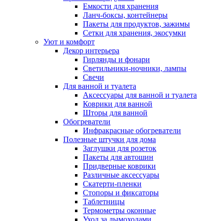
Емкости для хранения
Ланч-боксы, контейнеры
Пакеты для продуктов, зажимы
Сетки для хранения, экосумки
Уют и комфорт
Декор интерьера
Гирлянды и фонари
Светильники-ночники, лампы
Свечи
Для ванной и туалета
Аксессуары для ванной и туалета
Коврики для ванной
Шторы для ванной
Обогреватели
Инфракрасные обогреватели
Полезные штучки для дома
Заглушки для розеток
Пакеты для автошин
Придверные коврики
Различные аксессуары
Скатерти-пленки
Стопоры и фиксаторы
Таблетницы
Термометры оконные
Уход за дымоходами