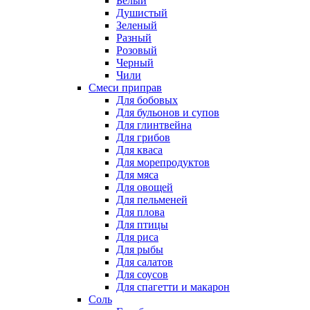
Белый
Душистый
Зеленый
Разный
Розовый
Черный
Чили
Смеси приправ
Для бобовых
Для бульонов и супов
Для глинтвейна
Для грибов
Для кваса
Для морепродуктов
Для мяса
Для овощей
Для пельменей
Для плова
Для птицы
Для риса
Для рыбы
Для салатов
Для соусов
Для спагетти и макарон
Соль