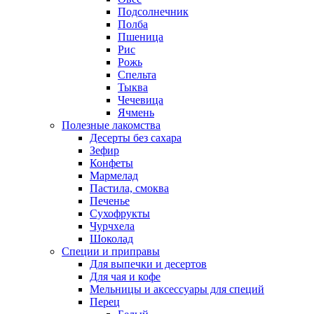
Подсолнечник
Полба
Пшеница
Рис
Рожь
Спельта
Тыква
Чечевица
Ячмень
Полезные лакомства
Десерты без сахара
Зефир
Конфеты
Мармелад
Пастила, смоква
Печенье
Сухофрукты
Чурчхела
Шоколад
Специи и приправы
Для выпечки и десертов
Для чая и кофе
Мельницы и аксессуары для специй
Перец