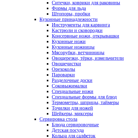
Ситечки, коврики для раковины
Формы для льда
Штопоры, пробки
Кухонные принадлежности
Инструменты для карвинга
Кастрюли и сковородки
Консервные ножи, открывашки
Кухонные ножи
Кухонные ножницы
Мясорубки, ветчинницы
Овощерезки, тёрки, измельчители
Овощечистки
Орехоколы
Пароварки
Разделочные доски
Соковыжималки
Специальные ножи
Специальные формы для блюд
Термометры, шприцы, таймеры
Точилки для ножей
Шейкеры, миксеры
Сервировка стола
Блюда сервировочные
Детская посуда
Кольца для салфеток