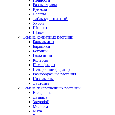
Пряности
Разные травы
Руккола
Салаты
Табак курительный
Укроп
Шпинат
Щавель
Семена комнатных растений
Бальзамины
Барвинки
Бегонии
Глоксинии
Колеусы
Пассифлоры
Пеларгонии (герань)
Разнообразные растения
Цикламены
Эустомы
Семена лекарственных растений
Валериана
Душица
Зверобой
Мелисса
Мята