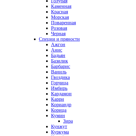
Голубая
Каменная
Красная
Морская
Поваренная
Розовая
Черная
Специи и пряности
Ажгон
Анис
Бадьян
Базилик
Барбарис
Ваниль
Гвоздика
Горчица
Имбирь
Кардамон
Карри
Кориандр
Корица
Кумин
Зира
Кунжут
Куркума