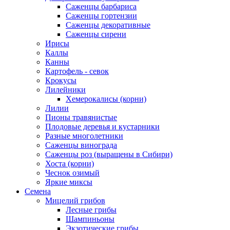
Саженцы барбариса
Саженцы гортензии
Саженцы декоративные
Саженцы сирени
Ирисы
Каллы
Канны
Картофель - севок
Крокусы
Лилейники
Хемерокалисы (корни)
Лилии
Пионы травянистые
Плодовые деревья и кустарники
Разные многолетники
Саженцы винограда
Саженцы роз (выращены в Сибири)
Хоста (корни)
Чеснок озимый
Яркие миксы
Семена
Мицелий грибов
Лесные грибы
Шампиньоны
Экзотические грибы