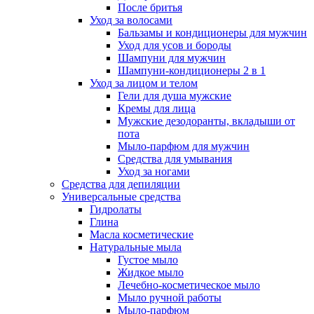
После бритья
Уход за волосами
Бальзамы и кондиционеры для мужчин
Уход для усов и бороды
Шампуни для мужчин
Шампуни-кондиционеры 2 в 1
Уход за лицом и телом
Гели для душа мужские
Кремы для лица
Мужские дезодоранты, вкладыши от
пота
Мыло-парфюм для мужчин
Средства для умывания
Уход за ногами
Средства для депиляции
Универсальные средства
Гидролаты
Глина
Масла косметические
Натуральные мыла
Густое мыло
Жидкое мыло
Лечебно-косметическое мыло
Мыло ручной работы
Мыло-парфюм