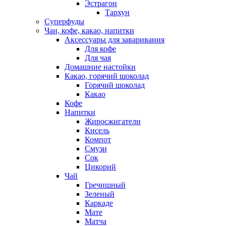
Эстрагон
Тархун
Суперфуды
Чаи, кофе, какао, напитки
Аксессуары для заваривания
Для кофе
Для чая
Домашние настойки
Какао, горячий шоколад
Горячий шоколад
Какао
Кофе
Напитки
Жиросжигатели
Кисель
Компот
Смузи
Сок
Цикорий
Чай
Гречишный
Зеленый
Каркаде
Мате
Матча