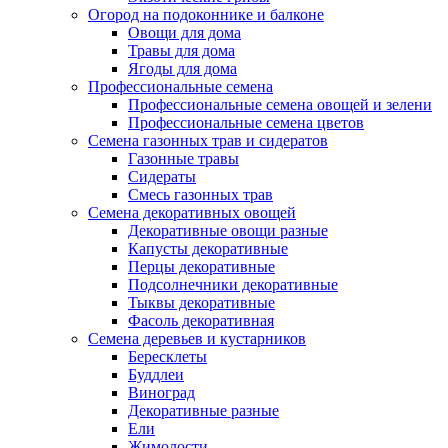
Огород на подоконнике и балконе
Овощи для дома
Травы для дома
Ягоды для дома
Профессиональные семена
Профессиональные семена овощей и зелени
Профессиональные семена цветов
Семена газонных трав и сидератов
Газонные травы
Сидераты
Смесь газонных трав
Семена декоративных овощей
Декоративные овощи разные
Капусты декоративные
Перцы декоративные
Подсолнечники декоративные
Тыквы декоративные
Фасоль декоративная
Семена деревьев и кустарников
Бересклеты
Буддлеи
Виноград
Декоративные разные
Ели
Жимолости