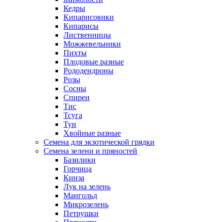
Кедры
Кипарисовики
Кипарисы
Лиственницы
Можжевельники
Пихты
Плодовые разные
Рододендроны
Розы
Сосны
Спиреи
Тис
Тсуга
Туи
Хвойные разные
Семена для экзотической грядки
Семена зелени и пряностей
Базилики
Горчица
Кинза
Лук на зелень
Мангольд
Микрозелень
Петрушки