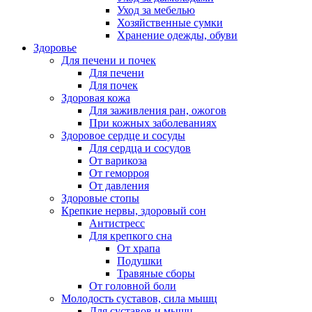
Уход за мебелью
Хозяйственные сумки
Хранение одежды, обуви
Здоровье
Для печени и почек
Для печени
Для почек
Здоровая кожа
Для заживления ран, ожогов
При кожных заболеваниях
Здоровое сердце и сосуды
Для сердца и сосудов
От варикоза
От геморроя
От давления
Здоровые стопы
Крепкие нервы, здоровый сон
Антистресс
Для крепкого сна
От храпа
Подушки
Травяные сборы
От головной боли
Молодость суставов, сила мышц
Для суставов и мышц