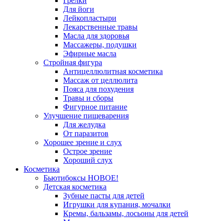
Грелки
Для йоги
Лейкопластыри
Лекарственные травы
Масла для здоровья
Массажеры, подушки
Эфирные масла
Стройная фигура
Антицеллюлитная косметика
Массаж от целлюлита
Пояса для похудения
Травы и сборы
Фигурное питание
Улучшение пищеварения
Для желудка
От паразитов
Хорошее зрение и слух
Острое зрение
Хороший слух
Косметика
Бьютибоксы НОВОЕ!
Детская косметика
Зубные пасты для детей
Игрушки для купания, мочалки
Кремы, бальзамы, лосьоны для детей