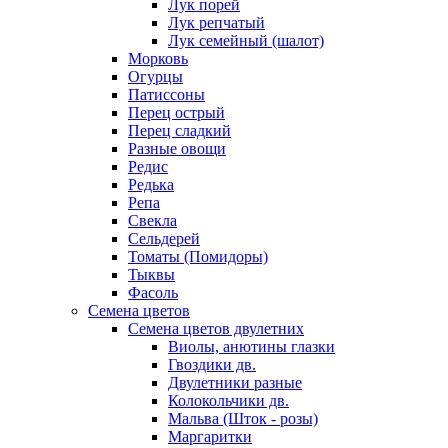
Лук порей
Лук репчатый
Лук семейный (шалот)
Морковь
Огурцы
Патиссоны
Перец острый
Перец сладкий
Разные овощи
Редис
Редька
Репа
Свекла
Сельдерей
Томаты (Помидоры)
Тыквы
Фасоль
Семена цветов
Семена цветов двулетних
Виолы, анютины глазки
Гвоздики дв.
Двулетники разные
Колокольчики дв.
Мальва (Шток - розы)
Маргаритки