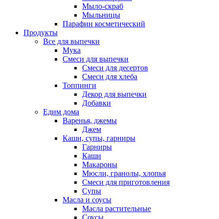
Мыло-скраб
Мыльницы
Парафин косметический
Продукты
Все для выпечки
Мука
Смеси для выпечки
Смеси для десертов
Смеси для хлеба
Топпинги
Декор для выпечки
Добавки
Едим дома
Варенья, джемы
Джем
Каши, супы, гарниры
Гарниры
Каши
Макароны
Мюсли, гранолы, хлопья
Смеси для приготовления
Супы
Масла и соусы
Масла растительные
Соусы