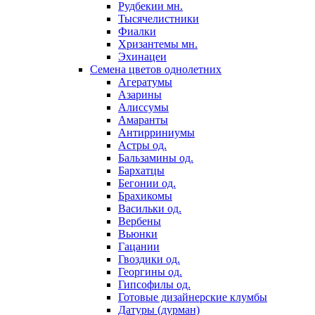
Рудбекии мн.
Тысячелистники
Фиалки
Хризантемы мн.
Эхинацеи
Семена цветов однолетних
Агератумы
Азарины
Алиссумы
Амаранты
Антирриниумы
Астры од.
Бальзамины од.
Бархатцы
Бегонии од.
Брахикомы
Васильки од.
Вербены
Вьюнки
Гацании
Гвоздики од.
Георгины од.
Гипсофилы од.
Готовые дизайнерские клумбы
Датуры (дурман)