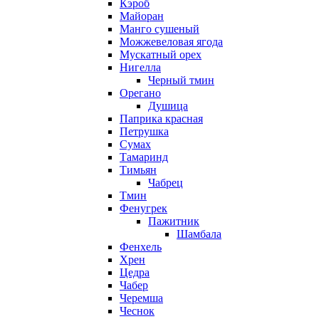
Кэроб
Майоран
Манго сушеный
Можжевеловая ягода
Мускатный орех
Нигелла
Черный тмин
Орегано
Душица
Паприка красная
Петрушка
Сумах
Тамаринд
Тимьян
Чабрец
Тмин
Фенугрек
Пажитник
Шамбала
Фенхель
Хрен
Цедра
Чабер
Черемша
Чеснок