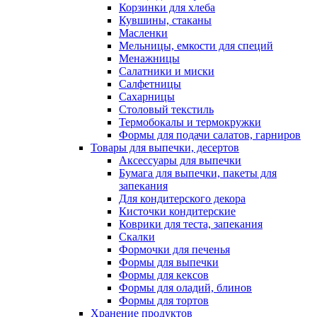
Корзинки для хлеба
Кувшины, стаканы
Масленки
Мельницы, емкости для специй
Менажницы
Салатники и миски
Салфетницы
Сахарницы
Столовый текстиль
Термобокалы и термокружки
Формы для подачи салатов, гарниров
Товары для выпечки, десертов
Аксессуары для выпечки
Бумага для выпечки, пакеты для
запекания
Для кондитерского декора
Кисточки кондитерские
Коврики для теста, запекания
Скалки
Формочки для печенья
Формы для выпечки
Формы для кексов
Формы для оладий, блинов
Формы для тортов
Хранение продуктов