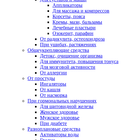
Аппликаторы
Для массажа и компрессов
Корсеты, пояса
Кремы, мази, бальзамы
Лечебные пластыри
Озокерит, парафин
От радикулита, остеохондроза
При ушибах, растяжениях
Общеукрепляющие средства
Детокс, очищение организма
Для иммунитета, повышения тонуса
Для мозговой активности
От аллергии
От простуды
Ингаляторы
От кашля
От насморка
При гормональных нарушениях
Для щитовидной железы
Женское здоровье
Мужское здоровье
При диабете
Разноплановые средства
Активаторы воды