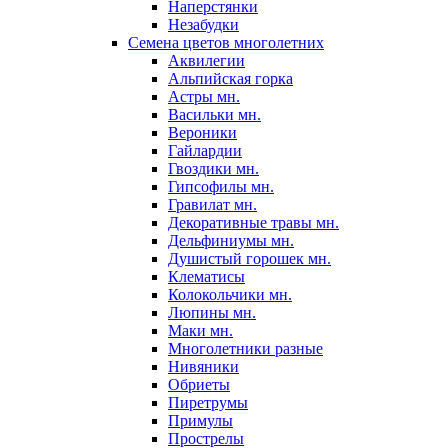
Наперстянки
Незабудки
Семена цветов многолетних
Аквилегии
Альпийская горка
Астры мн.
Васильки мн.
Вероники
Гайлардии
Гвоздики мн.
Гипсофилы мн.
Гравилат мн.
Декоративные травы мн.
Дельфиниумы мн.
Душистый горошек мн.
Клематисы
Колокольчики мн.
Люпины мн.
Маки мн.
Многолетники разные
Нивяники
Обриеты
Пиретрумы
Примулы
Прострелы