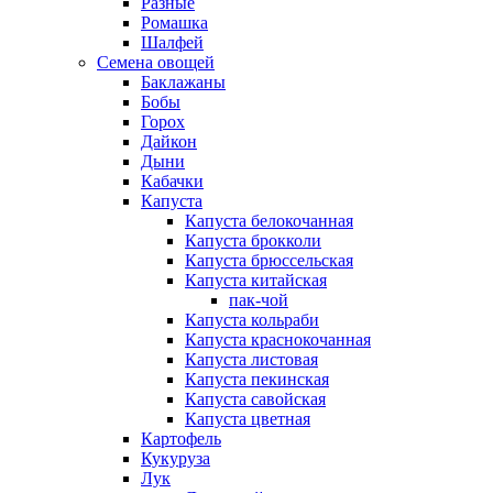
Разные
Ромашка
Шалфей
Семена овощей
Баклажаны
Бобы
Горох
Дайкон
Дыни
Кабачки
Капуста
Капуста белокочанная
Капуста брокколи
Капуста брюссельская
Капуста китайская
пак-чой
Капуста кольраби
Капуста краснокочанная
Капуста листовая
Капуста пекинская
Капуста савойская
Капуста цветная
Картофель
Кукуруза
Лук