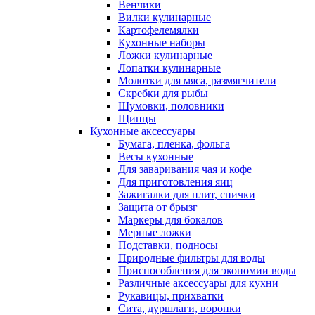
Венчики
Вилки кулинарные
Картофелемялки
Кухонные наборы
Ложки кулинарные
Лопатки кулинарные
Молотки для мяса, размягчители
Скребки для рыбы
Шумовки, половники
Щипцы
Кухонные аксессуары
Бумага, пленка, фольга
Весы кухонные
Для заваривания чая и кофе
Для приготовления яиц
Зажигалки для плит, спички
Защита от брызг
Маркеры для бокалов
Мерные ложки
Подставки, подносы
Природные фильтры для воды
Приспособления для экономии воды
Различные аксессуары для кухни
Рукавицы, прихватки
Сита, дуршлаги, воронки