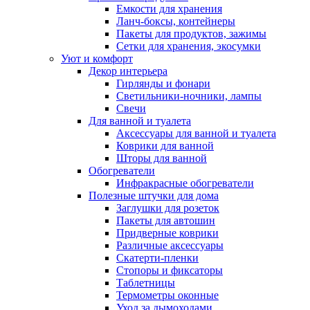
Емкости для хранения
Ланч-боксы, контейнеры
Пакеты для продуктов, зажимы
Сетки для хранения, экосумки
Уют и комфорт
Декор интерьера
Гирлянды и фонари
Светильники-ночники, лампы
Свечи
Для ванной и туалета
Аксессуары для ванной и туалета
Коврики для ванной
Шторы для ванной
Обогреватели
Инфракрасные обогреватели
Полезные штучки для дома
Заглушки для розеток
Пакеты для автошин
Придверные коврики
Различные аксессуары
Скатерти-пленки
Стопоры и фиксаторы
Таблетницы
Термометры оконные
Уход за дымоходами