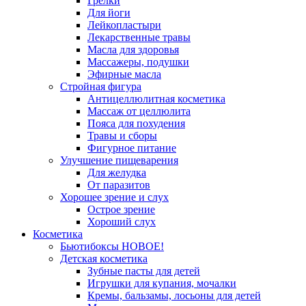
Грелки
Для йоги
Лейкопластыри
Лекарственные травы
Масла для здоровья
Массажеры, подушки
Эфирные масла
Стройная фигура
Антицеллюлитная косметика
Массаж от целлюлита
Пояса для похудения
Травы и сборы
Фигурное питание
Улучшение пищеварения
Для желудка
От паразитов
Хорошее зрение и слух
Острое зрение
Хороший слух
Косметика
Бьютибоксы НОВОЕ!
Детская косметика
Зубные пасты для детей
Игрушки для купания, мочалки
Кремы, бальзамы, лосьоны для детей