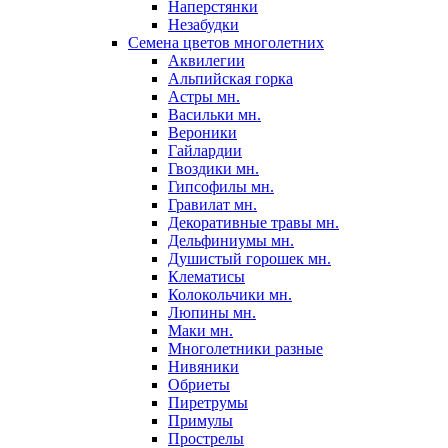
Наперстянки
Незабудки
Семена цветов многолетних
Аквилегии
Альпийская горка
Астры мн.
Васильки мн.
Вероники
Гайлардии
Гвоздики мн.
Гипсофилы мн.
Гравилат мн.
Декоративные травы мн.
Дельфиниумы мн.
Душистый горошек мн.
Клематисы
Колокольчики мн.
Люпины мн.
Маки мн.
Многолетники разные
Нивяники
Обриеты
Пиретрумы
Примулы
Прострелы