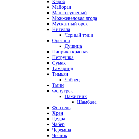
Кэроб
Майоран
Манго сушеный
Можжевеловая ягода
Мускатный орех
Нигелла
Черный тмин
Орегано
Душица
Паприка красная
Петрушка
Сумах
Тамаринд
Тимьян
Чабрец
Тмин
Фенугрек
Пажитник
Шамбала
Фенхель
Хрен
Цедра
Чабер
Черемша
Чеснок