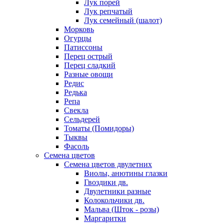
Лук порей
Лук репчатый
Лук семейный (шалот)
Морковь
Огурцы
Патиссоны
Перец острый
Перец сладкий
Разные овощи
Редис
Редька
Репа
Свекла
Сельдерей
Томаты (Помидоры)
Тыквы
Фасоль
Семена цветов
Семена цветов двулетних
Виолы, анютины глазки
Гвоздики дв.
Двулетники разные
Колокольчики дв.
Мальва (Шток - розы)
Маргаритки