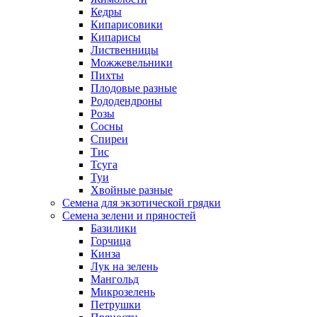
Кедры
Кипарисовики
Кипарисы
Лиственницы
Можжевельники
Пихты
Плодовые разные
Рододендроны
Розы
Сосны
Спиреи
Тис
Тсуга
Туи
Хвойные разные
Семена для экзотической грядки
Семена зелени и пряностей
Базилики
Горчица
Кинза
Лук на зелень
Мангольд
Микрозелень
Петрушки