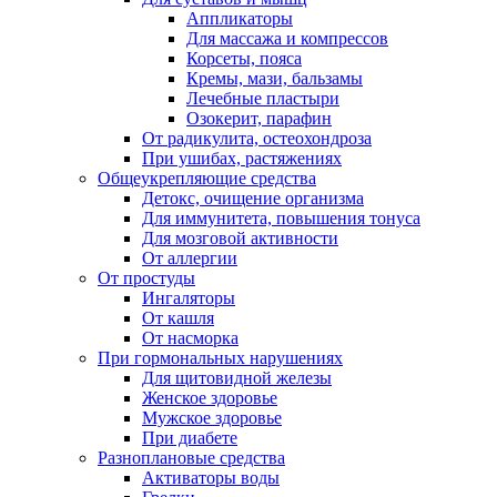
Аппликаторы
Для массажа и компрессов
Корсеты, пояса
Кремы, мази, бальзамы
Лечебные пластыри
Озокерит, парафин
От радикулита, остеохондроза
При ушибах, растяжениях
Общеукрепляющие средства
Детокс, очищение организма
Для иммунитета, повышения тонуса
Для мозговой активности
От аллергии
От простуды
Ингаляторы
От кашля
От насморка
При гормональных нарушениях
Для щитовидной железы
Женское здоровье
Мужское здоровье
При диабете
Разноплановые средства
Активаторы воды