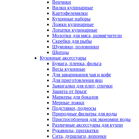
Венчики
Вилки кулинарные
Картофелемялки
Кухонные наборы
Ложки кулинарные
Лопатки кулинарные
Молотки для мяса, размягчители
Скребки для рыбы
Шумовки, половники
Щипцы
Кухонные аксессуары
Бумага, пленка, фольга
Весы кухонные
Для заваривания чая и кофе
Для приготовления яиц
Зажигалки для плит, спички
Защита от брызг
Маркеры для бокалов
Мерные ложки
Подставки, подносы
Природные фильтры для воды
Приспособления для экономии воды
Различные аксессуары для кухни
Рукавицы, прихватки
Сита, дуршлаги, воронки