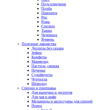
Подсолнечник
Полба
Пшеница
Рис
Рожь
Спельта
Тыква
Чечевица
Ячмень
Полезные лакомства
Десерты без сахара
Зефир
Конфеты
Мармелад
Пастила, смоква
Печенье
Сухофрукты
Чурчхела
Шоколад
Специи и приправы
Для выпечки и десертов
Для чая и кофе
Мельницы и аксессуары для специй
Перец