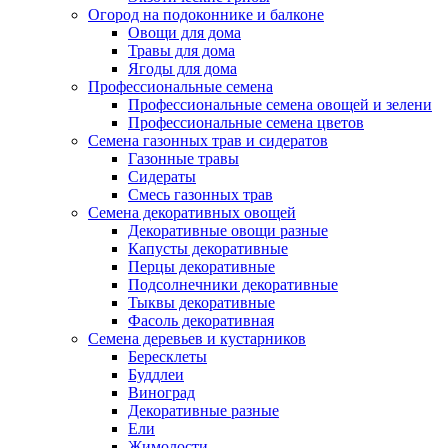
Огород на подоконнике и балконе
Овощи для дома
Травы для дома
Ягоды для дома
Профессиональные семена
Профессиональные семена овощей и зелени
Профессиональные семена цветов
Семена газонных трав и сидератов
Газонные травы
Сидераты
Смесь газонных трав
Семена декоративных овощей
Декоративные овощи разные
Капусты декоративные
Перцы декоративные
Подсолнечники декоративные
Тыквы декоративные
Фасоль декоративная
Семена деревьев и кустарников
Бересклеты
Буддлеи
Виноград
Декоративные разные
Ели
Жимолости