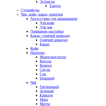
Эстрагон
Тархун
Суперфуды
Чаи, кофе, какао, напитки
Аксессуары для заваривания
Для кофе
Для чая
Домашние настойки
Какао, горячий шоколад
Горячий шоколад
Какао
Кофе
Напитки
Жиросжигатели
Кисель
Компот
Смузи
Сок
Цикорий
Чай
Гречишный
Зеленый
Каркаде
Мате
Матча