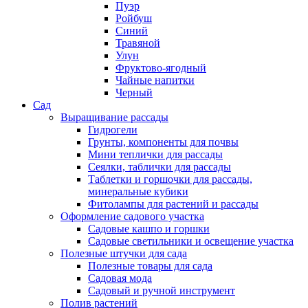
Пуэр
Ройбуш
Синий
Травяной
Улун
Фруктово-ягодный
Чайные напитки
Черный
Сад
Выращивание рассады
Гидрогели
Грунты, компоненты для почвы
Мини теплички для рассады
Сеялки, таблички для рассады
Таблетки и горшочки для рассады,
минеральные кубики
Фитолампы для растений и рассады
Оформление садового участка
Садовые кашпо и горшки
Садовые светильники и освещение участка
Полезные штучки для сада
Полезные товары для сада
Садовая мода
Садовый и ручной инструмент
Полив растений