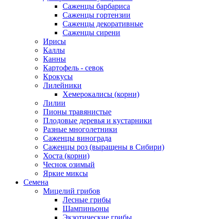
Саженцы барбариса
Саженцы гортензии
Саженцы декоративные
Саженцы сирени
Ирисы
Каллы
Канны
Картофель - севок
Крокусы
Лилейники
Хемерокалисы (корни)
Лилии
Пионы травянистые
Плодовые деревья и кустарники
Разные многолетники
Саженцы винограда
Саженцы роз (выращены в Сибири)
Хоста (корни)
Чеснок озимый
Яркие миксы
Семена
Мицелий грибов
Лесные грибы
Шампиньоны
Экзотические грибы