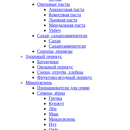
Ореховые пасты
Арахисовая паста
Кокосовая паста
Льняная паста
Миндальная паста
Урбеч
Сахар, сахарозаменители
Сахар
Сахарозаменители
Сиропы, пекмезы
Здоровый перекус
Батончики
Овощной перекус
Снеки, отруби, хлебцы
Фруктово-ягодный перекус
Микрозелень
Проращиватели для семян
Семена, зёрна
Гречка
Кунжут
Лён
Маш
Микрозелень
Нут
Овёс