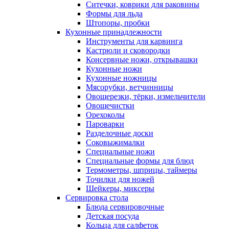
Ситечки, коврики для раковины
Формы для льда
Штопоры, пробки
Кухонные принадлежности
Инструменты для карвинга
Кастрюли и сковородки
Консервные ножи, открывашки
Кухонные ножи
Кухонные ножницы
Мясорубки, ветчинницы
Овощерезки, тёрки, измельчители
Овощечистки
Орехоколы
Пароварки
Разделочные доски
Соковыжималки
Специальные ножи
Специальные формы для блюд
Термометры, шприцы, таймеры
Точилки для ножей
Шейкеры, миксеры
Сервировка стола
Блюда сервировочные
Детская посуда
Кольца для салфеток