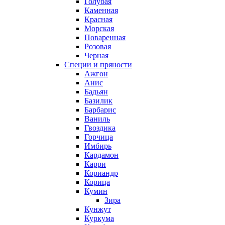
Голубая
Каменная
Красная
Морская
Поваренная
Розовая
Черная
Специи и пряности
Ажгон
Анис
Бадьян
Базилик
Барбарис
Ваниль
Гвоздика
Горчица
Имбирь
Кардамон
Карри
Кориандр
Корица
Кумин
Зира
Кунжут
Куркума