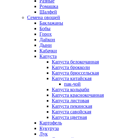
Разные
Ромашка
Шалфей
Семена овощей
Баклажаны
Бобы
Горох
Дайкон
Дыни
Кабачки
Капуста
Капуста белокочанная
Капуста брокколи
Капуста брюссельская
Капуста китайская
пак-чой
Капуста кольраби
Капуста краснокочанная
Капуста листовая
Капуста пекинская
Капуста савойская
Капуста цветная
Картофель
Кукуруза
Лук