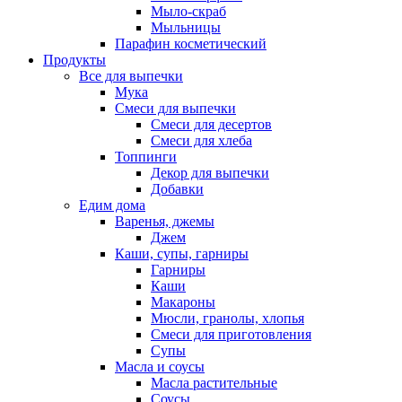
Мыло-скраб
Мыльницы
Парафин косметический
Продукты
Все для выпечки
Мука
Смеси для выпечки
Смеси для десертов
Смеси для хлеба
Топпинги
Декор для выпечки
Добавки
Едим дома
Варенья, джемы
Джем
Каши, супы, гарниры
Гарниры
Каши
Макароны
Мюсли, гранолы, хлопья
Смеси для приготовления
Супы
Масла и соусы
Масла растительные
Соусы