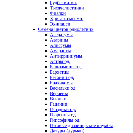
Рудбекии мн.
Тысячелистники
Фиалки
Хризантемы мн.
Эхинацеи
Семена цветов однолетних
Агератумы
Азарины
Алиссумы
Амаранты
Антирриниумы
Астры од.
Бальзамины од.
Бархатцы
Бегонии од.
Брахикомы
Васильки од.
Вербены
Вьюнки
Гацании
Гвоздики од.
Георгины од.
Гипсофилы од.
Готовые дизайнерские клумбы
Датуры (дурман)