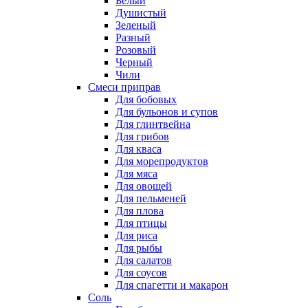
Белый
Душистый
Зеленый
Разный
Розовый
Черный
Чили
Смеси приправ
Для бобовых
Для бульонов и супов
Для глинтвейна
Для грибов
Для кваса
Для морепродуктов
Для мяса
Для овощей
Для пельменей
Для плова
Для птицы
Для риса
Для рыбы
Для салатов
Для соусов
Для спагетти и макарон
Соль