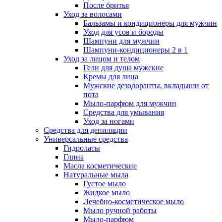
После бритья
Уход за волосами
Бальзамы и кондиционеры для мужчин
Уход для усов и бороды
Шампуни для мужчин
Шампуни-кондиционеры 2 в 1
Уход за лицом и телом
Гели для душа мужские
Кремы для лица
Мужские дезодоранты, вкладыши от
пота
Мыло-парфюм для мужчин
Средства для умывания
Уход за ногами
Средства для депиляции
Универсальные средства
Гидролаты
Глина
Масла косметические
Натуральные мыла
Густое мыло
Жидкое мыло
Лечебно-косметическое мыло
Мыло ручной работы
Мыло-парфюм