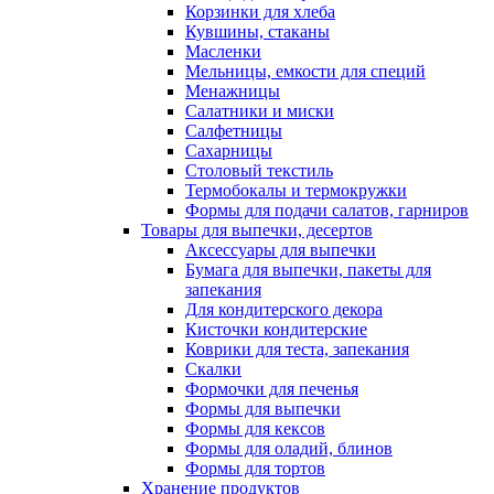
Корзинки для хлеба
Кувшины, стаканы
Масленки
Мельницы, емкости для специй
Менажницы
Салатники и миски
Салфетницы
Сахарницы
Столовый текстиль
Термобокалы и термокружки
Формы для подачи салатов, гарниров
Товары для выпечки, десертов
Аксессуары для выпечки
Бумага для выпечки, пакеты для
запекания
Для кондитерского декора
Кисточки кондитерские
Коврики для теста, запекания
Скалки
Формочки для печенья
Формы для выпечки
Формы для кексов
Формы для оладий, блинов
Формы для тортов
Хранение продуктов