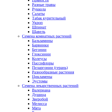
Пряности
Разные травы
Руккола
Салаты
Табак курительный
Укроп
Шпинат
Щавель
Семена комнатных растений
Бальзамины
Барвинки
Бегонии
Глоксинии
Колеусы
Пассифлоры
Пеларгонии (герань)
Разнообразные растения
Цикламены
Эустомы
Семена лекарственных растений
Валериана
Душица
Зверобой
Мелисса
Мята