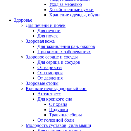
Уход за мебелью
Хозяйственные сумки
Хранение одежды, обуви
Здоровье
Для печени и почек
Для печени
Для почек
Здоровая кожа
Для заживления ран, ожогов
При кожных заболеваниях
Здоровое сердце и сосуды
Для сердца и сосудов
От варикоза
От геморроя
От давления
Здоровые стопы
Крепкие нервы, здоровый сон
Антистресс
Для крепкого сна
От храпа
Подушки
Травяные сборы
От головной боли
Молодость суставов, сила мышц
Для суставов и мышц