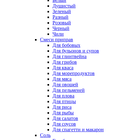
Белый
Душистый
Зеленый
Разный
Розовый
Черный
Чили
Смеси приправ
Для бобовых
Для бульонов и супов
Для глинтвейна
Для грибов
Для кваса
Для морепродуктов
Для мяса
Для овощей
Для пельменей
Для плова
Для птицы
Для риса
Для рыбы
Для салатов
Для соусов
Для спагетти и макарон
Соль