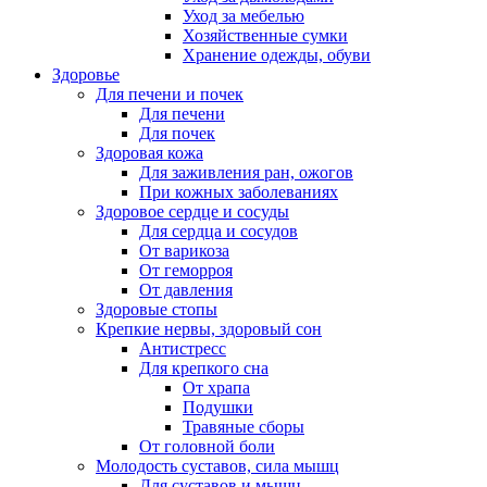
Уход за мебелью
Хозяйственные сумки
Хранение одежды, обуви
Здоровье
Для печени и почек
Для печени
Для почек
Здоровая кожа
Для заживления ран, ожогов
При кожных заболеваниях
Здоровое сердце и сосуды
Для сердца и сосудов
От варикоза
От геморроя
От давления
Здоровые стопы
Крепкие нервы, здоровый сон
Антистресс
Для крепкого сна
От храпа
Подушки
Травяные сборы
От головной боли
Молодость суставов, сила мышц
Для суставов и мышц