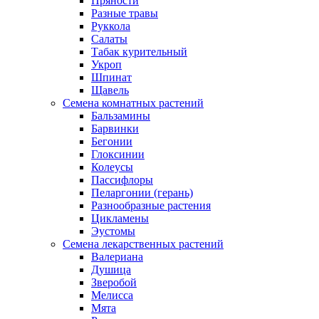
Пряности
Разные травы
Руккола
Салаты
Табак курительный
Укроп
Шпинат
Щавель
Семена комнатных растений
Бальзамины
Барвинки
Бегонии
Глоксинии
Колеусы
Пассифлоры
Пеларгонии (герань)
Разнообразные растения
Цикламены
Эустомы
Семена лекарственных растений
Валериана
Душица
Зверобой
Мелисса
Мята