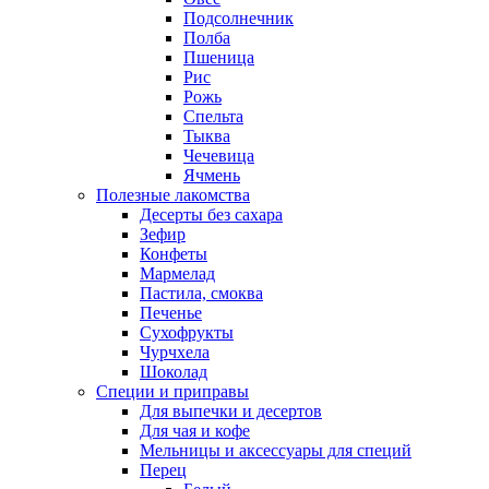
Подсолнечник
Полба
Пшеница
Рис
Рожь
Спельта
Тыква
Чечевица
Ячмень
Полезные лакомства
Десерты без сахара
Зефир
Конфеты
Мармелад
Пастила, смоква
Печенье
Сухофрукты
Чурчхела
Шоколад
Специи и приправы
Для выпечки и десертов
Для чая и кофе
Мельницы и аксессуары для специй
Перец