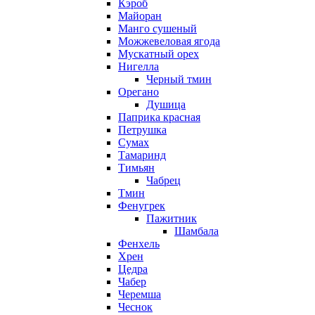
Кэроб
Майоран
Манго сушеный
Можжевеловая ягода
Мускатный орех
Нигелла
Черный тмин
Орегано
Душица
Паприка красная
Петрушка
Сумах
Тамаринд
Тимьян
Чабрец
Тмин
Фенугрек
Пажитник
Шамбала
Фенхель
Хрен
Цедра
Чабер
Черемша
Чеснок