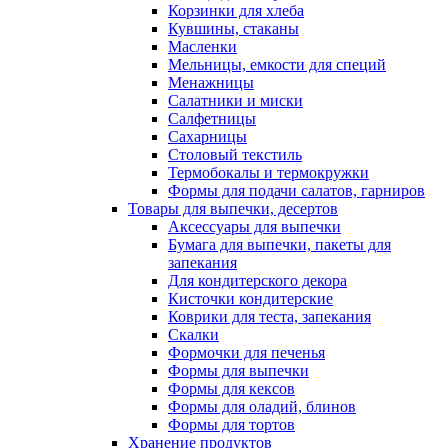
Корзинки для хлеба
Кувшины, стаканы
Масленки
Мельницы, емкости для специй
Менажницы
Салатники и миски
Салфетницы
Сахарницы
Столовый текстиль
Термобокалы и термокружки
Формы для подачи салатов, гарниров
Товары для выпечки, десертов
Аксессуары для выпечки
Бумага для выпечки, пакеты для
запекания
Для кондитерского декора
Кисточки кондитерские
Коврики для теста, запекания
Скалки
Формочки для печенья
Формы для выпечки
Формы для кексов
Формы для оладий, блинов
Формы для тортов
Хранение продуктов