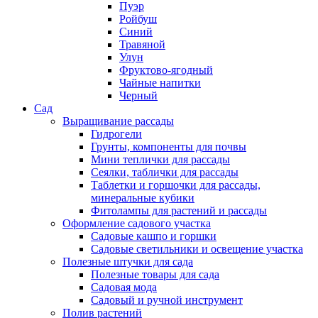
Пуэр
Ройбуш
Синий
Травяной
Улун
Фруктово-ягодный
Чайные напитки
Черный
Сад
Выращивание рассады
Гидрогели
Грунты, компоненты для почвы
Мини теплички для рассады
Сеялки, таблички для рассады
Таблетки и горшочки для рассады,
минеральные кубики
Фитолампы для растений и рассады
Оформление садового участка
Садовые кашпо и горшки
Садовые светильники и освещение участка
Полезные штучки для сада
Полезные товары для сада
Садовая мода
Садовый и ручной инструмент
Полив растений