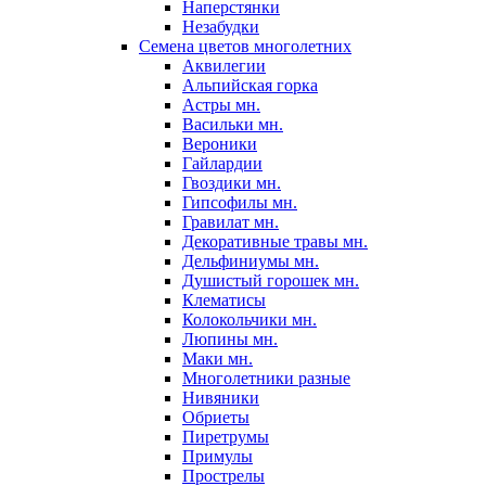
Наперстянки
Незабудки
Семена цветов многолетних
Аквилегии
Альпийская горка
Астры мн.
Васильки мн.
Вероники
Гайлардии
Гвоздики мн.
Гипсофилы мн.
Гравилат мн.
Декоративные травы мн.
Дельфиниумы мн.
Душистый горошек мн.
Клематисы
Колокольчики мн.
Люпины мн.
Маки мн.
Многолетники разные
Нивяники
Обриеты
Пиретрумы
Примулы
Прострелы