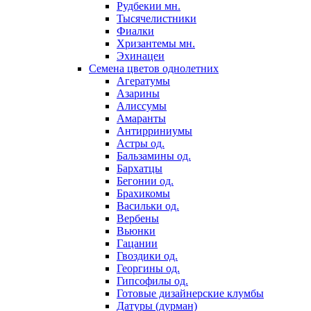
Рудбекии мн.
Тысячелистники
Фиалки
Хризантемы мн.
Эхинацеи
Семена цветов однолетних
Агератумы
Азарины
Алиссумы
Амаранты
Антирриниумы
Астры од.
Бальзамины од.
Бархатцы
Бегонии од.
Брахикомы
Васильки од.
Вербены
Вьюнки
Гацании
Гвоздики од.
Георгины од.
Гипсофилы од.
Готовые дизайнерские клумбы
Датуры (дурман)