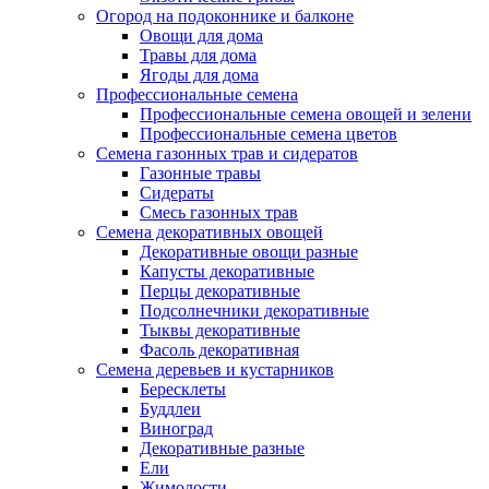
Огород на подоконнике и балконе
Овощи для дома
Травы для дома
Ягоды для дома
Профессиональные семена
Профессиональные семена овощей и зелени
Профессиональные семена цветов
Семена газонных трав и сидератов
Газонные травы
Сидераты
Смесь газонных трав
Семена декоративных овощей
Декоративные овощи разные
Капусты декоративные
Перцы декоративные
Подсолнечники декоративные
Тыквы декоративные
Фасоль декоративная
Семена деревьев и кустарников
Бересклеты
Буддлеи
Виноград
Декоративные разные
Ели
Жимолости