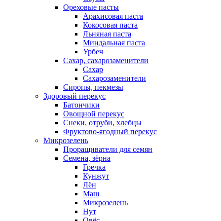
Ореховые пасты
Арахисовая паста
Кокосовая паста
Льняная паста
Миндальная паста
Урбеч
Сахар, сахарозаменители
Сахар
Сахарозаменители
Сиропы, пекмезы
Здоровый перекус
Батончики
Овощной перекус
Снеки, отруби, хлебцы
Фруктово-ягодный перекус
Микрозелень
Проращиватели для семян
Семена, зёрна
Гречка
Кунжут
Лён
Маш
Микрозелень
Нут
Овёс