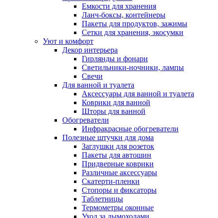
Емкости для хранения
Ланч-боксы, контейнеры
Пакеты для продуктов, зажимы
Сетки для хранения, экосумки
Уют и комфорт
Декор интерьера
Гирлянды и фонари
Светильники-ночники, лампы
Свечи
Для ванной и туалета
Аксессуары для ванной и туалета
Коврики для ванной
Шторы для ванной
Обогреватели
Инфракрасные обогреватели
Полезные штучки для дома
Заглушки для розеток
Пакеты для автошин
Придверные коврики
Различные аксессуары
Скатерти-пленки
Стопоры и фиксаторы
Таблетницы
Термометры оконные
Уход за дымоходами