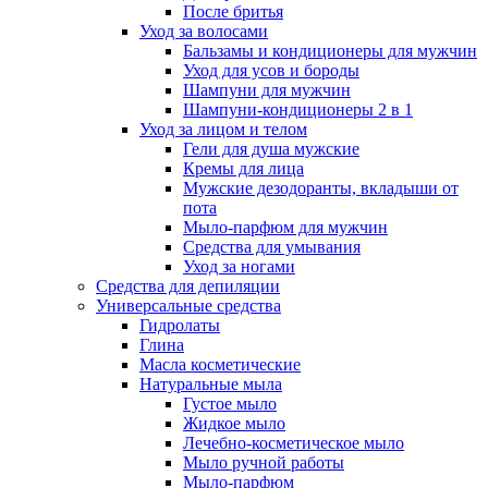
После бритья
Уход за волосами
Бальзамы и кондиционеры для мужчин
Уход для усов и бороды
Шампуни для мужчин
Шампуни-кондиционеры 2 в 1
Уход за лицом и телом
Гели для душа мужские
Кремы для лица
Мужские дезодоранты, вкладыши от
пота
Мыло-парфюм для мужчин
Средства для умывания
Уход за ногами
Средства для депиляции
Универсальные средства
Гидролаты
Глина
Масла косметические
Натуральные мыла
Густое мыло
Жидкое мыло
Лечебно-косметическое мыло
Мыло ручной работы
Мыло-парфюм