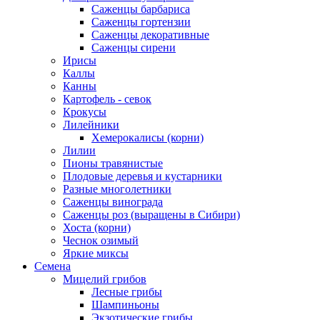
Саженцы барбариса
Саженцы гортензии
Саженцы декоративные
Саженцы сирени
Ирисы
Каллы
Канны
Картофель - севок
Крокусы
Лилейники
Хемерокалисы (корни)
Лилии
Пионы травянистые
Плодовые деревья и кустарники
Разные многолетники
Саженцы винограда
Саженцы роз (выращены в Сибири)
Хоста (корни)
Чеснок озимый
Яркие миксы
Семена
Мицелий грибов
Лесные грибы
Шампиньоны
Экзотические грибы