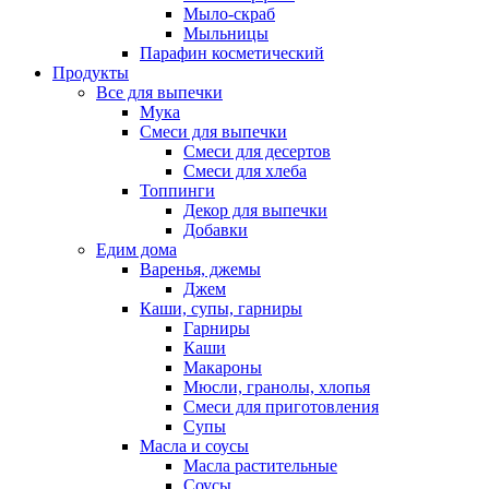
Мыло-скраб
Мыльницы
Парафин косметический
Продукты
Все для выпечки
Мука
Смеси для выпечки
Смеси для десертов
Смеси для хлеба
Топпинги
Декор для выпечки
Добавки
Едим дома
Варенья, джемы
Джем
Каши, супы, гарниры
Гарниры
Каши
Макароны
Мюсли, гранолы, хлопья
Смеси для приготовления
Супы
Масла и соусы
Масла растительные
Соусы