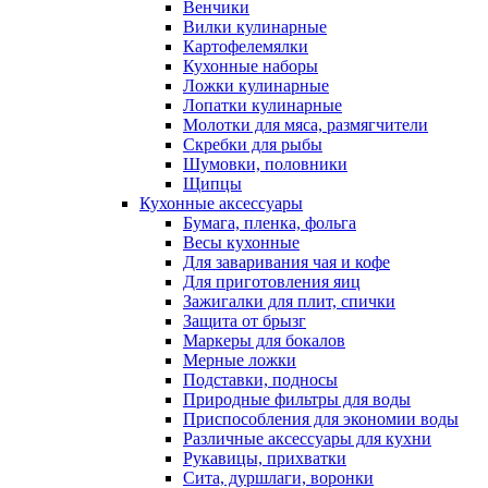
Венчики
Вилки кулинарные
Картофелемялки
Кухонные наборы
Ложки кулинарные
Лопатки кулинарные
Молотки для мяса, размягчители
Скребки для рыбы
Шумовки, половники
Щипцы
Кухонные аксессуары
Бумага, пленка, фольга
Весы кухонные
Для заваривания чая и кофе
Для приготовления яиц
Зажигалки для плит, спички
Защита от брызг
Маркеры для бокалов
Мерные ложки
Подставки, подносы
Природные фильтры для воды
Приспособления для экономии воды
Различные аксессуары для кухни
Рукавицы, прихватки
Сита, дуршлаги, воронки