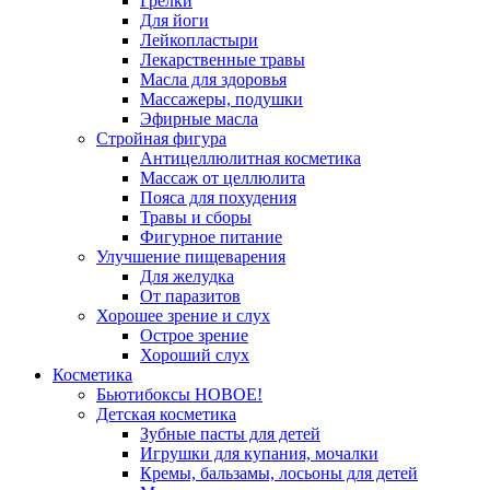
Грелки
Для йоги
Лейкопластыри
Лекарственные травы
Масла для здоровья
Массажеры, подушки
Эфирные масла
Стройная фигура
Антицеллюлитная косметика
Массаж от целлюлита
Пояса для похудения
Травы и сборы
Фигурное питание
Улучшение пищеварения
Для желудка
От паразитов
Хорошее зрение и слух
Острое зрение
Хороший слух
Косметика
Бьютибоксы НОВОЕ!
Детская косметика
Зубные пасты для детей
Игрушки для купания, мочалки
Кремы, бальзамы, лосьоны для детей