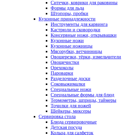
Ситечки, коврики для раковины
Формы для льда
Штопоры, пробки
Кухонные принадлежности
Инструменты для карвинга
Кастрюли и сковородки
Консервные ножи, открывашки
Кухонные ножи
Кухонные ножницы
Мясорубки, ветчинницы
Овощерезки, тёрки, измельчители
Овощечистки
Орехоколы
Пароварки
Разделочные доски
Соковыжималки
Специальные ножи
Специальные формы для блюд
Термометры, шприцы, таймеры
Точилки для ножей
Шейкеры, миксеры
Сервировка стола
Блюда сервировочные
Детская посуда
Кольца для салфеток