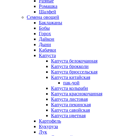
Разные
Ромашка
Шалфей
Семена овощей
Баклажаны
Бобы
Горох
Дайкон
Дыни
Кабачки
Капуста
Капуста белокочанная
Капуста брокколи
Капуста брюссельская
Капуста китайская
пак-чой
Капуста кольраби
Капуста краснокочанная
Капуста листовая
Капуста пекинская
Капуста савойская
Капуста цветная
Картофель
Кукуруза
Лук