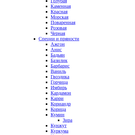
Голубая
Каменная
Красная
Морская
Поваренная
Розовая
Черная
Специи и пряности
Ажгон
Анис
Бадьян
Базилик
Барбарис
Ваниль
Гвоздика
Горчица
Имбирь
Кардамон
Карри
Кориандр
Корица
Кумин
Зира
Кунжут
Куркума