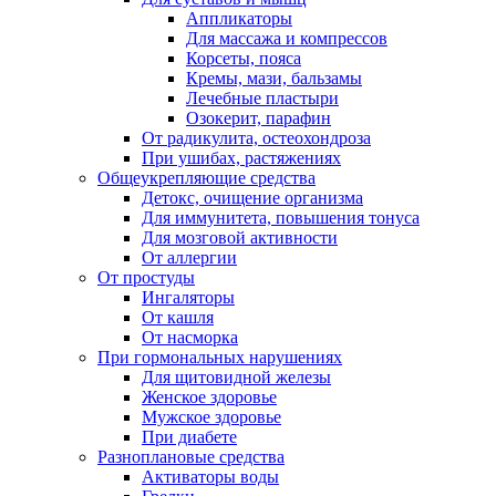
Аппликаторы
Для массажа и компрессов
Корсеты, пояса
Кремы, мази, бальзамы
Лечебные пластыри
Озокерит, парафин
От радикулита, остеохондроза
При ушибах, растяжениях
Общеукрепляющие средства
Детокс, очищение организма
Для иммунитета, повышения тонуса
Для мозговой активности
От аллергии
От простуды
Ингаляторы
От кашля
От насморка
При гормональных нарушениях
Для щитовидной железы
Женское здоровье
Мужское здоровье
При диабете
Разноплановые средства
Активаторы воды