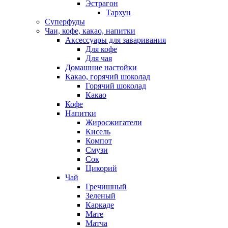
Эстрагон
Тархун
Суперфуды
Чаи, кофе, какао, напитки
Аксессуары для заваривания
Для кофе
Для чая
Домашние настойки
Какао, горячий шоколад
Горячий шоколад
Какао
Кофе
Напитки
Жиросжигатели
Кисель
Компот
Смузи
Сок
Цикорий
Чай
Гречишный
Зеленый
Каркаде
Мате
Матча