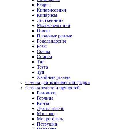
Кедры
Кипарисовики
Кипарисы
Лиственницы
Можжевельники
Пихты
Плодовые разные
Рододендроны
Розы
Сосны
Спиреи
Тис
Тсуга
Туи
Хвойные разные
Семена для экзотической грядки
Семена зелени и пряностей
Базилики
Горчица
Кинза
Лук на зелень
Мангольд
Микрозелень
Петрушки