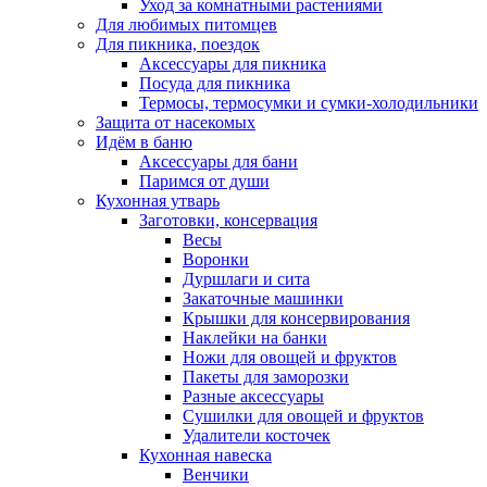
Уход за комнатными растениями
Для любимых питомцев
Для пикника, поездок
Аксессуары для пикника
Посуда для пикника
Термосы, термосумки и сумки-холодильники
Защита от насекомых
Идём в баню
Аксессуары для бани
Паримся от души
Кухонная утварь
Заготовки, консервация
Весы
Воронки
Дуршлаги и сита
Закаточные машинки
Крышки для консервирования
Наклейки на банки
Ножи для овощей и фруктов
Пакеты для заморозки
Разные аксессуары
Сушилки для овощей и фруктов
Удалители косточек
Кухонная навеска
Венчики