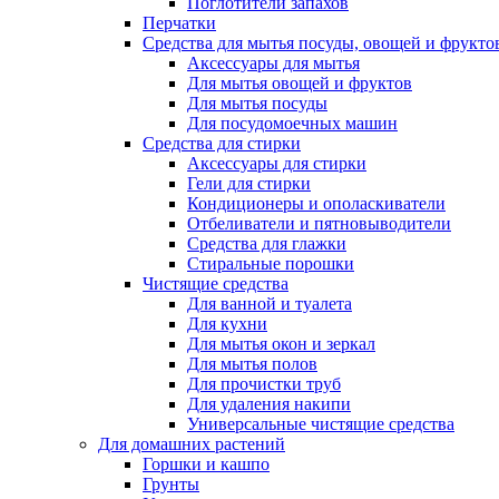
Поглотители запахов
Перчатки
Средства для мытья посуды, овощей и фрукто
Аксессуары для мытья
Для мытья овощей и фруктов
Для мытья посуды
Для посудомоечных машин
Средства для стирки
Аксессуары для стирки
Гели для стирки
Кондиционеры и ополаскиватели
Отбеливатели и пятновыводители
Средства для глажки
Стиральные порошки
Чистящие средства
Для ванной и туалета
Для кухни
Для мытья окон и зеркал
Для мытья полов
Для прочистки труб
Для удаления накипи
Универсальные чистящие средства
Для домашних растений
Горшки и кашпо
Грунты