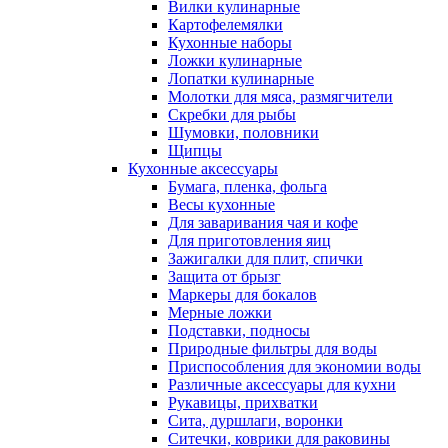
Вилки кулинарные
Картофелемялки
Кухонные наборы
Ложки кулинарные
Лопатки кулинарные
Молотки для мяса, размягчители
Скребки для рыбы
Шумовки, половники
Щипцы
Кухонные аксессуары
Бумага, пленка, фольга
Весы кухонные
Для заваривания чая и кофе
Для приготовления яиц
Зажигалки для плит, спички
Защита от брызг
Маркеры для бокалов
Мерные ложки
Подставки, подносы
Природные фильтры для воды
Приспособления для экономии воды
Различные аксессуары для кухни
Рукавицы, прихватки
Сита, дуршлаги, воронки
Ситечки, коврики для раковины