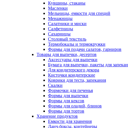
Кувшины, стаканы
Масленки
Мельницы, емкости для специй
Менажницы
Салатники и миски
Салфетницы
Сахарницы
Столовый текстиль
Термобокалы и термокружки
Формы для подачи салатов, гарниров
Товары для выпечки, десертов
Аксессуары для выпечки
Бумага для выпечки, пакеты для запека
Для кондитерского декора
Кисточки кондитерские
Коврики для теста, запекания
Скалки
Формочки для печенья
Формы для выпечки
Формы для кексов
Формы для оладий, блинов
Формы для тортов
Хранение продуктов
Емкости для хранения
Ланч-боксы, контейнеры