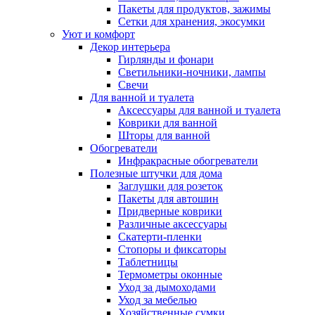
Пакеты для продуктов, зажимы
Сетки для хранения, экосумки
Уют и комфорт
Декор интерьера
Гирлянды и фонари
Светильники-ночники, лампы
Свечи
Для ванной и туалета
Аксессуары для ванной и туалета
Коврики для ванной
Шторы для ванной
Обогреватели
Инфракрасные обогреватели
Полезные штучки для дома
Заглушки для розеток
Пакеты для автошин
Придверные коврики
Различные аксессуары
Скатерти-пленки
Стопоры и фиксаторы
Таблетницы
Термометры оконные
Уход за дымоходами
Уход за мебелью
Хозяйственные сумки