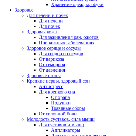
Хранение одежды, обуви
Здоровье
Для печени и почек
Для печени
Для почек
Здоровая кожа
Для заживления ран, ожогов
При кожных заболеваниях
Здоровое сердце и сосуды
Для сердца и сосудов
От варикоза
От геморроя
От давления
Здоровые стопы
Крепкие нервы, здоровый сон
Антистресс
Для крепкого сна
От храпа
Подушки
Травяные сборы
От головной боли
Молодость суставов, сила мышц
Для суставов и мышц
Аппликаторы
Для массажа и компрессов