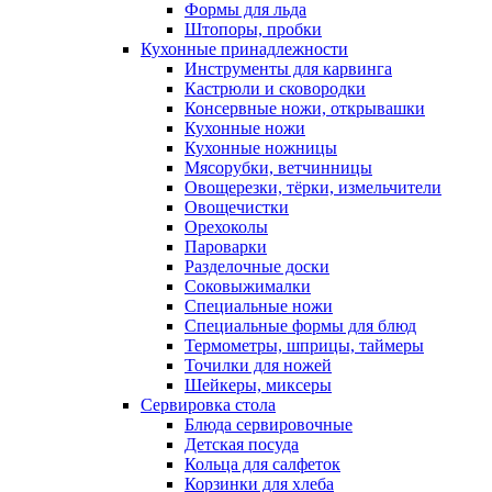
Формы для льда
Штопоры, пробки
Кухонные принадлежности
Инструменты для карвинга
Кастрюли и сковородки
Консервные ножи, открывашки
Кухонные ножи
Кухонные ножницы
Мясорубки, ветчинницы
Овощерезки, тёрки, измельчители
Овощечистки
Орехоколы
Пароварки
Разделочные доски
Соковыжималки
Специальные ножи
Специальные формы для блюд
Термометры, шприцы, таймеры
Точилки для ножей
Шейкеры, миксеры
Сервировка стола
Блюда сервировочные
Детская посуда
Кольца для салфеток
Корзинки для хлеба