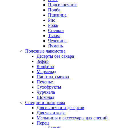
Подсолнечник
Полба
Пшеница
Рис
Рожь
Спельта
Тыква
Чечевица
Ячмень
Полезные лакомства
Десерты без сахара
Зефир
Конфеты
Мармелад
Пастила, смоква
Печенье
Сухофрукты
Чурчхела
Шоколад
Специи и приправы
Для выпечки и десертов
Для чая и кофе
Мельницы и аксессуары для специй
Перец