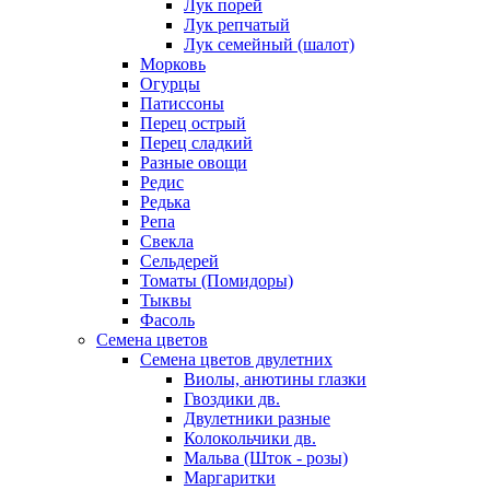
Лук порей
Лук репчатый
Лук семейный (шалот)
Морковь
Огурцы
Патиссоны
Перец острый
Перец сладкий
Разные овощи
Редис
Редька
Репа
Свекла
Сельдерей
Томаты (Помидоры)
Тыквы
Фасоль
Семена цветов
Семена цветов двулетних
Виолы, анютины глазки
Гвоздики дв.
Двулетники разные
Колокольчики дв.
Мальва (Шток - розы)
Маргаритки