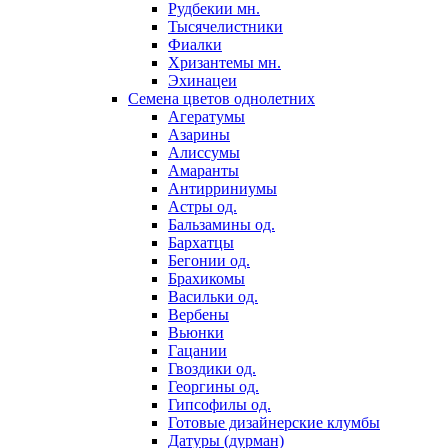
Рудбекии мн.
Тысячелистники
Фиалки
Хризантемы мн.
Эхинацеи
Семена цветов однолетних
Агератумы
Азарины
Алиссумы
Амаранты
Антирриниумы
Астры од.
Бальзамины од.
Бархатцы
Бегонии од.
Брахикомы
Васильки од.
Вербены
Вьюнки
Гацании
Гвоздики од.
Георгины од.
Гипсофилы од.
Готовые дизайнерские клумбы
Датуры (дурман)