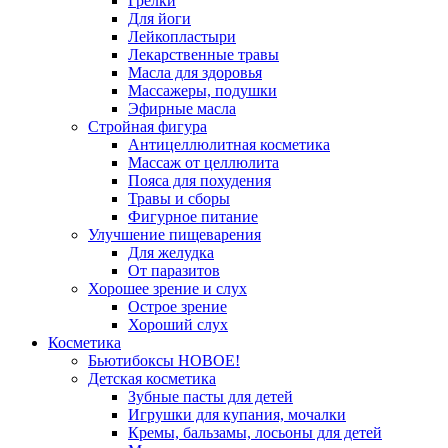
Грелки
Для йоги
Лейкопластыри
Лекарственные травы
Масла для здоровья
Массажеры, подушки
Эфирные масла
Стройная фигура
Антицеллюлитная косметика
Массаж от целлюлита
Пояса для похудения
Травы и сборы
Фигурное питание
Улучшение пищеварения
Для желудка
От паразитов
Хорошее зрение и слух
Острое зрение
Хороший слух
Косметика
Бьютибоксы НОВОЕ!
Детская косметика
Зубные пасты для детей
Игрушки для купания, мочалки
Кремы, бальзамы, лосьоны для детей