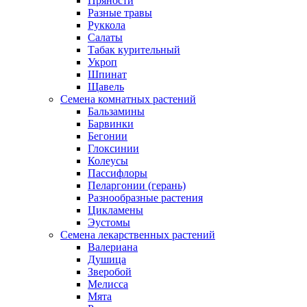
Пряности
Разные травы
Руккола
Салаты
Табак курительный
Укроп
Шпинат
Щавель
Семена комнатных растений
Бальзамины
Барвинки
Бегонии
Глоксинии
Колеусы
Пассифлоры
Пеларгонии (герань)
Разнообразные растения
Цикламены
Эустомы
Семена лекарственных растений
Валериана
Душица
Зверобой
Мелисса
Мята