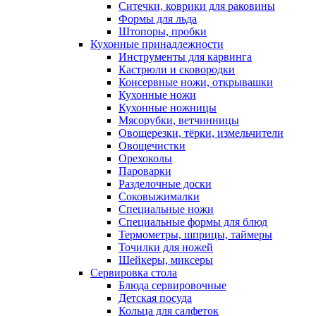
Ситечки, коврики для раковины
Формы для льда
Штопоры, пробки
Кухонные принадлежности
Инструменты для карвинга
Кастрюли и сковородки
Консервные ножи, открывашки
Кухонные ножи
Кухонные ножницы
Мясорубки, ветчинницы
Овощерезки, тёрки, измельчители
Овощечистки
Орехоколы
Пароварки
Разделочные доски
Соковыжималки
Специальные ножи
Специальные формы для блюд
Термометры, шприцы, таймеры
Точилки для ножей
Шейкеры, миксеры
Сервировка стола
Блюда сервировочные
Детская посуда
Кольца для салфеток