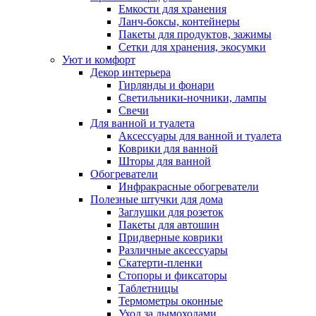
Емкости для хранения
Ланч-боксы, контейнеры
Пакеты для продуктов, зажимы
Сетки для хранения, экосумки
Уют и комфорт
Декор интерьера
Гирлянды и фонари
Светильники-ночники, лампы
Свечи
Для ванной и туалета
Аксессуары для ванной и туалета
Коврики для ванной
Шторы для ванной
Обогреватели
Инфракрасные обогреватели
Полезные штучки для дома
Заглушки для розеток
Пакеты для автошин
Придверные коврики
Различные аксессуары
Скатерти-пленки
Стопоры и фиксаторы
Таблетницы
Термометры оконные
Уход за дымоходами