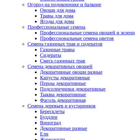
Огород на подоконнике и балконе
Овощи для дома
Травы для дома
Ягоды для дома
Профессиональные семена
Профессиональные семена овощей и зелени
Профессиональные семена цветов
Семена газонных трав и сидератов
Газонные травы
Сидераты
Смесь газонных трав
Семена декоративных овощей
Декоративные овощи разные
Капусты декоративные
Перцы декоративные
Подсолнечники декоративные
Тыквы декоративные
Фасоль декоративная
Семена деревьев и кустарников
Бересклеты
Буддлеи
Виноград
Декоративные разные
Ели
Жимолости