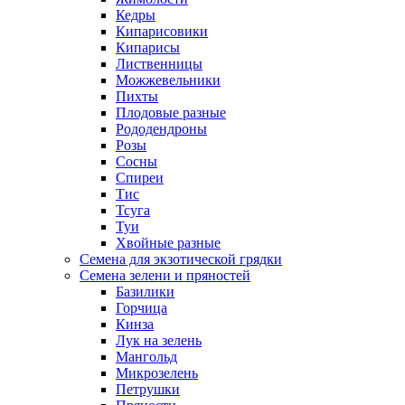
Кедры
Кипарисовики
Кипарисы
Лиственницы
Можжевельники
Пихты
Плодовые разные
Рододендроны
Розы
Сосны
Спиреи
Тис
Тсуга
Туи
Хвойные разные
Семена для экзотической грядки
Семена зелени и пряностей
Базилики
Горчица
Кинза
Лук на зелень
Мангольд
Микрозелень
Петрушки