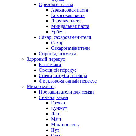
Ореховые пасты
Арахисовая паста
Кокосовая паста
Льняная паста
Миндальная паста
Урбеч
Сахар, сахарозаменители
Сахар
Сахарозаменители
Сиропы, пекмезы
Здоровый перекус
Батончики
Овощной перекус
Снеки, отруби, хлебцы
Фруктово-ягодный перекус
Микрозелень
Проращиватели для семян
Семена, зёрна
Гречка
Кунжут
Лён
Маш
Микрозелень
Нут
Овёс