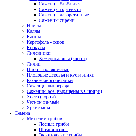
Саженцы барбариса
Саженцы гортензии
Саженцы декоративные
Саженцы сирени
Ирисы
Каллы
Канны
Картофель - севок
Крокусы
Лилейники
Хемерокалисы (корни)
Лилии
Пионы травянистые
Плодовые деревья и кустарники
Разные многолетники
Саженцы винограда
Саженцы роз (выращены в Сибири)
Хоста (корни)
Чеснок озимый
Яркие миксы
Семена
Мицелий грибов
Лесные грибы
Шампиньоны
Экзотические грибы