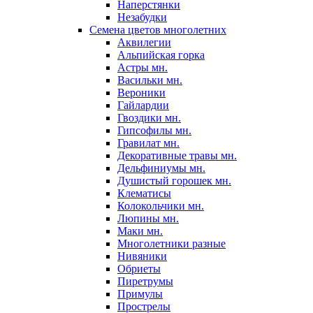
Наперстянки
Незабудки
Семена цветов многолетних
Аквилегии
Альпийская горка
Астры мн.
Васильки мн.
Вероники
Гайлардии
Гвоздики мн.
Гипсофилы мн.
Гравилат мн.
Декоративные травы мн.
Дельфиниумы мн.
Душистый горошек мн.
Клематисы
Колокольчики мн.
Люпины мн.
Маки мн.
Многолетники разные
Нивяники
Обриеты
Пиретрумы
Примулы
Прострелы