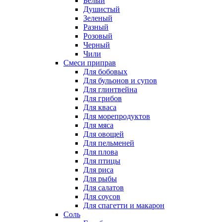
Белый
Душистый
Зеленый
Разный
Розовый
Черный
Чили
Смеси приправ
Для бобовых
Для бульонов и супов
Для глинтвейна
Для грибов
Для кваса
Для морепродуктов
Для мяса
Для овощей
Для пельменей
Для плова
Для птицы
Для риса
Для рыбы
Для салатов
Для соусов
Для спагетти и макарон
Соль