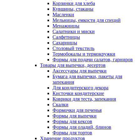
Корзинки для хлеба
Кувшины, стаканы
Масленки
Мельницы, емкости для специй
Менажницы
Салатники и миски
Салфетницы
Сахарницы
Столовый текстиль
Термобокалы и термокружки
Формы для подачи салатов, гарниров
Товары для выпечки, десертов
Аксессуары для выпечки
Бумага для выпечки, пакеты для
запекания
Для кондитерского декора
Кисточки кондитерские
Коврики для теста, запекания
Скалки
Формочки для печенья
Формы для выпечки
Формы для кексов
Формы для оладий, блинов
Формы для тортов
Хранение продуктов