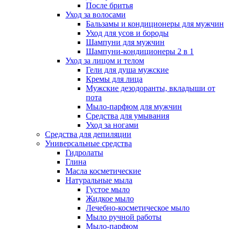
После бритья
Уход за волосами
Бальзамы и кондиционеры для мужчин
Уход для усов и бороды
Шампуни для мужчин
Шампуни-кондиционеры 2 в 1
Уход за лицом и телом
Гели для душа мужские
Кремы для лица
Мужские дезодоранты, вкладыши от
пота
Мыло-парфюм для мужчин
Средства для умывания
Уход за ногами
Средства для депиляции
Универсальные средства
Гидролаты
Глина
Масла косметические
Натуральные мыла
Густое мыло
Жидкое мыло
Лечебно-косметическое мыло
Мыло ручной работы
Мыло-парфюм