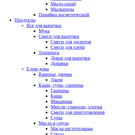
Мыло-скраб
Мыльницы
Парафин косметический
Продукты
Все для выпечки
Мука
Смеси для выпечки
Смеси для десертов
Смеси для хлеба
Топпинги
Декор для выпечки
Добавки
Едим дома
Варенья, джемы
Джем
Каши, супы, гарниры
Гарниры
Каши
Макароны
Мюсли, гранолы, хлопья
Смеси для приготовления
Супы
Масла и соусы
Масла растительные
Соусы