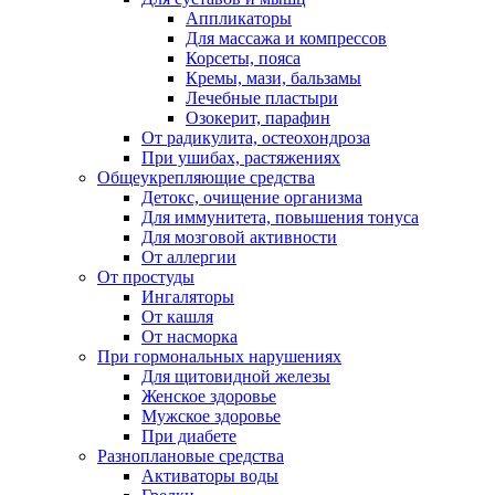
Аппликаторы
Для массажа и компрессов
Корсеты, пояса
Кремы, мази, бальзамы
Лечебные пластыри
Озокерит, парафин
От радикулита, остеохондроза
При ушибах, растяжениях
Общеукрепляющие средства
Детокс, очищение организма
Для иммунитета, повышения тонуса
Для мозговой активности
От аллергии
От простуды
Ингаляторы
От кашля
От насморка
При гормональных нарушениях
Для щитовидной железы
Женское здоровье
Мужское здоровье
При диабете
Разноплановые средства
Активаторы воды