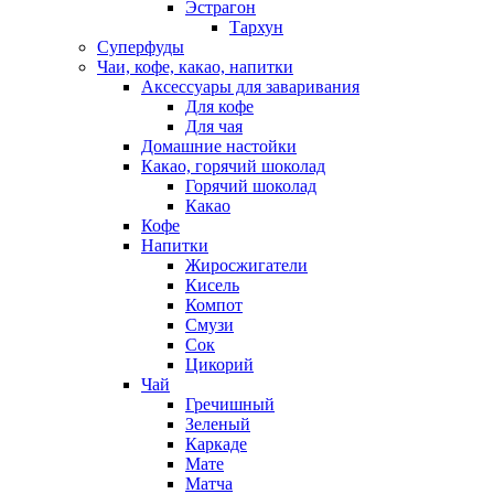
Эстрагон
Тархун
Суперфуды
Чаи, кофе, какао, напитки
Аксессуары для заваривания
Для кофе
Для чая
Домашние настойки
Какао, горячий шоколад
Горячий шоколад
Какао
Кофе
Напитки
Жиросжигатели
Кисель
Компот
Смузи
Сок
Цикорий
Чай
Гречишный
Зеленый
Каркаде
Мате
Матча