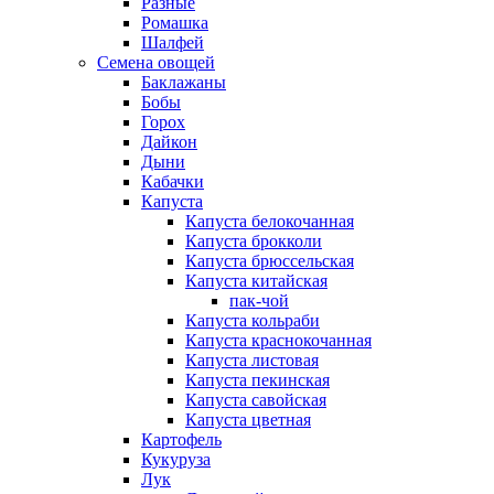
Разные
Ромашка
Шалфей
Семена овощей
Баклажаны
Бобы
Горох
Дайкон
Дыни
Кабачки
Капуста
Капуста белокочанная
Капуста брокколи
Капуста брюссельская
Капуста китайская
пак-чой
Капуста кольраби
Капуста краснокочанная
Капуста листовая
Капуста пекинская
Капуста савойская
Капуста цветная
Картофель
Кукуруза
Лук