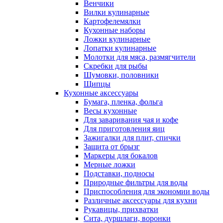
Венчики
Вилки кулинарные
Картофелемялки
Кухонные наборы
Ложки кулинарные
Лопатки кулинарные
Молотки для мяса, размягчители
Скребки для рыбы
Шумовки, половники
Щипцы
Кухонные аксессуары
Бумага, пленка, фольга
Весы кухонные
Для заваривания чая и кофе
Для приготовления яиц
Зажигалки для плит, спички
Защита от брызг
Маркеры для бокалов
Мерные ложки
Подставки, подносы
Природные фильтры для воды
Приспособления для экономии воды
Различные аксессуары для кухни
Рукавицы, прихватки
Сита, дуршлаги, воронки