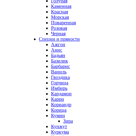
Голубая
Каменная
Красная
Морская
Поваренная
Розовая
Черная
Специи и пряности
Ажгон
Анис
Бадьян
Базилик
Барбарис
Ваниль
Гвоздика
Горчица
Имбирь
Кардамон
Карри
Кориандр
Корица
Кумин
Зира
Кунжут
Куркума