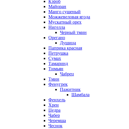
Кэроб
Майоран
Манго сушеный
Можжевеловая ягода
Мускатный орех
Нигелла
Черный тмин
Орегано
Душица
Паприка красная
Петрушка
Сумах
Тамаринд
Тимьян
Чабрец
Тмин
Фенугрек
Пажитник
Шамбала
Фенхель
Хрен
Цедра
Чабер
Черемша
Чеснок