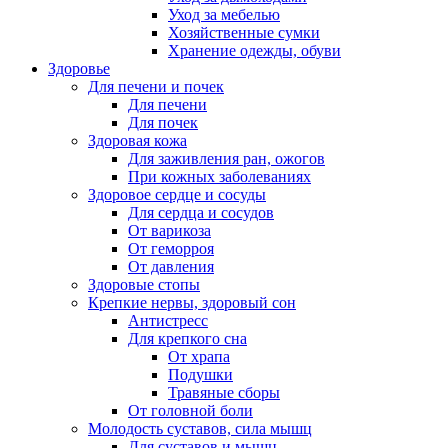
Уход за мебелью
Хозяйственные сумки
Хранение одежды, обуви
Здоровье
Для печени и почек
Для печени
Для почек
Здоровая кожа
Для заживления ран, ожогов
При кожных заболеваниях
Здоровое сердце и сосуды
Для сердца и сосудов
От варикоза
От геморроя
От давления
Здоровые стопы
Крепкие нервы, здоровый сон
Антистресс
Для крепкого сна
От храпа
Подушки
Травяные сборы
От головной боли
Молодость суставов, сила мышц
Для суставов и мышц