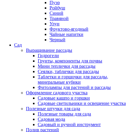
Пуэр
Ройбуш
Синий
Травяной
Улун
Фруктово-ягодный
Чайные напитки
Черный
Сад
Выращивание рассады
Гидрогели
Грунты, компоненты для почвы
Мини теплички для рассады
Сеялки, таблички для рассады
Таблетки и горшочки для рассады,
минеральные кубики
Фитолампы для растений и рассады
Оформление садового участка
Садовые кашпо и горшки
Садовые светильники и освещение участка
Полезные штучки для сада
Полезные товары для сада
Садовая мода
Садовый и ручной инструмент
Полив растений