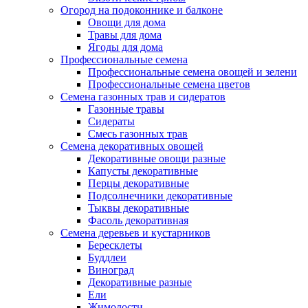
Огород на подоконнике и балконе
Овощи для дома
Травы для дома
Ягоды для дома
Профессиональные семена
Профессиональные семена овощей и зелени
Профессиональные семена цветов
Семена газонных трав и сидератов
Газонные травы
Сидераты
Смесь газонных трав
Семена декоративных овощей
Декоративные овощи разные
Капусты декоративные
Перцы декоративные
Подсолнечники декоративные
Тыквы декоративные
Фасоль декоративная
Семена деревьев и кустарников
Бересклеты
Буддлеи
Виноград
Декоративные разные
Ели
Жимолости