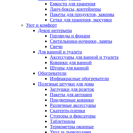
Емкости для хранения
Ланч-боксы, контейнеры
Пакеты для продуктов, зажимы
Сетки для хранения, экосумки
Уют и комфорт
Декор интерьера
Гирлянды и фонари
Светильники-ночники, лампы
Свечи
Для ванной и туалета
Аксессуары для ванной и туалета
Коврики для ванной
Шторы для ванной
Обогреватели
Инфракрасные обогреватели
Полезные штучки для дома
Заглушки для розеток
Пакеты для автошин
Придверные коврики
Различные аксессуары
Скатерти-пленки
Стопоры и фиксаторы
Таблетницы
Термометры оконные
Уход за дымоходами