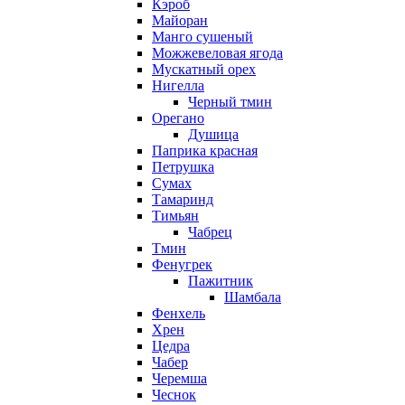
Кэроб
Майоран
Манго сушеный
Можжевеловая ягода
Мускатный орех
Нигелла
Черный тмин
Орегано
Душица
Паприка красная
Петрушка
Сумах
Тамаринд
Тимьян
Чабрец
Тмин
Фенугрек
Пажитник
Шамбала
Фенхель
Хрен
Цедра
Чабер
Черемша
Чеснок