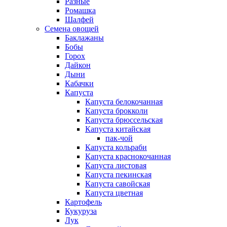
Разные
Ромашка
Шалфей
Семена овощей
Баклажаны
Бобы
Горох
Дайкон
Дыни
Кабачки
Капуста
Капуста белокочанная
Капуста брокколи
Капуста брюссельская
Капуста китайская
пак-чой
Капуста кольраби
Капуста краснокочанная
Капуста листовая
Капуста пекинская
Капуста савойская
Капуста цветная
Картофель
Кукуруза
Лук