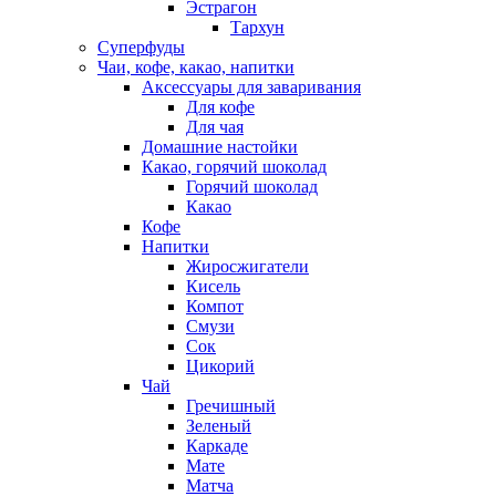
Эстрагон
Тархун
Суперфуды
Чаи, кофе, какао, напитки
Аксессуары для заваривания
Для кофе
Для чая
Домашние настойки
Какао, горячий шоколад
Горячий шоколад
Какао
Кофе
Напитки
Жиросжигатели
Кисель
Компот
Смузи
Сок
Цикорий
Чай
Гречишный
Зеленый
Каркаде
Мате
Матча