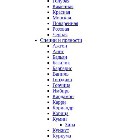
Голубая
Каменная
Красная
Морская
Поваренная
Розовая
Черная
Специи и пряности
Ажгон
Анис
Бадьян
Базилик
Барбарис
Ваниль
Гвоздика
Горчица
Имбирь
Кардамон
Карри
Кориандр
Корица
Кумин
Зира
Кунжут
Куркума