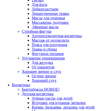
Грелки
Для йоги
Лейкопластыри
Лекарственные травы
Масла для здоровья
Массажеры, подушки
Эфирные масла
Стройная фигура
Антицеллюлитная косметика
Массаж от целлюлита
Пояса для похудения
Травы и сборы
Фигурное питание
Улучшение пищеварения
Для желудка
От паразитов
Хорошее зрение и слух
Острое зрение
Хороший слух
Косметика
Бьютибоксы НОВОЕ!
Детская косметика
Зубные пасты для детей
Игрушки для купания, мочалки
Кремы, бальзамы, лосьоны для детей