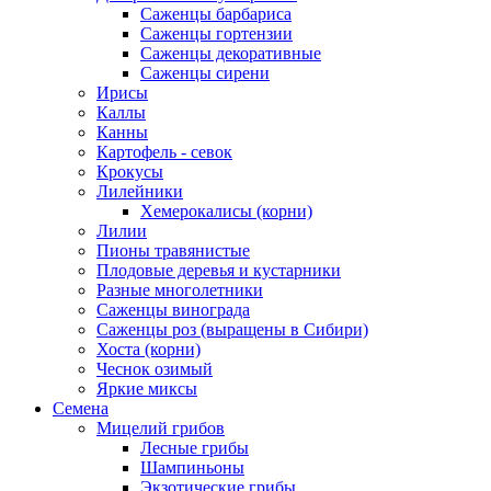
Саженцы барбариса
Саженцы гортензии
Саженцы декоративные
Саженцы сирени
Ирисы
Каллы
Канны
Картофель - севок
Крокусы
Лилейники
Хемерокалисы (корни)
Лилии
Пионы травянистые
Плодовые деревья и кустарники
Разные многолетники
Саженцы винограда
Саженцы роз (выращены в Сибири)
Хоста (корни)
Чеснок озимый
Яркие миксы
Семена
Мицелий грибов
Лесные грибы
Шампиньоны
Экзотические грибы