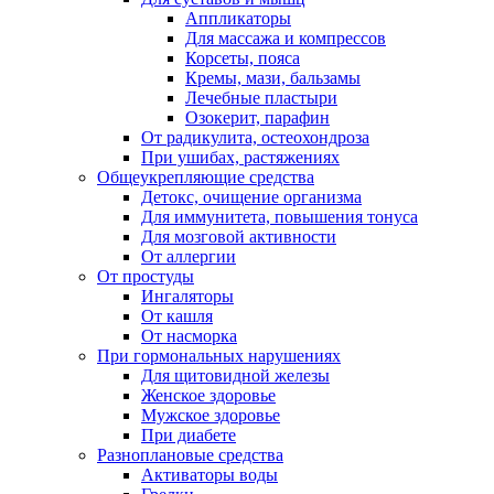
Аппликаторы
Для массажа и компрессов
Корсеты, пояса
Кремы, мази, бальзамы
Лечебные пластыри
Озокерит, парафин
От радикулита, остеохондроза
При ушибах, растяжениях
Общеукрепляющие средства
Детокс, очищение организма
Для иммунитета, повышения тонуса
Для мозговой активности
От аллергии
От простуды
Ингаляторы
От кашля
От насморка
При гормональных нарушениях
Для щитовидной железы
Женское здоровье
Мужское здоровье
При диабете
Разноплановые средства
Активаторы воды