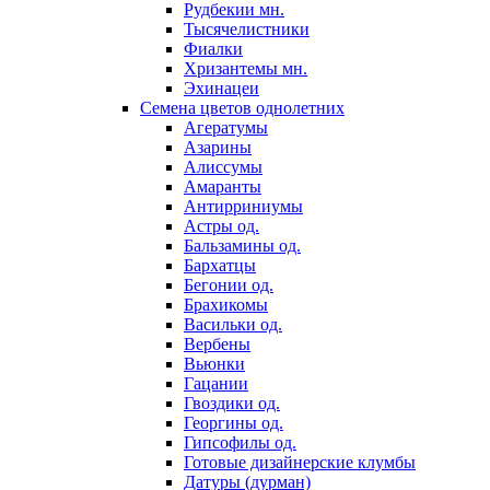
Рудбекии мн.
Тысячелистники
Фиалки
Хризантемы мн.
Эхинацеи
Семена цветов однолетних
Агератумы
Азарины
Алиссумы
Амаранты
Антирриниумы
Астры од.
Бальзамины од.
Бархатцы
Бегонии од.
Брахикомы
Васильки од.
Вербены
Вьюнки
Гацании
Гвоздики од.
Георгины од.
Гипсофилы од.
Готовые дизайнерские клумбы
Датуры (дурман)