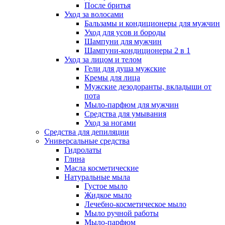
После бритья
Уход за волосами
Бальзамы и кондиционеры для мужчин
Уход для усов и бороды
Шампуни для мужчин
Шампуни-кондиционеры 2 в 1
Уход за лицом и телом
Гели для душа мужские
Кремы для лица
Мужские дезодоранты, вкладыши от
пота
Мыло-парфюм для мужчин
Средства для умывания
Уход за ногами
Средства для депиляции
Универсальные средства
Гидролаты
Глина
Масла косметические
Натуральные мыла
Густое мыло
Жидкое мыло
Лечебно-косметическое мыло
Мыло ручной работы
Мыло-парфюм