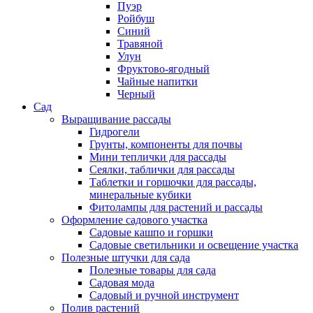
Пуэр
Ройбуш
Синий
Травяной
Улун
Фруктово-ягодный
Чайные напитки
Черный
Сад
Выращивание рассады
Гидрогели
Грунты, компоненты для почвы
Мини теплички для рассады
Сеялки, таблички для рассады
Таблетки и горшочки для рассады,
минеральные кубики
Фитолампы для растений и рассады
Оформление садового участка
Садовые кашпо и горшки
Садовые светильники и освещение участка
Полезные штучки для сада
Полезные товары для сада
Садовая мода
Садовый и ручной инструмент
Полив растений