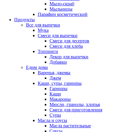
Мыло-скраб
Мыльницы
Парафин косметический
Продукты
Все для выпечки
Мука
Смеси для выпечки
Смеси для десертов
Смеси для хлеба
Топпинги
Декор для выпечки
Добавки
Едим дома
Варенья, джемы
Джем
Каши, супы, гарниры
Гарниры
Каши
Макароны
Мюсли, гранолы, хлопья
Смеси для приготовления
Супы
Масла и соусы
Масла растительные
Соусы