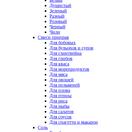
Белый
Душистый
Зеленый
Разный
Розовый
Черный
Чили
Смеси приправ
Для бобовых
Для бульонов и супов
Для глинтвейна
Для грибов
Для кваса
Для морепродуктов
Для мяса
Для овощей
Для пельменей
Для плова
Для птицы
Для риса
Для рыбы
Для салатов
Для соусов
Для спагетти и макарон
Соль