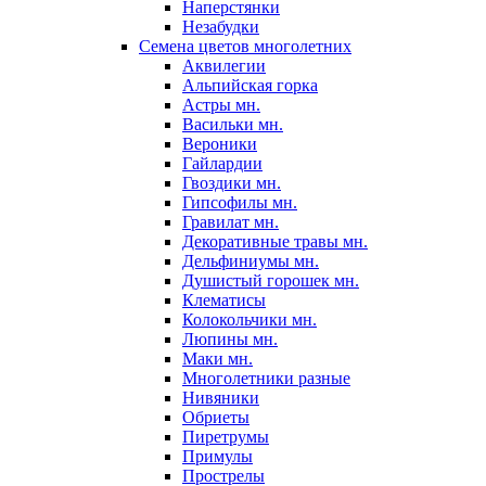
Наперстянки
Незабудки
Семена цветов многолетних
Аквилегии
Альпийская горка
Астры мн.
Васильки мн.
Вероники
Гайлардии
Гвоздики мн.
Гипсофилы мн.
Гравилат мн.
Декоративные травы мн.
Дельфиниумы мн.
Душистый горошек мн.
Клематисы
Колокольчики мн.
Люпины мн.
Маки мн.
Многолетники разные
Нивяники
Обриеты
Пиретрумы
Примулы
Прострелы