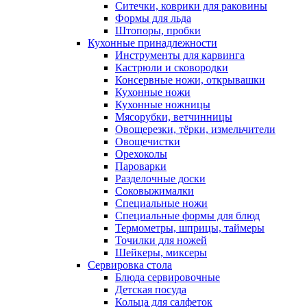
Ситечки, коврики для раковины
Формы для льда
Штопоры, пробки
Кухонные принадлежности
Инструменты для карвинга
Кастрюли и сковородки
Консервные ножи, открывашки
Кухонные ножи
Кухонные ножницы
Мясорубки, ветчинницы
Овощерезки, тёрки, измельчители
Овощечистки
Орехоколы
Пароварки
Разделочные доски
Соковыжималки
Специальные ножи
Специальные формы для блюд
Термометры, шприцы, таймеры
Точилки для ножей
Шейкеры, миксеры
Сервировка стола
Блюда сервировочные
Детская посуда
Кольца для салфеток