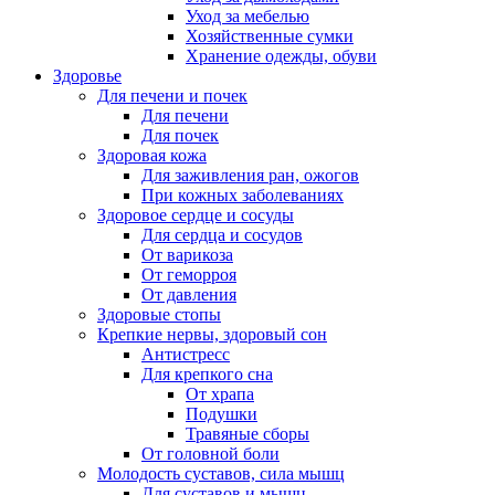
Уход за мебелью
Хозяйственные сумки
Хранение одежды, обуви
Здоровье
Для печени и почек
Для печени
Для почек
Здоровая кожа
Для заживления ран, ожогов
При кожных заболеваниях
Здоровое сердце и сосуды
Для сердца и сосудов
От варикоза
От геморроя
От давления
Здоровые стопы
Крепкие нервы, здоровый сон
Антистресс
Для крепкого сна
От храпа
Подушки
Травяные сборы
От головной боли
Молодость суставов, сила мышц
Для суставов и мышц