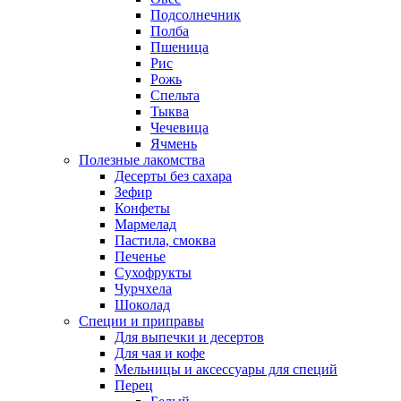
Подсолнечник
Полба
Пшеница
Рис
Рожь
Спельта
Тыква
Чечевица
Ячмень
Полезные лакомства
Десерты без сахара
Зефир
Конфеты
Мармелад
Пастила, смоква
Печенье
Сухофрукты
Чурчхела
Шоколад
Специи и приправы
Для выпечки и десертов
Для чая и кофе
Мельницы и аксессуары для специй
Перец