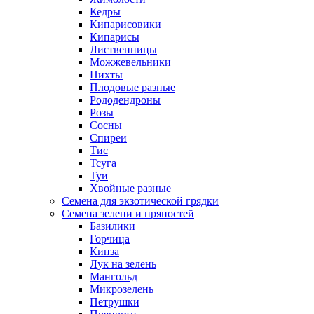
Кедры
Кипарисовики
Кипарисы
Лиственницы
Можжевельники
Пихты
Плодовые разные
Рододендроны
Розы
Сосны
Спиреи
Тис
Тсуга
Туи
Хвойные разные
Семена для экзотической грядки
Семена зелени и пряностей
Базилики
Горчица
Кинза
Лук на зелень
Мангольд
Микрозелень
Петрушки