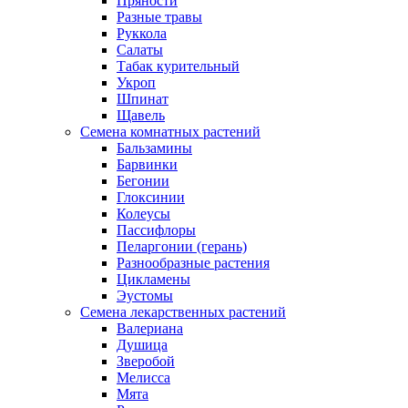
Пряности
Разные травы
Руккола
Салаты
Табак курительный
Укроп
Шпинат
Щавель
Семена комнатных растений
Бальзамины
Барвинки
Бегонии
Глоксинии
Колеусы
Пассифлоры
Пеларгонии (герань)
Разнообразные растения
Цикламены
Эустомы
Семена лекарственных растений
Валериана
Душица
Зверобой
Мелисса
Мята