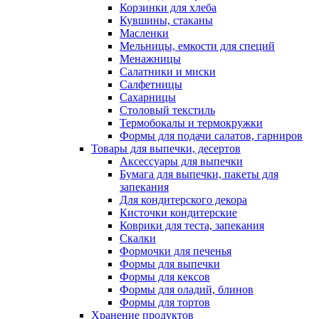
Корзинки для хлеба
Кувшины, стаканы
Масленки
Мельницы, емкости для специй
Менажницы
Салатники и миски
Салфетницы
Сахарницы
Столовый текстиль
Термобокалы и термокружки
Формы для подачи салатов, гарниров
Товары для выпечки, десертов
Аксессуары для выпечки
Бумага для выпечки, пакеты для
запекания
Для кондитерского декора
Кисточки кондитерские
Коврики для теста, запекания
Скалки
Формочки для печенья
Формы для выпечки
Формы для кексов
Формы для оладий, блинов
Формы для тортов
Хранение продуктов