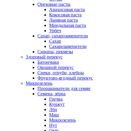
Ореховые пасты
Арахисовая паста
Кокосовая паста
Льняная паста
Миндальная паста
Урбеч
Сахар, сахарозаменители
Сахар
Сахарозаменители
Сиропы, пекмезы
Здоровый перекус
Батончики
Овощной перекус
Снеки, отруби, хлебцы
Фруктово-ягодный перекус
Микрозелень
Проращиватели для семян
Семена, зёрна
Гречка
Кунжут
Лён
Маш
Микрозелень
Нут
Овёс