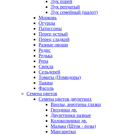
Лук порей
Лук репчатый
Лук семейный (шалот)
Морковь
Огурцы
Патиссоны
Перец острый
Перец сладкий
Разные овощи
Редис
Редька
Репа
Свекла
Сельдерей
Томаты (Помидоры)
Тыквы
Фасоль
Семена цветов
Семена цветов двулетних
Виолы, анютины глазки
Гвоздики дв.
Двулетники разные
Колокольчики дв.
Мальва (Шток - розы)
Маргаритки