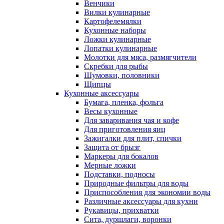
Венчики
Вилки кулинарные
Картофелемялки
Кухонные наборы
Ложки кулинарные
Лопатки кулинарные
Молотки для мяса, размягчители
Скребки для рыбы
Шумовки, половники
Щипцы
Кухонные аксессуары
Бумага, пленка, фольга
Весы кухонные
Для заваривания чая и кофе
Для приготовления яиц
Зажигалки для плит, спички
Защита от брызг
Маркеры для бокалов
Мерные ложки
Подставки, подносы
Природные фильтры для воды
Приспособления для экономии воды
Различные аксессуары для кухни
Рукавицы, прихватки
Сита, дуршлаги, воронки