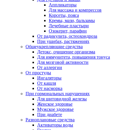
Аппликаторы
Для массажа и компрессов
Корсеты, пояса
Кремы, мази, бальзамы
Лечебные пластыри
Озокерит, парафин
От радикулита, остеохондроза
При ушибах, растяжениях
Общеукрепляющие средства
Детокс, очищение организма
Для иммунитета, повышения тонуса
Для мозговой активности
От аллергии
От простуды
Ингаляторы
От кашля
От насморка
При гормональных нарушениях
Для щитовидной железы
Женское здоровье
Мужское здоровье
При диабете
Разноплановые средства
Активаторы воды