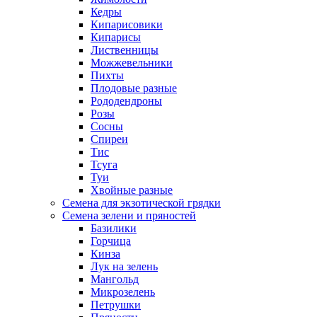
Кедры
Кипарисовики
Кипарисы
Лиственницы
Можжевельники
Пихты
Плодовые разные
Рододендроны
Розы
Сосны
Спиреи
Тис
Тсуга
Туи
Хвойные разные
Семена для экзотической грядки
Семена зелени и пряностей
Базилики
Горчица
Кинза
Лук на зелень
Мангольд
Микрозелень
Петрушки