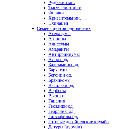
Рудбекии мн.
Тысячелистники
Фиалки
Хризантемы мн.
Эхинацеи
Семена цветов однолетних
Агератумы
Азарины
Алиссумы
Амаранты
Антирриниумы
Астры од.
Бальзамины од.
Бархатцы
Бегонии од.
Брахикомы
Васильки од.
Вербены
Вьюнки
Гацании
Гвоздики од.
Георгины од.
Гипсофилы од.
Готовые дизайнерские клумбы
Датуры (дурман)