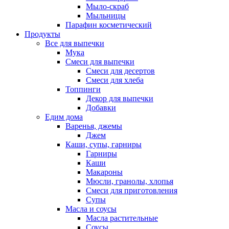
Мыло-скраб
Мыльницы
Парафин косметический
Продукты
Все для выпечки
Мука
Смеси для выпечки
Смеси для десертов
Смеси для хлеба
Топпинги
Декор для выпечки
Добавки
Едим дома
Варенья, джемы
Джем
Каши, супы, гарниры
Гарниры
Каши
Макароны
Мюсли, гранолы, хлопья
Смеси для приготовления
Супы
Масла и соусы
Масла растительные
Соусы