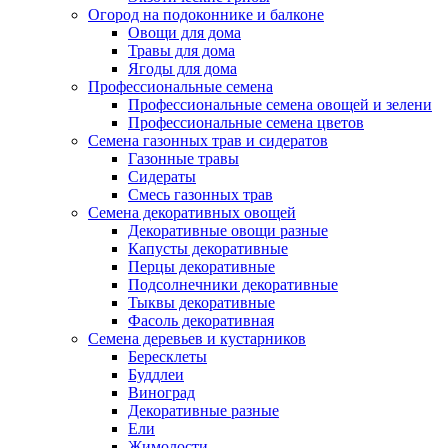
Огород на подоконнике и балконе
Овощи для дома
Травы для дома
Ягоды для дома
Профессиональные семена
Профессиональные семена овощей и зелени
Профессиональные семена цветов
Семена газонных трав и сидератов
Газонные травы
Сидераты
Смесь газонных трав
Семена декоративных овощей
Декоративные овощи разные
Капусты декоративные
Перцы декоративные
Подсолнечники декоративные
Тыквы декоративные
Фасоль декоративная
Семена деревьев и кустарников
Бересклеты
Буддлеи
Виноград
Декоративные разные
Ели
Жимолости