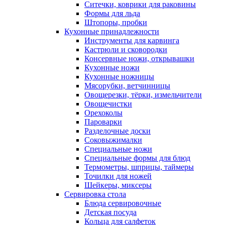
Ситечки, коврики для раковины
Формы для льда
Штопоры, пробки
Кухонные принадлежности
Инструменты для карвинга
Кастрюли и сковородки
Консервные ножи, открывашки
Кухонные ножи
Кухонные ножницы
Мясорубки, ветчинницы
Овощерезки, тёрки, измельчители
Овощечистки
Орехоколы
Пароварки
Разделочные доски
Соковыжималки
Специальные ножи
Специальные формы для блюд
Термометры, шприцы, таймеры
Точилки для ножей
Шейкеры, миксеры
Сервировка стола
Блюда сервировочные
Детская посуда
Кольца для салфеток