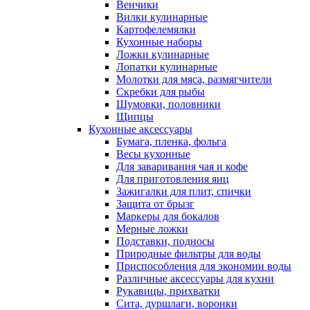
Венчики
Вилки кулинарные
Картофелемялки
Кухонные наборы
Ложки кулинарные
Лопатки кулинарные
Молотки для мяса, размягчители
Скребки для рыбы
Шумовки, половники
Щипцы
Кухонные аксессуары
Бумага, пленка, фольга
Весы кухонные
Для заваривания чая и кофе
Для приготовления яиц
Зажигалки для плит, спички
Защита от брызг
Маркеры для бокалов
Мерные ложки
Подставки, подносы
Природные фильтры для воды
Приспособления для экономии воды
Различные аксессуары для кухни
Рукавицы, прихватки
Сита, дуршлаги, воронки