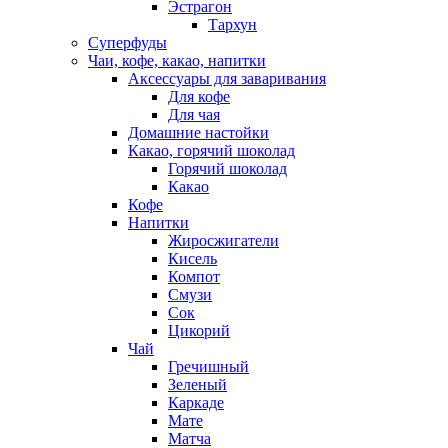
Эстрагон
Тархун
Суперфуды
Чаи, кофе, какао, напитки
Аксессуары для заваривания
Для кофе
Для чая
Домашние настойки
Какао, горячий шоколад
Горячий шоколад
Какао
Кофе
Напитки
Жиросжигатели
Кисель
Компот
Смузи
Сок
Цикорий
Чай
Гречишный
Зеленый
Каркаде
Мате
Матча