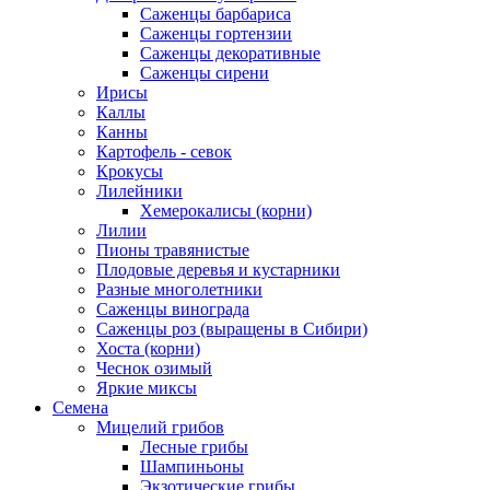
Саженцы барбариса
Саженцы гортензии
Саженцы декоративные
Саженцы сирени
Ирисы
Каллы
Канны
Картофель - севок
Крокусы
Лилейники
Хемерокалисы (корни)
Лилии
Пионы травянистые
Плодовые деревья и кустарники
Разные многолетники
Саженцы винограда
Саженцы роз (выращены в Сибири)
Хоста (корни)
Чеснок озимый
Яркие миксы
Семена
Мицелий грибов
Лесные грибы
Шампиньоны
Экзотические грибы