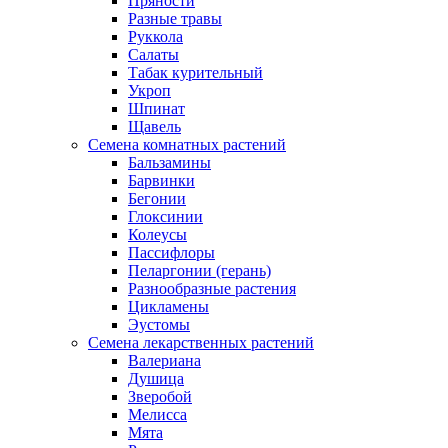
Пряности
Разные травы
Руккола
Салаты
Табак курительный
Укроп
Шпинат
Щавель
Семена комнатных растений
Бальзамины
Барвинки
Бегонии
Глоксинии
Колеусы
Пассифлоры
Пеларгонии (герань)
Разнообразные растения
Цикламены
Эустомы
Семена лекарственных растений
Валериана
Душица
Зверобой
Мелисса
Мята