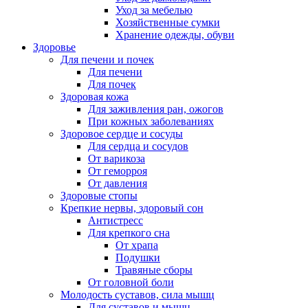
Уход за мебелью
Хозяйственные сумки
Хранение одежды, обуви
Здоровье
Для печени и почек
Для печени
Для почек
Здоровая кожа
Для заживления ран, ожогов
При кожных заболеваниях
Здоровое сердце и сосуды
Для сердца и сосудов
От варикоза
От геморроя
От давления
Здоровые стопы
Крепкие нервы, здоровый сон
Антистресс
Для крепкого сна
От храпа
Подушки
Травяные сборы
От головной боли
Молодость суставов, сила мышц
Для суставов и мышц