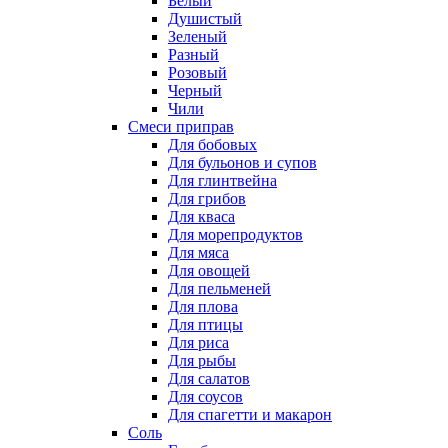
Белый
Душистый
Зеленый
Разный
Розовый
Черный
Чили
Смеси приправ
Для бобовых
Для бульонов и супов
Для глинтвейна
Для грибов
Для кваса
Для морепродуктов
Для мяса
Для овощей
Для пельменей
Для плова
Для птицы
Для риса
Для рыбы
Для салатов
Для соусов
Для спагетти и макарон
Соль