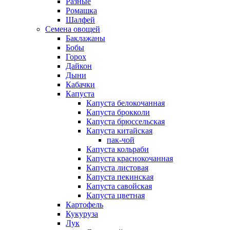
Разные
Ромашка
Шалфей
Семена овощей
Баклажаны
Бобы
Горох
Дайкон
Дыни
Кабачки
Капуста
Капуста белокочанная
Капуста брокколи
Капуста брюссельская
Капуста китайская
пак-чой
Капуста кольраби
Капуста краснокочанная
Капуста листовая
Капуста пекинская
Капуста савойская
Капуста цветная
Картофель
Кукуруза
Лук