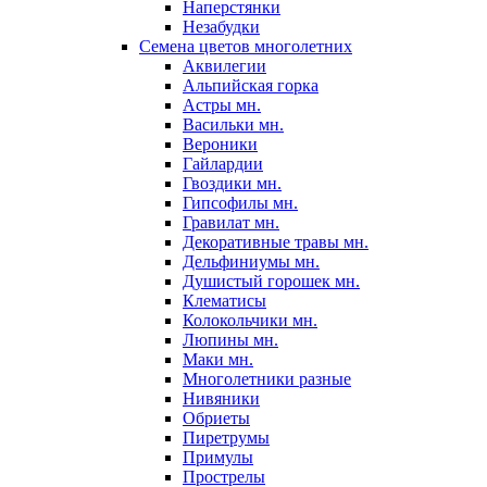
Наперстянки
Незабудки
Семена цветов многолетних
Аквилегии
Альпийская горка
Астры мн.
Васильки мн.
Вероники
Гайлардии
Гвоздики мн.
Гипсофилы мн.
Гравилат мн.
Декоративные травы мн.
Дельфиниумы мн.
Душистый горошек мн.
Клематисы
Колокольчики мн.
Люпины мн.
Маки мн.
Многолетники разные
Нивяники
Обриеты
Пиретрумы
Примулы
Прострелы