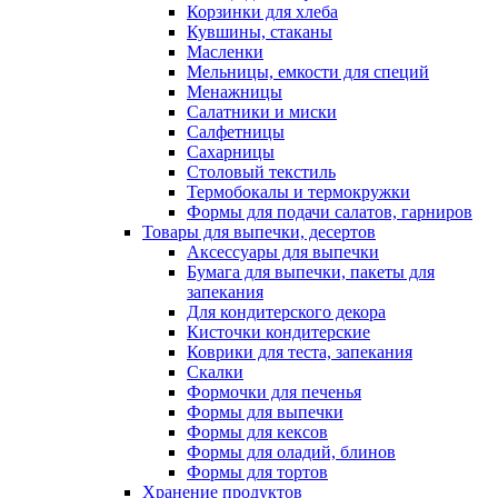
Корзинки для хлеба
Кувшины, стаканы
Масленки
Мельницы, емкости для специй
Менажницы
Салатники и миски
Салфетницы
Сахарницы
Столовый текстиль
Термобокалы и термокружки
Формы для подачи салатов, гарниров
Товары для выпечки, десертов
Аксессуары для выпечки
Бумага для выпечки, пакеты для
запекания
Для кондитерского декора
Кисточки кондитерские
Коврики для теста, запекания
Скалки
Формочки для печенья
Формы для выпечки
Формы для кексов
Формы для оладий, блинов
Формы для тортов
Хранение продуктов