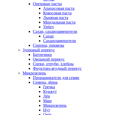
Ореховые пасты
Арахисовая паста
Кокосовая паста
Льняная паста
Миндальная паста
Урбеч
Сахар, сахарозаменители
Сахар
Сахарозаменители
Сиропы, пекмезы
Здоровый перекус
Батончики
Овощной перекус
Снеки, отруби, хлебцы
Фруктово-ягодный перекус
Микрозелень
Проращиватели для семян
Семена, зёрна
Гречка
Кунжут
Лён
Маш
Микрозелень
Нут
Овёс