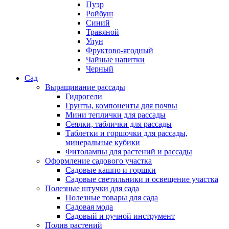
Пуэр
Ройбуш
Синий
Травяной
Улун
Фруктово-ягодный
Чайные напитки
Черный
Сад
Выращивание рассады
Гидрогели
Грунты, компоненты для почвы
Мини теплички для рассады
Сеялки, таблички для рассады
Таблетки и горшочки для рассады,
минеральные кубики
Фитолампы для растений и рассады
Оформление садового участка
Садовые кашпо и горшки
Садовые светильники и освещение участка
Полезные штучки для сада
Полезные товары для сада
Садовая мода
Садовый и ручной инструмент
Полив растений