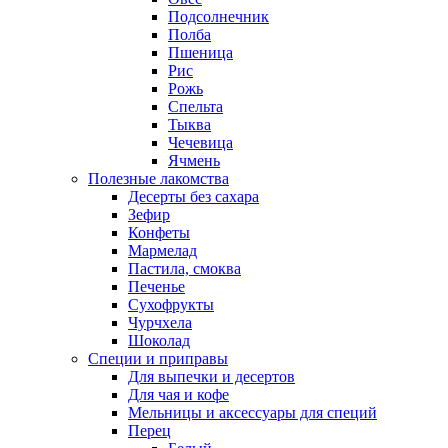
Подсолнечник
Полба
Пшеница
Рис
Рожь
Спельта
Тыква
Чечевица
Ячмень
Полезные лакомства
Десерты без сахара
Зефир
Конфеты
Мармелад
Пастила, смоква
Печенье
Сухофрукты
Чурчхела
Шоколад
Специи и приправы
Для выпечки и десертов
Для чая и кофе
Мельницы и аксессуары для специй
Перец