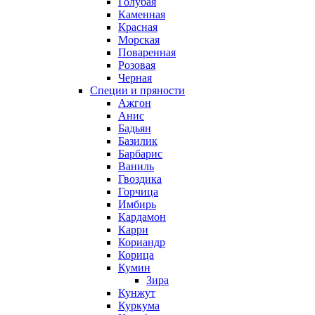
Голубая
Каменная
Красная
Морская
Поваренная
Розовая
Черная
Специи и пряности
Ажгон
Анис
Бадьян
Базилик
Барбарис
Ваниль
Гвоздика
Горчица
Имбирь
Кардамон
Карри
Кориандр
Корица
Кумин
Зира
Кунжут
Куркума