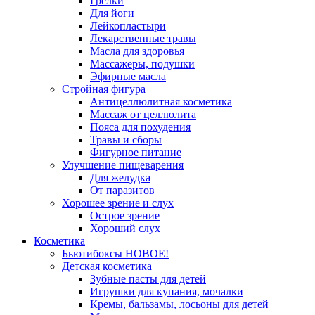
Грелки
Для йоги
Лейкопластыри
Лекарственные травы
Масла для здоровья
Массажеры, подушки
Эфирные масла
Стройная фигура
Антицеллюлитная косметика
Массаж от целлюлита
Пояса для похудения
Травы и сборы
Фигурное питание
Улучшение пищеварения
Для желудка
От паразитов
Хорошее зрение и слух
Острое зрение
Хороший слух
Косметика
Бьютибоксы НОВОЕ!
Детская косметика
Зубные пасты для детей
Игрушки для купания, мочалки
Кремы, бальзамы, лосьоны для детей