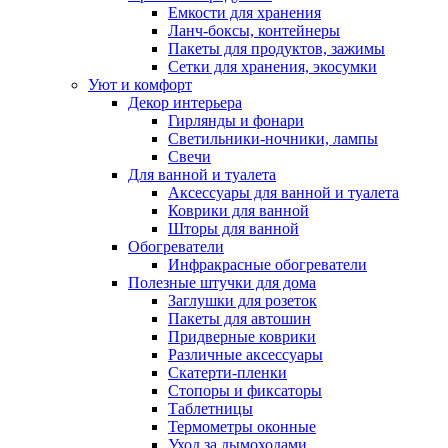
Емкости для хранения
Ланч-боксы, контейнеры
Пакеты для продуктов, зажимы
Сетки для хранения, экосумки
Уют и комфорт
Декор интерьера
Гирлянды и фонари
Светильники-ночники, лампы
Свечи
Для ванной и туалета
Аксессуары для ванной и туалета
Коврики для ванной
Шторы для ванной
Обогреватели
Инфракрасные обогреватели
Полезные штучки для дома
Заглушки для розеток
Пакеты для автошин
Придверные коврики
Различные аксессуары
Скатерти-пленки
Стопоры и фиксаторы
Таблетницы
Термометры оконные
Уход за дымоходами