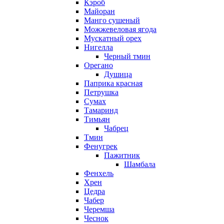
Кэроб
Майоран
Манго сушеный
Можжевеловая ягода
Мускатный орех
Нигелла
Черный тмин
Орегано
Душица
Паприка красная
Петрушка
Сумах
Тамаринд
Тимьян
Чабрец
Тмин
Фенугрек
Пажитник
Шамбала
Фенхель
Хрен
Цедра
Чабер
Черемша
Чеснок