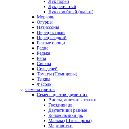
Лук порей
Лук репчатый
Лук семейный (шалот)
Морковь
Огурцы
Патиссоны
Перец острый
Перец сладкий
Разные овощи
Редис
Редька
Репа
Свекла
Сельдерей
Томаты (Помидоры)
Тыквы
Фасоль
Семена цветов
Семена цветов двулетних
Виолы, анютины глазки
Гвоздики дв.
Двулетники разные
Колокольчики дв.
Мальва (Шток - розы)
Маргаритки